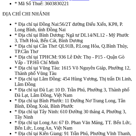
* Mã Số Thuế: 3603830221
ĐỊA CHỈ CHI NHÁNH
* Địa chỉ tại Đồng Nai:56/2T đường Điểu Xiển, KP8, P.
Long Bình, tỉnh Đồng Nai
* Địa chỉ tại Bình Dương: Ngã tư DL14/NL12 - Mỹ Phước
3, Thới Hoà, Bến Cát, Bình Dương
* Địa chỉ tại Cần Thơ: QL91B, P.Long Hòa, Q.Bình Thủy,
TP.Cần Thơ
* Địa chỉ tại TPHCM: 936 Lê Đức Thọ - P15 - Quận Gò
Vấp - TP.Hồ Chí Minh
* Địa chỉ tại Vũng Tàu: 1615 Võ Nguyên Giáp, Phường 12,
Thành phố Vũng Tàu
* Địa chỉ tại Lâm Đồng: 454 Hùng Vương, Thị trấn Di Linh,
Lâm Đồng
* Địa chỉ tại Đà Lạt: 10 Đ. Trần Phú, Phường 3, Thành phố
Đà Lạt, Lâm Đồng, Việt Nam
* Địa chỉ tại Bình Phước: 11 Đường Nơ Trang Long, Tân
Bình, Đồng Xoài, Bình Phước
* Địa chỉ tại Tây Ninh: 610 Đường 30 tháng 4, Phường 3,
Tây Ninh
* Địa chỉ tại Long An: 67 Đ. Phan Văn Mảng, TT. Bến Lức,
Bến Lức, Long An, Việt Nam
* Địa chỉ tại Kiên Giang: 91 Trần Phú, Phường Vĩnh Thanh,