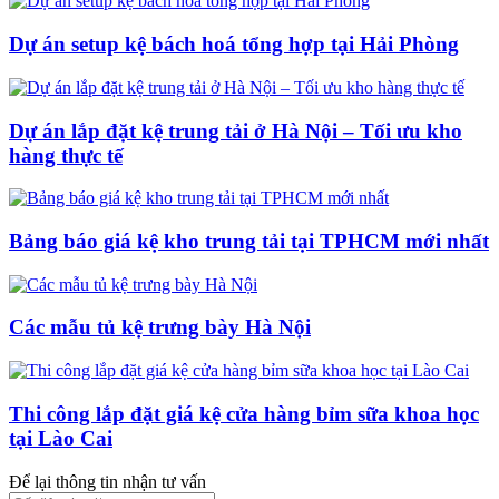
Dự án setup kệ bách hoá tổng hợp tại Hải Phòng
Dự án lắp đặt kệ trung tải ở Hà Nội – Tối ưu kho
hàng thực tế
Bảng báo giá kệ kho trung tải tại TPHCM mới nhất
Các mẫu tủ kệ trưng bày Hà Nội
Thi công lắp đặt giá kệ cửa hàng bỉm sữa khoa học
tại Lào Cai
Để lại thông tin nhận tư vấn