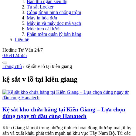
Bàn thu ngân siêu thị
Tủ sắt Locker
Công từ an ninh chống trộm
Máy in hóa đơn
Máy in và máy đọc mã vạch
Móc treo cài lưới
Phần mềm quản lý bán hàng
Liên hệ
Hotline Tư Vấn 24/7
0369124565
Trang chủ
/
kệ sắt v lỗ tại kiên giang
kệ sắt v lỗ tại kiên giang
Kệ sắt kho chứa hàng tại Kiên Giang – Lựa chọn
đúng ngay từ đầu cùng Hanatech
Kiên Giang là một trong những tỉnh có hoạt động thương mại, thủy
sản và xuất khẩu phát triển mạnh tại khu vực Tây Nam Bộ. Từ các