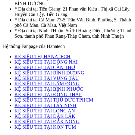
BÌNH DƯƠNG
* Địa chỉ tại Tiền Giang: 21 Phan văn Kiêu , Thị xã Cai Lậy,
Huyện Cai Lậy, Tiền Giang
* Địa chỉ tại Cà Mau: 73-5 Trần Văn Bình, Phường 5, Thành
phố Cà Mau, Cà Mau, Việt Nam
* Địa chỉ tại Ninh THuận: Số 10 Hoàng Diệu, Phường Thanh
Sơn, thành phố Phan Rang-Tháp Chàm, tỉnh Ninh Thuận
Hệ thống Fanpage của Hanatech
KỆ SIÊU THỊ HANATECH
KỆ SIÊU THỊ TẠI ĐỒNG NAI
KỆ SIÊU THỊ TẠI CẦN THƠ
KỆ SIÊU THỊ TẠI BÌNH DƯƠNG
KỆ SIÊU THỊ TẠI VŨNG TÀU
KỆ SIÊU THỊ TẠI LÂM ĐỒNG
KỆ SIÊU THỊ TẠI BÌNH PHƯỚC
KỆ SIÊU THỊ TẠI ĐỒNG THÁP
KỆ SIÊU THỊ TẠI THỦ ĐỨC TPHCM
KỆ SIÊU THỊ TẠI TÂY NINH
KỆ SIÊU THỊ TẠI LONG AN
KỆ SIÊU THỊ TẠI ĐẮK LẮK
KỆ SIÊU THỊ TẠI ĐẮK NÔNG
KỆ SIÊU THỊ TẠI KON TUM