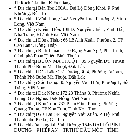
TP Rạch Giá, tỉnh Kiên Giang
* Địa chỉ tại Bến Tre: 200A1 Đại Lộ Đồng Khởi, P. Phú
Khương, Bến Tre
* Địa chỉ tại Vĩnh Long: 142 Nguyễn Huệ, Phường 2, Vĩnh
Long, Việt Nam
* Địa chỉ tại Khánh Hòa: 108 Đ. Nguyễn Chích, Vĩnh Hải,
Nha Trang, Khánh Hòa, Việt Nam
* Địa chỉ tại Đồng Tháp : 66 Lê Anh Xuân, Phường 2, TP.
Cao Lãnh, Đồng Tháp
* Địa chỉ tại Bình Thuận : 110 Đặng Văn Ngữ, Phú Trinh,
thành phố Phan Thiết, Bình Thuận
* Địa chỉ tại BUÔN MA THUỘT : 35 Nguyễn Du, Tự An,
Thành Phố Buôn Ma Thuột, Đắk Lắk
* Địa chỉ tại Đắk Lắk : 231 Đường 30.4, Phường Ea Tam,
Thành Phố Buôn Ma Thuột, Đắk Lắk
* Địa chỉ tại Sóc Trăng: 36 Nguyễn Văn Hữu, Phường 1, Sóc
Trăng, Việt Nam
* Địa chỉ tại Đắk Nông: 172 23 Tháng 3, Phường Nghĩa
Trung, Gia Nghĩa, Đăk Nông, Việt Nam
* Địa chỉ tại Kon Tum: 732 Phan Đình Phùng, Phường
Quang Trung, TP Kon Tum, Tỉnh Kon Tum
* Địa chỉ tại Gia Lai : 44 Nguyễn Viết Xuân, P. Hội Phú,
Thành phố Pleiku, Gia Lai
* Địa chỉ cửa hàng tại Bình Dương: 1546 ĐẠI LỘ BÌNH
DƯƠNG – P.HIỆP AN – TP.THỦ DẦU MỘT – TỈNH