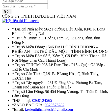
Gửi
CÔNG TY TNHH HANATECH VIỆT NAM
* Địa chỉ Nhà Máy: 56/2T đường Điểu Xiển, KP8, P. Long
Bình, tỉnh Đồng Nai
* Trụ Sở Chính: 211 Hoàng Tam Kỳ, P. Long Bình, tỉnh
Đồng Nai
* Trụ sở Miền Đông: 1546 ĐẠI LỘ BÌNH DƯƠNG –
P.HIỆP AN – TP.THỦ DẦU MỘT – TỈNH BÌNH DƯƠNG
* Trụ sở Miền Bắc: Số 5, Xóm 2, Cổ Điển, Vĩnh Thanh, Hà
Nôi (Ngay chân Cầu Thăng Long)
* Trụ sở TPHCM: 936 Lê Đức Thọ - P15 - Quận Gò Vấp -
TP.Hồ Chí Minh
* Trụ sở Cần Thơ : QL91B, P.Long Hòa, Q.Bình Thủy,
TP.Cần Thơ
* Trụ sở Tây nguyên : 231 Đường 30.4, Phường Ea Tam,
Thành Phố Buôn Ma Thuột, Đắk Lắk
* Trụ sở Lâm Đồng: Số 454 Hùng Vương, Thị Trấn Di Linh,
Lâm Đồng
*Điện thoại:
0369124565
*ZALO BÁO GIÁ:
0329576282
*Email:
kesieuthihanatech@gmail.com