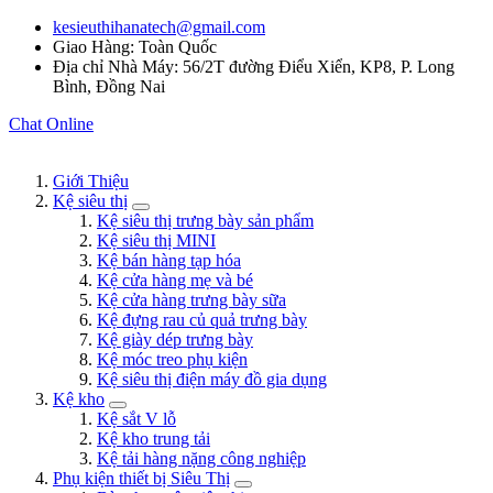
kesieuthihanatech@gmail.com
Giao Hàng: Toàn Quốc
Địa chỉ Nhà Máy: 56/2T đường Điểu Xiển, KP8, P. Long
Bình, Đồng Nai
Chat Online
Giới Thiệu
Kệ siêu thị
Kệ siêu thị trưng bày sản phẩm
Kệ siêu thị MINI
Kệ bán hàng tạp hóa
Kệ cửa hàng mẹ và bé
Kệ cửa hàng trưng bày sữa
Kệ đựng rau củ quả trưng bày
Kệ giày dép trưng bày
Kệ móc treo phụ kiện
Kệ siêu thị điện máy đồ gia dụng
Kệ kho
Kệ sắt V lỗ
Kệ kho trung tải
Kệ tải hàng nặng công nghiệp
Phụ kiện thiết bị Siêu Thị