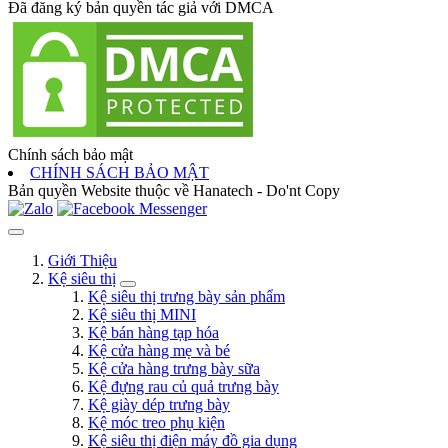
Đã đăng ký bản quyền tác giả với DMCA
Chính sách bảo mật
CHÍNH SÁCH BẢO MẬT
Bản quyền Website thuộc về Hanatech - Do'nt Copy
Giới Thiệu
Kệ siêu thị
Kệ siêu thị trưng bày sản phẩm
Kệ siêu thị MINI
Kệ bán hàng tạp hóa
Kệ cửa hàng mẹ và bé
Kệ cửa hàng trưng bày sữa
Kệ đựng rau củ quả trưng bày
Kệ giày dép trưng bày
Kệ móc treo phụ kiện
Kệ siêu thị điện máy đồ gia dụng