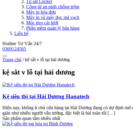
Tủ sắt Locker
Công từ an ninh chống trộm
Máy in hóa đơn
Máy in và máy đọc mã vạch
Móc treo cài lưới
Phần mềm quản lý bán hàng
Liên hệ
Hotline Tư Vấn 24/7
0369124565
Trang chủ
/
kệ sắt v lỗ tại hải dương
kệ sắt v lỗ tại hải dương
Kệ siêu thị tại Hải Dương Hanatech
Hiện nay, không ít chủ cửa hàng tại Hải Dương đang có dự định mở c
giản như nhiều người vẫn tưởng, đặc biệt là bài toán tối […]
Sản phẩm quan tâm nhiều nhất