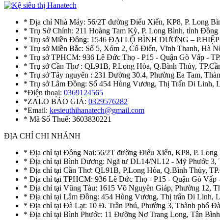
* Địa chỉ Nhà Máy: 56/2T đường Điểu Xiển, KP8, P. Long Bì
* Trụ Sở Chính: 211 Hoàng Tam Kỳ, P. Long Bình, tỉnh Đồng
* Trụ sở Miền Đông: 1546 ĐẠI LỘ BÌNH DƯƠNG – P.H
* Trụ sở Miền Bắc: Số 5, Xóm 2, Cổ Điển, Vĩnh Thanh, Hà 
* Trụ sở TPHCM: 936 Lê Đức Thọ - P15 - Quận Gò Vấp - TP
* Trụ sở Cần Thơ : QL91B, P.Long Hòa, Q.Bình Thủy, TP.Cầ
* Trụ sở Tây nguyên : 231 Đường 30.4, Phường Ea Tam, Th
* Trụ sở Lâm Đồng: Số 454 Hùng Vương, Thị Trấn Di Linh,
*Điện thoại:
0369124565
*ZALO BÁO GIÁ:
0329576282
*Email:
kesieuthihanatech@gmail.com
* Mã Số Thuế: 3603830221
ĐỊA CHỈ CHI NHÁNH
* Địa chỉ tại Đồng Nai:56/2T đường Điểu Xiển, KP8, P. Long
* Địa chỉ tại Bình Dương: Ngã tư DL14/NL12 - Mỹ Phước 3,
* Địa chỉ tại Cần Thơ: QL91B, P.Long Hòa, Q.Bình Thủy, TP
* Địa chỉ tại TPHCM: 936 Lê Đức Thọ - P15 - Quận Gò Vấp 
* Địa chỉ tại Vũng Tàu: 1615 Võ Nguyên Giáp, Phường 12, 
* Địa chỉ tại Lâm Đồng: 454 Hùng Vương, Thị trấn Di Linh,
* Địa chỉ tại Đà Lạt: 10 Đ. Trần Phú, Phường 3, Thành phố 
* Địa chỉ tại Bình Phước: 11 Đường Nơ Trang Long, Tân Bìn