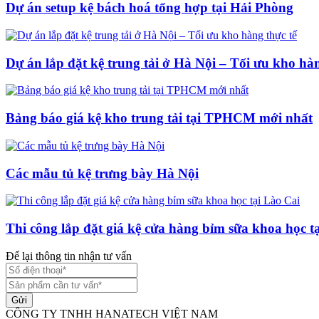
Dự án setup kệ bách hoá tổng hợp tại Hải Phòng
Dự án lắp đặt kệ trung tải ở Hà Nội – Tối ưu kho hàn
Bảng báo giá kệ kho trung tải tại TPHCM mới nhất
Các mẫu tủ kệ trưng bày Hà Nội
Thi công lắp đặt giá kệ cửa hàng bỉm sữa khoa học t
Để lại thông tin nhận tư vấn
Gửi
CÔNG TY TNHH HANATECH VIỆT NAM