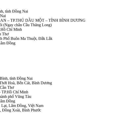
nh, tỉnh Đồng Nai
 Nai
IỆP AN – TP.THỦ DẦU MỘT – TỈNH BÌNH DƯƠNG
Nôi (Ngay chân Cầu Thăng Long)
.Hồ Chí Minh
n Thơ
ành Phố Buôn Ma Thuột, Đắk Lắk
 Lâm Đồng
 Bình, tỉnh Đồng Nai
 Thới Hoà, Bến Cát, Bình Dương
.Cần Thơ
- TP.Hồ Chí Minh
Thành phố Vũng Tàu
 Lâm Đồng
Đà Lạt, Lâm Đồng, Việt Nam
h, Đồng Xoài, Bình Phước