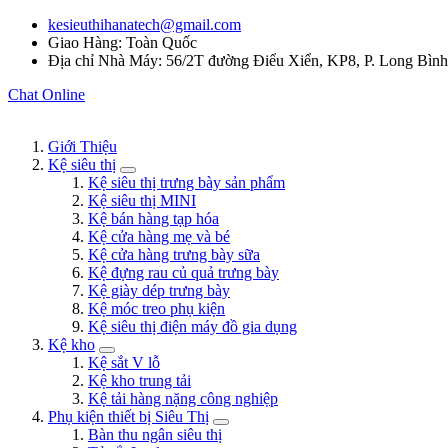
kesieuthihanatech@gmail.com
Giao Hàng: Toàn Quốc
Địa chỉ Nhà Máy: 56/2T đường Điểu Xiển, KP8, P. Long Bìn
Chat Online
Giới Thiệu
Kệ siêu thị
Kệ siêu thị trưng bày sản phẩm
Kệ siêu thị MINI
Kệ bán hàng tạp hóa
Kệ cửa hàng mẹ và bé
Kệ cửa hàng trưng bày sữa
Kệ đựng rau củ quả trưng bày
Kệ giày dép trưng bày
Kệ móc treo phụ kiện
Kệ siêu thị điện máy đồ gia dụng
Kệ kho
Kệ sắt V lỗ
Kệ kho trung tải
Kệ tải hàng nặng công nghiệp
Phụ kiện thiết bị Siêu Thị
Bàn thu ngân siêu thị