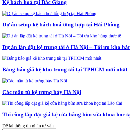
Kệ bách hoá tại Bắc Giang
Dự án setup kệ bách hoá tổng hợp tại Hải Phòng
Dự án lắp đặt kệ trung tải ở Hà Nội – Tối ưu kho hàn
Bảng báo giá kệ kho trung tải tại TPHCM mới nhất
Các mẫu tủ kệ trưng bày Hà Nội
Thi công lắp đặt giá kệ cửa hàng bỉm sữa khoa học t
Để lại thông tin nhận tư vấn