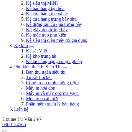
Kệ siêu thị MINI
Kệ bán hàng tạp hóa
Kệ cửa hàng mẹ và bé
Kệ cửa hàng trưng bày sữa
Kệ đựng rau củ quả trưng bày
Kệ giày dép trưng bày
Kệ móc treo phụ kiện
Kệ siêu thị điện máy đồ gia dụng
Kệ kho
Kệ sắt V lỗ
Kệ kho trung tải
Kệ tải hàng nặng công nghiệp
Phụ kiện thiết bị Siêu Thị
Bàn thu ngân siêu thị
Tủ sắt Locker
Công từ an ninh chống trộm
Máy in hóa đơn
Máy in và máy đọc mã vạch
Móc treo cài lưới
Phần mềm quản lý bán hàng
Liên hệ
Hotline Tư Vấn 24/7
0369124565