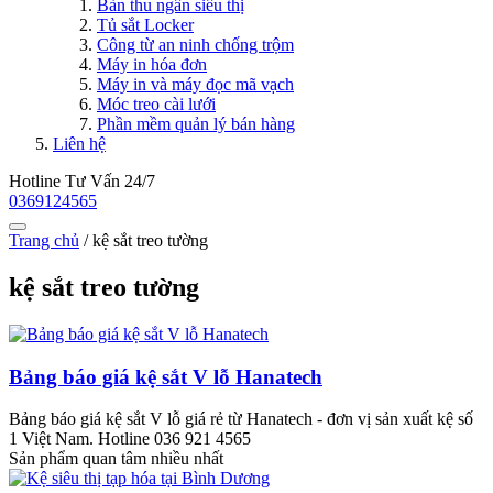
Bàn thu ngân siêu thị
Tủ sắt Locker
Công từ an ninh chống trộm
Máy in hóa đơn
Máy in và máy đọc mã vạch
Móc treo cài lưới
Phần mềm quản lý bán hàng
Liên hệ
Hotline Tư Vấn 24/7
0369124565
Trang chủ
/
kệ sắt treo tường
kệ sắt treo tường
Bảng báo giá kệ sắt V lỗ Hanatech
Bảng báo giá kệ sắt V lỗ giá rẻ từ Hanatech - đơn vị sản xuất kệ số
1 Việt Nam. Hotline 036 921 4565
Sản phẩm quan tâm nhiều nhất