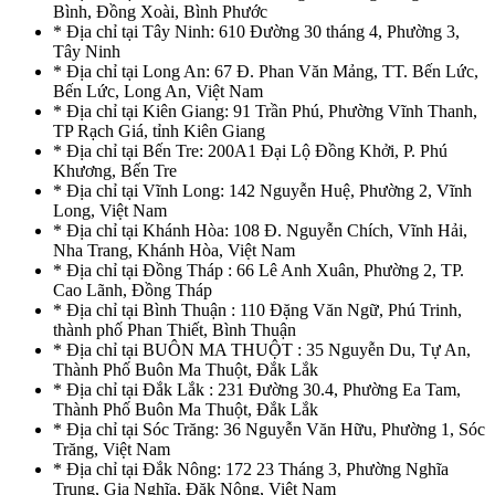
Bình, Đồng Xoài, Bình Phước
* Địa chỉ tại Tây Ninh: 610 Đường 30 tháng 4, Phường 3,
Tây Ninh
* Địa chỉ tại Long An: 67 Đ. Phan Văn Mảng, TT. Bến Lức,
Bến Lức, Long An, Việt Nam
* Địa chỉ tại Kiên Giang: 91 Trần Phú, Phường Vĩnh Thanh,
TP Rạch Giá, tỉnh Kiên Giang
* Địa chỉ tại Bến Tre: 200A1 Đại Lộ Đồng Khởi, P. Phú
Khương, Bến Tre
* Địa chỉ tại Vĩnh Long: 142 Nguyễn Huệ, Phường 2, Vĩnh
Long, Việt Nam
* Địa chỉ tại Khánh Hòa: 108 Đ. Nguyễn Chích, Vĩnh Hải,
Nha Trang, Khánh Hòa, Việt Nam
* Địa chỉ tại Đồng Tháp : 66 Lê Anh Xuân, Phường 2, TP.
Cao Lãnh, Đồng Tháp
* Địa chỉ tại Bình Thuận : 110 Đặng Văn Ngữ, Phú Trinh,
thành phố Phan Thiết, Bình Thuận
* Địa chỉ tại BUÔN MA THUỘT : 35 Nguyễn Du, Tự An,
Thành Phố Buôn Ma Thuột, Đắk Lắk
* Địa chỉ tại Đắk Lắk : 231 Đường 30.4, Phường Ea Tam,
Thành Phố Buôn Ma Thuột, Đắk Lắk
* Địa chỉ tại Sóc Trăng: 36 Nguyễn Văn Hữu, Phường 1, Sóc
Trăng, Việt Nam
* Địa chỉ tại Đắk Nông: 172 23 Tháng 3, Phường Nghĩa
Trung, Gia Nghĩa, Đăk Nông, Việt Nam