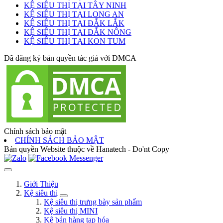
KỆ SIÊU THỊ TẠI TÂY NINH
KỆ SIÊU THỊ TẠI LONG AN
KỆ SIÊU THỊ TẠI ĐẮK LẮK
KỆ SIÊU THỊ TẠI ĐẮK NÔNG
KỆ SIÊU THỊ TẠI KON TUM
Đã đăng ký bản quyền tác giả với DMCA
Chính sách bảo mật
CHÍNH SÁCH BẢO MẬT
Bản quyền Website thuộc về Hanatech - Do'nt Copy
Giới Thiệu
Kệ siêu thị
Kệ siêu thị trưng bày sản phẩm
Kệ siêu thị MINI
Kệ bán hàng tạp hóa