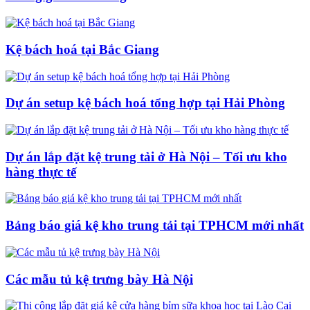
Kệ bách hoá tại Bắc Giang
Dự án setup kệ bách hoá tổng hợp tại Hải Phòng
Dự án lắp đặt kệ trung tải ở Hà Nội – Tối ưu kho
hàng thực tế
Bảng báo giá kệ kho trung tải tại TPHCM mới nhất
Các mẫu tủ kệ trưng bày Hà Nội