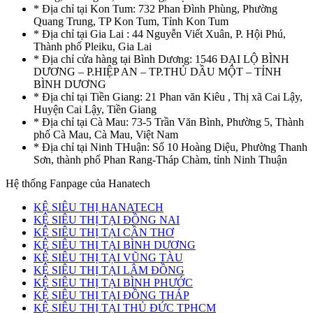
* Địa chỉ tại Kon Tum: 732 Phan Đình Phùng, Phường
Quang Trung, TP Kon Tum, Tỉnh Kon Tum
* Địa chỉ tại Gia Lai : 44 Nguyễn Viết Xuân, P. Hội Phú,
Thành phố Pleiku, Gia Lai
* Địa chỉ cửa hàng tại Bình Dương: 1546 ĐẠI LỘ BÌNH
DƯƠNG – P.HIỆP AN – TP.THỦ DẦU MỘT – TỈNH
BÌNH DƯƠNG
* Địa chỉ tại Tiền Giang: 21 Phan văn Kiêu , Thị xã Cai Lậy,
Huyện Cai Lậy, Tiền Giang
* Địa chỉ tại Cà Mau: 73-5 Trần Văn Bình, Phường 5, Thành
phố Cà Mau, Cà Mau, Việt Nam
* Địa chỉ tại Ninh THuận: Số 10 Hoàng Diệu, Phường Thanh
Sơn, thành phố Phan Rang-Tháp Chàm, tỉnh Ninh Thuận
Hệ thống Fanpage của Hanatech
KỆ SIÊU THỊ HANATECH
KỆ SIÊU THỊ TẠI ĐỒNG NAI
KỆ SIÊU THỊ TẠI CẦN THƠ
KỆ SIÊU THỊ TẠI BÌNH DƯƠNG
KỆ SIÊU THỊ TẠI VŨNG TÀU
KỆ SIÊU THỊ TẠI LÂM ĐỒNG
KỆ SIÊU THỊ TẠI BÌNH PHƯỚC
KỆ SIÊU THỊ TẠI ĐỒNG THÁP
KỆ SIÊU THỊ TẠI THỦ ĐỨC TPHCM