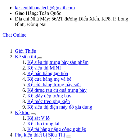
kesieuthihanatech@gmail.com
Giao Hàng: Toàn Quốc
Địa chỉ Nhà Máy: 56/2T đường Điểu Xiển, KP8, P. Long
Bình, Đồng Nai
Chat Online
Giới Thiệu
Kệ siêu thị
Kệ siêu thị trưng bày sản phẩm
Kệ siêu thị MINI
Kệ bán hàng tạp hóa
Kệ cửa hàng mẹ và bé
Kệ cửa hàng trưng bày sữa
Kệ đựng rau củ quả trưng bày
Kệ giày dép trưng bày
Kệ móc treo phụ kiện
Kệ siêu thị điện máy đồ gia dụng
Kệ kho
Kệ sắt V lỗ
Kệ kho trung tải
Kệ tải hàng nặng công nghiệp
Phụ kiện thiết bị Siêu Thị