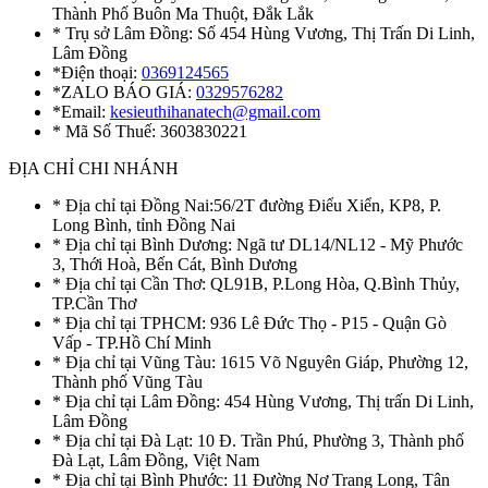
Thành Phố Buôn Ma Thuột, Đắk Lắk
* Trụ sở Lâm Đồng: Số 454 Hùng Vương, Thị Trấn Di Linh,
Lâm Đồng
*Điện thoại:
0369124565
*ZALO BÁO GIÁ:
0329576282
*Email:
kesieuthihanatech@gmail.com
* Mã Số Thuế: 3603830221
ĐỊA CHỈ CHI NHÁNH
* Địa chỉ tại Đồng Nai:56/2T đường Điểu Xiển, KP8, P.
Long Bình, tỉnh Đồng Nai
* Địa chỉ tại Bình Dương: Ngã tư DL14/NL12 - Mỹ Phước
3, Thới Hoà, Bến Cát, Bình Dương
* Địa chỉ tại Cần Thơ: QL91B, P.Long Hòa, Q.Bình Thủy,
TP.Cần Thơ
* Địa chỉ tại TPHCM: 936 Lê Đức Thọ - P15 - Quận Gò
Vấp - TP.Hồ Chí Minh
* Địa chỉ tại Vũng Tàu: 1615 Võ Nguyên Giáp, Phường 12,
Thành phố Vũng Tàu
* Địa chỉ tại Lâm Đồng: 454 Hùng Vương, Thị trấn Di Linh,
Lâm Đồng
* Địa chỉ tại Đà Lạt: 10 Đ. Trần Phú, Phường 3, Thành phố
Đà Lạt, Lâm Đồng, Việt Nam
* Địa chỉ tại Bình Phước: 11 Đường Nơ Trang Long, Tân