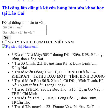
Thi công lắp đặt giá kệ cửa hàng bỉm sữa khoa học
tại Lào Cai
Để lại thông tin nhận tư vấn
Gửi
CÔNG TY TNHH HANATECH VIỆT NAM
* Địa chỉ Nhà Máy: 56/2T đường Điểu Xiển, KP8, P. Long
Bình, tỉnh Đồng Nai
* Trụ Sở Chính: 211 Hoàng Tam Kỳ, P. Long Bình, tỉnh
Đồng Nai
* Trụ sở Miền Đông: 1546 ĐẠI LỘ BÌNH DƯƠNG –
P.HIỆP AN – TP.THỦ DẦU MỘT – TỈNH BÌNH DƯƠNG
* Trụ sở Miền Bắc: Số 5, Xóm 2, Cổ Điển, Vĩnh Thanh, Hà
Nôi (Ngay chân Cầu Thăng Long)
* Trụ sở TPHCM: 936 Lê Đức Thọ - P15 - Quận Gò Vấp -
TP.Hồ Chí Minh
* Trụ sở Cần Thơ : QL91B, P.Long Hòa, Q.Bình Thủy,
TP.Cần Thơ
* Trụ sở Tây nguyên : 231 Đường 30.4, Phường Ea Tam,