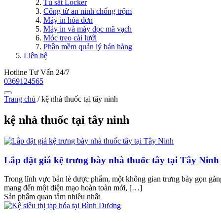
Tủ sắt Locker
Công từ an ninh chống trộm
Máy in hóa đơn
Máy in và máy đọc mã vạch
Móc treo cài lưới
Phần mềm quản lý bán hàng
Liên hệ
Hotline Tư Vấn 24/7
0369124565
Trang chủ
/
kệ nhà thuốc tại tây ninh
kệ nhà thuốc tại tây ninh
Lắp đặt giá kệ trưng bày nhà thuốc tây tại Tây Ninh
Trong lĩnh vực bán lẻ dược phẩm, một không gian trưng bày gọn gàng 
mang đến một diện mạo hoàn toàn mới, […]
Sản phẩm quan tâm nhiều nhất