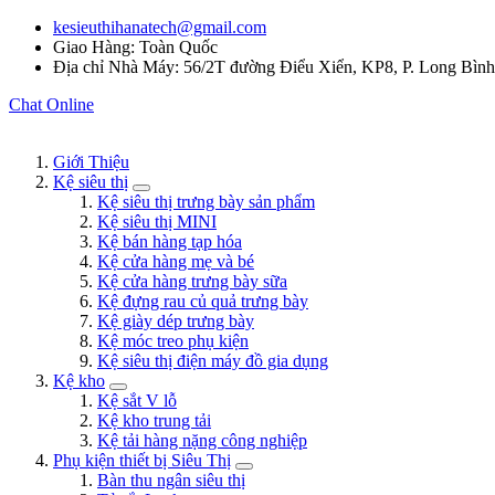
kesieuthihanatech@gmail.com
Giao Hàng: Toàn Quốc
Địa chỉ Nhà Máy: 56/2T đường Điểu Xiển, KP8, P. Long Bìn
Chat Online
Giới Thiệu
Kệ siêu thị
Kệ siêu thị trưng bày sản phẩm
Kệ siêu thị MINI
Kệ bán hàng tạp hóa
Kệ cửa hàng mẹ và bé
Kệ cửa hàng trưng bày sữa
Kệ đựng rau củ quả trưng bày
Kệ giày dép trưng bày
Kệ móc treo phụ kiện
Kệ siêu thị điện máy đồ gia dụng
Kệ kho
Kệ sắt V lỗ
Kệ kho trung tải
Kệ tải hàng nặng công nghiệp
Phụ kiện thiết bị Siêu Thị
Bàn thu ngân siêu thị