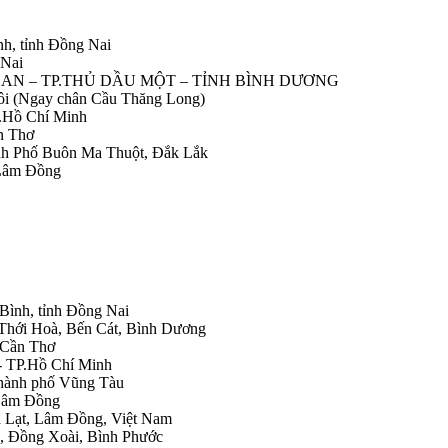
nh, tỉnh Đồng Nai
 Nai
IỆP AN – TP.THỦ DẦU MỘT – TỈNH BÌNH DƯƠNG
Nôi (Ngay chân Cầu Thăng Long)
.Hồ Chí Minh
n Thơ
ành Phố Buôn Ma Thuột, Đắk Lắk
 Lâm Đồng
 Bình, tỉnh Đồng Nai
 Thới Hoà, Bến Cát, Bình Dương
.Cần Thơ
- TP.Hồ Chí Minh
Thành phố Vũng Tàu
 Lâm Đồng
Đà Lạt, Lâm Đồng, Việt Nam
h, Đồng Xoài, Bình Phước