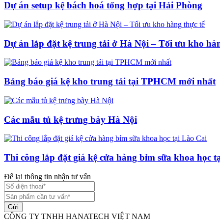
Dự án setup kệ bách hoá tổng hợp tại Hải Phòng
Dự án lắp đặt kệ trung tải ở Hà Nội – Tối ưu kho hàn
Bảng báo giá kệ kho trung tải tại TPHCM mới nhất
Các mẫu tủ kệ trưng bày Hà Nội
Thi công lắp đặt giá kệ cửa hàng bỉm sữa khoa học t
Để lại thông tin nhận tư vấn
Gửi
CÔNG TY TNHH HANATECH VIỆT NAM