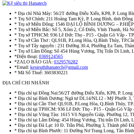
* Địa chỉ Nhà Máy: 56/2T đường Điểu Xiển, KP8, P. Long Bì
* Trụ Sở Chính: 211 Hoàng Tam Kỳ, P. Long Bình, tỉnh Đồng
* Trụ sở Miền Đông: 1546 ĐẠI LỘ BÌNH DƯƠNG – P.H
* Trụ sở Miền Bắc: Số 5, Xóm 2, Cổ Điển, Vĩnh Thanh, Hà 
* Trụ sở TPHCM: 936 Lê Đức Thọ - P15 - Quận Gò Vấp - TP
* Trụ sở Cần Thơ : QL91B, P.Long Hòa, Q.Bình Thủy, TP.Cầ
* Trụ sở Tây nguyên : 231 Đường 30.4, Phường Ea Tam, Th
* Trụ sở Lâm Đồng: Số 454 Hùng Vương, Thị Trấn Di Linh,
*Điện thoại:
0369124565
*ZALO BÁO GIÁ:
0329576282
*Email:
kesieuthihanatech@gmail.com
* Mã Số Thuế: 3603830221
ĐỊA CHỈ CHI NHÁNH
* Địa chỉ tại Đồng Nai:56/2T đường Điểu Xiển, KP8, P. Long
* Địa chỉ tại Bình Dương: Ngã tư DL14/NL12 - Mỹ Phước 3,
* Địa chỉ tại Cần Thơ: QL91B, P.Long Hòa, Q.Bình Thủy, TP
* Địa chỉ tại TPHCM: 936 Lê Đức Thọ - P15 - Quận Gò Vấp 
* Địa chỉ tại Vũng Tàu: 1615 Võ Nguyên Giáp, Phường 12, 
* Địa chỉ tại Lâm Đồng: 454 Hùng Vương, Thị trấn Di Linh,
* Địa chỉ tại Đà Lạt: 10 Đ. Trần Phú, Phường 3, Thành phố 
* Địa chỉ tại Bình Phước: 11 Đường Nơ Trang Long, Tân Bìn