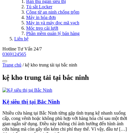
Bàn thu ngân siêu thị
Tủ sắt Locker
Công từ an ninh chống trộm
Máy in hóa đơn
Máy in và máy đọc mã vạch
Móc treo cài lưới
Phần mềm quản lý bán hàng
Liên hệ
Hotline Tư Vấn 24/7
0369124565
Trang chủ
/
kệ kho trung tải tại bắc ninh
kệ kho trung tải tại bắc ninh
Kệ siêu thị tại Bắc Ninh
Nhiều cửa hàng tại Bắc Ninh từng gặp tình trạng kệ nhanh xuống
cấp, cong vênh hoặc không phù hợp với hàng hóa chỉ sau một thời
gian ngắn sử dụng. Điều này không chỉ ảnh hưởng đến hình ảnh
cửa hàng mà còn gây tốn kém chi phí thay thế. Vì vậy, đầu tư […]