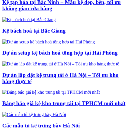
Kệ tạp hóa tại Bắc Ninh – Mẫu kệ đẹp, bền, tối ưu
không gian cửa hàng
Kệ bách hoá tại Bắc Giang
Dự án setup kệ bách hoá tổng hợp tại Hải Phòng
Dự án lắp đặt kệ trung tải ở Hà Nội – Tối ưu kho
hàng thực tế
Bảng báo giá kệ kho trung tải tại TPHCM mới nhất
Các mẫu tủ kệ trưng bày Hà Nội