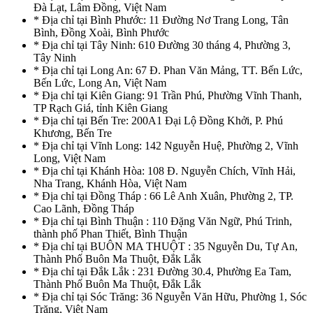
Đà Lạt, Lâm Đồng, Việt Nam
* Địa chỉ tại Bình Phước: 11 Đường Nơ Trang Long, Tân
Bình, Đồng Xoài, Bình Phước
* Địa chỉ tại Tây Ninh: 610 Đường 30 tháng 4, Phường 3,
Tây Ninh
* Địa chỉ tại Long An: 67 Đ. Phan Văn Mảng, TT. Bến Lức,
Bến Lức, Long An, Việt Nam
* Địa chỉ tại Kiên Giang: 91 Trần Phú, Phường Vĩnh Thanh,
TP Rạch Giá, tỉnh Kiên Giang
* Địa chỉ tại Bến Tre: 200A1 Đại Lộ Đồng Khởi, P. Phú
Khương, Bến Tre
* Địa chỉ tại Vĩnh Long: 142 Nguyễn Huệ, Phường 2, Vĩnh
Long, Việt Nam
* Địa chỉ tại Khánh Hòa: 108 Đ. Nguyễn Chích, Vĩnh Hải,
Nha Trang, Khánh Hòa, Việt Nam
* Địa chỉ tại Đồng Tháp : 66 Lê Anh Xuân, Phường 2, TP.
Cao Lãnh, Đồng Tháp
* Địa chỉ tại Bình Thuận : 110 Đặng Văn Ngữ, Phú Trinh,
thành phố Phan Thiết, Bình Thuận
* Địa chỉ tại BUÔN MA THUỘT : 35 Nguyễn Du, Tự An,
Thành Phố Buôn Ma Thuột, Đắk Lắk
* Địa chỉ tại Đắk Lắk : 231 Đường 30.4, Phường Ea Tam,
Thành Phố Buôn Ma Thuột, Đắk Lắk
* Địa chỉ tại Sóc Trăng: 36 Nguyễn Văn Hữu, Phường 1, Sóc
Trăng, Việt Nam