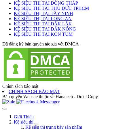
KỆ SIÊU THỊ TẠI ĐỒNG THÁP
KỆ SIÊU THỊ TẠI THỦ ĐỨC TPHCM
KỆ SIÊU THỊ TẠI TÂY NINH
KỆ SIÊU THỊ TẠI LONG AN
KỆ SIÊU THỊ TẠI ĐẮK LẮK
KỆ SIÊU THỊ TẠI ĐẮK NÔNG
KỆ SIÊU THỊ TẠI KON TUM
Đã đăng ký bản quyền tác giả với DMCA
Chính sách bảo mật
CHÍNH SÁCH BẢO MẬT
Bản quyền Website thuộc về Hanatech - Do'nt Copy
Giới Thiệu
Kệ siêu thị
Kệ siêu thị trưng bày sản phẩm