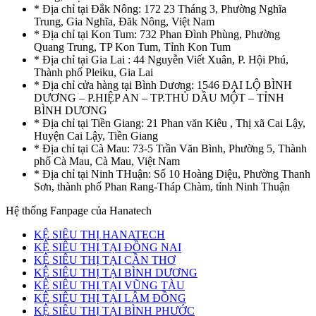
* Địa chỉ tại Đắk Nông: 172 23 Tháng 3, Phường Nghĩa
Trung, Gia Nghĩa, Đăk Nông, Việt Nam
* Địa chỉ tại Kon Tum: 732 Phan Đình Phùng, Phường
Quang Trung, TP Kon Tum, Tỉnh Kon Tum
* Địa chỉ tại Gia Lai : 44 Nguyễn Viết Xuân, P. Hội Phú,
Thành phố Pleiku, Gia Lai
* Địa chỉ cửa hàng tại Bình Dương: 1546 ĐẠI LỘ BÌNH
DƯƠNG – P.HIỆP AN – TP.THỦ DẦU MỘT – TỈNH
BÌNH DƯƠNG
* Địa chỉ tại Tiền Giang: 21 Phan văn Kiêu , Thị xã Cai Lậy,
Huyện Cai Lậy, Tiền Giang
* Địa chỉ tại Cà Mau: 73-5 Trần Văn Bình, Phường 5, Thành
phố Cà Mau, Cà Mau, Việt Nam
* Địa chỉ tại Ninh THuận: Số 10 Hoàng Diệu, Phường Thanh
Sơn, thành phố Phan Rang-Tháp Chàm, tỉnh Ninh Thuận
Hệ thống Fanpage của Hanatech
KỆ SIÊU THỊ HANATECH
KỆ SIÊU THỊ TẠI ĐỒNG NAI
KỆ SIÊU THỊ TẠI CẦN THƠ
KỆ SIÊU THỊ TẠI BÌNH DƯƠNG
KỆ SIÊU THỊ TẠI VŨNG TÀU
KỆ SIÊU THỊ TẠI LÂM ĐỒNG
KỆ SIÊU THỊ TẠI BÌNH PHƯỚC