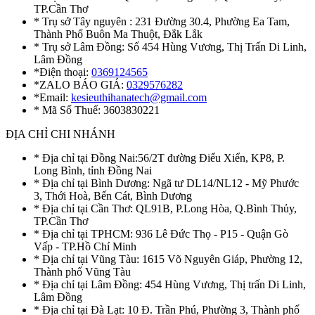
TP.Cần Thơ
* Trụ sở Tây nguyên : 231 Đường 30.4, Phường Ea Tam,
Thành Phố Buôn Ma Thuột, Đắk Lắk
* Trụ sở Lâm Đồng: Số 454 Hùng Vương, Thị Trấn Di Linh,
Lâm Đồng
*Điện thoại:
0369124565
*ZALO BÁO GIÁ:
0329576282
*Email:
kesieuthihanatech@gmail.com
* Mã Số Thuế: 3603830221
ĐỊA CHỈ CHI NHÁNH
* Địa chỉ tại Đồng Nai:56/2T đường Điểu Xiển, KP8, P.
Long Bình, tỉnh Đồng Nai
* Địa chỉ tại Bình Dương: Ngã tư DL14/NL12 - Mỹ Phước
3, Thới Hoà, Bến Cát, Bình Dương
* Địa chỉ tại Cần Thơ: QL91B, P.Long Hòa, Q.Bình Thủy,
TP.Cần Thơ
* Địa chỉ tại TPHCM: 936 Lê Đức Thọ - P15 - Quận Gò
Vấp - TP.Hồ Chí Minh
* Địa chỉ tại Vũng Tàu: 1615 Võ Nguyên Giáp, Phường 12,
Thành phố Vũng Tàu
* Địa chỉ tại Lâm Đồng: 454 Hùng Vương, Thị trấn Di Linh,
Lâm Đồng
* Địa chỉ tại Đà Lạt: 10 Đ. Trần Phú, Phường 3, Thành phố