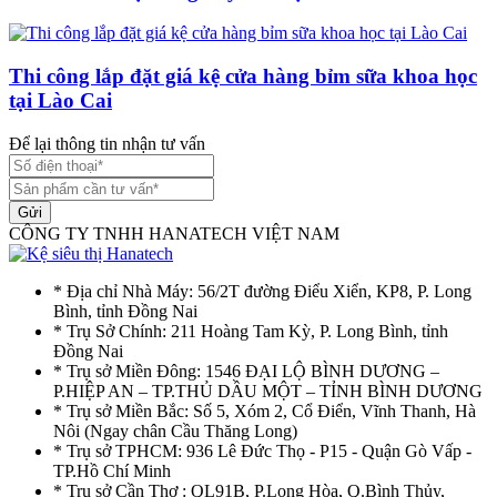
Thi công lắp đặt giá kệ cửa hàng bỉm sữa khoa học
tại Lào Cai
Để lại thông tin nhận tư vấn
Gửi
CÔNG TY TNHH HANATECH VIỆT NAM
* Địa chỉ Nhà Máy: 56/2T đường Điểu Xiển, KP8, P. Long
Bình, tỉnh Đồng Nai
* Trụ Sở Chính: 211 Hoàng Tam Kỳ, P. Long Bình, tỉnh
Đồng Nai
* Trụ sở Miền Đông: 1546 ĐẠI LỘ BÌNH DƯƠNG –
P.HIỆP AN – TP.THỦ DẦU MỘT – TỈNH BÌNH DƯƠNG
* Trụ sở Miền Bắc: Số 5, Xóm 2, Cổ Điển, Vĩnh Thanh, Hà
Nôi (Ngay chân Cầu Thăng Long)
* Trụ sở TPHCM: 936 Lê Đức Thọ - P15 - Quận Gò Vấp -
TP.Hồ Chí Minh
* Trụ sở Cần Thơ : QL91B, P.Long Hòa, Q.Bình Thủy,