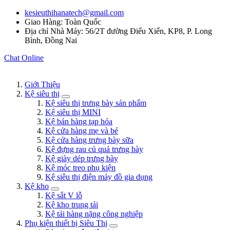
kesieuthihanatech@gmail.com
Giao Hàng: Toàn Quốc
Địa chỉ Nhà Máy: 56/2T đường Điểu Xiển, KP8, P. Long
Bình, Đồng Nai
Chat Online
Giới Thiệu
Kệ siêu thị
Kệ siêu thị trưng bày sản phẩm
Kệ siêu thị MINI
Kệ bán hàng tạp hóa
Kệ cửa hàng mẹ và bé
Kệ cửa hàng trưng bày sữa
Kệ đựng rau củ quả trưng bày
Kệ giày dép trưng bày
Kệ móc treo phụ kiện
Kệ siêu thị điện máy đồ gia dụng
Kệ kho
Kệ sắt V lỗ
Kệ kho trung tải
Kệ tải hàng nặng công nghiệp
Phụ kiện thiết bị Siêu Thị