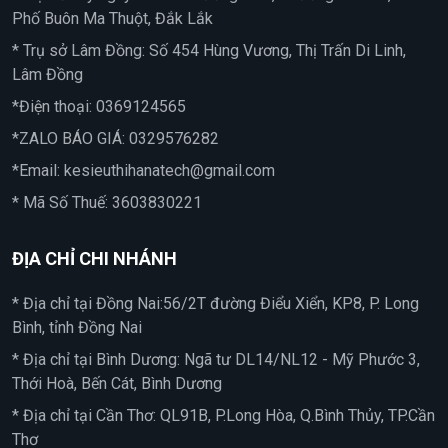
Phố Buôn Ma Thuột, Đắk Lắk
* Trụ sở Lâm Đồng: Số 454 Hùng Vương, Thị Trấn Di Linh,
Lâm Đồng
*Điện thoại:
0369124565
*ZALO BÁO GIÁ:
0329576282
*Email:
kesieuthihanatech@gmail.com
* Mã Số Thuế: 3603830221
ĐỊA CHỈ CHI NHÁNH
* Địa chỉ tại Đồng Nai:56/2T đường Điểu Xiển, KP8, P. Long
Bình, tỉnh Đồng Nai
* Địa chỉ tại Bình Dương: Ngã tư DL14/NL12 - Mỹ Phước 3,
Thới Hoà, Bến Cát, Bình Dương
* Địa chỉ tại Cần Thơ: QL91B, P.Long Hòa, Q.Bình Thủy, TP.Cần
Thơ