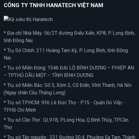
CÔNG TY TNHH HANATECH VIỆT NAM
* Địa chỉ Nhà Máy: 56/2T đường Điểu Xiển, KP8, P. Long Bình,
tỉnh Đồng Nai
* Trụ Sở Chính: 211 Hoàng Tam Kỳ, P. Long Bình, tỉnh Đồng
Nai
* Trụ sở Miền Đông: 1546 ĐẠI LỘ BÌNH DƯƠNG – P.HIỆP AN
– TP.THỦ DẦU MỘT – TỈNH BÌNH DƯƠNG
* Trụ sở Miền Bắc: Số 5, Xóm 2, Cổ Điển, Vĩnh Thanh, Hà Nôi
(Ngay chân Cầu Thăng Long)
* Trụ sở TPHCM: 936 Lê Đức Thọ - P15 - Quận Gò Vấp -
TP.Hồ Chí Minh
* Trụ sở Cần Thơ : QL91B, P.Long Hòa, Q.Bình Thủy, TP.Cần
Thơ
* Trụ sở Tây nguyên : 231 Đường 30.4, Phường Ea Tam, Thành