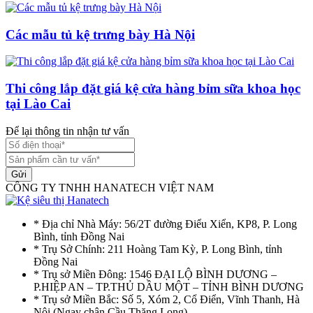
Các mẫu tủ kệ trưng bày Hà Nội
Thi công lắp đặt giá kệ cửa hàng bỉm sữa khoa học
tại Lào Cai
Để lại thông tin nhận tư vấn
Gửi
CÔNG TY TNHH HANATECH VIỆT NAM
* Địa chỉ Nhà Máy: 56/2T đường Điểu Xiển, KP8, P. Long
Bình, tỉnh Đồng Nai
* Trụ Sở Chính: 211 Hoàng Tam Kỳ, P. Long Bình, tỉnh
Đồng Nai
* Trụ sở Miền Đông: 1546 ĐẠI LỘ BÌNH DƯƠNG –
P.HIỆP AN – TP.THỦ DẦU MỘT – TỈNH BÌNH DƯƠNG
* Trụ sở Miền Bắc: Số 5, Xóm 2, Cổ Điển, Vĩnh Thanh, Hà
Nôi (Ngay chân Cầu Thăng Long)