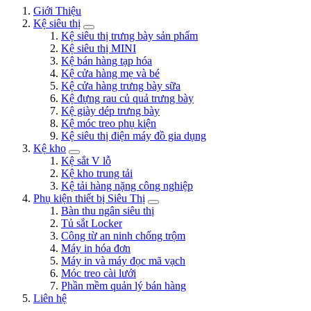
Giới Thiệu
Kệ siêu thị
Kệ siêu thị trưng bày sản phẩm
Kệ siêu thị MINI
Kệ bán hàng tạp hóa
Kệ cửa hàng mẹ và bé
Kệ cửa hàng trưng bày sữa
Kệ đựng rau củ quả trưng bày
Kệ giày dép trưng bày
Kệ móc treo phụ kiện
Kệ siêu thị điện máy đồ gia dụng
Kệ kho
Kệ sắt V lỗ
Kệ kho trung tải
Kệ tải hàng nặng công nghiệp
Phụ kiện thiết bị Siêu Thị
Bàn thu ngân siêu thị
Tủ sắt Locker
Công từ an ninh chống trộm
Máy in hóa đơn
Máy in và máy đọc mã vạch
Móc treo cài lưới
Phần mềm quản lý bán hàng
Liên hệ