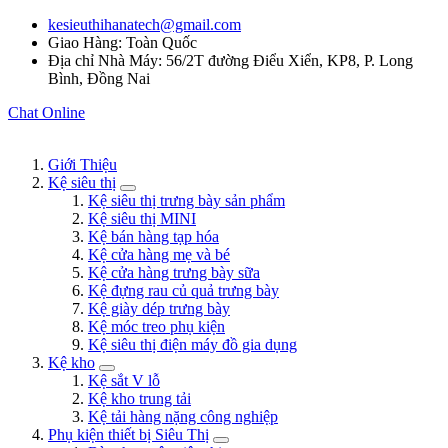
kesieuthihanatech@gmail.com
Giao Hàng: Toàn Quốc
Địa chỉ Nhà Máy: 56/2T đường Điểu Xiển, KP8, P. Long
Bình, Đồng Nai
Chat Online
Giới Thiệu
Kệ siêu thị
Kệ siêu thị trưng bày sản phẩm
Kệ siêu thị MINI
Kệ bán hàng tạp hóa
Kệ cửa hàng mẹ và bé
Kệ cửa hàng trưng bày sữa
Kệ đựng rau củ quả trưng bày
Kệ giày dép trưng bày
Kệ móc treo phụ kiện
Kệ siêu thị điện máy đồ gia dụng
Kệ kho
Kệ sắt V lỗ
Kệ kho trung tải
Kệ tải hàng nặng công nghiệp
Phụ kiện thiết bị Siêu Thị