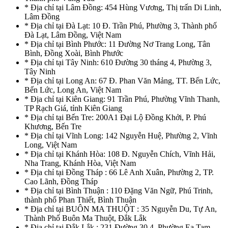
* Địa chỉ tại Lâm Đồng: 454 Hùng Vương, Thị trấn Di Linh,
Lâm Đồng
* Địa chỉ tại Đà Lạt: 10 Đ. Trần Phú, Phường 3, Thành phố
Đà Lạt, Lâm Đồng, Việt Nam
* Địa chỉ tại Bình Phước: 11 Đường Nơ Trang Long, Tân
Bình, Đồng Xoài, Bình Phước
* Địa chỉ tại Tây Ninh: 610 Đường 30 tháng 4, Phường 3,
Tây Ninh
* Địa chỉ tại Long An: 67 Đ. Phan Văn Mảng, TT. Bến Lức,
Bến Lức, Long An, Việt Nam
* Địa chỉ tại Kiên Giang: 91 Trần Phú, Phường Vĩnh Thanh,
TP Rạch Giá, tỉnh Kiên Giang
* Địa chỉ tại Bến Tre: 200A1 Đại Lộ Đồng Khởi, P. Phú
Khương, Bến Tre
* Địa chỉ tại Vĩnh Long: 142 Nguyễn Huệ, Phường 2, Vĩnh
Long, Việt Nam
* Địa chỉ tại Khánh Hòa: 108 Đ. Nguyễn Chích, Vĩnh Hải,
Nha Trang, Khánh Hòa, Việt Nam
* Địa chỉ tại Đồng Tháp : 66 Lê Anh Xuân, Phường 2, TP.
Cao Lãnh, Đồng Tháp
* Địa chỉ tại Bình Thuận : 110 Đặng Văn Ngữ, Phú Trinh,
thành phố Phan Thiết, Bình Thuận
* Địa chỉ tại BUÔN MA THUỘT : 35 Nguyễn Du, Tự An,
Thành Phố Buôn Ma Thuột, Đắk Lắk
* Địa chỉ tại Đắk Lắk : 231 Đường 30.4, Phường Ea Tam,