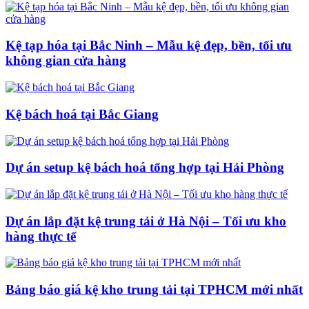
Kệ tạp hóa tại Bắc Ninh – Mẫu kệ đẹp, bền, tối ưu
không gian cửa hàng
Kệ bách hoá tại Bắc Giang
Dự án setup kệ bách hoá tổng hợp tại Hải Phòng
Dự án lắp đặt kệ trung tải ở Hà Nội – Tối ưu kho
hàng thực tế
Bảng báo giá kệ kho trung tải tại TPHCM mới nhất