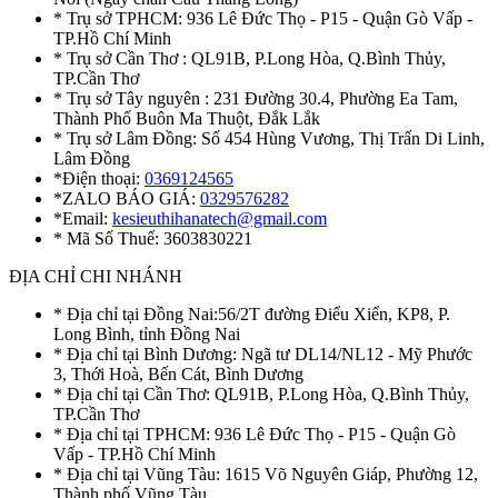
* Trụ sở TPHCM: 936 Lê Đức Thọ - P15 - Quận Gò Vấp -
TP.Hồ Chí Minh
* Trụ sở Cần Thơ : QL91B, P.Long Hòa, Q.Bình Thủy,
TP.Cần Thơ
* Trụ sở Tây nguyên : 231 Đường 30.4, Phường Ea Tam,
Thành Phố Buôn Ma Thuột, Đắk Lắk
* Trụ sở Lâm Đồng: Số 454 Hùng Vương, Thị Trấn Di Linh,
Lâm Đồng
*Điện thoại:
0369124565
*ZALO BÁO GIÁ:
0329576282
*Email:
kesieuthihanatech@gmail.com
* Mã Số Thuế: 3603830221
ĐỊA CHỈ CHI NHÁNH
* Địa chỉ tại Đồng Nai:56/2T đường Điểu Xiển, KP8, P.
Long Bình, tỉnh Đồng Nai
* Địa chỉ tại Bình Dương: Ngã tư DL14/NL12 - Mỹ Phước
3, Thới Hoà, Bến Cát, Bình Dương
* Địa chỉ tại Cần Thơ: QL91B, P.Long Hòa, Q.Bình Thủy,
TP.Cần Thơ
* Địa chỉ tại TPHCM: 936 Lê Đức Thọ - P15 - Quận Gò
Vấp - TP.Hồ Chí Minh
* Địa chỉ tại Vũng Tàu: 1615 Võ Nguyên Giáp, Phường 12,
Thành phố Vũng Tàu