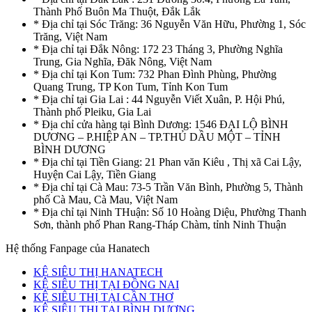
Thành Phố Buôn Ma Thuột, Đắk Lắk
* Địa chỉ tại Sóc Trăng: 36 Nguyễn Văn Hữu, Phường 1, Sóc
Trăng, Việt Nam
* Địa chỉ tại Đắk Nông: 172 23 Tháng 3, Phường Nghĩa
Trung, Gia Nghĩa, Đăk Nông, Việt Nam
* Địa chỉ tại Kon Tum: 732 Phan Đình Phùng, Phường
Quang Trung, TP Kon Tum, Tỉnh Kon Tum
* Địa chỉ tại Gia Lai : 44 Nguyễn Viết Xuân, P. Hội Phú,
Thành phố Pleiku, Gia Lai
* Địa chỉ cửa hàng tại Bình Dương: 1546 ĐẠI LỘ BÌNH
DƯƠNG – P.HIỆP AN – TP.THỦ DẦU MỘT – TỈNH
BÌNH DƯƠNG
* Địa chỉ tại Tiền Giang: 21 Phan văn Kiêu , Thị xã Cai Lậy,
Huyện Cai Lậy, Tiền Giang
* Địa chỉ tại Cà Mau: 73-5 Trần Văn Bình, Phường 5, Thành
phố Cà Mau, Cà Mau, Việt Nam
* Địa chỉ tại Ninh THuận: Số 10 Hoàng Diệu, Phường Thanh
Sơn, thành phố Phan Rang-Tháp Chàm, tỉnh Ninh Thuận
Hệ thống Fanpage của Hanatech
KỆ SIÊU THỊ HANATECH
KỆ SIÊU THỊ TẠI ĐỒNG NAI
KỆ SIÊU THỊ TẠI CẦN THƠ
KỆ SIÊU THỊ TẠI BÌNH DƯƠNG