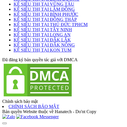
KỆ SIÊU THỊ TẠI VŨNG TÀU
KỆ SIÊU THỊ TẠI LÂM ĐỒNG
KỆ SIÊU THỊ TẠI BÌNH PHƯỚC
KỆ SIÊU THỊ TẠI ĐỒNG THÁP
KỆ SIÊU THỊ TẠI THỦ ĐỨC TPHCM
KỆ SIÊU THỊ TẠI TÂY NINH
KỆ SIÊU THỊ TẠI LONG AN
KỆ SIÊU THỊ TẠI ĐẮK LẮK
KỆ SIÊU THỊ TẠI ĐẮK NÔNG
KỆ SIÊU THỊ TẠI KON TUM
Đã đăng ký bản quyền tác giả với DMCA
Chính sách bảo mật
CHÍNH SÁCH BẢO MẬT
Bản quyền Website thuộc về Hanatech - Do'nt Copy