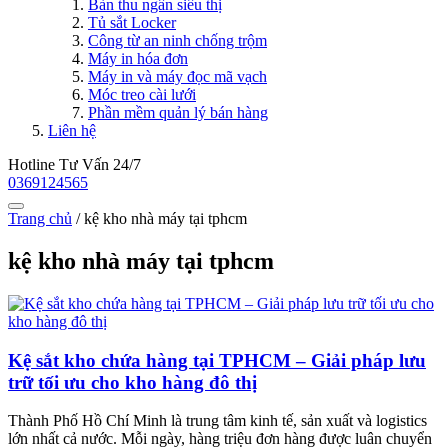
Bàn thu ngân siêu thị
Tủ sắt Locker
Công từ an ninh chống trộm
Máy in hóa đơn
Máy in và máy đọc mã vạch
Móc treo cài lưới
Phần mềm quản lý bán hàng
Liên hệ
Hotline Tư Vấn 24/7
0369124565
Trang chủ
/
kệ kho nhà máy tại tphcm
kệ kho nhà máy tại tphcm
Kệ sắt kho chứa hàng tại TPHCM – Giải pháp lưu
trữ tối ưu cho kho hàng đô thị
Thành Phố Hồ Chí Minh là trung tâm kinh tế, sản xuất và logistics
lớn nhất cả nước. Mỗi ngày, hàng triệu đơn hàng được luân chuyển