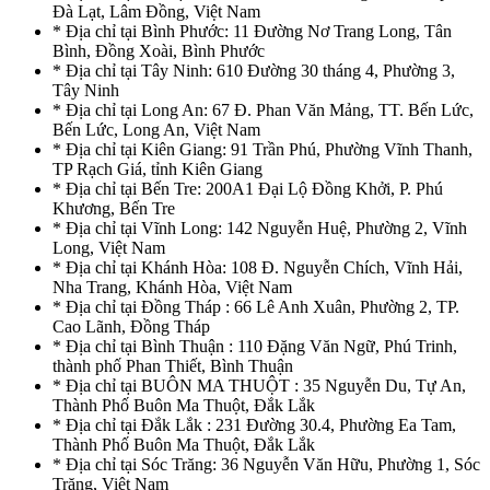
Đà Lạt, Lâm Đồng, Việt Nam
* Địa chỉ tại Bình Phước: 11 Đường Nơ Trang Long, Tân
Bình, Đồng Xoài, Bình Phước
* Địa chỉ tại Tây Ninh: 610 Đường 30 tháng 4, Phường 3,
Tây Ninh
* Địa chỉ tại Long An: 67 Đ. Phan Văn Mảng, TT. Bến Lức,
Bến Lức, Long An, Việt Nam
* Địa chỉ tại Kiên Giang: 91 Trần Phú, Phường Vĩnh Thanh,
TP Rạch Giá, tỉnh Kiên Giang
* Địa chỉ tại Bến Tre: 200A1 Đại Lộ Đồng Khởi, P. Phú
Khương, Bến Tre
* Địa chỉ tại Vĩnh Long: 142 Nguyễn Huệ, Phường 2, Vĩnh
Long, Việt Nam
* Địa chỉ tại Khánh Hòa: 108 Đ. Nguyễn Chích, Vĩnh Hải,
Nha Trang, Khánh Hòa, Việt Nam
* Địa chỉ tại Đồng Tháp : 66 Lê Anh Xuân, Phường 2, TP.
Cao Lãnh, Đồng Tháp
* Địa chỉ tại Bình Thuận : 110 Đặng Văn Ngữ, Phú Trinh,
thành phố Phan Thiết, Bình Thuận
* Địa chỉ tại BUÔN MA THUỘT : 35 Nguyễn Du, Tự An,
Thành Phố Buôn Ma Thuột, Đắk Lắk
* Địa chỉ tại Đắk Lắk : 231 Đường 30.4, Phường Ea Tam,
Thành Phố Buôn Ma Thuột, Đắk Lắk
* Địa chỉ tại Sóc Trăng: 36 Nguyễn Văn Hữu, Phường 1, Sóc
Trăng, Việt Nam