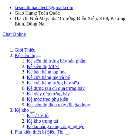
kesieuthihanatech@gmail.com
Giao Hàng: Toàn Quốc
Địa chỉ Nhà Máy: 56/2T đường Điểu Xiển, KP8, P. Long
Bình, Đồng Nai
Chat Online
Giới Thiệu
Kệ siêu thị
Kệ siêu thị trưng bày sản phẩm
Kệ siêu thị MINI
Kệ bán hàng tạp hóa
Kệ cửa hàng mẹ và bé
Kệ cửa hàng trưng bày sữa
Kệ đựng rau củ quả trưng bày
Kệ giày dép trưng bày
Kệ móc treo phụ kiện
Kệ siêu thị điện máy đồ gia dụng
Kệ kho
Kệ sắt V lỗ
Kệ kho trung tải
Kệ tải hàng nặng công nghiệp
Phụ kiện thiết bị Siêu Thị