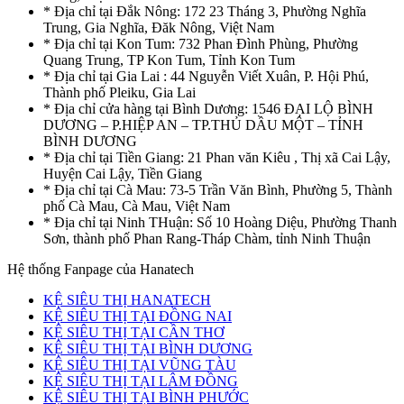
* Địa chỉ tại Đắk Nông: 172 23 Tháng 3, Phường Nghĩa
Trung, Gia Nghĩa, Đăk Nông, Việt Nam
* Địa chỉ tại Kon Tum: 732 Phan Đình Phùng, Phường
Quang Trung, TP Kon Tum, Tỉnh Kon Tum
* Địa chỉ tại Gia Lai : 44 Nguyễn Viết Xuân, P. Hội Phú,
Thành phố Pleiku, Gia Lai
* Địa chỉ cửa hàng tại Bình Dương: 1546 ĐẠI LỘ BÌNH
DƯƠNG – P.HIỆP AN – TP.THỦ DẦU MỘT – TỈNH
BÌNH DƯƠNG
* Địa chỉ tại Tiền Giang: 21 Phan văn Kiêu , Thị xã Cai Lậy,
Huyện Cai Lậy, Tiền Giang
* Địa chỉ tại Cà Mau: 73-5 Trần Văn Bình, Phường 5, Thành
phố Cà Mau, Cà Mau, Việt Nam
* Địa chỉ tại Ninh THuận: Số 10 Hoàng Diệu, Phường Thanh
Sơn, thành phố Phan Rang-Tháp Chàm, tỉnh Ninh Thuận
Hệ thống Fanpage của Hanatech
KỆ SIÊU THỊ HANATECH
KỆ SIÊU THỊ TẠI ĐỒNG NAI
KỆ SIÊU THỊ TẠI CẦN THƠ
KỆ SIÊU THỊ TẠI BÌNH DƯƠNG
KỆ SIÊU THỊ TẠI VŨNG TÀU
KỆ SIÊU THỊ TẠI LÂM ĐỒNG
KỆ SIÊU THỊ TẠI BÌNH PHƯỚC