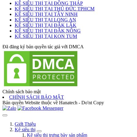
KỆ SIÊU THỊ TẠI ĐỒNG THÁP
KỆ SIÊU THỊ TẠI THỦ ĐỨC TPHCM
KỆ SIÊU THỊ TẠI TÂY NINH
KỆ SIÊU THỊ TẠI LONG AN
KỆ SIÊU THỊ TẠI ĐẮK LẮK
KỆ SIÊU THỊ TẠI ĐẮK NÔNG
KỆ SIÊU THỊ TẠI KON TUM
Đã đăng ký bản quyền tác giả với DMCA
Chính sách bảo mật
CHÍNH SÁCH BẢO MẬT
Bản quyền Website thuộc về Hanatech - Do'nt Copy
Giới Thiệu
Kệ siêu thị
Kệ siêu thị trưng bày sản phẩm