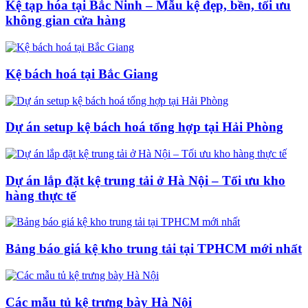
Kệ tạp hóa tại Bắc Ninh – Mẫu kệ đẹp, bền, tối ưu
không gian cửa hàng
Kệ bách hoá tại Bắc Giang
Dự án setup kệ bách hoá tổng hợp tại Hải Phòng
Dự án lắp đặt kệ trung tải ở Hà Nội – Tối ưu kho
hàng thực tế
Bảng báo giá kệ kho trung tải tại TPHCM mới nhất
Các mẫu tủ kệ trưng bày Hà Nội