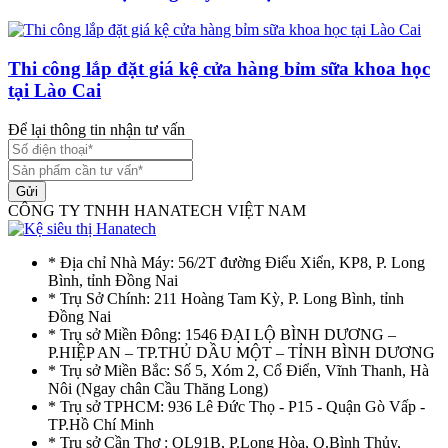
Thi công lắp đặt giá kệ cửa hàng bỉm sữa khoa học
tại Lào Cai
Để lại thông tin nhận tư vấn
Gửi
CÔNG TY TNHH HANATECH VIỆT NAM
* Địa chỉ Nhà Máy: 56/2T đường Điểu Xiển, KP8, P. Long
Bình, tỉnh Đồng Nai
* Trụ Sở Chính: 211 Hoàng Tam Kỳ, P. Long Bình, tỉnh
Đồng Nai
* Trụ sở Miền Đông: 1546 ĐẠI LỘ BÌNH DƯƠNG –
P.HIỆP AN – TP.THỦ DẦU MỘT – TỈNH BÌNH DƯƠNG
* Trụ sở Miền Bắc: Số 5, Xóm 2, Cổ Điển, Vĩnh Thanh, Hà
Nôi (Ngay chân Cầu Thăng Long)
* Trụ sở TPHCM: 936 Lê Đức Thọ - P15 - Quận Gò Vấp -
TP.Hồ Chí Minh
* Trụ sở Cần Thơ : QL91B, P.Long Hòa, Q.Bình Thủy,