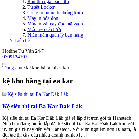
Bàn thu ngân siêu thị
Tủ sắt Locker
Công từ an ninh chống trộm
Máy in hóa đơn
Máy in và máy đọc mã vạch
Móc treo cài lưới
Phần mềm quản lý bán hàng
Liên hệ
Hotline Tư Vấn 24/7
0369124565
Trang chủ
/
kệ kho hàng tại ea kar
kệ kho hàng tại ea kar
Kệ siêu thị tại Ea Kar Đắk Lắk
Kệ siêu thị tại Ea Kar Đắk Lắk giá rẻ lắp đặt trọn gói từ Hanatech
Nếu bạn đang muốn lắp đặt kệ siêu thị tại Ea Kar Đắk Lắk trọn gói
uy tín giá rẻ hãy đến với Hanatech. Với kinh nghiệm hơn 10 năm, là
đối tác tin cậy của nhiều doanh nghiệp […]