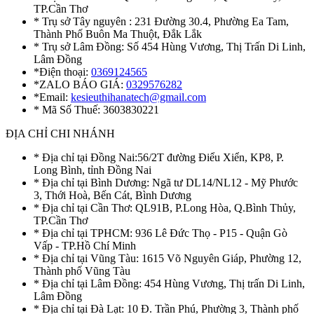
TP.Cần Thơ
* Trụ sở Tây nguyên : 231 Đường 30.4, Phường Ea Tam,
Thành Phố Buôn Ma Thuột, Đắk Lắk
* Trụ sở Lâm Đồng: Số 454 Hùng Vương, Thị Trấn Di Linh,
Lâm Đồng
*Điện thoại:
0369124565
*ZALO BÁO GIÁ:
0329576282
*Email:
kesieuthihanatech@gmail.com
* Mã Số Thuế: 3603830221
ĐỊA CHỈ CHI NHÁNH
* Địa chỉ tại Đồng Nai:56/2T đường Điểu Xiển, KP8, P.
Long Bình, tỉnh Đồng Nai
* Địa chỉ tại Bình Dương: Ngã tư DL14/NL12 - Mỹ Phước
3, Thới Hoà, Bến Cát, Bình Dương
* Địa chỉ tại Cần Thơ: QL91B, P.Long Hòa, Q.Bình Thủy,
TP.Cần Thơ
* Địa chỉ tại TPHCM: 936 Lê Đức Thọ - P15 - Quận Gò
Vấp - TP.Hồ Chí Minh
* Địa chỉ tại Vũng Tàu: 1615 Võ Nguyên Giáp, Phường 12,
Thành phố Vũng Tàu
* Địa chỉ tại Lâm Đồng: 454 Hùng Vương, Thị trấn Di Linh,
Lâm Đồng
* Địa chỉ tại Đà Lạt: 10 Đ. Trần Phú, Phường 3, Thành phố