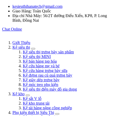
kesieuthihanatech@gmail.com
Giao Hàng: Toàn Quốc
Địa chỉ Nhà Máy: 56/2T đường Điểu Xiển, KP8, P. Long
Bình, Đồng Nai
Chat Online
Giới Thiệu
Kệ siêu thị
Kệ siêu thị trưng bày sản phẩm
Kệ siêu thị MINI
Kệ bán hàng tạp hóa
Kệ cửa hàng mẹ và bé
Kệ cửa hàng trưng bày sữa
Kệ đựng rau củ quả trưng bày
Kệ giày dép trưng bày
Kệ móc treo phụ kiện
Kệ siêu thị điện máy đồ gia dụng
Kệ kho
Kệ sắt V lỗ
Kệ kho trung tải
Kệ tải hàng nặng công nghiệp
Phụ kiện thiết bị Siêu Thị