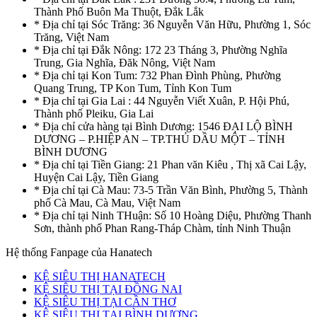
Thành Phố Buôn Ma Thuột, Đắk Lắk
* Địa chỉ tại Sóc Trăng: 36 Nguyễn Văn Hữu, Phường 1, Sóc
Trăng, Việt Nam
* Địa chỉ tại Đắk Nông: 172 23 Tháng 3, Phường Nghĩa
Trung, Gia Nghĩa, Đăk Nông, Việt Nam
* Địa chỉ tại Kon Tum: 732 Phan Đình Phùng, Phường
Quang Trung, TP Kon Tum, Tỉnh Kon Tum
* Địa chỉ tại Gia Lai : 44 Nguyễn Viết Xuân, P. Hội Phú,
Thành phố Pleiku, Gia Lai
* Địa chỉ cửa hàng tại Bình Dương: 1546 ĐẠI LỘ BÌNH
DƯƠNG – P.HIỆP AN – TP.THỦ DẦU MỘT – TỈNH
BÌNH DƯƠNG
* Địa chỉ tại Tiền Giang: 21 Phan văn Kiêu , Thị xã Cai Lậy,
Huyện Cai Lậy, Tiền Giang
* Địa chỉ tại Cà Mau: 73-5 Trần Văn Bình, Phường 5, Thành
phố Cà Mau, Cà Mau, Việt Nam
* Địa chỉ tại Ninh THuận: Số 10 Hoàng Diệu, Phường Thanh
Sơn, thành phố Phan Rang-Tháp Chàm, tỉnh Ninh Thuận
Hệ thống Fanpage của Hanatech
KỆ SIÊU THỊ HANATECH
KỆ SIÊU THỊ TẠI ĐỒNG NAI
KỆ SIÊU THỊ TẠI CẦN THƠ
KỆ SIÊU THỊ TẠI BÌNH DƯƠNG