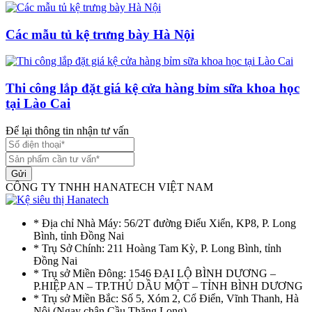
Các mẫu tủ kệ trưng bày Hà Nội
Thi công lắp đặt giá kệ cửa hàng bỉm sữa khoa học
tại Lào Cai
Để lại thông tin nhận tư vấn
Gửi
CÔNG TY TNHH HANATECH VIỆT NAM
* Địa chỉ Nhà Máy: 56/2T đường Điểu Xiển, KP8, P. Long
Bình, tỉnh Đồng Nai
* Trụ Sở Chính: 211 Hoàng Tam Kỳ, P. Long Bình, tỉnh
Đồng Nai
* Trụ sở Miền Đông: 1546 ĐẠI LỘ BÌNH DƯƠNG –
P.HIỆP AN – TP.THỦ DẦU MỘT – TỈNH BÌNH DƯƠNG
* Trụ sở Miền Bắc: Số 5, Xóm 2, Cổ Điển, Vĩnh Thanh, Hà
Nôi (Ngay chân Cầu Thăng Long)