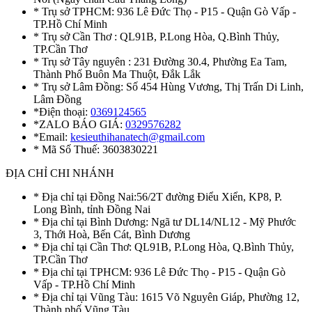
* Trụ sở TPHCM: 936 Lê Đức Thọ - P15 - Quận Gò Vấp -
TP.Hồ Chí Minh
* Trụ sở Cần Thơ : QL91B, P.Long Hòa, Q.Bình Thủy,
TP.Cần Thơ
* Trụ sở Tây nguyên : 231 Đường 30.4, Phường Ea Tam,
Thành Phố Buôn Ma Thuột, Đắk Lắk
* Trụ sở Lâm Đồng: Số 454 Hùng Vương, Thị Trấn Di Linh,
Lâm Đồng
*Điện thoại:
0369124565
*ZALO BÁO GIÁ:
0329576282
*Email:
kesieuthihanatech@gmail.com
* Mã Số Thuế: 3603830221
ĐỊA CHỈ CHI NHÁNH
* Địa chỉ tại Đồng Nai:56/2T đường Điểu Xiển, KP8, P.
Long Bình, tỉnh Đồng Nai
* Địa chỉ tại Bình Dương: Ngã tư DL14/NL12 - Mỹ Phước
3, Thới Hoà, Bến Cát, Bình Dương
* Địa chỉ tại Cần Thơ: QL91B, P.Long Hòa, Q.Bình Thủy,
TP.Cần Thơ
* Địa chỉ tại TPHCM: 936 Lê Đức Thọ - P15 - Quận Gò
Vấp - TP.Hồ Chí Minh
* Địa chỉ tại Vũng Tàu: 1615 Võ Nguyên Giáp, Phường 12,
Thành phố Vũng Tàu