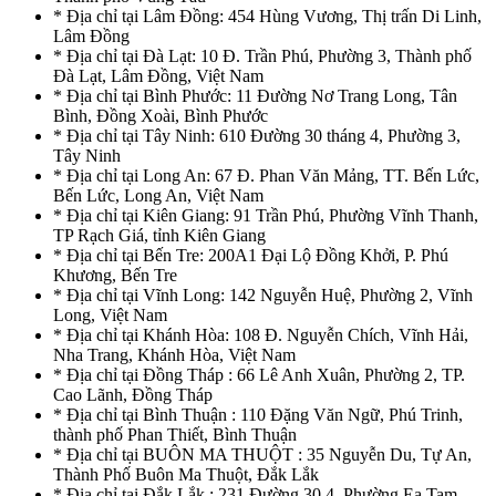
* Địa chỉ tại Lâm Đồng: 454 Hùng Vương, Thị trấn Di Linh,
Lâm Đồng
* Địa chỉ tại Đà Lạt: 10 Đ. Trần Phú, Phường 3, Thành phố
Đà Lạt, Lâm Đồng, Việt Nam
* Địa chỉ tại Bình Phước: 11 Đường Nơ Trang Long, Tân
Bình, Đồng Xoài, Bình Phước
* Địa chỉ tại Tây Ninh: 610 Đường 30 tháng 4, Phường 3,
Tây Ninh
* Địa chỉ tại Long An: 67 Đ. Phan Văn Mảng, TT. Bến Lức,
Bến Lức, Long An, Việt Nam
* Địa chỉ tại Kiên Giang: 91 Trần Phú, Phường Vĩnh Thanh,
TP Rạch Giá, tỉnh Kiên Giang
* Địa chỉ tại Bến Tre: 200A1 Đại Lộ Đồng Khởi, P. Phú
Khương, Bến Tre
* Địa chỉ tại Vĩnh Long: 142 Nguyễn Huệ, Phường 2, Vĩnh
Long, Việt Nam
* Địa chỉ tại Khánh Hòa: 108 Đ. Nguyễn Chích, Vĩnh Hải,
Nha Trang, Khánh Hòa, Việt Nam
* Địa chỉ tại Đồng Tháp : 66 Lê Anh Xuân, Phường 2, TP.
Cao Lãnh, Đồng Tháp
* Địa chỉ tại Bình Thuận : 110 Đặng Văn Ngữ, Phú Trinh,
thành phố Phan Thiết, Bình Thuận
* Địa chỉ tại BUÔN MA THUỘT : 35 Nguyễn Du, Tự An,
Thành Phố Buôn Ma Thuột, Đắk Lắk
* Địa chỉ tại Đắk Lắk : 231 Đường 30.4, Phường Ea Tam,