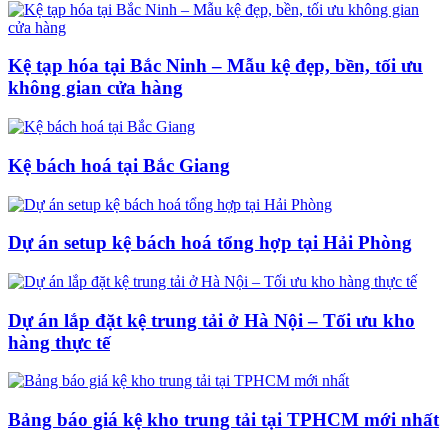
Kệ tạp hóa tại Bắc Ninh – Mẫu kệ đẹp, bền, tối ưu
không gian cửa hàng
Kệ bách hoá tại Bắc Giang
Dự án setup kệ bách hoá tổng hợp tại Hải Phòng
Dự án lắp đặt kệ trung tải ở Hà Nội – Tối ưu kho
hàng thực tế
Bảng báo giá kệ kho trung tải tại TPHCM mới nhất