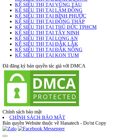
KỆ SIÊU THỊ TẠI VŨNG TÀU
KỆ SIÊU THỊ TẠI LÂM ĐỒNG
KỆ SIÊU THỊ TẠI BÌNH PHƯỚC
KỆ SIÊU THỊ TẠI ĐỒNG THÁP
KỆ SIÊU THỊ TẠI THỦ ĐỨC TPHCM
KỆ SIÊU THỊ TẠI TÂY NINH
KỆ SIÊU THỊ TẠI LONG AN
KỆ SIÊU THỊ TẠI ĐẮK LẮK
KỆ SIÊU THỊ TẠI ĐẮK NÔNG
KỆ SIÊU THỊ TẠI KON TUM
Đã đăng ký bản quyền tác giả với DMCA
Chính sách bảo mật
CHÍNH SÁCH BẢO MẬT
Bản quyền Website thuộc về Hanatech - Do'nt Copy