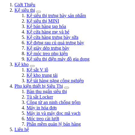
Giới Thiệu
Kệ siêu thị
Kệ siêu thị trưng bày sản phẩm
Kệ siêu thị MINI
Kệ bán hàng tạp hóa
Kệ cửa hàng mẹ và bé
Kệ cửa hàng trưng bày sữa
Kệ đựng rau củ quả trưng bày
Kệ giày dép trưng bày
Kệ móc treo phụ kiện
Kệ siêu thị điện máy đồ gia dụng
Kệ kho
Kệ sắt V lỗ
Kệ kho trung tải
Kệ tải hàng nặng công nghiệp
Phụ kiện thiết bị Siêu Thị
Bàn thu ngân siêu thị
Tủ sắt Locker
Công từ an ninh chống trộm
Máy in hóa đơn
Máy in và máy đọc mã vạch
Móc treo cài lưới
Phần mềm quản lý bán hàng
Liên hệ