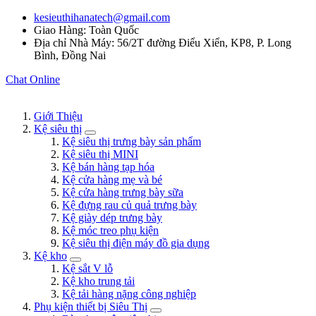
kesieuthihanatech@gmail.com
Giao Hàng: Toàn Quốc
Địa chỉ Nhà Máy: 56/2T đường Điểu Xiển, KP8, P. Long
Bình, Đồng Nai
Chat Online
Giới Thiệu
Kệ siêu thị
Kệ siêu thị trưng bày sản phẩm
Kệ siêu thị MINI
Kệ bán hàng tạp hóa
Kệ cửa hàng mẹ và bé
Kệ cửa hàng trưng bày sữa
Kệ đựng rau củ quả trưng bày
Kệ giày dép trưng bày
Kệ móc treo phụ kiện
Kệ siêu thị điện máy đồ gia dụng
Kệ kho
Kệ sắt V lỗ
Kệ kho trung tải
Kệ tải hàng nặng công nghiệp
Phụ kiện thiết bị Siêu Thị