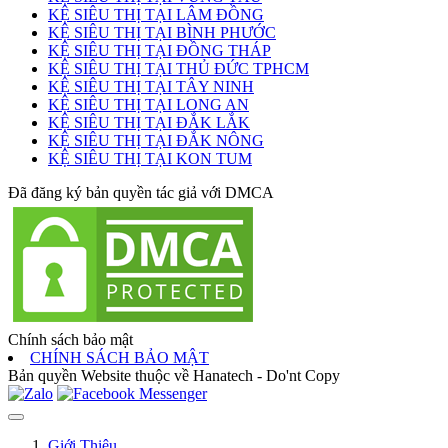
KỆ SIÊU THỊ TẠI LÂM ĐỒNG
KỆ SIÊU THỊ TẠI BÌNH PHƯỚC
KỆ SIÊU THỊ TẠI ĐỒNG THÁP
KỆ SIÊU THỊ TẠI THỦ ĐỨC TPHCM
KỆ SIÊU THỊ TẠI TÂY NINH
KỆ SIÊU THỊ TẠI LONG AN
KỆ SIÊU THỊ TẠI ĐẮK LẮK
KỆ SIÊU THỊ TẠI ĐẮK NÔNG
KỆ SIÊU THỊ TẠI KON TUM
Đã đăng ký bản quyền tác giả với DMCA
Chính sách bảo mật
CHÍNH SÁCH BẢO MẬT
Bản quyền Website thuộc về Hanatech - Do'nt Copy
Giới Thiệu