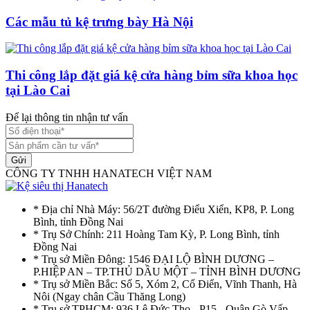
Các mẫu tủ kệ trưng bày Hà Nội
Thi công lắp đặt giá kệ cửa hàng bỉm sữa khoa học
tại Lào Cai
Để lại thông tin nhận tư vấn
Gửi
CÔNG TY TNHH HANATECH VIỆT NAM
* Địa chỉ Nhà Máy: 56/2T đường Điểu Xiển, KP8, P. Long
Bình, tỉnh Đồng Nai
* Trụ Sở Chính: 211 Hoàng Tam Kỳ, P. Long Bình, tỉnh
Đồng Nai
* Trụ sở Miền Đông: 1546 ĐẠI LỘ BÌNH DƯƠNG –
P.HIỆP AN – TP.THỦ DẦU MỘT – TỈNH BÌNH DƯƠNG
* Trụ sở Miền Bắc: Số 5, Xóm 2, Cổ Điển, Vĩnh Thanh, Hà
Nôi (Ngay chân Cầu Thăng Long)
* Trụ sở TPHCM: 936 Lê Đức Thọ - P15 - Quận Gò Vấp -