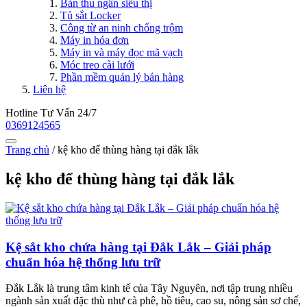
Bàn thu ngân siêu thị
Tủ sắt Locker
Công từ an ninh chống trộm
Máy in hóa đơn
Máy in và máy đọc mã vạch
Móc treo cài lưới
Phần mềm quản lý bán hàng
Liên hệ
Hotline Tư Vấn 24/7
0369124565
Trang chủ
/
kệ kho để thùng hàng tại đắk lắk
kệ kho để thùng hàng tại đắk lắk
Kệ sắt kho chứa hàng tại Đắk Lắk – Giải pháp
chuẩn hóa hệ thống lưu trữ
Đắk Lắk là trung tâm kinh tế của Tây Nguyên, nơi tập trung nhiều
ngành sản xuất đặc thù như cà phê, hồ tiêu, cao su, nông sản sơ chế,