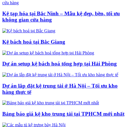
Kệ tạp hóa tại Bắc Ninh – Mẫu kệ đẹp, bền, tối ưu
không gian cửa hàng
Kệ bách hoá tại Bắc Giang
Dự án setup kệ bách hoá tổng hợp tại Hải Phòng
Dự án lắp đặt kệ trung tải ở Hà Nội – Tối ưu kho
hàng thực tế
Bảng báo giá kệ kho trung tải tại TPHCM mới nhất