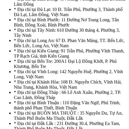
Lâm Đồng
* Địa chỉ tại Đà Lạt: 10 Đ. Trần Phú, Phường 3, Thành phố
Đà Lạt, Lâm Đồng, Việt Nam
* Địa chỉ tại Bình Phước: 11 Đường Nơ Trang Long, Tân
Bình, Đồng Xoài, Bình Phước
* Địa chỉ tại Tây Ninh: 610 Đường 30 tháng 4, Phường 3,
Tây Ninh
* Địa chỉ tại Long An: 67 Đ. Phan Văn Mảng, TT. Bến Lức,
Bến Lức, Long An, Việt Nam
* Địa chỉ tại Kiên Giang: 91 Trần Phú, Phường Vĩnh Thanh,
TP Rạch Giá, tỉnh Kiên Giang
* Địa chỉ tại Bến Tre: 200A1 Đại Lộ Đồng Khởi, P. Phú
Khương, Bến Tre
* Địa chỉ tại Vĩnh Long: 142 Nguyễn Huệ, Phường 2, Vĩnh
Long, Việt Nam
* Địa chỉ tại Khánh Hòa: 108 Đ. Nguyễn Chích, Vĩnh Hải,
Nha Trang, Khánh Hòa, Việt Nam
* Địa chỉ tại Đồng Tháp : 66 Lê Anh Xuân, Phường 2, TP.
Cao Lãnh, Đồng Tháp
* Địa chỉ tại Bình Thuận : 110 Đặng Văn Ngữ, Phú Trinh,
thành phố Phan Thiết, Bình Thuận
* Địa chỉ tại BUÔN MA THUỘT : 35 Nguyễn Du, Tự An,
Thành Phố Buôn Ma Thuột, Đắk Lắk
* Địa chỉ tại Đắk Lắk : 231 Đường 30.4, Phường Ea Tam,
Thành Phố Buôn Ma Thuột, Đắk Lắk