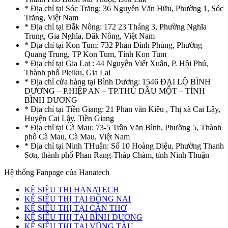
* Địa chỉ tại Sóc Trăng: 36 Nguyễn Văn Hữu, Phường 1, Sóc
Trăng, Việt Nam
* Địa chỉ tại Đắk Nông: 172 23 Tháng 3, Phường Nghĩa
Trung, Gia Nghĩa, Đăk Nông, Việt Nam
* Địa chỉ tại Kon Tum: 732 Phan Đình Phùng, Phường
Quang Trung, TP Kon Tum, Tỉnh Kon Tum
* Địa chỉ tại Gia Lai : 44 Nguyễn Viết Xuân, P. Hội Phú,
Thành phố Pleiku, Gia Lai
* Địa chỉ cửa hàng tại Bình Dương: 1546 ĐẠI LỘ BÌNH
DƯƠNG – P.HIỆP AN – TP.THỦ DẦU MỘT – TỈNH
BÌNH DƯƠNG
* Địa chỉ tại Tiền Giang: 21 Phan văn Kiêu , Thị xã Cai Lậy,
Huyện Cai Lậy, Tiền Giang
* Địa chỉ tại Cà Mau: 73-5 Trần Văn Bình, Phường 5, Thành
phố Cà Mau, Cà Mau, Việt Nam
* Địa chỉ tại Ninh THuận: Số 10 Hoàng Diệu, Phường Thanh
Sơn, thành phố Phan Rang-Tháp Chàm, tỉnh Ninh Thuận
Hệ thống Fanpage của Hanatech
KỆ SIÊU THỊ HANATECH
KỆ SIÊU THỊ TẠI ĐỒNG NAI
KỆ SIÊU THỊ TẠI CẦN THƠ
KỆ SIÊU THỊ TẠI BÌNH DƯƠNG
KỆ SIÊU THỊ TẠI VŨNG TÀU