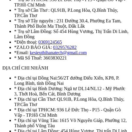
TP.Hồ Chí Minh
* Trụ sở Cần Thơ : QL91B, P.Long Hòa, Q.Bình Thủy,
TP.Cần Thơ
* Trụ sở Tây nguyên : 231 Đường 30.4, Phường Ea Tam,
Thành Phố Buôn Ma Thuột, Đắk Lắk
* Trụ sở Lâm Đồng: Số 454 Hùng Vương, Thị Trấn Di Linh,
Lâm Đồng
*Điện thoại:
0369124565
*ZALO BÁO GIÁ:
0329576282
*Email:
kesieuthihanatech@gmail.com
* Mã Số Thuế: 3603830221
ĐỊA CHỈ CHI NHÁNH
* Địa chỉ tại Đồng Nai:56/2T đường Điểu Xiển, KP8, P.
Long Bình, tỉnh Đồng Nai
* Địa chỉ tại Bình Dương: Ngã tư DL14/NL12 - Mỹ Phước
3, Thới Hoà, Bến Cát, Bình Dương
* Địa chỉ tại Cần Thơ: QL91B, P.Long Hòa, Q.Bình Thủy,
TP.Cần Thơ
* Địa chỉ tại TPHCM: 936 Lê Đức Thọ - P15 - Quận Gò
Vấp - TP.Hồ Chí Minh
* Địa chỉ tại Vũng Tàu: 1615 Võ Nguyên Giáp, Phường 12,
Thành phố Vũng Tàu
* Địa chỉ tại Lâm Đồng: 454 Hùng Vương, Thị trấn Di Linh,