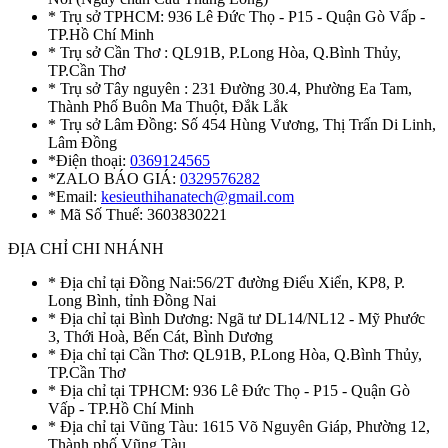
* Trụ sở TPHCM: 936 Lê Đức Thọ - P15 - Quận Gò Vấp -
TP.Hồ Chí Minh
* Trụ sở Cần Thơ : QL91B, P.Long Hòa, Q.Bình Thủy,
TP.Cần Thơ
* Trụ sở Tây nguyên : 231 Đường 30.4, Phường Ea Tam,
Thành Phố Buôn Ma Thuột, Đắk Lắk
* Trụ sở Lâm Đồng: Số 454 Hùng Vương, Thị Trấn Di Linh,
Lâm Đồng
*Điện thoại:
0369124565
*ZALO BÁO GIÁ:
0329576282
*Email:
kesieuthihanatech@gmail.com
* Mã Số Thuế: 3603830221
ĐỊA CHỈ CHI NHÁNH
* Địa chỉ tại Đồng Nai:56/2T đường Điểu Xiển, KP8, P.
Long Bình, tỉnh Đồng Nai
* Địa chỉ tại Bình Dương: Ngã tư DL14/NL12 - Mỹ Phước
3, Thới Hoà, Bến Cát, Bình Dương
* Địa chỉ tại Cần Thơ: QL91B, P.Long Hòa, Q.Bình Thủy,
TP.Cần Thơ
* Địa chỉ tại TPHCM: 936 Lê Đức Thọ - P15 - Quận Gò
Vấp - TP.Hồ Chí Minh
* Địa chỉ tại Vũng Tàu: 1615 Võ Nguyên Giáp, Phường 12,
Thành phố Vũng Tàu