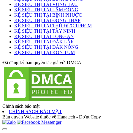
KỆ SIÊU THỊ TẠI VŨNG TÀU
KỆ SIÊU THỊ TẠI LÂM ĐỒNG
KỆ SIÊU THỊ TẠI BÌNH PHƯỚC
KỆ SIÊU THỊ TẠI ĐỒNG THÁP
KỆ SIÊU THỊ TẠI THỦ ĐỨC TPHCM
KỆ SIÊU THỊ TẠI TÂY NINH
KỆ SIÊU THỊ TẠI LONG AN
KỆ SIÊU THỊ TẠI ĐẮK LẮK
KỆ SIÊU THỊ TẠI ĐẮK NÔNG
KỆ SIÊU THỊ TẠI KON TUM
Đã đăng ký bản quyền tác giả với DMCA
Chính sách bảo mật
CHÍNH SÁCH BẢO MẬT
Bản quyền Website thuộc về Hanatech - Do'nt Copy