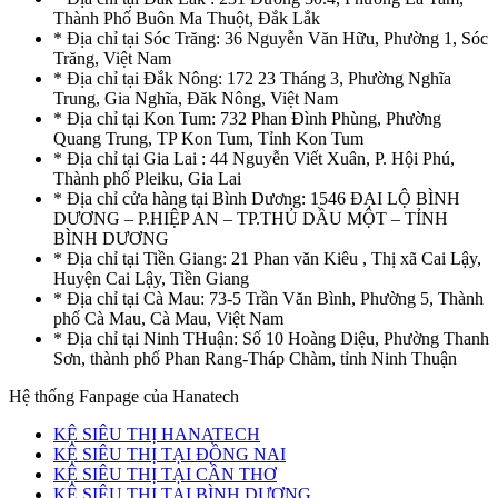
Thành Phố Buôn Ma Thuột, Đắk Lắk
* Địa chỉ tại Sóc Trăng: 36 Nguyễn Văn Hữu, Phường 1, Sóc
Trăng, Việt Nam
* Địa chỉ tại Đắk Nông: 172 23 Tháng 3, Phường Nghĩa
Trung, Gia Nghĩa, Đăk Nông, Việt Nam
* Địa chỉ tại Kon Tum: 732 Phan Đình Phùng, Phường
Quang Trung, TP Kon Tum, Tỉnh Kon Tum
* Địa chỉ tại Gia Lai : 44 Nguyễn Viết Xuân, P. Hội Phú,
Thành phố Pleiku, Gia Lai
* Địa chỉ cửa hàng tại Bình Dương: 1546 ĐẠI LỘ BÌNH
DƯƠNG – P.HIỆP AN – TP.THỦ DẦU MỘT – TỈNH
BÌNH DƯƠNG
* Địa chỉ tại Tiền Giang: 21 Phan văn Kiêu , Thị xã Cai Lậy,
Huyện Cai Lậy, Tiền Giang
* Địa chỉ tại Cà Mau: 73-5 Trần Văn Bình, Phường 5, Thành
phố Cà Mau, Cà Mau, Việt Nam
* Địa chỉ tại Ninh THuận: Số 10 Hoàng Diệu, Phường Thanh
Sơn, thành phố Phan Rang-Tháp Chàm, tỉnh Ninh Thuận
Hệ thống Fanpage của Hanatech
KỆ SIÊU THỊ HANATECH
KỆ SIÊU THỊ TẠI ĐỒNG NAI
KỆ SIÊU THỊ TẠI CẦN THƠ
KỆ SIÊU THỊ TẠI BÌNH DƯƠNG