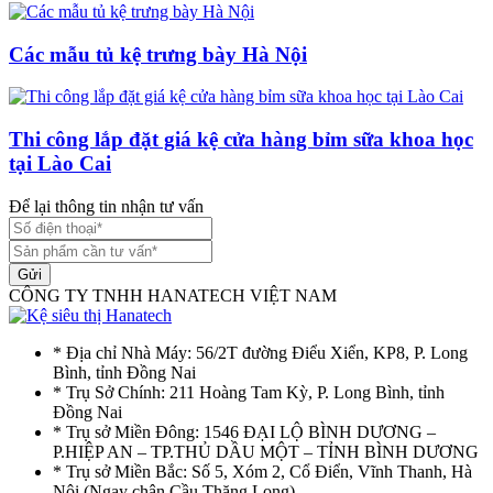
Các mẫu tủ kệ trưng bày Hà Nội
Thi công lắp đặt giá kệ cửa hàng bỉm sữa khoa học
tại Lào Cai
Để lại thông tin nhận tư vấn
Gửi
CÔNG TY TNHH HANATECH VIỆT NAM
* Địa chỉ Nhà Máy: 56/2T đường Điểu Xiển, KP8, P. Long
Bình, tỉnh Đồng Nai
* Trụ Sở Chính: 211 Hoàng Tam Kỳ, P. Long Bình, tỉnh
Đồng Nai
* Trụ sở Miền Đông: 1546 ĐẠI LỘ BÌNH DƯƠNG –
P.HIỆP AN – TP.THỦ DẦU MỘT – TỈNH BÌNH DƯƠNG
* Trụ sở Miền Bắc: Số 5, Xóm 2, Cổ Điển, Vĩnh Thanh, Hà
Nôi (Ngay chân Cầu Thăng Long)