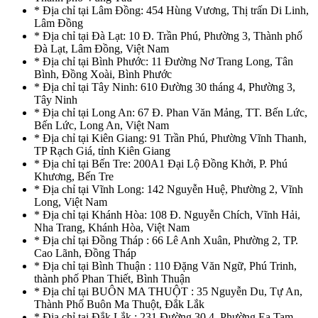
* Địa chỉ tại Lâm Đồng: 454 Hùng Vương, Thị trấn Di Linh,
Lâm Đồng
* Địa chỉ tại Đà Lạt: 10 Đ. Trần Phú, Phường 3, Thành phố
Đà Lạt, Lâm Đồng, Việt Nam
* Địa chỉ tại Bình Phước: 11 Đường Nơ Trang Long, Tân
Bình, Đồng Xoài, Bình Phước
* Địa chỉ tại Tây Ninh: 610 Đường 30 tháng 4, Phường 3,
Tây Ninh
* Địa chỉ tại Long An: 67 Đ. Phan Văn Mảng, TT. Bến Lức,
Bến Lức, Long An, Việt Nam
* Địa chỉ tại Kiên Giang: 91 Trần Phú, Phường Vĩnh Thanh,
TP Rạch Giá, tỉnh Kiên Giang
* Địa chỉ tại Bến Tre: 200A1 Đại Lộ Đồng Khởi, P. Phú
Khương, Bến Tre
* Địa chỉ tại Vĩnh Long: 142 Nguyễn Huệ, Phường 2, Vĩnh
Long, Việt Nam
* Địa chỉ tại Khánh Hòa: 108 Đ. Nguyễn Chích, Vĩnh Hải,
Nha Trang, Khánh Hòa, Việt Nam
* Địa chỉ tại Đồng Tháp : 66 Lê Anh Xuân, Phường 2, TP.
Cao Lãnh, Đồng Tháp
* Địa chỉ tại Bình Thuận : 110 Đặng Văn Ngữ, Phú Trinh,
thành phố Phan Thiết, Bình Thuận
* Địa chỉ tại BUÔN MA THUỘT : 35 Nguyễn Du, Tự An,
Thành Phố Buôn Ma Thuột, Đắk Lắk
* Địa chỉ tại Đắk Lắk : 231 Đường 30.4, Phường Ea Tam,