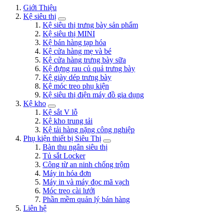
Giới Thiệu
Kệ siêu thị
Kệ siêu thị trưng bày sản phẩm
Kệ siêu thị MINI
Kệ bán hàng tạp hóa
Kệ cửa hàng mẹ và bé
Kệ cửa hàng trưng bày sữa
Kệ đựng rau củ quả trưng bày
Kệ giày dép trưng bày
Kệ móc treo phụ kiện
Kệ siêu thị điện máy đồ gia dụng
Kệ kho
Kệ sắt V lỗ
Kệ kho trung tải
Kệ tải hàng nặng công nghiệp
Phụ kiện thiết bị Siêu Thị
Bàn thu ngân siêu thị
Tủ sắt Locker
Công từ an ninh chống trộm
Máy in hóa đơn
Máy in và máy đọc mã vạch
Móc treo cài lưới
Phần mềm quản lý bán hàng
Liên hệ