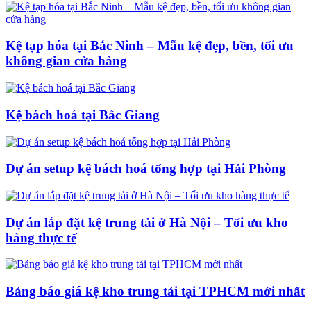
Kệ tạp hóa tại Bắc Ninh – Mẫu kệ đẹp, bền, tối ưu
không gian cửa hàng
Kệ bách hoá tại Bắc Giang
Dự án setup kệ bách hoá tổng hợp tại Hải Phòng
Dự án lắp đặt kệ trung tải ở Hà Nội – Tối ưu kho
hàng thực tế
Bảng báo giá kệ kho trung tải tại TPHCM mới nhất