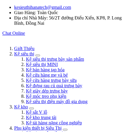
kesieuthihanatech@gmail.com
Giao Hàng: Toàn Quốc
Địa chỉ Nhà Máy: 56/2T đường Điểu Xiển, KP8, P. Long
Bình, Đồng Nai
Chat Online
Giới Thiệu
Kệ siêu thị
Kệ siêu thị trưng bày sản phẩm
Kệ siêu thị MINI
Kệ bán hàng tạp hóa
Kệ cửa hàng mẹ và bé
Kệ cửa hàng trưng bày sữa
Kệ đựng rau củ quả trưng bày
Kệ giày dép trưng bày
Kệ móc treo phụ kiện
Kệ siêu thị điện máy đồ gia dụng
Kệ kho
Kệ sắt V lỗ
Kệ kho trung tải
Kệ tải hàng nặng công nghiệp
Phụ kiện thiết bị Siêu Thị