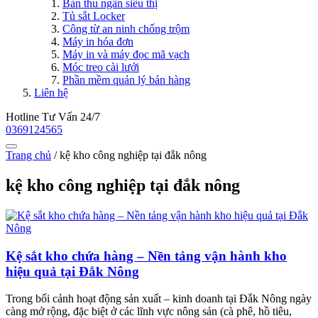
Bàn thu ngân siêu thị
Tủ sắt Locker
Công từ an ninh chống trộm
Máy in hóa đơn
Máy in và máy đọc mã vạch
Móc treo cài lưới
Phần mềm quản lý bán hàng
Liên hệ
Hotline Tư Vấn 24/7
0369124565
Trang chủ
/
kệ kho công nghiệp tại đắk nông
kệ kho công nghiệp tại đắk nông
Kệ sắt kho chứa hàng – Nền tảng vận hành kho
hiệu quả tại Đắk Nông
Trong bối cảnh hoạt động sản xuất – kinh doanh tại Đắk Nông ngày
càng mở rộng, đặc biệt ở các lĩnh vực nông sản (cà phê, hồ tiêu,