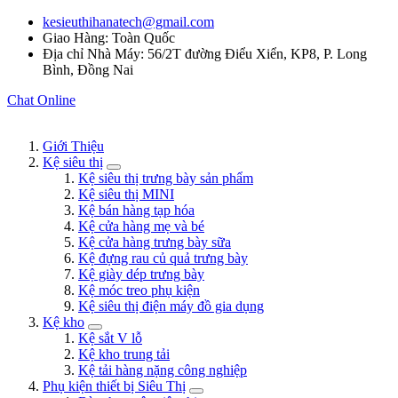
kesieuthihanatech@gmail.com
Giao Hàng: Toàn Quốc
Địa chỉ Nhà Máy: 56/2T đường Điểu Xiển, KP8, P. Long
Bình, Đồng Nai
Chat Online
Giới Thiệu
Kệ siêu thị
Kệ siêu thị trưng bày sản phẩm
Kệ siêu thị MINI
Kệ bán hàng tạp hóa
Kệ cửa hàng mẹ và bé
Kệ cửa hàng trưng bày sữa
Kệ đựng rau củ quả trưng bày
Kệ giày dép trưng bày
Kệ móc treo phụ kiện
Kệ siêu thị điện máy đồ gia dụng
Kệ kho
Kệ sắt V lỗ
Kệ kho trung tải
Kệ tải hàng nặng công nghiệp
Phụ kiện thiết bị Siêu Thị