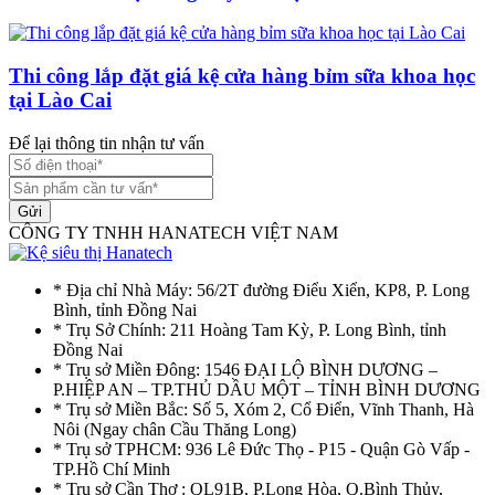
Thi công lắp đặt giá kệ cửa hàng bỉm sữa khoa học
tại Lào Cai
Để lại thông tin nhận tư vấn
Gửi
CÔNG TY TNHH HANATECH VIỆT NAM
* Địa chỉ Nhà Máy: 56/2T đường Điểu Xiển, KP8, P. Long
Bình, tỉnh Đồng Nai
* Trụ Sở Chính: 211 Hoàng Tam Kỳ, P. Long Bình, tỉnh
Đồng Nai
* Trụ sở Miền Đông: 1546 ĐẠI LỘ BÌNH DƯƠNG –
P.HIỆP AN – TP.THỦ DẦU MỘT – TỈNH BÌNH DƯƠNG
* Trụ sở Miền Bắc: Số 5, Xóm 2, Cổ Điển, Vĩnh Thanh, Hà
Nôi (Ngay chân Cầu Thăng Long)
* Trụ sở TPHCM: 936 Lê Đức Thọ - P15 - Quận Gò Vấp -
TP.Hồ Chí Minh
* Trụ sở Cần Thơ : QL91B, P.Long Hòa, Q.Bình Thủy,