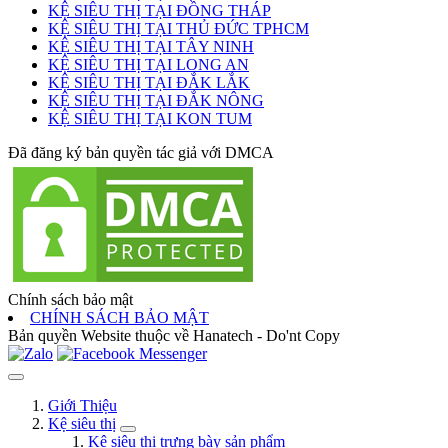
KỆ SIÊU THỊ TẠI ĐỒNG THÁP
KỆ SIÊU THỊ TẠI THỦ ĐỨC TPHCM
KỆ SIÊU THỊ TẠI TÂY NINH
KỆ SIÊU THỊ TẠI LONG AN
KỆ SIÊU THỊ TẠI ĐẮK LẮK
KỆ SIÊU THỊ TẠI ĐẮK NÔNG
KỆ SIÊU THỊ TẠI KON TUM
Đã đăng ký bản quyền tác giả với DMCA
Chính sách bảo mật
CHÍNH SÁCH BẢO MẬT
Bản quyền Website thuộc về Hanatech - Do'nt Copy
Giới Thiệu
Kệ siêu thị
Kệ siêu thị trưng bày sản phẩm