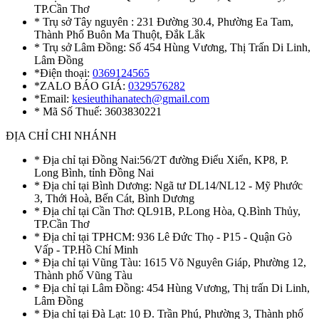
TP.Cần Thơ
* Trụ sở Tây nguyên : 231 Đường 30.4, Phường Ea Tam,
Thành Phố Buôn Ma Thuột, Đắk Lắk
* Trụ sở Lâm Đồng: Số 454 Hùng Vương, Thị Trấn Di Linh,
Lâm Đồng
*Điện thoại:
0369124565
*ZALO BÁO GIÁ:
0329576282
*Email:
kesieuthihanatech@gmail.com
* Mã Số Thuế: 3603830221
ĐỊA CHỈ CHI NHÁNH
* Địa chỉ tại Đồng Nai:56/2T đường Điểu Xiển, KP8, P.
Long Bình, tỉnh Đồng Nai
* Địa chỉ tại Bình Dương: Ngã tư DL14/NL12 - Mỹ Phước
3, Thới Hoà, Bến Cát, Bình Dương
* Địa chỉ tại Cần Thơ: QL91B, P.Long Hòa, Q.Bình Thủy,
TP.Cần Thơ
* Địa chỉ tại TPHCM: 936 Lê Đức Thọ - P15 - Quận Gò
Vấp - TP.Hồ Chí Minh
* Địa chỉ tại Vũng Tàu: 1615 Võ Nguyên Giáp, Phường 12,
Thành phố Vũng Tàu
* Địa chỉ tại Lâm Đồng: 454 Hùng Vương, Thị trấn Di Linh,
Lâm Đồng
* Địa chỉ tại Đà Lạt: 10 Đ. Trần Phú, Phường 3, Thành phố