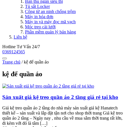
Bàn thu ngân siêu thị
Tủ sắt Locker
Công từ an ninh chống trộm
Máy in hóa đơn
Máy in và máy đọc mã vạch
Móc treo cài lưới
Phần mềm quản lý bán hàng
Liên hệ
Hotline Tư Vấn 24/7
0369124565
Trang chủ
/
kệ để quần áo
kệ để quần áo
Sản xuất giá kệ treo quần áo 2 tầng giá rẻ tại kho
Giá kệ treo quần áo 2 tầng do nhà máy sản xuất giá kệ Hanatech
thiết kế – sản xuất và lắp đặt tận nơi cho shop thời trang Giá kệ treo
quần áo 2 tầng – Ngày nay , nhu cầu về mua sắm thời trang rất lớn,
đi kèm với đó là tâm […]