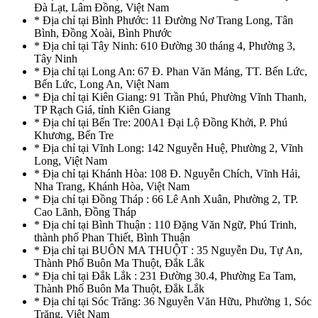
Đà Lạt, Lâm Đồng, Việt Nam
* Địa chỉ tại Bình Phước: 11 Đường Nơ Trang Long, Tân
Bình, Đồng Xoài, Bình Phước
* Địa chỉ tại Tây Ninh: 610 Đường 30 tháng 4, Phường 3,
Tây Ninh
* Địa chỉ tại Long An: 67 Đ. Phan Văn Mảng, TT. Bến Lức,
Bến Lức, Long An, Việt Nam
* Địa chỉ tại Kiên Giang: 91 Trần Phú, Phường Vĩnh Thanh,
TP Rạch Giá, tỉnh Kiên Giang
* Địa chỉ tại Bến Tre: 200A1 Đại Lộ Đồng Khởi, P. Phú
Khương, Bến Tre
* Địa chỉ tại Vĩnh Long: 142 Nguyễn Huệ, Phường 2, Vĩnh
Long, Việt Nam
* Địa chỉ tại Khánh Hòa: 108 Đ. Nguyễn Chích, Vĩnh Hải,
Nha Trang, Khánh Hòa, Việt Nam
* Địa chỉ tại Đồng Tháp : 66 Lê Anh Xuân, Phường 2, TP.
Cao Lãnh, Đồng Tháp
* Địa chỉ tại Bình Thuận : 110 Đặng Văn Ngữ, Phú Trinh,
thành phố Phan Thiết, Bình Thuận
* Địa chỉ tại BUÔN MA THUỘT : 35 Nguyễn Du, Tự An,
Thành Phố Buôn Ma Thuột, Đắk Lắk
* Địa chỉ tại Đắk Lắk : 231 Đường 30.4, Phường Ea Tam,
Thành Phố Buôn Ma Thuột, Đắk Lắk
* Địa chỉ tại Sóc Trăng: 36 Nguyễn Văn Hữu, Phường 1, Sóc
Trăng, Việt Nam