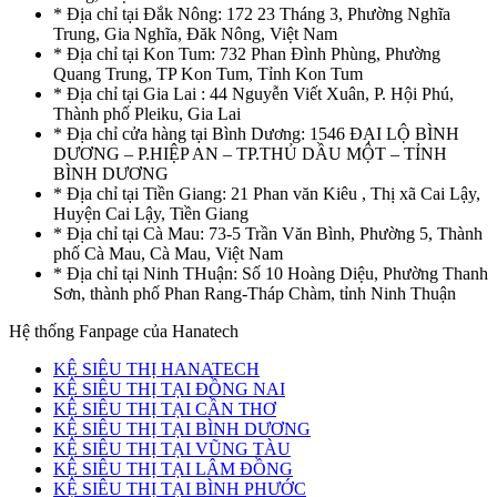
* Địa chỉ tại Đắk Nông: 172 23 Tháng 3, Phường Nghĩa
Trung, Gia Nghĩa, Đăk Nông, Việt Nam
* Địa chỉ tại Kon Tum: 732 Phan Đình Phùng, Phường
Quang Trung, TP Kon Tum, Tỉnh Kon Tum
* Địa chỉ tại Gia Lai : 44 Nguyễn Viết Xuân, P. Hội Phú,
Thành phố Pleiku, Gia Lai
* Địa chỉ cửa hàng tại Bình Dương: 1546 ĐẠI LỘ BÌNH
DƯƠNG – P.HIỆP AN – TP.THỦ DẦU MỘT – TỈNH
BÌNH DƯƠNG
* Địa chỉ tại Tiền Giang: 21 Phan văn Kiêu , Thị xã Cai Lậy,
Huyện Cai Lậy, Tiền Giang
* Địa chỉ tại Cà Mau: 73-5 Trần Văn Bình, Phường 5, Thành
phố Cà Mau, Cà Mau, Việt Nam
* Địa chỉ tại Ninh THuận: Số 10 Hoàng Diệu, Phường Thanh
Sơn, thành phố Phan Rang-Tháp Chàm, tỉnh Ninh Thuận
Hệ thống Fanpage của Hanatech
KỆ SIÊU THỊ HANATECH
KỆ SIÊU THỊ TẠI ĐỒNG NAI
KỆ SIÊU THỊ TẠI CẦN THƠ
KỆ SIÊU THỊ TẠI BÌNH DƯƠNG
KỆ SIÊU THỊ TẠI VŨNG TÀU
KỆ SIÊU THỊ TẠI LÂM ĐỒNG
KỆ SIÊU THỊ TẠI BÌNH PHƯỚC