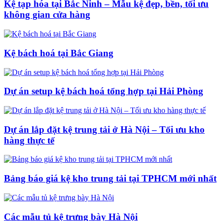
Kệ tạp hóa tại Bắc Ninh – Mẫu kệ đẹp, bền, tối ưu
không gian cửa hàng
Kệ bách hoá tại Bắc Giang
Dự án setup kệ bách hoá tổng hợp tại Hải Phòng
Dự án lắp đặt kệ trung tải ở Hà Nội – Tối ưu kho
hàng thực tế
Bảng báo giá kệ kho trung tải tại TPHCM mới nhất
Các mẫu tủ kệ trưng bày Hà Nội