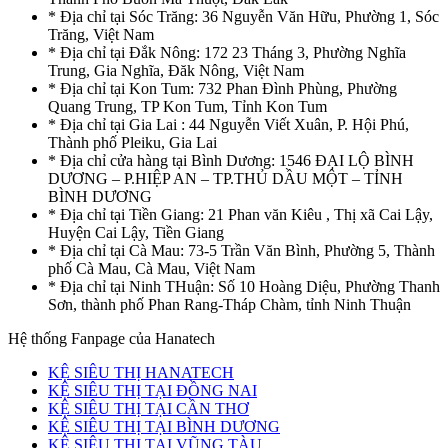
* Địa chỉ tại Sóc Trăng: 36 Nguyễn Văn Hữu, Phường 1, Sóc
Trăng, Việt Nam
* Địa chỉ tại Đắk Nông: 172 23 Tháng 3, Phường Nghĩa
Trung, Gia Nghĩa, Đăk Nông, Việt Nam
* Địa chỉ tại Kon Tum: 732 Phan Đình Phùng, Phường
Quang Trung, TP Kon Tum, Tỉnh Kon Tum
* Địa chỉ tại Gia Lai : 44 Nguyễn Viết Xuân, P. Hội Phú,
Thành phố Pleiku, Gia Lai
* Địa chỉ cửa hàng tại Bình Dương: 1546 ĐẠI LỘ BÌNH
DƯƠNG – P.HIỆP AN – TP.THỦ DẦU MỘT – TỈNH
BÌNH DƯƠNG
* Địa chỉ tại Tiền Giang: 21 Phan văn Kiêu , Thị xã Cai Lậy,
Huyện Cai Lậy, Tiền Giang
* Địa chỉ tại Cà Mau: 73-5 Trần Văn Bình, Phường 5, Thành
phố Cà Mau, Cà Mau, Việt Nam
* Địa chỉ tại Ninh THuận: Số 10 Hoàng Diệu, Phường Thanh
Sơn, thành phố Phan Rang-Tháp Chàm, tỉnh Ninh Thuận
Hệ thống Fanpage của Hanatech
KỆ SIÊU THỊ HANATECH
KỆ SIÊU THỊ TẠI ĐỒNG NAI
KỆ SIÊU THỊ TẠI CẦN THƠ
KỆ SIÊU THỊ TẠI BÌNH DƯƠNG
KỆ SIÊU THỊ TẠI VŨNG TÀU