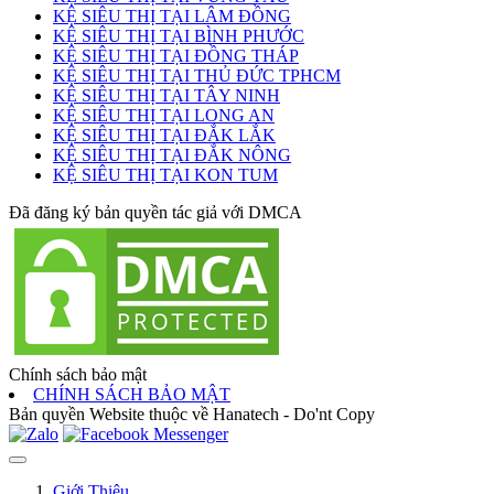
KỆ SIÊU THỊ TẠI LÂM ĐỒNG
KỆ SIÊU THỊ TẠI BÌNH PHƯỚC
KỆ SIÊU THỊ TẠI ĐỒNG THÁP
KỆ SIÊU THỊ TẠI THỦ ĐỨC TPHCM
KỆ SIÊU THỊ TẠI TÂY NINH
KỆ SIÊU THỊ TẠI LONG AN
KỆ SIÊU THỊ TẠI ĐẮK LẮK
KỆ SIÊU THỊ TẠI ĐẮK NÔNG
KỆ SIÊU THỊ TẠI KON TUM
Đã đăng ký bản quyền tác giả với DMCA
Chính sách bảo mật
CHÍNH SÁCH BẢO MẬT
Bản quyền Website thuộc về Hanatech - Do'nt Copy
Giới Thiệu