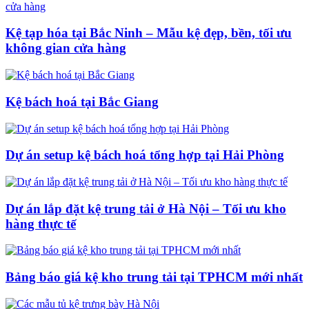
Kệ tạp hóa tại Bắc Ninh – Mẫu kệ đẹp, bền, tối ưu
không gian cửa hàng
Kệ bách hoá tại Bắc Giang
Dự án setup kệ bách hoá tổng hợp tại Hải Phòng
Dự án lắp đặt kệ trung tải ở Hà Nội – Tối ưu kho
hàng thực tế
Bảng báo giá kệ kho trung tải tại TPHCM mới nhất