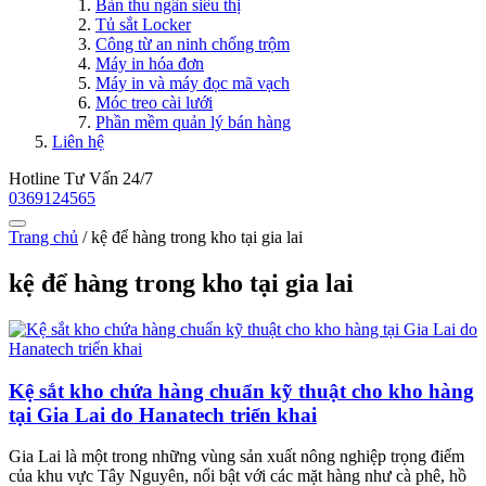
Bàn thu ngân siêu thị
Tủ sắt Locker
Công từ an ninh chống trộm
Máy in hóa đơn
Máy in và máy đọc mã vạch
Móc treo cài lưới
Phần mềm quản lý bán hàng
Liên hệ
Hotline Tư Vấn 24/7
0369124565
Trang chủ
/
kệ để hàng trong kho tại gia lai
kệ để hàng trong kho tại gia lai
Kệ sắt kho chứa hàng chuẩn kỹ thuật cho kho hàng
tại Gia Lai do Hanatech triển khai
Gia Lai là một trong những vùng sản xuất nông nghiệp trọng điểm
của khu vực Tây Nguyên, nổi bật với các mặt hàng như cà phê, hồ