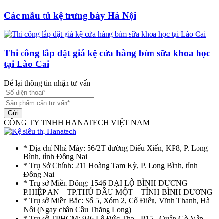
Các mẫu tủ kệ trưng bày Hà Nội
Thi công lắp đặt giá kệ cửa hàng bỉm sữa khoa học
tại Lào Cai
Để lại thông tin nhận tư vấn
Gửi
CÔNG TY TNHH HANATECH VIỆT NAM
* Địa chỉ Nhà Máy: 56/2T đường Điểu Xiển, KP8, P. Long
Bình, tỉnh Đồng Nai
* Trụ Sở Chính: 211 Hoàng Tam Kỳ, P. Long Bình, tỉnh
Đồng Nai
* Trụ sở Miền Đông: 1546 ĐẠI LỘ BÌNH DƯƠNG –
P.HIỆP AN – TP.THỦ DẦU MỘT – TỈNH BÌNH DƯƠNG
* Trụ sở Miền Bắc: Số 5, Xóm 2, Cổ Điển, Vĩnh Thanh, Hà
Nôi (Ngay chân Cầu Thăng Long)
* Trụ sở TPHCM: 936 Lê Đức Thọ - P15 - Quận Gò Vấp -