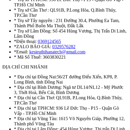
TP.Hồ Chí Minh
* Trụ sở Cần Thơ : QL91B, P.Long Hòa, Q.Bình Thủy,
TP.Cần Thơ
* Trụ sở Tây nguyên : 231 Đường 30.4, Phường Ea Tam,
Thành Phố Buôn Ma Thuột, Đắk Lắk
* Trụ sở Lâm Đồng: Số 454 Hùng Vương, Thị Trấn Di Linh,
Lâm Đồng
*Điện thoại:
0369124565
*ZALO BÁO GIÁ:
0329576282
*Email:
kesieuthihanatech@gmail.com
* Mã Số Thuế: 3603830221
ĐỊA CHỈ CHI NHÁNH
* Địa chỉ tại Đồng Nai:56/2T đường Điểu Xiển, KP8, P.
Long Bình, tỉnh Đồng Nai
* Địa chỉ tại Bình Dương: Ngã tư DL14/NL12 - Mỹ Phước
3, Thới Hoà, Bến Cát, Bình Dương
* Địa chỉ tại Cần Thơ: QL91B, P.Long Hòa, Q.Bình Thủy,
TP.Cần Thơ
* Địa chỉ tại TPHCM: 936 Lê Đức Thọ - P15 - Quận Gò
Vấp - TP.Hồ Chí Minh
* Địa chỉ tại Vũng Tàu: 1615 Võ Nguyên Giáp, Phường 12,
Thành phố Vũng Tàu
* Địa chỉ tại Lâm Đồng: 454 Hùng Vương, Thị trấn Di Linh,