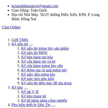
kesieuthihanatech@gmail.com
Giao Hàng: Toàn Quốc
Địa chỉ Nhà Máy: 56/2T đường Điểu Xiển, KP8, P. Long
Bình, Đồng Nai
Chat Online
Giới Thiệu
Kệ siêu thị
Kệ siêu thị trưng bày sản phẩm
Kệ siêu thị MINI
Kệ bán hàng tạp hóa
Kệ cửa hàng mẹ và bé
Kệ cửa hàng trưng bày sữa
Kệ đựng rau củ quả trưng bày
Kệ giày dép trưng bày
Kệ móc treo phụ kiện
Kệ siêu thị điện máy đồ gia dụng
Kệ kho
Kệ sắt V lỗ
Kệ kho trung tải
Kệ tải hàng nặng công nghiệp
Phụ kiện thiết bị Siêu Thị