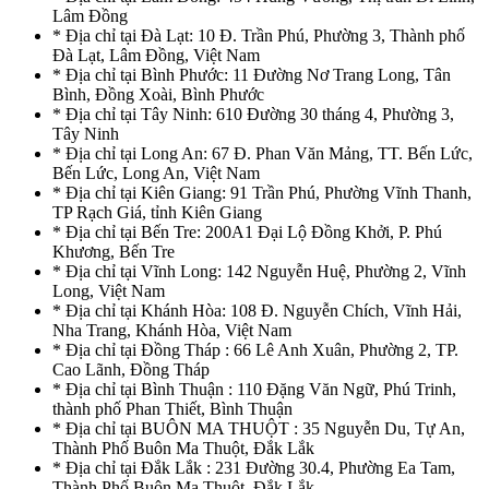
Lâm Đồng
* Địa chỉ tại Đà Lạt: 10 Đ. Trần Phú, Phường 3, Thành phố
Đà Lạt, Lâm Đồng, Việt Nam
* Địa chỉ tại Bình Phước: 11 Đường Nơ Trang Long, Tân
Bình, Đồng Xoài, Bình Phước
* Địa chỉ tại Tây Ninh: 610 Đường 30 tháng 4, Phường 3,
Tây Ninh
* Địa chỉ tại Long An: 67 Đ. Phan Văn Mảng, TT. Bến Lức,
Bến Lức, Long An, Việt Nam
* Địa chỉ tại Kiên Giang: 91 Trần Phú, Phường Vĩnh Thanh,
TP Rạch Giá, tỉnh Kiên Giang
* Địa chỉ tại Bến Tre: 200A1 Đại Lộ Đồng Khởi, P. Phú
Khương, Bến Tre
* Địa chỉ tại Vĩnh Long: 142 Nguyễn Huệ, Phường 2, Vĩnh
Long, Việt Nam
* Địa chỉ tại Khánh Hòa: 108 Đ. Nguyễn Chích, Vĩnh Hải,
Nha Trang, Khánh Hòa, Việt Nam
* Địa chỉ tại Đồng Tháp : 66 Lê Anh Xuân, Phường 2, TP.
Cao Lãnh, Đồng Tháp
* Địa chỉ tại Bình Thuận : 110 Đặng Văn Ngữ, Phú Trinh,
thành phố Phan Thiết, Bình Thuận
* Địa chỉ tại BUÔN MA THUỘT : 35 Nguyễn Du, Tự An,
Thành Phố Buôn Ma Thuột, Đắk Lắk
* Địa chỉ tại Đắk Lắk : 231 Đường 30.4, Phường Ea Tam,
Thành Phố Buôn Ma Thuột, Đắk Lắk