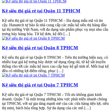
Kệ siêu thị giá rẻ tại Quận 11 TPHCM
Kệ siêu thị giá rẻ tại Quận 11 TPHCM – Đa dạng mẫu mã và tin
cậy. Hanatech tự hào là nhà cung cấp các mẫu kệ siêu thị hàng đầu
tại thị trường Việt Nam, với đa dạng sản phẩm phục vụ mọi nhu cầu
trưng bày hàng hóa. Từ kệ đơn, kệ đôi […]
Kệ siêu thị giá rẻ tại Quận 8 TPHCM
Kệ siêu thị giá rẻ tại Quận 8 TPHCM – Trên thị trường hiện nay, có
nhiều loại giá kệ trưng bày được sử dụng rộng rãi, từ kệ sắt truyền
thống cho tới các mẫu kệ inox cao cấp hay kệ gỗ tinh tế. Mỗi loại kệ
đều có những lợi điểm riêng, phục […]
Kệ siêu thị giá rẻ tại Quận 7 TPHCM
Kệ siêu thị giá rẻ tại Quận 7 TPHCM – Tối ưu không gian kinh
doanh. Quận 7 là một trong những khu vực phát triển nhanh chóng
tại TPHCM, với sự gia tăng mạnh mẽ của các cửa hàng tiện lợi, siêu
thị mini, bách hóa tổng hợp. Sự đa dạng của các mô […]