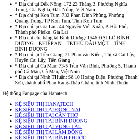
* Địa chỉ tại Đắk Nông: 172 23 Tháng 3, Phường Nghĩa
Trung, Gia Nghĩa, Đăk Nông, Việt Nam
* Địa chỉ tại Kon Tum: 732 Phan Đình Phùng, Phường
Quang Trung, TP Kon Tum, Tỉnh Kon Tum
* Địa chỉ tại Gia Lai : 44 Nguyễn Viết Xuân, P. Hội Phú,
Thành phố Pleiku, Gia Lai
* Địa chỉ cửa hàng tại Bình Dương: 1546 ĐẠI LỘ BÌNH
DƯƠNG – P.HIỆP AN – TP.THỦ DẦU MỘT – TỈNH
BÌNH DƯƠNG
* Địa chỉ tại Tiền Giang: 21 Phan văn Kiêu , Thị xã Cai Lậy,
Huyện Cai Lậy, Tiền Giang
* Địa chỉ tại Cà Mau: 73-5 Trần Văn Bình, Phường 5, Thành
phố Cà Mau, Cà Mau, Việt Nam
* Địa chỉ tại Ninh THuận: Số 10 Hoàng Diệu, Phường Thanh
Sơn, thành phố Phan Rang-Tháp Chàm, tỉnh Ninh Thuận
Hệ thống Fanpage của Hanatech
KỆ SIÊU THỊ HANATECH
KỆ SIÊU THỊ TẠI ĐỒNG NAI
KỆ SIÊU THỊ TẠI CẦN THƠ
KỆ SIÊU THỊ TẠI BÌNH DƯƠNG
KỆ SIÊU THỊ TẠI VŨNG TÀU
KỆ SIÊU THỊ TẠI LÂM ĐỒNG
KỆ SIÊU THỊ TẠI BÌNH PHƯỚC