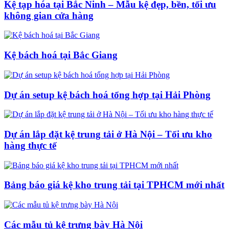
Kệ tạp hóa tại Bắc Ninh – Mẫu kệ đẹp, bền, tối ưu
không gian cửa hàng
Kệ bách hoá tại Bắc Giang
Dự án setup kệ bách hoá tổng hợp tại Hải Phòng
Dự án lắp đặt kệ trung tải ở Hà Nội – Tối ưu kho
hàng thực tế
Bảng báo giá kệ kho trung tải tại TPHCM mới nhất
Các mẫu tủ kệ trưng bày Hà Nội