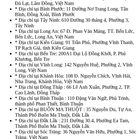
Đà Lạt, Lâm Đồng, Việt Nam
* Địa chỉ tại Bình Phước: 11 Đường Nơ Trang Long, Tân
Bình, Đồng Xoài, Bình Phước
* Địa chỉ tại Tây Ninh: 610 Đường 30 tháng 4, Phường 3,
Tây Ninh
* Địa chỉ tại Long An: 67 Đ. Phan Văn Mảng, TT. Bến Lức,
Bến Lức, Long An, Việt Nam
* Địa chỉ tại Kiên Giang: 91 Trần Phú, Phường Vĩnh Thanh,
TP Rạch Giá, tỉnh Kiên Giang
* Địa chỉ tại Bến Tre: 200A1 Đại Lộ Đồng Khởi, P. Phú
Khương, Bến Tre
* Địa chỉ tại Vĩnh Long: 142 Nguyễn Huệ, Phường 2, Vĩnh
Long, Việt Nam
* Địa chỉ tại Khánh Hòa: 108 Đ. Nguyễn Chích, Vĩnh Hải,
Nha Trang, Khánh Hòa, Việt Nam
* Địa chỉ tại Đồng Tháp : 66 Lê Anh Xuân, Phường 2, TP.
Cao Lãnh, Đồng Tháp
* Địa chỉ tại Bình Thuận : 110 Đặng Văn Ngữ, Phú Trinh,
thành phố Phan Thiết, Bình Thuận
* Địa chỉ tại BUÔN MA THUỘT : 35 Nguyễn Du, Tự An,
Thành Phố Buôn Ma Thuột, Đắk Lắk
* Địa chỉ tại Đắk Lắk : 231 Đường 30.4, Phường Ea Tam,
Thành Phố Buôn Ma Thuột, Đắk Lắk
* Địa chỉ tại Sóc Trăng: 36 Nguyễn Văn Hữu, Phường 1, Sóc
Trăng, Việt Nam