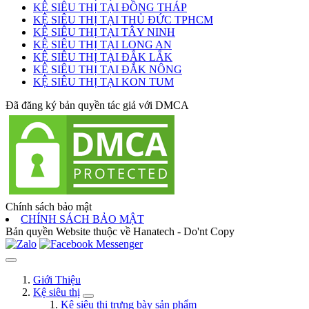
KỆ SIÊU THỊ TẠI ĐỒNG THÁP
KỆ SIÊU THỊ TẠI THỦ ĐỨC TPHCM
KỆ SIÊU THỊ TẠI TÂY NINH
KỆ SIÊU THỊ TẠI LONG AN
KỆ SIÊU THỊ TẠI ĐẮK LẮK
KỆ SIÊU THỊ TẠI ĐẮK NÔNG
KỆ SIÊU THỊ TẠI KON TUM
Đã đăng ký bản quyền tác giả với DMCA
Chính sách bảo mật
CHÍNH SÁCH BẢO MẬT
Bản quyền Website thuộc về Hanatech - Do'nt Copy
Giới Thiệu
Kệ siêu thị
Kệ siêu thị trưng bày sản phẩm