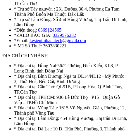
TP.Cần Thơ
* Trụ sở Tây nguyên : 231 Đường 30.4, Phường Ea Tam,
Thành Phố Buôn Ma Thuột, Đắk Lắk
* Trụ sở Lâm Đồng: Số 454 Hùng Vương, Thị Trấn Di Linh,
Lâm Đồng
*Điện thoại:
0369124565
*ZALO BÁO GIÁ:
0329576282
*Email:
kesieuthihanatech@gmail.com
* Mã Số Thuế: 3603830221
ĐỊA CHỈ CHI NHÁNH
* Địa chỉ tại Đồng Nai:56/2T đường Điểu Xiển, KP8, P.
Long Bình, tỉnh Đồng Nai
* Địa chỉ tại Bình Dương: Ngã tư DL14/NL12 - Mỹ Phước
3, Thới Hoà, Bến Cát, Bình Dương
* Địa chỉ tại Cần Thơ: QL91B, P.Long Hòa, Q.Bình Thủy,
TP.Cần Thơ
* Địa chỉ tại TPHCM: 936 Lê Đức Thọ - P15 - Quận Gò
Vấp - TP.Hồ Chí Minh
* Địa chỉ tại Vũng Tàu: 1615 Võ Nguyên Giáp, Phường 12,
Thành phố Vũng Tàu
* Địa chỉ tại Lâm Đồng: 454 Hùng Vương, Thị trấn Di Linh,
Lâm Đồng
* Địa chỉ tại Đà Lạt: 10 Đ. Trần Phú, Phường 3, Thành phố