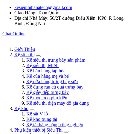
kesieuthihanatech@gmail.com
Giao Hàng: Toàn Quốc
Địa chỉ Nhà Máy: 56/2T đường Điểu Xiển, KP8, P. Long
Bình, Đồng Nai
Chat Online
Giới Thiệu
Kệ siêu thị
Kệ siêu thị trưng bày sản phẩm
Kệ siêu thị MINI
Kệ bán hàng tạp hóa
Kệ cửa hàng mẹ và bé
Kệ cửa hàng trưng bày sữa
Kệ đựng rau củ quả trưng bày
Kệ giày dép trưng bày
Kệ móc treo phụ kiện
Kệ siêu thị điện máy đồ gia dụng
Kệ kho
Kệ sắt V lỗ
Kệ kho trung tải
Kệ tải hàng nặng công nghiệp
Phụ kiện thiết bị Siêu Thị