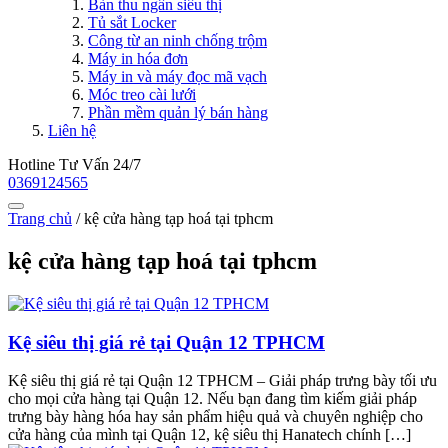
Bàn thu ngân siêu thị
Tủ sắt Locker
Công từ an ninh chống trộm
Máy in hóa đơn
Máy in và máy đọc mã vạch
Móc treo cài lưới
Phần mềm quản lý bán hàng
Liên hệ
Hotline Tư Vấn 24/7
0369124565
Trang chủ
/
kệ cửa hàng tạp hoá tại tphcm
kệ cửa hàng tạp hoá tại tphcm
Kệ siêu thị giá rẻ tại Quận 12 TPHCM
Kệ siêu thị giá rẻ tại Quận 12 TPHCM – Giải pháp trưng bày tối ưu
cho mọi cửa hàng tại Quận 12. Nếu bạn đang tìm kiếm giải pháp
trưng bày hàng hóa hay sản phẩm hiệu quả và chuyên nghiệp cho
cửa hàng của mình tại Quận 12, kệ siêu thị Hanatech chính […]