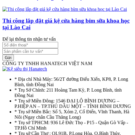
Thi công lắp đặt giá kệ cửa hàng bỉm sữa khoa học
tại Lào Cai
Để lại thông tin nhận tư vấn
Gửi
CÔNG TY TNHH HANATECH VIỆT NAM
* Địa chỉ Nhà Máy: 56/2T đường Điểu Xiển, KP8, P. Long
Bình, tỉnh Đồng Nai
* Trụ Sở Chính: 211 Hoàng Tam Kỳ, P. Long Bình, tỉnh
Đồng Nai
* Trụ sở Miền Đông: 1546 ĐẠI LỘ BÌNH DƯƠNG –
P.HIỆP AN – TP.THỦ DẦU MỘT – TỈNH BÌNH DƯƠNG
* Trụ sở Miền Bắc: Số 5, Xóm 2, Cổ Điển, Vĩnh Thanh, Hà
Nôi (Ngay chân Cầu Thăng Long)
* Trụ sở TPHCM: 936 Lê Đức Thọ - P15 - Quận Gò Vấp -
TP.Hồ Chí Minh
* Trụ sở Cần Thơ : QL91B, P.Long Hòa, Q.Bình Thủy,