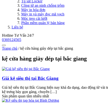
Tủ sắt Locker
Công từ an ninh chống trộm
Máy in hóa đơn
Máy in và máy đọc mã vạch
Móc treo cài lưới
Phần mềm quản lý bán hàng
Liên hệ
Hotline Tư Vấn 24/7
0369124565
Trang chủ
/
kệ cửa hàng giày dép tại bắc giang
kệ cửa hàng giày dép tại bắc giang
Giá kệ siêu thị tại Bắc Giang
Giá kệ siêu thị tại Bắc Giang hiện nay khá đa dạng, dao động từ vài 
kệ trưng bày gọn gàng, chuyên […]
Sản phẩm quan tâm nhiều nhất