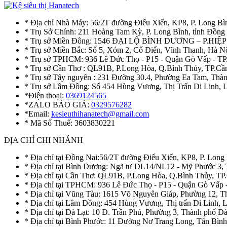
* Địa chỉ Nhà Máy: 56/2T đường Điểu Xiển, KP8, P. Long Bì
* Trụ Sở Chính: 211 Hoàng Tam Kỳ, P. Long Bình, tỉnh Đồng
* Trụ sở Miền Đông: 1546 ĐẠI LỘ BÌNH DƯƠNG – P.H
* Trụ sở Miền Bắc: Số 5, Xóm 2, Cổ Điển, Vĩnh Thanh, Hà 
* Trụ sở TPHCM: 936 Lê Đức Thọ - P15 - Quận Gò Vấp - TP
* Trụ sở Cần Thơ : QL91B, P.Long Hòa, Q.Bình Thủy, TP.Cầ
* Trụ sở Tây nguyên : 231 Đường 30.4, Phường Ea Tam, Th
* Trụ sở Lâm Đồng: Số 454 Hùng Vương, Thị Trấn Di Linh,
*Điện thoại:
0369124565
*ZALO BÁO GIÁ:
0329576282
*Email:
kesieuthihanatech@gmail.com
* Mã Số Thuế: 3603830221
ĐỊA CHỈ CHI NHÁNH
* Địa chỉ tại Đồng Nai:56/2T đường Điểu Xiển, KP8, P. Long
* Địa chỉ tại Bình Dương: Ngã tư DL14/NL12 - Mỹ Phước 3,
* Địa chỉ tại Cần Thơ: QL91B, P.Long Hòa, Q.Bình Thủy, TP
* Địa chỉ tại TPHCM: 936 Lê Đức Thọ - P15 - Quận Gò Vấp 
* Địa chỉ tại Vũng Tàu: 1615 Võ Nguyên Giáp, Phường 12, 
* Địa chỉ tại Lâm Đồng: 454 Hùng Vương, Thị trấn Di Linh,
* Địa chỉ tại Đà Lạt: 10 Đ. Trần Phú, Phường 3, Thành phố 
* Địa chỉ tại Bình Phước: 11 Đường Nơ Trang Long, Tân Bìn