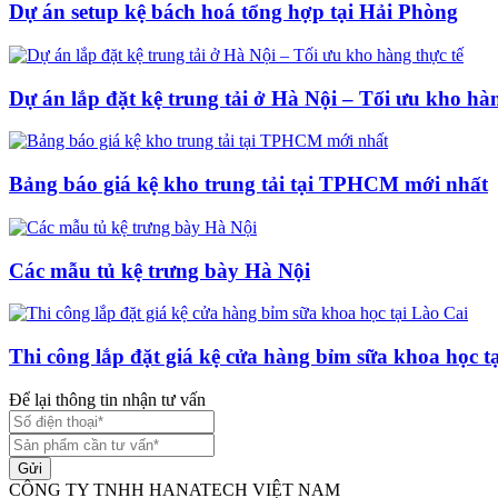
Dự án setup kệ bách hoá tổng hợp tại Hải Phòng
Dự án lắp đặt kệ trung tải ở Hà Nội – Tối ưu kho hàn
Bảng báo giá kệ kho trung tải tại TPHCM mới nhất
Các mẫu tủ kệ trưng bày Hà Nội
Thi công lắp đặt giá kệ cửa hàng bỉm sữa khoa học t
Để lại thông tin nhận tư vấn
Gửi
CÔNG TY TNHH HANATECH VIỆT NAM