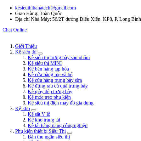
kesieuthihanatech@gmail.com
Giao Hàng: Toàn Quốc
Địa chỉ Nhà Máy: 56/2T đường Điểu Xiển, KP8, P. Long Bìn
Chat Online
Giới Thiệu
Kệ siêu thị
Kệ siêu thị trưng bày sản phẩm
Kệ siêu thị MINI
Kệ bán hàng tạp hóa
Kệ cửa hàng mẹ và bé
Kệ cửa hàng trưng bày sữa
Kệ đựng rau củ quả trưng bày
Kệ giày dép trưng bày
Kệ móc treo phụ kiện
Kệ siêu thị điện máy đồ gia dụng
Kệ kho
Kệ sắt V lỗ
Kệ kho trung tải
Kệ tải hàng nặng công nghiệp
Phụ kiện thiết bị Siêu Thị
Bàn thu ngân siêu thị