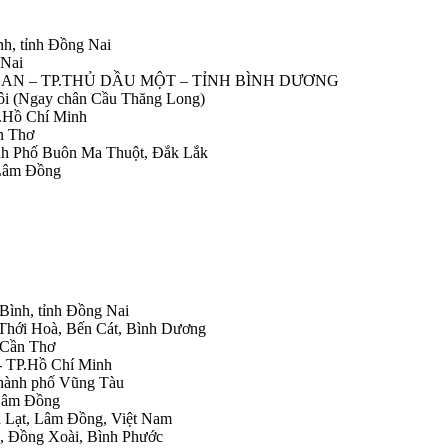
nh, tỉnh Đồng Nai
 Nai
IỆP AN – TP.THỦ DẦU MỘT – TỈNH BÌNH DƯƠNG
Nôi (Ngay chân Cầu Thăng Long)
.Hồ Chí Minh
n Thơ
ành Phố Buôn Ma Thuột, Đắk Lắk
 Lâm Đồng
 Bình, tỉnh Đồng Nai
 Thới Hoà, Bến Cát, Bình Dương
.Cần Thơ
- TP.Hồ Chí Minh
Thành phố Vũng Tàu
 Lâm Đồng
Đà Lạt, Lâm Đồng, Việt Nam
h, Đồng Xoài, Bình Phước