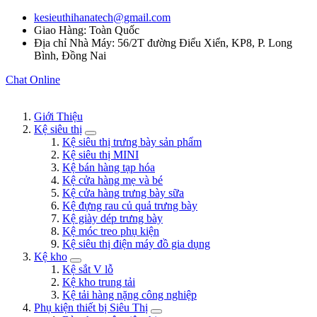
kesieuthihanatech@gmail.com
Giao Hàng: Toàn Quốc
Địa chỉ Nhà Máy: 56/2T đường Điểu Xiển, KP8, P. Long
Bình, Đồng Nai
Chat Online
Giới Thiệu
Kệ siêu thị
Kệ siêu thị trưng bày sản phẩm
Kệ siêu thị MINI
Kệ bán hàng tạp hóa
Kệ cửa hàng mẹ và bé
Kệ cửa hàng trưng bày sữa
Kệ đựng rau củ quả trưng bày
Kệ giày dép trưng bày
Kệ móc treo phụ kiện
Kệ siêu thị điện máy đồ gia dụng
Kệ kho
Kệ sắt V lỗ
Kệ kho trung tải
Kệ tải hàng nặng công nghiệp
Phụ kiện thiết bị Siêu Thị