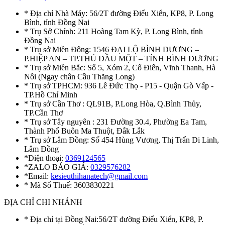
* Địa chỉ Nhà Máy: 56/2T đường Điểu Xiển, KP8, P. Long
Bình, tỉnh Đồng Nai
* Trụ Sở Chính: 211 Hoàng Tam Kỳ, P. Long Bình, tỉnh
Đồng Nai
* Trụ sở Miền Đông: 1546 ĐẠI LỘ BÌNH DƯƠNG –
P.HIỆP AN – TP.THỦ DẦU MỘT – TỈNH BÌNH DƯƠNG
* Trụ sở Miền Bắc: Số 5, Xóm 2, Cổ Điển, Vĩnh Thanh, Hà
Nôi (Ngay chân Cầu Thăng Long)
* Trụ sở TPHCM: 936 Lê Đức Thọ - P15 - Quận Gò Vấp -
TP.Hồ Chí Minh
* Trụ sở Cần Thơ : QL91B, P.Long Hòa, Q.Bình Thủy,
TP.Cần Thơ
* Trụ sở Tây nguyên : 231 Đường 30.4, Phường Ea Tam,
Thành Phố Buôn Ma Thuột, Đắk Lắk
* Trụ sở Lâm Đồng: Số 454 Hùng Vương, Thị Trấn Di Linh,
Lâm Đồng
*Điện thoại:
0369124565
*ZALO BÁO GIÁ:
0329576282
*Email:
kesieuthihanatech@gmail.com
* Mã Số Thuế: 3603830221
ĐỊA CHỈ CHI NHÁNH
* Địa chỉ tại Đồng Nai:56/2T đường Điểu Xiển, KP8, P.