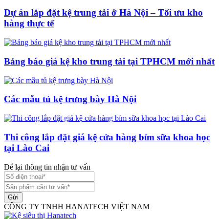
Dự án lắp đặt kệ trung tải ở Hà Nội – Tối ưu kho
hàng thực tế
Bảng báo giá kệ kho trung tải tại TPHCM mới nhất
Các mẫu tủ kệ trưng bày Hà Nội
Thi công lắp đặt giá kệ cửa hàng bỉm sữa khoa học
tại Lào Cai
Để lại thông tin nhận tư vấn
Gửi
CÔNG TY TNHH HANATECH VIỆT NAM