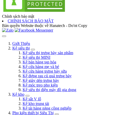
Chính sách bảo mật
CHÍNH SÁCH BẢO MẬT
Bản quyền Website thuộc về Hanatech - Do'nt Copy
Giới Thiệu
Kệ siêu thị
Kệ siêu thị trưng bày sản phẩm
Kệ siêu thị MINI
Kệ bán hàng tạp hóa
Kệ cửa hàng mẹ và bé
Kệ cửa hàng trưng bày sữa
Kệ đựng rau củ quả trưng bày
Kệ giày dép trưng bày
Kệ móc treo phụ kiện
Kệ siêu thị điện máy đồ gia dụng
Kệ kho
Kệ sắt V lỗ
Kệ kho trung tải
Kệ tải hàng nặng công nghiệp
Phụ kiện thiết bị Siêu Thị