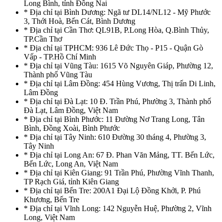
Long Bình, tỉnh Đồng Nai
* Địa chỉ tại Bình Dương: Ngã tư DL14/NL12 - Mỹ Phước
3, Thới Hoà, Bến Cát, Bình Dương
* Địa chỉ tại Cần Thơ: QL91B, P.Long Hòa, Q.Bình Thủy,
TP.Cần Thơ
* Địa chỉ tại TPHCM: 936 Lê Đức Thọ - P15 - Quận Gò
Vấp - TP.Hồ Chí Minh
* Địa chỉ tại Vũng Tàu: 1615 Võ Nguyên Giáp, Phường 12,
Thành phố Vũng Tàu
* Địa chỉ tại Lâm Đồng: 454 Hùng Vương, Thị trấn Di Linh,
Lâm Đồng
* Địa chỉ tại Đà Lạt: 10 Đ. Trần Phú, Phường 3, Thành phố
Đà Lạt, Lâm Đồng, Việt Nam
* Địa chỉ tại Bình Phước: 11 Đường Nơ Trang Long, Tân
Bình, Đồng Xoài, Bình Phước
* Địa chỉ tại Tây Ninh: 610 Đường 30 tháng 4, Phường 3,
Tây Ninh
* Địa chỉ tại Long An: 67 Đ. Phan Văn Mảng, TT. Bến Lức,
Bến Lức, Long An, Việt Nam
* Địa chỉ tại Kiên Giang: 91 Trần Phú, Phường Vĩnh Thanh,
TP Rạch Giá, tỉnh Kiên Giang
* Địa chỉ tại Bến Tre: 200A1 Đại Lộ Đồng Khởi, P. Phú
Khương, Bến Tre
* Địa chỉ tại Vĩnh Long: 142 Nguyễn Huệ, Phường 2, Vĩnh
Long, Việt Nam