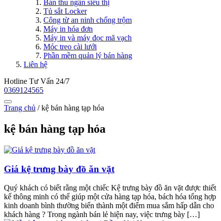
Bàn thu ngân siêu thị
Tủ sắt Locker
Công từ an ninh chống trộm
Máy in hóa đơn
Máy in và máy đọc mã vạch
Móc treo cài lưới
Phần mềm quản lý bán hàng
Liên hệ
Hotline Tư Vấn 24/7
0369124565
Trang chủ
/
kệ bán hàng tạp hóa
kệ bán hàng tạp hóa
Giá kệ trưng bày đồ ăn vặt
Quý khách có biết rằng một chiếc Kệ trưng bày đồ ăn vặt được thiết
kế thông minh có thể giúp một cửa hàng tạp hóa, bách hóa tổng hợp
kinh doanh bình thường biến thành một điểm mua sắm hấp dẫn cho
khách hàng ? Trong ngành bán lẻ hiện nay, việc trưng bày […]