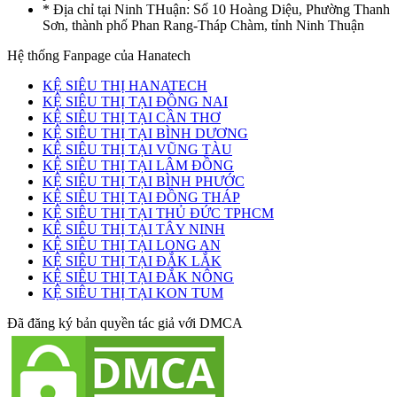
* Địa chỉ tại Ninh THuận: Số 10 Hoàng Diệu, Phường Thanh
Sơn, thành phố Phan Rang-Tháp Chàm, tỉnh Ninh Thuận
Hệ thống Fanpage của Hanatech
KỆ SIÊU THỊ HANATECH
KỆ SIÊU THỊ TẠI ĐỒNG NAI
KỆ SIÊU THỊ TẠI CẦN THƠ
KỆ SIÊU THỊ TẠI BÌNH DƯƠNG
KỆ SIÊU THỊ TẠI VŨNG TÀU
KỆ SIÊU THỊ TẠI LÂM ĐỒNG
KỆ SIÊU THỊ TẠI BÌNH PHƯỚC
KỆ SIÊU THỊ TẠI ĐỒNG THÁP
KỆ SIÊU THỊ TẠI THỦ ĐỨC TPHCM
KỆ SIÊU THỊ TẠI TÂY NINH
KỆ SIÊU THỊ TẠI LONG AN
KỆ SIÊU THỊ TẠI ĐẮK LẮK
KỆ SIÊU THỊ TẠI ĐẮK NÔNG
KỆ SIÊU THỊ TẠI KON TUM
Đã đăng ký bản quyền tác giả với DMCA