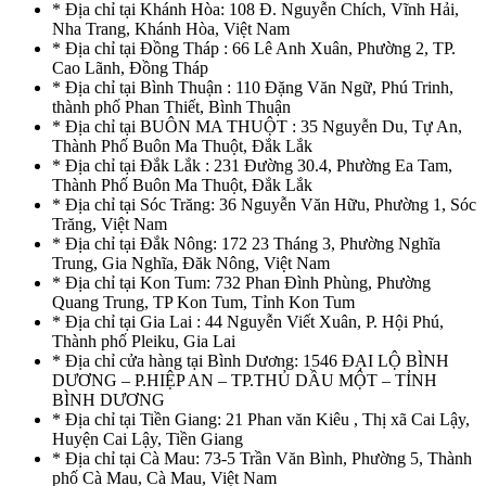
* Địa chỉ tại Khánh Hòa: 108 Đ. Nguyễn Chích, Vĩnh Hải,
Nha Trang, Khánh Hòa, Việt Nam
* Địa chỉ tại Đồng Tháp : 66 Lê Anh Xuân, Phường 2, TP.
Cao Lãnh, Đồng Tháp
* Địa chỉ tại Bình Thuận : 110 Đặng Văn Ngữ, Phú Trinh,
thành phố Phan Thiết, Bình Thuận
* Địa chỉ tại BUÔN MA THUỘT : 35 Nguyễn Du, Tự An,
Thành Phố Buôn Ma Thuột, Đắk Lắk
* Địa chỉ tại Đắk Lắk : 231 Đường 30.4, Phường Ea Tam,
Thành Phố Buôn Ma Thuột, Đắk Lắk
* Địa chỉ tại Sóc Trăng: 36 Nguyễn Văn Hữu, Phường 1, Sóc
Trăng, Việt Nam
* Địa chỉ tại Đắk Nông: 172 23 Tháng 3, Phường Nghĩa
Trung, Gia Nghĩa, Đăk Nông, Việt Nam
* Địa chỉ tại Kon Tum: 732 Phan Đình Phùng, Phường
Quang Trung, TP Kon Tum, Tỉnh Kon Tum
* Địa chỉ tại Gia Lai : 44 Nguyễn Viết Xuân, P. Hội Phú,
Thành phố Pleiku, Gia Lai
* Địa chỉ cửa hàng tại Bình Dương: 1546 ĐẠI LỘ BÌNH
DƯƠNG – P.HIỆP AN – TP.THỦ DẦU MỘT – TỈNH
BÌNH DƯƠNG
* Địa chỉ tại Tiền Giang: 21 Phan văn Kiêu , Thị xã Cai Lậy,
Huyện Cai Lậy, Tiền Giang
* Địa chỉ tại Cà Mau: 73-5 Trần Văn Bình, Phường 5, Thành
phố Cà Mau, Cà Mau, Việt Nam