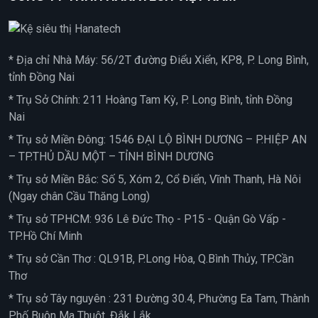
* Địa chỉ Nhà Máy: 56/2T đường Điểu Xiển, KP8, P. Long Bình,
tỉnh Đồng Nai
* Trụ Sở Chính: 211 Hoàng Tam Kỳ, P. Long Bình, tỉnh Đồng
Nai
* Trụ sở Miền Đông: 1546 ĐẠI LỘ BÌNH DƯƠNG – P.HIỆP AN
– TP.THỦ DẦU MỘT – TỈNH BÌNH DƯƠNG
* Trụ sở Miền Bắc: Số 5, Xóm 2, Cổ Điển, Vĩnh Thanh, Hà Nôi
(Ngay chân Cầu Thăng Long)
* Trụ sở TPHCM: 936 Lê Đức Thọ - P15 - Quận Gò Vấp -
TP.Hồ Chí Minh
* Trụ sở Cần Thơ : QL91B, P.Long Hòa, Q.Bình Thủy, TP.Cần
Thơ
* Trụ sở Tây nguyên : 231 Đường 30.4, Phường Ea Tam, Thành
Phố Buôn Ma Thuột, Đắk Lắk