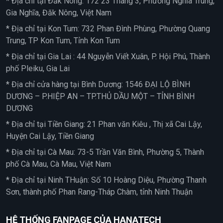
* Địa chỉ tại Đắk Nông: 172 23 Tháng 3, Phường Nghĩa Trung,
Gia Nghĩa, Đăk Nông, Việt Nam
* Địa chỉ tại Kon Tum: 732 Phan Đình Phùng, Phường Quang
Trung, TP Kon Tum, Tỉnh Kon Tum
* Địa chỉ tại Gia Lai : 44 Nguyễn Viết Xuân, P. Hội Phú, Thành
phố Pleiku, Gia Lai
* Địa chỉ cửa hàng tại Bình Dương: 1546 ĐẠI LỘ BÌNH
DƯƠNG – P.HIỆP AN – TP.THỦ DẦU MỘT – TỈNH BÌNH
DƯƠNG
* Địa chỉ tại Tiền Giang: 21 Phan văn Kiêu , Thị xã Cai Lậy,
Huyện Cai Lậy, Tiền Giang
* Địa chỉ tại Cà Mau: 73-5 Trần Văn Bình, Phường 5, Thành
phố Cà Mau, Cà Mau, Việt Nam
* Địa chỉ tại Ninh THuận: Số 10 Hoàng Diệu, Phường Thanh
Sơn, thành phố Phan Rang-Tháp Chàm, tỉnh Ninh Thuận
HỆ THỐNG FANPAGE CỦA HANATECH