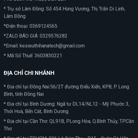
* Trụ sở Lâm Đồng: Số 454 Hùng Vương, Thị Trấn Di Linh,
Lâm Đồng
*Điện thoại:
0369124565
*ZALO BÁO GIÁ:
0329576282
*Email:
kesieuthihanatech@gmail.com
* Mã Số Thuế: 3603830221
ĐỊA CHỈ CHI NHÁNH
* Địa chỉ tại Đồng Nai:56/2T đường Điểu Xiển, KP8, P. Long
Bình, tỉnh Đồng Nai
* Địa chỉ tại Bình Dương: Ngã tư DL14/NL12 - Mỹ Phước 3,
Thới Hoà, Bến Cát, Bình Dương
* Địa chỉ tại Cần Thơ: QL91B, P.Long Hòa, Q.Bình Thủy, TP.Cần
Thơ