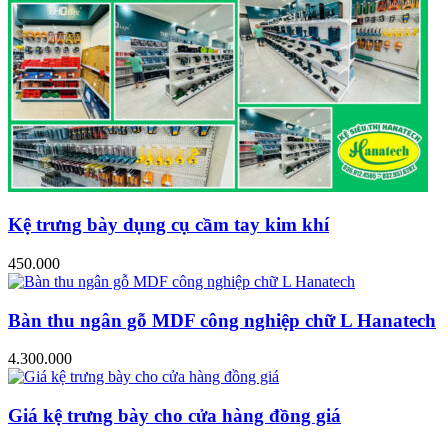
Kệ trưng bày dụng cụ cầm tay kim khí
450.000
Bàn thu ngân gỗ MDF công nghiệp chữ L Hanatech
4.300.000
Giá kệ trưng bày cho cửa hàng đồng giá