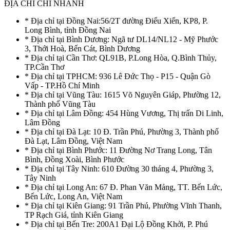
ĐỊA CHỈ CHI NHÁNH
* Địa chỉ tại Đồng Nai:56/2T đường Điểu Xiển, KP8, P.
Long Bình, tỉnh Đồng Nai
* Địa chỉ tại Bình Dương: Ngã tư DL14/NL12 - Mỹ Phước
3, Thới Hoà, Bến Cát, Bình Dương
* Địa chỉ tại Cần Thơ: QL91B, P.Long Hòa, Q.Bình Thủy,
TP.Cần Thơ
* Địa chỉ tại TPHCM: 936 Lê Đức Thọ - P15 - Quận Gò
Vấp - TP.Hồ Chí Minh
* Địa chỉ tại Vũng Tàu: 1615 Võ Nguyên Giáp, Phường 12,
Thành phố Vũng Tàu
* Địa chỉ tại Lâm Đồng: 454 Hùng Vương, Thị trấn Di Linh,
Lâm Đồng
* Địa chỉ tại Đà Lạt: 10 Đ. Trần Phú, Phường 3, Thành phố
Đà Lạt, Lâm Đồng, Việt Nam
* Địa chỉ tại Bình Phước: 11 Đường Nơ Trang Long, Tân
Bình, Đồng Xoài, Bình Phước
* Địa chỉ tại Tây Ninh: 610 Đường 30 tháng 4, Phường 3,
Tây Ninh
* Địa chỉ tại Long An: 67 Đ. Phan Văn Mảng, TT. Bến Lức,
Bến Lức, Long An, Việt Nam
* Địa chỉ tại Kiên Giang: 91 Trần Phú, Phường Vĩnh Thanh,
TP Rạch Giá, tỉnh Kiên Giang
* Địa chỉ tại Bến Tre: 200A1 Đại Lộ Đồng Khởi, P. Phú