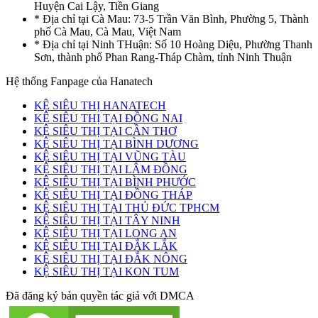
Huyện Cai Lậy, Tiền Giang
* Địa chỉ tại Cà Mau: 73-5 Trần Văn Bình, Phường 5, Thành
phố Cà Mau, Cà Mau, Việt Nam
* Địa chỉ tại Ninh THuận: Số 10 Hoàng Diệu, Phường Thanh
Sơn, thành phố Phan Rang-Tháp Chàm, tỉnh Ninh Thuận
Hệ thống Fanpage của Hanatech
KỆ SIÊU THỊ HANATECH
KỆ SIÊU THỊ TẠI ĐỒNG NAI
KỆ SIÊU THỊ TẠI CẦN THƠ
KỆ SIÊU THỊ TẠI BÌNH DƯƠNG
KỆ SIÊU THỊ TẠI VŨNG TÀU
KỆ SIÊU THỊ TẠI LÂM ĐỒNG
KỆ SIÊU THỊ TẠI BÌNH PHƯỚC
KỆ SIÊU THỊ TẠI ĐỒNG THÁP
KỆ SIÊU THỊ TẠI THỦ ĐỨC TPHCM
KỆ SIÊU THỊ TẠI TÂY NINH
KỆ SIÊU THỊ TẠI LONG AN
KỆ SIÊU THỊ TẠI ĐẮK LẮK
KỆ SIÊU THỊ TẠI ĐẮK NÔNG
KỆ SIÊU THỊ TẠI KON TUM
Đã đăng ký bản quyền tác giả với DMCA