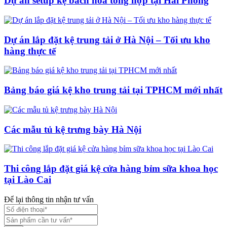
Dự án setup kệ bách hoá tổng hợp tại Hải Phòng
Dự án lắp đặt kệ trung tải ở Hà Nội – Tối ưu kho
hàng thực tế
Bảng báo giá kệ kho trung tải tại TPHCM mới nhất
Các mẫu tủ kệ trưng bày Hà Nội
Thi công lắp đặt giá kệ cửa hàng bỉm sữa khoa học
tại Lào Cai
Để lại thông tin nhận tư vấn