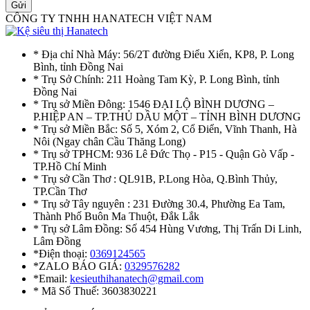
Gửi
CÔNG TY TNHH HANATECH VIỆT NAM
* Địa chỉ Nhà Máy: 56/2T đường Điểu Xiển, KP8, P. Long
Bình, tỉnh Đồng Nai
* Trụ Sở Chính: 211 Hoàng Tam Kỳ, P. Long Bình, tỉnh
Đồng Nai
* Trụ sở Miền Đông: 1546 ĐẠI LỘ BÌNH DƯƠNG –
P.HIỆP AN – TP.THỦ DẦU MỘT – TỈNH BÌNH DƯƠNG
* Trụ sở Miền Bắc: Số 5, Xóm 2, Cổ Điển, Vĩnh Thanh, Hà
Nôi (Ngay chân Cầu Thăng Long)
* Trụ sở TPHCM: 936 Lê Đức Thọ - P15 - Quận Gò Vấp -
TP.Hồ Chí Minh
* Trụ sở Cần Thơ : QL91B, P.Long Hòa, Q.Bình Thủy,
TP.Cần Thơ
* Trụ sở Tây nguyên : 231 Đường 30.4, Phường Ea Tam,
Thành Phố Buôn Ma Thuột, Đắk Lắk
* Trụ sở Lâm Đồng: Số 454 Hùng Vương, Thị Trấn Di Linh,
Lâm Đồng
*Điện thoại:
0369124565
*ZALO BÁO GIÁ:
0329576282
*Email:
kesieuthihanatech@gmail.com
* Mã Số Thuế: 3603830221