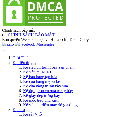
Chính sách bảo mật
CHÍNH SÁCH BẢO MẬT
Bản quyền Website thuộc về Hanatech - Do'nt Copy
Giới Thiệu
Kệ siêu thị
Kệ siêu thị trưng bày sản phẩm
Kệ siêu thị MINI
Kệ bán hàng tạp hóa
Kệ cửa hàng mẹ và bé
Kệ cửa hàng trưng bày sữa
Kệ đựng rau củ quả trưng bày
Kệ giày dép trưng bày
Kệ móc treo phụ kiện
Kệ siêu thị điện máy đồ gia dụng
Kệ kho
Kệ sắt V lỗ