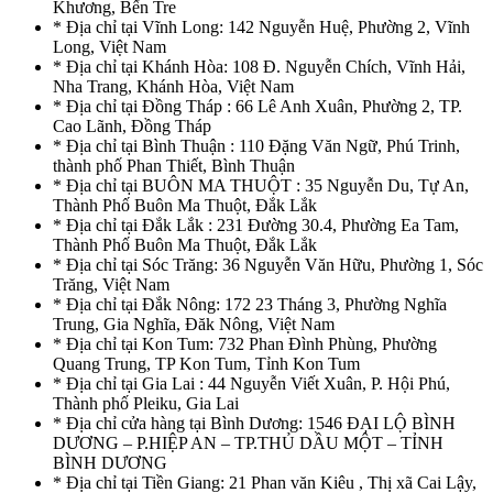
Khương, Bến Tre
* Địa chỉ tại Vĩnh Long: 142 Nguyễn Huệ, Phường 2, Vĩnh
Long, Việt Nam
* Địa chỉ tại Khánh Hòa: 108 Đ. Nguyễn Chích, Vĩnh Hải,
Nha Trang, Khánh Hòa, Việt Nam
* Địa chỉ tại Đồng Tháp : 66 Lê Anh Xuân, Phường 2, TP.
Cao Lãnh, Đồng Tháp
* Địa chỉ tại Bình Thuận : 110 Đặng Văn Ngữ, Phú Trinh,
thành phố Phan Thiết, Bình Thuận
* Địa chỉ tại BUÔN MA THUỘT : 35 Nguyễn Du, Tự An,
Thành Phố Buôn Ma Thuột, Đắk Lắk
* Địa chỉ tại Đắk Lắk : 231 Đường 30.4, Phường Ea Tam,
Thành Phố Buôn Ma Thuột, Đắk Lắk
* Địa chỉ tại Sóc Trăng: 36 Nguyễn Văn Hữu, Phường 1, Sóc
Trăng, Việt Nam
* Địa chỉ tại Đắk Nông: 172 23 Tháng 3, Phường Nghĩa
Trung, Gia Nghĩa, Đăk Nông, Việt Nam
* Địa chỉ tại Kon Tum: 732 Phan Đình Phùng, Phường
Quang Trung, TP Kon Tum, Tỉnh Kon Tum
* Địa chỉ tại Gia Lai : 44 Nguyễn Viết Xuân, P. Hội Phú,
Thành phố Pleiku, Gia Lai
* Địa chỉ cửa hàng tại Bình Dương: 1546 ĐẠI LỘ BÌNH
DƯƠNG – P.HIỆP AN – TP.THỦ DẦU MỘT – TỈNH
BÌNH DƯƠNG
* Địa chỉ tại Tiền Giang: 21 Phan văn Kiêu , Thị xã Cai Lậy,