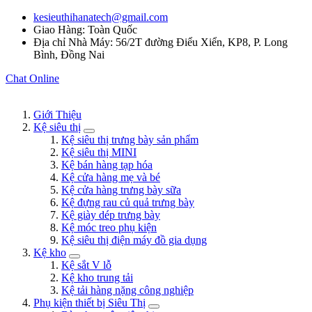
kesieuthihanatech@gmail.com
Giao Hàng: Toàn Quốc
Địa chỉ Nhà Máy: 56/2T đường Điểu Xiển, KP8, P. Long
Bình, Đồng Nai
Chat Online
Giới Thiệu
Kệ siêu thị
Kệ siêu thị trưng bày sản phẩm
Kệ siêu thị MINI
Kệ bán hàng tạp hóa
Kệ cửa hàng mẹ và bé
Kệ cửa hàng trưng bày sữa
Kệ đựng rau củ quả trưng bày
Kệ giày dép trưng bày
Kệ móc treo phụ kiện
Kệ siêu thị điện máy đồ gia dụng
Kệ kho
Kệ sắt V lỗ
Kệ kho trung tải
Kệ tải hàng nặng công nghiệp
Phụ kiện thiết bị Siêu Thị