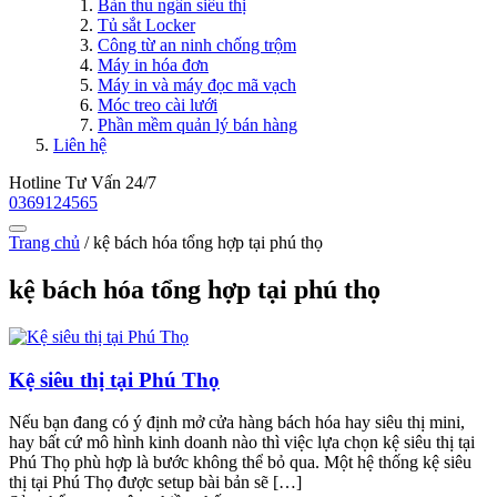
Bàn thu ngân siêu thị
Tủ sắt Locker
Công từ an ninh chống trộm
Máy in hóa đơn
Máy in và máy đọc mã vạch
Móc treo cài lưới
Phần mềm quản lý bán hàng
Liên hệ
Hotline Tư Vấn 24/7
0369124565
Trang chủ
/
kệ bách hóa tổng hợp tại phú thọ
kệ bách hóa tổng hợp tại phú thọ
Kệ siêu thị tại Phú Thọ
Nếu bạn đang có ý định mở cửa hàng bách hóa hay siêu thị mini,
hay bất cứ mô hình kinh doanh nào thì việc lựa chọn kệ siêu thị tại
Phú Thọ phù hợp là bước không thể bỏ qua. Một hệ thống kệ siêu
thị tại Phú Thọ được setup bài bản sẽ […]