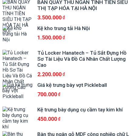
BÀN QUẦY THU NGÂN TÍNH TIỀN SIÊU
THỊ TẠP HÓA TẠI HÀ NỘI
3.500.000
Kệ kho trung tải Hà Nội
1.500.000
Tủ Locker Hanatech – Tủ Sắt Đựng Hồ
Sơ Tài Liệu Và Đồ Cá Nhân Chất Lượng
Cao
2.200.000
Giá kệ trưng bày vợt Pickleball
700.000
Kệ trưng bày dụng cụ cầm tay kim khí
450.000
Bàn thu ngân gỗ MDF công nghiệp chữ L