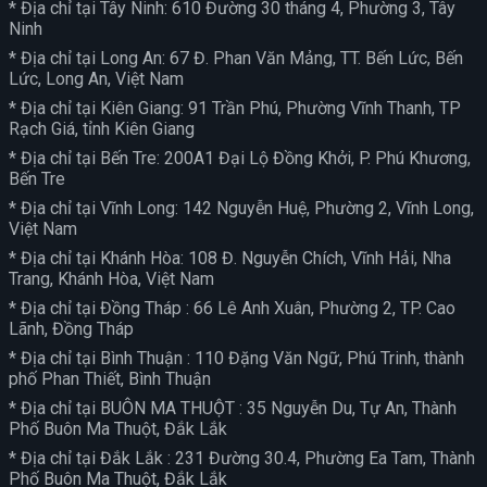
* Địa chỉ tại Tây Ninh: 610 Đường 30 tháng 4, Phường 3, Tây
Ninh
* Địa chỉ tại Long An: 67 Đ. Phan Văn Mảng, TT. Bến Lức, Bến
Lức, Long An, Việt Nam
* Địa chỉ tại Kiên Giang: 91 Trần Phú, Phường Vĩnh Thanh, TP
Rạch Giá, tỉnh Kiên Giang
* Địa chỉ tại Bến Tre: 200A1 Đại Lộ Đồng Khởi, P. Phú Khương,
Bến Tre
* Địa chỉ tại Vĩnh Long: 142 Nguyễn Huệ, Phường 2, Vĩnh Long,
Việt Nam
* Địa chỉ tại Khánh Hòa: 108 Đ. Nguyễn Chích, Vĩnh Hải, Nha
Trang, Khánh Hòa, Việt Nam
* Địa chỉ tại Đồng Tháp : 66 Lê Anh Xuân, Phường 2, TP. Cao
Lãnh, Đồng Tháp
* Địa chỉ tại Bình Thuận : 110 Đặng Văn Ngữ, Phú Trinh, thành
phố Phan Thiết, Bình Thuận
* Địa chỉ tại BUÔN MA THUỘT : 35 Nguyễn Du, Tự An, Thành
Phố Buôn Ma Thuột, Đắk Lắk
* Địa chỉ tại Đắk Lắk : 231 Đường 30.4, Phường Ea Tam, Thành
Phố Buôn Ma Thuột, Đắk Lắk