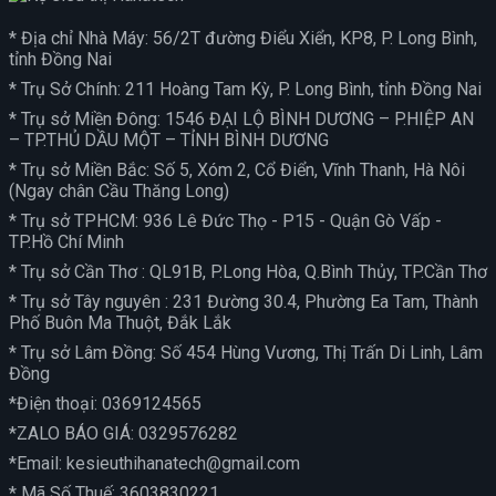
* Địa chỉ Nhà Máy: 56/2T đường Điểu Xiển, KP8, P. Long Bình,
tỉnh Đồng Nai
* Trụ Sở Chính: 211 Hoàng Tam Kỳ, P. Long Bình, tỉnh Đồng Nai
* Trụ sở Miền Đông: 1546 ĐẠI LỘ BÌNH DƯƠNG – P.HIỆP AN
– TP.THỦ DẦU MỘT – TỈNH BÌNH DƯƠNG
* Trụ sở Miền Bắc: Số 5, Xóm 2, Cổ Điển, Vĩnh Thanh, Hà Nôi
(Ngay chân Cầu Thăng Long)
* Trụ sở TPHCM: 936 Lê Đức Thọ - P15 - Quận Gò Vấp -
TP.Hồ Chí Minh
* Trụ sở Cần Thơ : QL91B, P.Long Hòa, Q.Bình Thủy, TP.Cần Thơ
* Trụ sở Tây nguyên : 231 Đường 30.4, Phường Ea Tam, Thành
Phố Buôn Ma Thuột, Đắk Lắk
* Trụ sở Lâm Đồng: Số 454 Hùng Vương, Thị Trấn Di Linh, Lâm
Đồng
*Điện thoại:
0369124565
*ZALO BÁO GIÁ:
0329576282
*Email:
kesieuthihanatech@gmail.com
* Mã Số Thuế: 3603830221