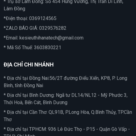
* Trụ sở Lâm Đồng: Số 454 Hùng Vương, Thị Trấn Di Linh,
Lâm Đồng
*Điện thoại:
0369124565
*ZALO BÁO GIÁ:
0329576282
*Email:
kesieuthihanatech@gmail.com
* Mã Số Thuế: 3603830221
ĐỊA CHỈ CHI NHÁNH
* Địa chỉ tại Đồng Nai:56/2T đường Điểu Xiển, KP8, P. Long
Bình, tỉnh Đồng Nai
* Địa chỉ tại Bình Dương: Ngã tư DL14/NL12 - Mỹ Phước 3,
Thới Hoà, Bến Cát, Bình Dương
* Địa chỉ tại Cần Thơ: QL91B, P.Long Hòa, Q.Bình Thủy, TP.Cần
Thơ
* Địa chỉ tại TPHCM: 936 Lê Đức Thọ - P15 - Quận Gò Vấp -