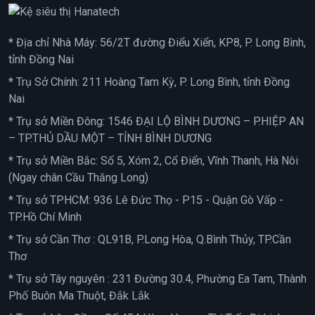
* Địa chỉ Nhà Máy: 56/2T đường Điểu Xiển, KP8, P. Long Bình,
tỉnh Đồng Nai
* Trụ Sở Chính: 211 Hoàng Tam Kỳ, P. Long Bình, tỉnh Đồng
Nai
* Trụ sở Miền Đông: 1546 ĐẠI LỘ BÌNH DƯƠNG – P.HIỆP AN
– TP.THỦ DẦU MỘT – TỈNH BÌNH DƯƠNG
* Trụ sở Miền Bắc: Số 5, Xóm 2, Cổ Điển, Vĩnh Thanh, Hà Nôi
(Ngay chân Cầu Thăng Long)
* Trụ sở TPHCM: 936 Lê Đức Thọ - P15 - Quận Gò Vấp -
TP.Hồ Chí Minh
* Trụ sở Cần Thơ : QL91B, P.Long Hòa, Q.Bình Thủy, TP.Cần
Thơ
* Trụ sở Tây nguyên : 231 Đường 30.4, Phường Ea Tam, Thành
Phố Buôn Ma Thuột, Đắk Lắk