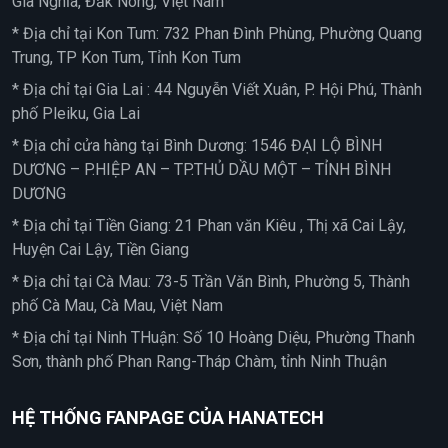
Gia Nghĩa, Đăk Nông, Việt Nam
* Địa chỉ tại Kon Tum: 732 Phan Đình Phùng, Phường Quang
Trung, TP Kon Tum, Tỉnh Kon Tum
* Địa chỉ tại Gia Lai : 44 Nguyễn Viết Xuân, P. Hội Phú, Thành
phố Pleiku, Gia Lai
* Địa chỉ cửa hàng tại Bình Dương: 1546 ĐẠI LỘ BÌNH
DƯƠNG – P.HIỆP AN – TP.THỦ DẦU MỘT – TỈNH BÌNH
DƯƠNG
* Địa chỉ tại Tiền Giang: 21 Phan văn Kiêu , Thị xã Cai Lậy,
Huyện Cai Lậy, Tiền Giang
* Địa chỉ tại Cà Mau: 73-5 Trần Văn Bình, Phường 5, Thành
phố Cà Mau, Cà Mau, Việt Nam
* Địa chỉ tại Ninh THuận: Số 10 Hoàng Diệu, Phường Thanh
Sơn, thành phố Phan Rang-Tháp Chàm, tỉnh Ninh Thuận
HỆ THỐNG FANPAGE CỦA HANATECH