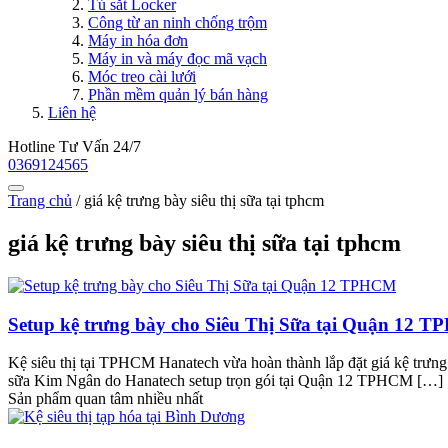
Tủ sắt Locker
Công từ an ninh chống trộm
Máy in hóa đơn
Máy in và máy đọc mã vạch
Móc treo cài lưới
Phần mềm quản lý bán hàng
Liên hệ
Hotline Tư Vấn 24/7
0369124565
Trang chủ
/
giá kệ trưng bày siêu thị sữa tại tphcm
giá kệ trưng bày siêu thị sữa tại tphcm
Setup kệ trưng bày cho Siêu Thị Sữa tại Quận 12 
Kệ siêu thị tại TPHCM Hanatech vừa hoàn thành lắp đặt giá kệ trưn
sữa Kim Ngân do Hanatech setup trọn gói tại Quận 12 TPHCM […]
Sản phẩm quan tâm nhiều nhất