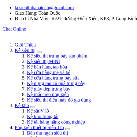
kesieuthihanatech@gmail.com
Giao Hàng: Toàn Quốc
Địa chỉ Nhà Máy: 56/2T đường Điểu Xiển, KP8, P. Long Bìn
Chat Online
Giới Thiệu
Kệ siêu thị
Kệ siêu thị trưng bày sản phẩm
Kệ siêu thị MINI
Kệ bán hàng tạp hóa
Kệ cửa hàng mẹ và bé
Kệ cửa hàng trưng bày sữa
Kệ đựng rau củ quả trưng bày
Kệ giày dép trưng bày
Kệ móc treo phụ kiện
Kệ siêu thị điện máy đồ gia dụng
Kệ kho
Kệ sắt V lỗ
Kệ kho trung tải
Kệ tải hàng nặng công nghiệp
Phụ kiện thiết bị Siêu Thị
Bàn thu ngân siêu thị