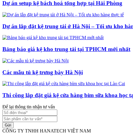
Dự án setup kệ bách hoá tổng hợp tại Hải Phòng
Dự án lắp đặt kệ trung tải ở Hà Nội – Tối ưu kho hàn
Bảng báo giá kệ kho trung tải tại TPHCM mới nhất
Các mẫu tủ kệ trưng bày Hà Nội
Thi công lắp đặt giá kệ cửa hàng bỉm sữa khoa học t
Để lại thông tin nhận tư vấn
Gửi
CÔNG TY TNHH HANATECH VIỆT NAM