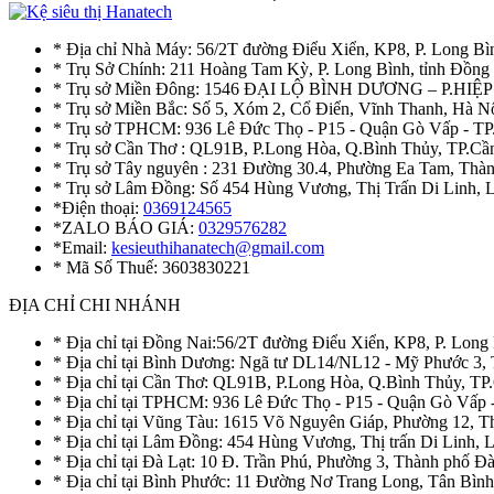
* Địa chỉ Nhà Máy: 56/2T đường Điểu Xiển, KP8, P. Long Bì
* Trụ Sở Chính: 211 Hoàng Tam Kỳ, P. Long Bình, tỉnh Đồng
* Trụ sở Miền Đông: 1546 ĐẠI LỘ BÌNH DƯƠNG – P.H
* Trụ sở Miền Bắc: Số 5, Xóm 2, Cổ Điển, Vĩnh Thanh, Hà 
* Trụ sở TPHCM: 936 Lê Đức Thọ - P15 - Quận Gò Vấp - TP
* Trụ sở Cần Thơ : QL91B, P.Long Hòa, Q.Bình Thủy, TP.Cầ
* Trụ sở Tây nguyên : 231 Đường 30.4, Phường Ea Tam, Th
* Trụ sở Lâm Đồng: Số 454 Hùng Vương, Thị Trấn Di Linh,
*Điện thoại:
0369124565
*ZALO BÁO GIÁ:
0329576282
*Email:
kesieuthihanatech@gmail.com
* Mã Số Thuế: 3603830221
ĐỊA CHỈ CHI NHÁNH
* Địa chỉ tại Đồng Nai:56/2T đường Điểu Xiển, KP8, P. Long
* Địa chỉ tại Bình Dương: Ngã tư DL14/NL12 - Mỹ Phước 3,
* Địa chỉ tại Cần Thơ: QL91B, P.Long Hòa, Q.Bình Thủy, TP
* Địa chỉ tại TPHCM: 936 Lê Đức Thọ - P15 - Quận Gò Vấp 
* Địa chỉ tại Vũng Tàu: 1615 Võ Nguyên Giáp, Phường 12, 
* Địa chỉ tại Lâm Đồng: 454 Hùng Vương, Thị trấn Di Linh,
* Địa chỉ tại Đà Lạt: 10 Đ. Trần Phú, Phường 3, Thành phố 
* Địa chỉ tại Bình Phước: 11 Đường Nơ Trang Long, Tân Bìn