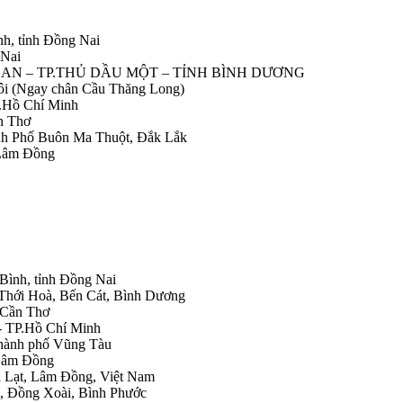
nh, tỉnh Đồng Nai
 Nai
IỆP AN – TP.THỦ DẦU MỘT – TỈNH BÌNH DƯƠNG
Nôi (Ngay chân Cầu Thăng Long)
.Hồ Chí Minh
n Thơ
ành Phố Buôn Ma Thuột, Đắk Lắk
 Lâm Đồng
 Bình, tỉnh Đồng Nai
 Thới Hoà, Bến Cát, Bình Dương
.Cần Thơ
- TP.Hồ Chí Minh
Thành phố Vũng Tàu
 Lâm Đồng
Đà Lạt, Lâm Đồng, Việt Nam
h, Đồng Xoài, Bình Phước