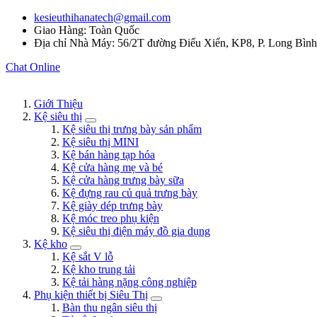
kesieuthihanatech@gmail.com
Giao Hàng: Toàn Quốc
Địa chỉ Nhà Máy: 56/2T đường Điểu Xiển, KP8, P. Long Bìn
Chat Online
Giới Thiệu
Kệ siêu thị
Kệ siêu thị trưng bày sản phẩm
Kệ siêu thị MINI
Kệ bán hàng tạp hóa
Kệ cửa hàng mẹ và bé
Kệ cửa hàng trưng bày sữa
Kệ đựng rau củ quả trưng bày
Kệ giày dép trưng bày
Kệ móc treo phụ kiện
Kệ siêu thị điện máy đồ gia dụng
Kệ kho
Kệ sắt V lỗ
Kệ kho trung tải
Kệ tải hàng nặng công nghiệp
Phụ kiện thiết bị Siêu Thị
Bàn thu ngân siêu thị