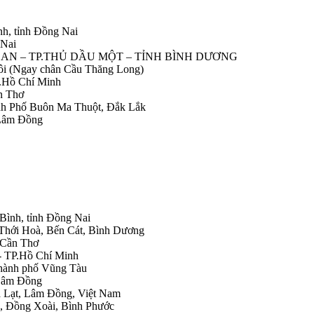
nh, tỉnh Đồng Nai
 Nai
IỆP AN – TP.THỦ DẦU MỘT – TỈNH BÌNH DƯƠNG
Nôi (Ngay chân Cầu Thăng Long)
.Hồ Chí Minh
n Thơ
ành Phố Buôn Ma Thuột, Đắk Lắk
 Lâm Đồng
 Bình, tỉnh Đồng Nai
 Thới Hoà, Bến Cát, Bình Dương
.Cần Thơ
- TP.Hồ Chí Minh
Thành phố Vũng Tàu
 Lâm Đồng
Đà Lạt, Lâm Đồng, Việt Nam
h, Đồng Xoài, Bình Phước