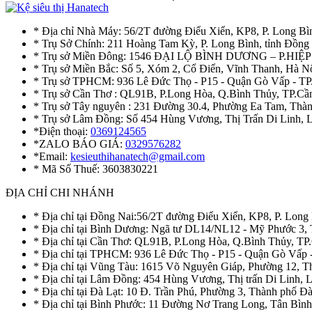
* Địa chỉ Nhà Máy: 56/2T đường Điểu Xiển, KP8, P. Long Bì
* Trụ Sở Chính: 211 Hoàng Tam Kỳ, P. Long Bình, tỉnh Đồng
* Trụ sở Miền Đông: 1546 ĐẠI LỘ BÌNH DƯƠNG – P.H
* Trụ sở Miền Bắc: Số 5, Xóm 2, Cổ Điển, Vĩnh Thanh, Hà 
* Trụ sở TPHCM: 936 Lê Đức Thọ - P15 - Quận Gò Vấp - TP
* Trụ sở Cần Thơ : QL91B, P.Long Hòa, Q.Bình Thủy, TP.Cầ
* Trụ sở Tây nguyên : 231 Đường 30.4, Phường Ea Tam, Th
* Trụ sở Lâm Đồng: Số 454 Hùng Vương, Thị Trấn Di Linh,
*Điện thoại:
0369124565
*ZALO BÁO GIÁ:
0329576282
*Email:
kesieuthihanatech@gmail.com
* Mã Số Thuế: 3603830221
ĐỊA CHỈ CHI NHÁNH
* Địa chỉ tại Đồng Nai:56/2T đường Điểu Xiển, KP8, P. Long
* Địa chỉ tại Bình Dương: Ngã tư DL14/NL12 - Mỹ Phước 3,
* Địa chỉ tại Cần Thơ: QL91B, P.Long Hòa, Q.Bình Thủy, TP
* Địa chỉ tại TPHCM: 936 Lê Đức Thọ - P15 - Quận Gò Vấp 
* Địa chỉ tại Vũng Tàu: 1615 Võ Nguyên Giáp, Phường 12, 
* Địa chỉ tại Lâm Đồng: 454 Hùng Vương, Thị trấn Di Linh,
* Địa chỉ tại Đà Lạt: 10 Đ. Trần Phú, Phường 3, Thành phố 
* Địa chỉ tại Bình Phước: 11 Đường Nơ Trang Long, Tân Bìn