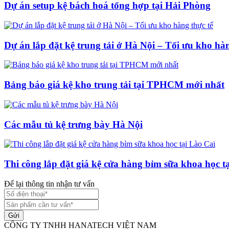
Dự án setup kệ bách hoá tổng hợp tại Hải Phòng
Dự án lắp đặt kệ trung tải ở Hà Nội – Tối ưu kho hàn
Bảng báo giá kệ kho trung tải tại TPHCM mới nhất
Các mẫu tủ kệ trưng bày Hà Nội
Thi công lắp đặt giá kệ cửa hàng bỉm sữa khoa học t
Để lại thông tin nhận tư vấn
Gửi
CÔNG TY TNHH HANATECH VIỆT NAM