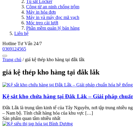
Tủ sắt Locker
Công từ an ninh chống trộm
Máy in hóa đơn
Máy in và máy đọc mã vạch
Móc treo cài lưới
Phần mềm quản lý bán hàng
Liên hệ
Hotline Tư Vấn 24/7
0369124565
Trang chủ
/
giá kệ thép kho hàng tại đắk lắk
giá kệ thép kho hàng tại đắk lắk
Kệ sắt kho chứa hàng tại Đắk Lắk – Giải pháp chuẩn
Đắk Lắk là trung tâm kinh tế của Tây Nguyên, nơi tập trung nhiều ngà
– Nam bộ. Tính chất hàng hóa của khu vực […]
Sản phẩm quan tâm nhiều nhất