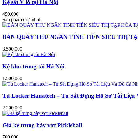
Kệ sắt V lỗ tại Hà Nội
450.000
Sản phẩm mới nhất
BÀN QUẦY THU NGÂN TÍNH TIỀN SIÊU THỊ TẠ
3.500.000
Kệ kho trung tải Hà Nội
1.500.000
Tủ Locker Hanatech – Tủ Sắt Đựng Hồ Sơ Tài Liệ
2.200.000
Giá kệ trưng bày vợt Pickleball
700.000