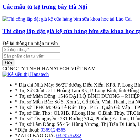
Các mẫu tủ kệ trưng bày Hà Nội
Thi công lắp đặt giá kệ cửa hàng bỉm sữa khoa học t
Để lại thông tin nhận tư vấn
Gửi
CÔNG TY TNHH HANATECH VIỆT NAM
* Địa chỉ Nhà Máy: 56/2T đường Điểu Xiển, KP8, P. Long Bì
* Trụ Sở Chính: 211 Hoàng Tam Kỳ, P. Long Bình, tỉnh Đồng
* Trụ sở Miền Đông: 1546 ĐẠI LỘ BÌNH DƯƠNG – P.H
* Trụ sở Miền Bắc: Số 5, Xóm 2, Cổ Điển, Vĩnh Thanh, Hà 
* Trụ sở TPHCM: 936 Lê Đức Thọ - P15 - Quận Gò Vấp - TP
* Trụ sở Cần Thơ : QL91B, P.Long Hòa, Q.Bình Thủy, TP.Cầ
* Trụ sở Tây nguyên : 231 Đường 30.4, Phường Ea Tam, Th
* Trụ sở Lâm Đồng: Số 454 Hùng Vương, Thị Trấn Di Linh,
*Điện thoại:
0369124565
*ZALO BÁO GIÁ:
0329576282