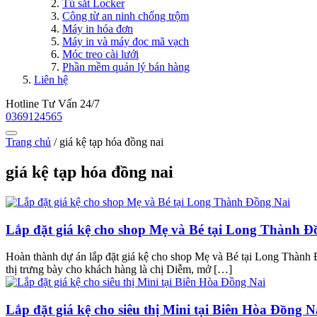
Tủ sắt Locker
Công từ an ninh chống trộm
Máy in hóa đơn
Máy in và máy đọc mã vạch
Móc treo cài lưới
Phần mềm quản lý bán hàng
Liên hệ
Hotline Tư Vấn 24/7
0369124565
Trang chủ
/
giá kệ tạp hóa đồng nai
giá kệ tạp hóa đồng nai
Lắp đặt giá kệ cho shop Mẹ và Bé tại Long Thành Đ
Hoàn thành dự án lắp đặt giá kệ cho shop Mẹ và Bé tại Long Thành Đ
thị trưng bày cho khách hàng là chị Diễm, mở […]
Lắp đặt giá kệ cho siêu thị Mini tại Biên Hòa Đồng N