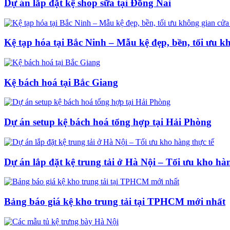
Dự án lắp đặt kệ shop sữa tại Đồng Nai
Kệ tạp hóa tại Bắc Ninh – Mẫu kệ đẹp, bền, tối ưu k
Kệ bách hoá tại Bắc Giang
Dự án setup kệ bách hoá tổng hợp tại Hải Phòng
Dự án lắp đặt kệ trung tải ở Hà Nội – Tối ưu kho hàn
Bảng báo giá kệ kho trung tải tại TPHCM mới nhất