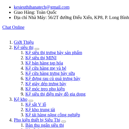
kesieuthihanatech@gmail.com
Giao Hàng: Toàn Quốc
Địa chỉ Nhà Máy: 56/2T đường Điểu Xiển, KP8, P. Long Bìn
Chat Online
Giới Thiệu
Kệ siêu thị
Kệ siêu thị trưng bày sản phẩm
Kệ siêu thị MINI
Kệ bán hàng tạp hóa
Kệ cửa hàng mẹ và bé
Kệ cửa hàng trưng bày sữa
Kệ đựng rau củ quả trưng bày
Kệ giày dép trưng bày
Kệ móc treo phụ kiện
Kệ siêu thị điện máy đồ gia dụng
Kệ kho
Kệ sắt V lỗ
Kệ kho trung tải
Kệ tải hàng nặng công nghiệp
Phụ kiện thiết bị Siêu Thị
Bàn thu ngân siêu thị