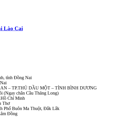
ại Lào Cai
nh, tỉnh Đồng Nai
 Nai
IỆP AN – TP.THỦ DẦU MỘT – TỈNH BÌNH DƯƠNG
Nôi (Ngay chân Cầu Thăng Long)
.Hồ Chí Minh
n Thơ
ành Phố Buôn Ma Thuột, Đắk Lắk
 Lâm Đồng