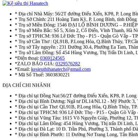
* Địa chỉ Nhà Máy: 56/2T đường Điểu Xiển, KP8, P. Long Bì
* Trụ Sở Chính: 211 Hoàng Tam Kỳ, P. Long Bình, tỉnh Đồng
* Trụ sở Miền Đông: 1546 ĐẠI LỘ BÌNH DƯƠNG – P.H
* Trụ sở Miền Bắc: Số 5, Xóm 2, Cổ Điển, Vĩnh Thanh, Hà 
* Trụ sở TPHCM: 936 Lê Đức Thọ - P15 - Quận Gò Vấp - TP
* Trụ sở Cần Thơ : QL91B, P.Long Hòa, Q.Bình Thủy, TP.Cầ
* Trụ sở Tây nguyên : 231 Đường 30.4, Phường Ea Tam, Th
* Trụ sở Lâm Đồng: Số 454 Hùng Vương, Thị Trấn Di Linh,
*Điện thoại:
0369124565
*ZALO BÁO GIÁ:
0329576282
*Email:
kesieuthihanatech@gmail.com
* Mã Số Thuế: 3603830221
ĐỊA CHỈ CHI NHÁNH
* Địa chỉ tại Đồng Nai:56/2T đường Điểu Xiển, KP8, P. Long
* Địa chỉ tại Bình Dương: Ngã tư DL14/NL12 - Mỹ Phước 3,
* Địa chỉ tại Cần Thơ: QL91B, P.Long Hòa, Q.Bình Thủy, TP
* Địa chỉ tại TPHCM: 936 Lê Đức Thọ - P15 - Quận Gò Vấp 
* Địa chỉ tại Vũng Tàu: 1615 Võ Nguyên Giáp, Phường 12, 
* Địa chỉ tại Lâm Đồng: 454 Hùng Vương, Thị trấn Di Linh,
* Địa chỉ tại Đà Lạt: 10 Đ. Trần Phú, Phường 3, Thành phố 
* Địa chỉ tại Bình Phước: 11 Đường Nơ Trang Long, Tân Bìn