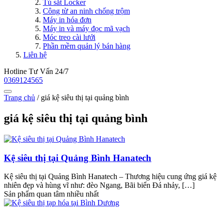
Tủ sắt Locker
Công từ an ninh chống trộm
Máy in hóa đơn
Máy in và máy đọc mã vạch
Móc treo cài lưới
Phần mềm quản lý bán hàng
Liên hệ
Hotline Tư Vấn 24/7
0369124565
Trang chủ
/
giá kệ siêu thị tại quảng bình
giá kệ siêu thị tại quảng bình
Kệ siêu thị tại Quảng Bình Hanatech
Kệ siêu thị tại Quảng Bình Hanatech – Thương hiệu cung ứng giá kệ 
nhiên đẹp và hùng vĩ như: đèo Ngang, Bãi biển Đá nhảy, […]
Sản phẩm quan tâm nhiều nhất