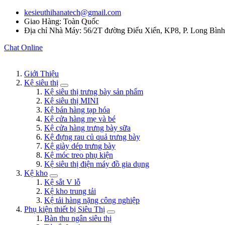
kesieuthihanatech@gmail.com
Giao Hàng: Toàn Quốc
Địa chỉ Nhà Máy: 56/2T đường Điểu Xiển, KP8, P. Long Bìn
Chat Online
Giới Thiệu
Kệ siêu thị
Kệ siêu thị trưng bày sản phẩm
Kệ siêu thị MINI
Kệ bán hàng tạp hóa
Kệ cửa hàng mẹ và bé
Kệ cửa hàng trưng bày sữa
Kệ đựng rau củ quả trưng bày
Kệ giày dép trưng bày
Kệ móc treo phụ kiện
Kệ siêu thị điện máy đồ gia dụng
Kệ kho
Kệ sắt V lỗ
Kệ kho trung tải
Kệ tải hàng nặng công nghiệp
Phụ kiện thiết bị Siêu Thị
Bàn thu ngân siêu thị