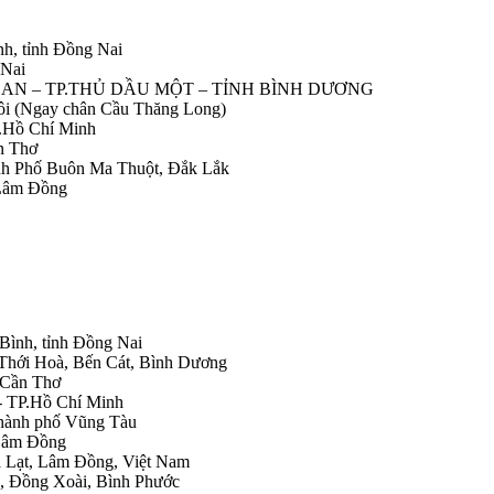
nh, tỉnh Đồng Nai
 Nai
IỆP AN – TP.THỦ DẦU MỘT – TỈNH BÌNH DƯƠNG
Nôi (Ngay chân Cầu Thăng Long)
.Hồ Chí Minh
n Thơ
ành Phố Buôn Ma Thuột, Đắk Lắk
 Lâm Đồng
 Bình, tỉnh Đồng Nai
 Thới Hoà, Bến Cát, Bình Dương
.Cần Thơ
- TP.Hồ Chí Minh
Thành phố Vũng Tàu
 Lâm Đồng
Đà Lạt, Lâm Đồng, Việt Nam
h, Đồng Xoài, Bình Phước