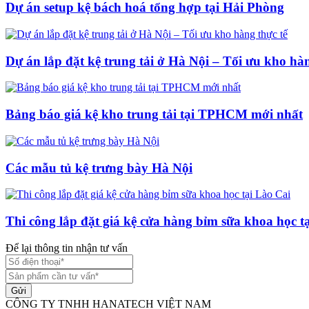
Dự án setup kệ bách hoá tổng hợp tại Hải Phòng
Dự án lắp đặt kệ trung tải ở Hà Nội – Tối ưu kho hàn
Bảng báo giá kệ kho trung tải tại TPHCM mới nhất
Các mẫu tủ kệ trưng bày Hà Nội
Thi công lắp đặt giá kệ cửa hàng bỉm sữa khoa học t
Để lại thông tin nhận tư vấn
Gửi
CÔNG TY TNHH HANATECH VIỆT NAM