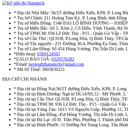
* Địa chỉ Nhà Máy: 56/2T đường Điểu Xiển, KP8, P. Long Bì
* Trụ Sở Chính: 211 Hoàng Tam Kỳ, P. Long Bình, tỉnh Đồng
* Trụ sở Miền Đông: 1546 ĐẠI LỘ BÌNH DƯƠNG – P.H
* Trụ sở Miền Bắc: Số 5, Xóm 2, Cổ Điển, Vĩnh Thanh, Hà 
* Trụ sở TPHCM: 936 Lê Đức Thọ - P15 - Quận Gò Vấp - TP
* Trụ sở Cần Thơ : QL91B, P.Long Hòa, Q.Bình Thủy, TP.Cầ
* Trụ sở Tây nguyên : 231 Đường 30.4, Phường Ea Tam, Th
* Trụ sở Lâm Đồng: Số 454 Hùng Vương, Thị Trấn Di Linh,
*Điện thoại:
0369124565
*ZALO BÁO GIÁ:
0329576282
*Email:
kesieuthihanatech@gmail.com
* Mã Số Thuế: 3603830221
ĐỊA CHỈ CHI NHÁNH
* Địa chỉ tại Đồng Nai:56/2T đường Điểu Xiển, KP8, P. Long
* Địa chỉ tại Bình Dương: Ngã tư DL14/NL12 - Mỹ Phước 3,
* Địa chỉ tại Cần Thơ: QL91B, P.Long Hòa, Q.Bình Thủy, TP
* Địa chỉ tại TPHCM: 936 Lê Đức Thọ - P15 - Quận Gò Vấp 
* Địa chỉ tại Vũng Tàu: 1615 Võ Nguyên Giáp, Phường 12, 
* Địa chỉ tại Lâm Đồng: 454 Hùng Vương, Thị trấn Di Linh,
* Địa chỉ tại Đà Lạt: 10 Đ. Trần Phú, Phường 3, Thành phố 
* Địa chỉ tại Bình Phước: 11 Đường Nơ Trang Long, Tân Bìn