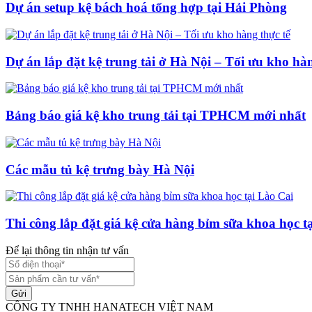
Dự án setup kệ bách hoá tổng hợp tại Hải Phòng
Dự án lắp đặt kệ trung tải ở Hà Nội – Tối ưu kho hàn
Bảng báo giá kệ kho trung tải tại TPHCM mới nhất
Các mẫu tủ kệ trưng bày Hà Nội
Thi công lắp đặt giá kệ cửa hàng bỉm sữa khoa học t
Để lại thông tin nhận tư vấn
Gửi
CÔNG TY TNHH HANATECH VIỆT NAM