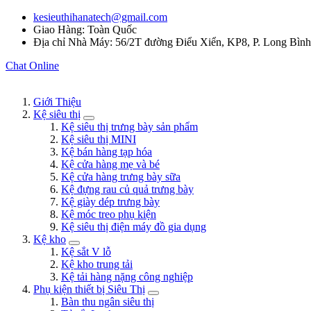
kesieuthihanatech@gmail.com
Giao Hàng: Toàn Quốc
Địa chỉ Nhà Máy: 56/2T đường Điểu Xiển, KP8, P. Long Bìn
Chat Online
Giới Thiệu
Kệ siêu thị
Kệ siêu thị trưng bày sản phẩm
Kệ siêu thị MINI
Kệ bán hàng tạp hóa
Kệ cửa hàng mẹ và bé
Kệ cửa hàng trưng bày sữa
Kệ đựng rau củ quả trưng bày
Kệ giày dép trưng bày
Kệ móc treo phụ kiện
Kệ siêu thị điện máy đồ gia dụng
Kệ kho
Kệ sắt V lỗ
Kệ kho trung tải
Kệ tải hàng nặng công nghiệp
Phụ kiện thiết bị Siêu Thị
Bàn thu ngân siêu thị