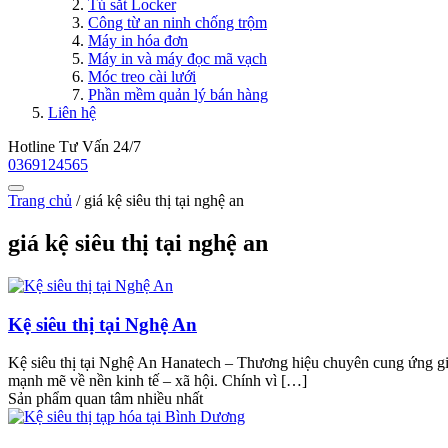
Tủ sắt Locker
Công từ an ninh chống trộm
Máy in hóa đơn
Máy in và máy đọc mã vạch
Móc treo cài lưới
Phần mềm quản lý bán hàng
Liên hệ
Hotline Tư Vấn 24/7
0369124565
Trang chủ
/
giá kệ siêu thị tại nghệ an
giá kệ siêu thị tại nghệ an
Kệ siêu thị tại Nghệ An
Kệ siêu thị tại Nghệ An Hanatech – Thương hiệu chuyên cung ứng giá 
mạnh mẽ về nền kinh tế – xã hội. Chính vì […]
Sản phẩm quan tâm nhiều nhất