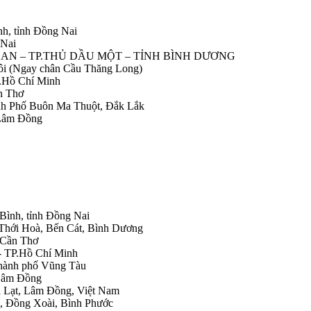
nh, tỉnh Đồng Nai
 Nai
IỆP AN – TP.THỦ DẦU MỘT – TỈNH BÌNH DƯƠNG
Nôi (Ngay chân Cầu Thăng Long)
.Hồ Chí Minh
n Thơ
ành Phố Buôn Ma Thuột, Đắk Lắk
 Lâm Đồng
 Bình, tỉnh Đồng Nai
 Thới Hoà, Bến Cát, Bình Dương
.Cần Thơ
- TP.Hồ Chí Minh
Thành phố Vũng Tàu
 Lâm Đồng
Đà Lạt, Lâm Đồng, Việt Nam
h, Đồng Xoài, Bình Phước