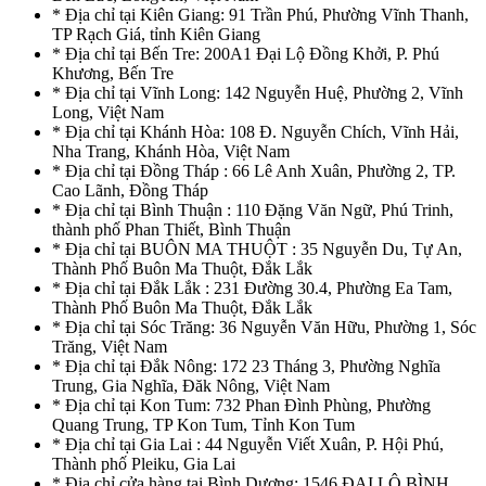
* Địa chỉ tại Kiên Giang: 91 Trần Phú, Phường Vĩnh Thanh,
TP Rạch Giá, tỉnh Kiên Giang
* Địa chỉ tại Bến Tre: 200A1 Đại Lộ Đồng Khởi, P. Phú
Khương, Bến Tre
* Địa chỉ tại Vĩnh Long: 142 Nguyễn Huệ, Phường 2, Vĩnh
Long, Việt Nam
* Địa chỉ tại Khánh Hòa: 108 Đ. Nguyễn Chích, Vĩnh Hải,
Nha Trang, Khánh Hòa, Việt Nam
* Địa chỉ tại Đồng Tháp : 66 Lê Anh Xuân, Phường 2, TP.
Cao Lãnh, Đồng Tháp
* Địa chỉ tại Bình Thuận : 110 Đặng Văn Ngữ, Phú Trinh,
thành phố Phan Thiết, Bình Thuận
* Địa chỉ tại BUÔN MA THUỘT : 35 Nguyễn Du, Tự An,
Thành Phố Buôn Ma Thuột, Đắk Lắk
* Địa chỉ tại Đắk Lắk : 231 Đường 30.4, Phường Ea Tam,
Thành Phố Buôn Ma Thuột, Đắk Lắk
* Địa chỉ tại Sóc Trăng: 36 Nguyễn Văn Hữu, Phường 1, Sóc
Trăng, Việt Nam
* Địa chỉ tại Đắk Nông: 172 23 Tháng 3, Phường Nghĩa
Trung, Gia Nghĩa, Đăk Nông, Việt Nam
* Địa chỉ tại Kon Tum: 732 Phan Đình Phùng, Phường
Quang Trung, TP Kon Tum, Tỉnh Kon Tum
* Địa chỉ tại Gia Lai : 44 Nguyễn Viết Xuân, P. Hội Phú,
Thành phố Pleiku, Gia Lai
* Địa chỉ cửa hàng tại Bình Dương: 1546 ĐẠI LỘ BÌNH