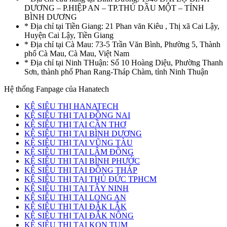
DƯƠNG – P.HIỆP AN – TP.THỦ DẦU MỘT – TỈNH
BÌNH DƯƠNG
* Địa chỉ tại Tiền Giang: 21 Phan văn Kiêu , Thị xã Cai Lậy,
Huyện Cai Lậy, Tiền Giang
* Địa chỉ tại Cà Mau: 73-5 Trần Văn Bình, Phường 5, Thành
phố Cà Mau, Cà Mau, Việt Nam
* Địa chỉ tại Ninh THuận: Số 10 Hoàng Diệu, Phường Thanh
Sơn, thành phố Phan Rang-Tháp Chàm, tỉnh Ninh Thuận
Hệ thống Fanpage của Hanatech
KỆ SIÊU THỊ HANATECH
KỆ SIÊU THỊ TẠI ĐỒNG NAI
KỆ SIÊU THỊ TẠI CẦN THƠ
KỆ SIÊU THỊ TẠI BÌNH DƯƠNG
KỆ SIÊU THỊ TẠI VŨNG TÀU
KỆ SIÊU THỊ TẠI LÂM ĐỒNG
KỆ SIÊU THỊ TẠI BÌNH PHƯỚC
KỆ SIÊU THỊ TẠI ĐỒNG THÁP
KỆ SIÊU THỊ TẠI THỦ ĐỨC TPHCM
KỆ SIÊU THỊ TẠI TÂY NINH
KỆ SIÊU THỊ TẠI LONG AN
KỆ SIÊU THỊ TẠI ĐẮK LẮK
KỆ SIÊU THỊ TẠI ĐẮK NÔNG
KỆ SIÊU THỊ TẠI KON TUM