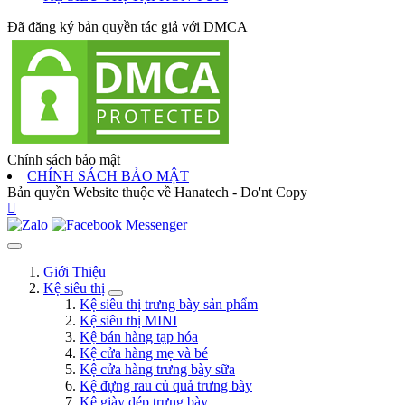
Đã đăng ký bản quyền tác giả với DMCA
Chính sách bảo mật
CHÍNH SÁCH BẢO MẬT
Bản quyền Website thuộc về Hanatech - Do'nt Copy
Giới Thiệu
Kệ siêu thị
Kệ siêu thị trưng bày sản phẩm
Kệ siêu thị MINI
Kệ bán hàng tạp hóa
Kệ cửa hàng mẹ và bé
Kệ cửa hàng trưng bày sữa
Kệ đựng rau củ quả trưng bày
Kệ giày dép trưng bày