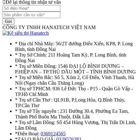
Để lại thông tin nhận tư vấn
Gửi
CÔNG TY TNHH HANATECH VIỆT NAM
* Địa chỉ Nhà Máy: 56/2T đường Điểu Xiển, KP8, P. Long
Bình, tỉnh Đồng Nai
* Trụ Sở Chính: 211 Hoàng Tam Kỳ, P. Long Bình, tỉnh
Đồng Nai
* Trụ sở Miền Đông: 1546 ĐẠI LỘ BÌNH DƯƠNG –
P.HIỆP AN – TP.THỦ DẦU MỘT – TỈNH BÌNH DƯƠNG
* Trụ sở Miền Bắc: Số 5, Xóm 2, Cổ Điển, Vĩnh Thanh, Hà
Nôi (Ngay chân Cầu Thăng Long)
* Trụ sở TPHCM: 936 Lê Đức Thọ - P15 - Quận Gò Vấp -
TP.Hồ Chí Minh
* Trụ sở Cần Thơ : QL91B, P.Long Hòa, Q.Bình Thủy,
TP.Cần Thơ
* Trụ sở Tây nguyên : 231 Đường 30.4, Phường Ea Tam,
Thành Phố Buôn Ma Thuột, Đắk Lắk
* Trụ sở Lâm Đồng: Số 454 Hùng Vương, Thị Trấn Di Linh,
Lâm Đồng
*Điện thoại:
0369124565
*ZALO BÁO GIÁ:
0329576282