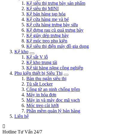
Kệ siêu thị trưng bày sản phẩm
Kệ siêu thị MINI
Kệ bán hàng tạp hóa
Kệ cửa hàng mẹ và bé
Kệ cửa hàng trưng bày sữa
Kệ đựng rau củ quả trưng bày
Kệ giày dép trưng bày
Kệ móc treo phụ kiện
Kệ siêu thị điện máy đồ gia dụng
Kệ kho
Kệ sắt V lỗ
Kệ kho trung tải
Kệ tải hàng nặng công nghiệp
Phụ kiện thiết bị Siêu Thị
Bàn thu ngân siêu thị
Tủ sắt Locker
Công từ an ninh chống trộm
Máy in hóa đơn
Máy in và máy đọc mã vạch
Móc treo cài lưới
Phần mềm quản lý bán hàng
Liên hệ
Hotline Tư Vấn 24/7