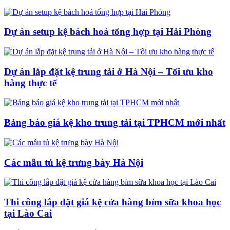
Dự án setup kệ bách hoá tổng hợp tại Hải Phòng
Dự án lắp đặt kệ trung tải ở Hà Nội – Tối ưu kho
hàng thực tế
Bảng báo giá kệ kho trung tải tại TPHCM mới nhất
Các mẫu tủ kệ trưng bày Hà Nội
Thi công lắp đặt giá kệ cửa hàng bỉm sữa khoa học
tại Lào Cai