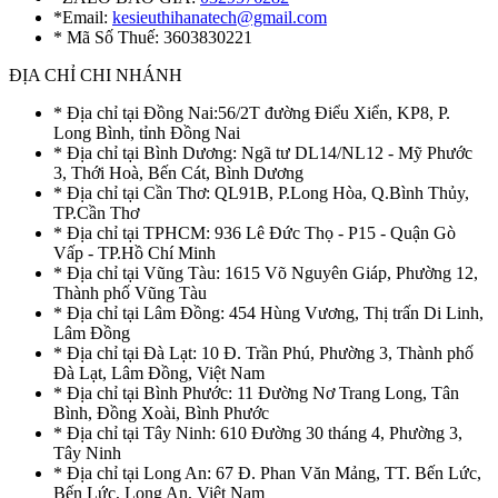
*Email:
kesieuthihanatech@gmail.com
* Mã Số Thuế: 3603830221
ĐỊA CHỈ CHI NHÁNH
* Địa chỉ tại Đồng Nai:56/2T đường Điểu Xiển, KP8, P.
Long Bình, tỉnh Đồng Nai
* Địa chỉ tại Bình Dương: Ngã tư DL14/NL12 - Mỹ Phước
3, Thới Hoà, Bến Cát, Bình Dương
* Địa chỉ tại Cần Thơ: QL91B, P.Long Hòa, Q.Bình Thủy,
TP.Cần Thơ
* Địa chỉ tại TPHCM: 936 Lê Đức Thọ - P15 - Quận Gò
Vấp - TP.Hồ Chí Minh
* Địa chỉ tại Vũng Tàu: 1615 Võ Nguyên Giáp, Phường 12,
Thành phố Vũng Tàu
* Địa chỉ tại Lâm Đồng: 454 Hùng Vương, Thị trấn Di Linh,
Lâm Đồng
* Địa chỉ tại Đà Lạt: 10 Đ. Trần Phú, Phường 3, Thành phố
Đà Lạt, Lâm Đồng, Việt Nam
* Địa chỉ tại Bình Phước: 11 Đường Nơ Trang Long, Tân
Bình, Đồng Xoài, Bình Phước
* Địa chỉ tại Tây Ninh: 610 Đường 30 tháng 4, Phường 3,
Tây Ninh
* Địa chỉ tại Long An: 67 Đ. Phan Văn Mảng, TT. Bến Lức,
Bến Lức, Long An, Việt Nam