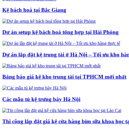
Kệ bách hoá tại Bắc Giang
Dự án setup kệ bách hoá tổng hợp tại Hải Phòng
Dự án lắp đặt kệ trung tải ở Hà Nội – Tối ưu kho hàn
Bảng báo giá kệ kho trung tải tại TPHCM mới nhất
Các mẫu tủ kệ trưng bày Hà Nội
Thi công lắp đặt giá kệ cửa hàng bỉm sữa khoa học t