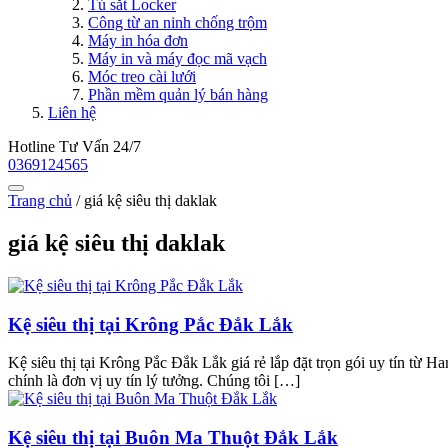
Tủ sắt Locker
Công từ an ninh chống trộm
Máy in hóa đơn
Máy in và máy đọc mã vạch
Móc treo cài lưới
Phần mềm quản lý bán hàng
Liên hệ
Hotline Tư Vấn 24/7
0369124565
Trang chủ
/
giá kệ siêu thị daklak
giá kệ siêu thị daklak
Kệ siêu thị tại Krông Pắc Đắk Lắk
Kệ siêu thị tại Krông Pắc Đắk Lắk giá rẻ lắp đặt trọn gói uy tín từ
chính là đơn vị uy tín lý tưởng. Chúng tôi […]
Kệ siêu thị tại Buôn Ma Thuột Đắk Lắk