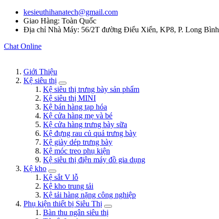
kesieuthihanatech@gmail.com
Giao Hàng: Toàn Quốc
Địa chỉ Nhà Máy: 56/2T đường Điểu Xiển, KP8, P. Long Bìn
Chat Online
Giới Thiệu
Kệ siêu thị
Kệ siêu thị trưng bày sản phẩm
Kệ siêu thị MINI
Kệ bán hàng tạp hóa
Kệ cửa hàng mẹ và bé
Kệ cửa hàng trưng bày sữa
Kệ đựng rau củ quả trưng bày
Kệ giày dép trưng bày
Kệ móc treo phụ kiện
Kệ siêu thị điện máy đồ gia dụng
Kệ kho
Kệ sắt V lỗ
Kệ kho trung tải
Kệ tải hàng nặng công nghiệp
Phụ kiện thiết bị Siêu Thị
Bàn thu ngân siêu thị