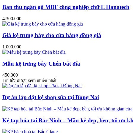
Bàn thu ngân gỗ MDF công nghiệp chữ L Hanatech
4.300.000
Giá kệ trưng bày cho cửa hàng đồng giá
1.000.000
Mẫu kệ trưng bày Chén bát đĩa
450.000
Tin tức được xem nhiều nhất
Dự án lắp đặt kệ shop sữa tại Đồng Nai
Kệ tạp hóa tại Bắc Ninh – Mẫu kệ đẹp, bền, tối ưu k