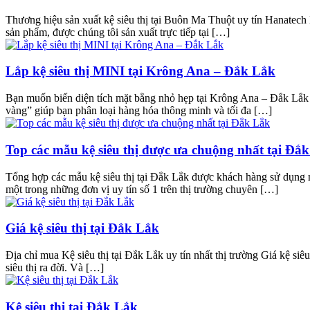
Thương hiệu sản xuất kệ siêu thị tại Buôn Ma Thuột uy tín Hanatech 
sản phẩm, được chúng tôi sản xuất trực tiếp tại […]
Lắp kệ siêu thị MINI tại Krông Ana – Đắk Lắk
Bạn muốn biến diện tích mặt bằng nhỏ hẹp tại Krông Ana – Đắk Lắk th
vàng” giúp bạn phân loại hàng hóa thông minh và tối đa […]
Top các mẫu kệ siêu thị được ưa chuộng nhất tại Đắ
Tổng hợp các mẫu kệ siêu thị tại Đắk Lắk được khách hàng sử dụng n
một trong những đơn vị uy tín số 1 trên thị trường chuyên […]
Giá kệ siêu thị tại Đắk Lắk
Địa chỉ mua Kệ siêu thị tại Đắk Lắk uy tín nhất thị trường Giá kệ s
siêu thị ra đời. Và […]
Kệ siêu thị tại Đắk Lắk