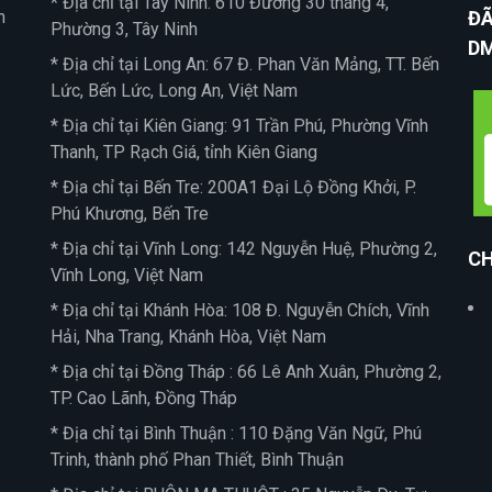
* Địa chỉ tại Tây Ninh: 610 Đường 30 tháng 4,
n
ĐÃ
Phường 3, Tây Ninh
D
* Địa chỉ tại Long An: 67 Đ. Phan Văn Mảng, TT. Bến
Lức, Bến Lức, Long An, Việt Nam
* Địa chỉ tại Kiên Giang: 91 Trần Phú, Phường Vĩnh
Thanh, TP Rạch Giá, tỉnh Kiên Giang
* Địa chỉ tại Bến Tre: 200A1 Đại Lộ Đồng Khởi, P.
Phú Khương, Bến Tre
* Địa chỉ tại Vĩnh Long: 142 Nguyễn Huệ, Phường 2,
CH
Vĩnh Long, Việt Nam
* Địa chỉ tại Khánh Hòa: 108 Đ. Nguyễn Chích, Vĩnh
Hải, Nha Trang, Khánh Hòa, Việt Nam
* Địa chỉ tại Đồng Tháp : 66 Lê Anh Xuân, Phường 2,
TP. Cao Lãnh, Đồng Tháp
* Địa chỉ tại Bình Thuận : 110 Đặng Văn Ngữ, Phú
Trinh, thành phố Phan Thiết, Bình Thuận