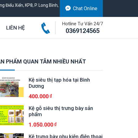
g Điểu Xiển, KP8, P. Long Bình,
Chat Online
Hotline Tư Vấn 24/7
LIÊN HỆ
0369124565
N PHẨM QUAN TÂM NHIỀU NHẤT
Kệ siêu thị tạp hóa tại Bình
Dương
400.000
Kệ gỗ siêu thị trưng bày sản
phẩm
1.050.000
Kệ trưng bày phụ kiện điện thoại