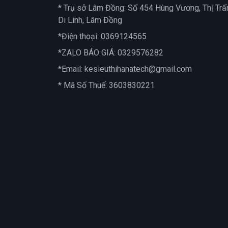
* Trụ sở Lâm Đồng: Số 454 Hùng Vương, Thị Trấ
Di Linh, Lâm Đồng
*Điện thoại:
0369124565
*ZALO BÁO GIÁ:
0329576282
*Email:
kesieuthihanatech@gmail.com
* Mã Số Thuế: 3603830221