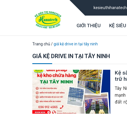
kesieuthihanatec
GIỚI THIỆU
KỆ SIÊU
Trang chủ
/
giá kệ drive in tại tây ninh
GIÁ KỆ DRIVE IN TẠI TÂY NINH
Kệ sắ
trữ 
Tây N
mạnh 
đất rộ
TP.HC
phân p