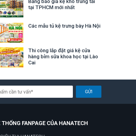
Bảng báo giá kệ kho trung tải
tại TPHCM mới nhất
Các mẫu tủ kệ trưng bày Hà Nội
Thi công lắp đặt giá kệ cửa
hàng bỉm sữa khoa học tại Lào
Cai
GỬI
 THỐNG FANPAGE CỦA HANATECH