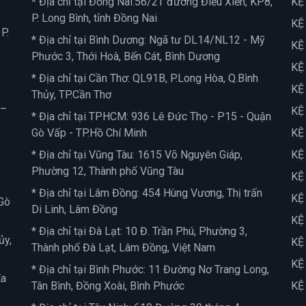
* Địa chỉ tại Đồng Nai:56/2T đường Điểu Xiển, KP8,
KỆ
P. Long Bình, tỉnh Đồng Nai
KỆ
P.
* Địa chỉ tại Bình Dương: Ngã tư DL14/NL12 - Mỹ
KỆ
Phước 3, Thới Hoà, Bến Cát, Bình Dương
KỆ
* Địa chỉ tại Cần Thơ: QL91B, P.Long Hòa, Q.Bình
KỆ
Thủy, TP.Cần Thơ
 –
KỆ
* Địa chỉ tại TPHCM: 936 Lê Đức Thọ - P15 - Quận
Gò Vấp - TP.Hồ Chí Minh
KỆ
* Địa chỉ tại Vũng Tàu: 1615 Võ Nguyên Giáp,
KỆ
Phường 12, Thành phố Vũng Tàu
KỆ
* Địa chỉ tại Lâm Đồng: 454 Hùng Vương, Thị trấn
KỆ
Gò
Di Linh, Lâm Đồng
KỆ
* Địa chỉ tại Đà Lạt: 10 Đ. Trần Phú, Phường 3,
ủy,
KỆ
Thành phố Đà Lạt, Lâm Đồng, Việt Nam
KỆ
* Địa chỉ tại Bình Phước: 11 Đường Nơ Trang Long,
Ea
Tân Bình, Đồng Xoài, Bình Phước
KỆ