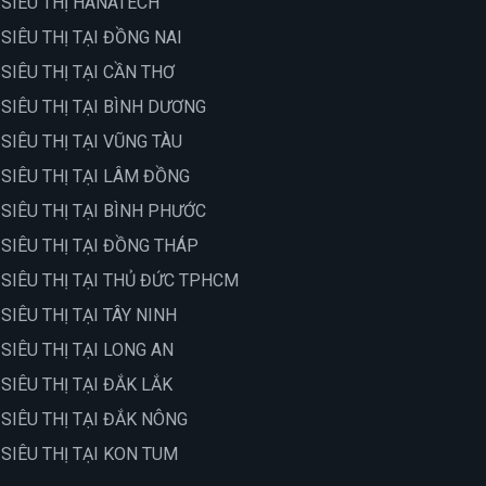
 SIÊU THỊ HANATECH
 SIÊU THỊ TẠI ĐỒNG NAI
 SIÊU THỊ TẠI CẦN THƠ
 SIÊU THỊ TẠI BÌNH DƯƠNG
 SIÊU THỊ TẠI VŨNG TÀU
 SIÊU THỊ TẠI LÂM ĐỒNG
 SIÊU THỊ TẠI BÌNH PHƯỚC
 SIÊU THỊ TẠI ĐỒNG THÁP
 SIÊU THỊ TẠI THỦ ĐỨC TPHCM
 SIÊU THỊ TẠI TÂY NINH
 SIÊU THỊ TẠI LONG AN
 SIÊU THỊ TẠI ĐẮK LẮK
 SIÊU THỊ TẠI ĐẮK NÔNG
 SIÊU THỊ TẠI KON TUM