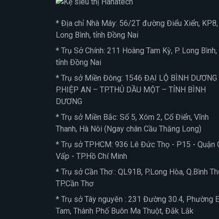
* Địa chỉ Nhà Máy: 56/2T đường Điểu Xiển, KP8, 
Long Bình, tỉnh Đồng Nai
* Trụ Sở Chính: 211 Hoàng Tam Kỳ, P. Long Bình,
tỉnh Đồng Nai
* Trụ sở Miền Đông: 1546 ĐẠI LỘ BÌNH DƯƠNG
P.HIỆP AN – TP.THỦ DẦU MỘT – TỈNH BÌNH
DƯƠNG
* Trụ sở Miền Bắc: Số 5, Xóm 2, Cổ Điển, Vĩnh
Thanh, Hà Nôi (Ngay chân Cầu Thăng Long)
* Trụ sở TPHCM: 936 Lê Đức Thọ - P15 - Quận 
Vấp - TP.Hồ Chí Minh
* Trụ sở Cần Thơ : QL91B, P.Long Hòa, Q.Bình Th
TP.Cần Thơ
* Trụ sở Tây nguyên : 231 Đường 30.4, Phường 
Tam, Thành Phố Buôn Ma Thuột, Đắk Lắk