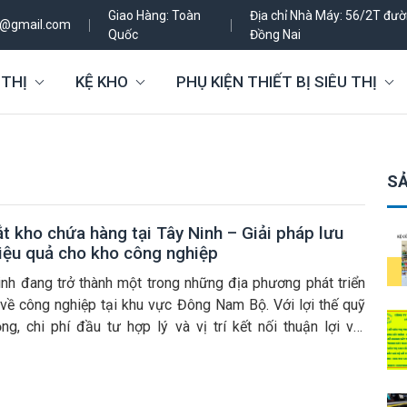
Giao Hàng: Toàn
Địa chỉ Nhà Máy: 56/2T đườn
h@gmail.com
Quốc
Đồng Nai
 THỊ
KỆ KHO
PHỤ KIỆN THIẾT BỊ SIÊU THỊ
SẢ
t kho chứa hàng tại Tây Ninh – Giải pháp lưu
hiệu quả cho kho công nghiệp
inh đang trở thành một trong những địa phương phát triển
về công nghiệp tại khu vực Đông Nam Bộ. Với lợi thế quỹ
ng, chi phí đầu tư hợp lý và vị trí kết nối thuận lợi với
M, Campuchia, nhiều doanh nghiệp sản xuất, gia công và
hối đã […]