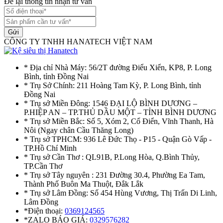
Để lại thông tin nhận tư vấn
Gửi
CÔNG TY TNHH HANATECH VIỆT NAM
* Địa chỉ Nhà Máy: 56/2T đường Điểu Xiển, KP8, P. Long
Bình, tỉnh Đồng Nai
* Trụ Sở Chính: 211 Hoàng Tam Kỳ, P. Long Bình, tỉnh
Đồng Nai
* Trụ sở Miền Đông: 1546 ĐẠI LỘ BÌNH DƯƠNG –
P.HIỆP AN – TP.THỦ DẦU MỘT – TỈNH BÌNH DƯƠNG
* Trụ sở Miền Bắc: Số 5, Xóm 2, Cổ Điển, Vĩnh Thanh, Hà
Nôi (Ngay chân Cầu Thăng Long)
* Trụ sở TPHCM: 936 Lê Đức Thọ - P15 - Quận Gò Vấp -
TP.Hồ Chí Minh
* Trụ sở Cần Thơ : QL91B, P.Long Hòa, Q.Bình Thủy,
TP.Cần Thơ
* Trụ sở Tây nguyên : 231 Đường 30.4, Phường Ea Tam,
Thành Phố Buôn Ma Thuột, Đắk Lắk
* Trụ sở Lâm Đồng: Số 454 Hùng Vương, Thị Trấn Di Linh,
Lâm Đồng
*Điện thoại:
0369124565
*ZALO BÁO GIÁ:
0329576282