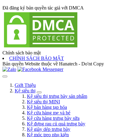
Đã đăng ký bản quyền tác giả với DMCA
Chính sách bảo mật
CHÍNH SÁCH BẢO MẬT
Bản quyền Website thuộc về Hanatech - Do'nt Copy
Giới Thiệu
Kệ siêu thị
Kệ siêu thị trưng bày sản phẩm
Kệ siêu thị MINI
Kệ bán hàng tạp hóa
Kệ cửa hàng mẹ và bé
Kệ cửa hàng trưng bày sữa
Kệ đựng rau củ quả trưng bày
Kệ giày dép trưng bày
Kệ móc treo phụ kiện