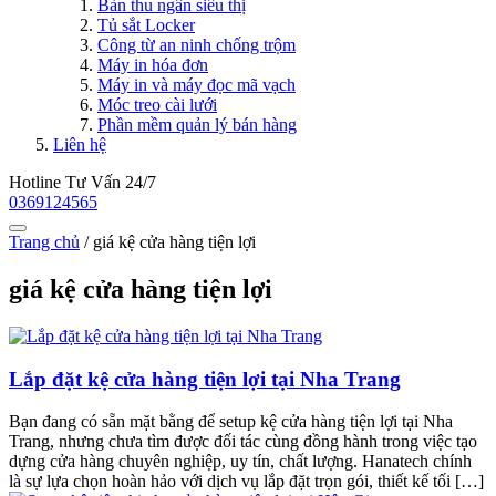
Bàn thu ngân siêu thị
Tủ sắt Locker
Công từ an ninh chống trộm
Máy in hóa đơn
Máy in và máy đọc mã vạch
Móc treo cài lưới
Phần mềm quản lý bán hàng
Liên hệ
Hotline Tư Vấn 24/7
0369124565
Trang chủ
/
giá kệ cửa hàng tiện lợi
giá kệ cửa hàng tiện lợi
Lắp đặt kệ cửa hàng tiện lợi tại Nha Trang
Bạn đang có sẵn mặt bằng để setup kệ cửa hàng tiện lợi tại Nha
Trang, nhưng chưa tìm được đối tác cùng đồng hành trong việc tạo
dựng cửa hàng chuyên nghiệp, uy tín, chất lượng. Hanatech chính
là sự lựa chọn hoàn hảo với dịch vụ lắp đặt trọn gói, thiết kế tối […]