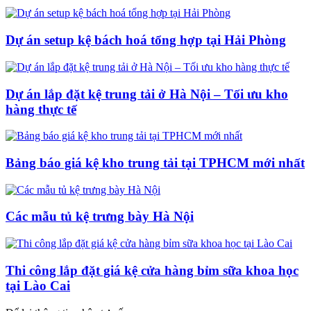
Dự án setup kệ bách hoá tổng hợp tại Hải Phòng
Dự án lắp đặt kệ trung tải ở Hà Nội – Tối ưu kho
hàng thực tế
Bảng báo giá kệ kho trung tải tại TPHCM mới nhất
Các mẫu tủ kệ trưng bày Hà Nội
Thi công lắp đặt giá kệ cửa hàng bỉm sữa khoa học
tại Lào Cai