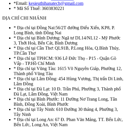
*Email:
kesieuthihanatech@gmail.com
* Mã Số Thuế: 3603830221
ĐỊA CHỈ CHI NHÁNH
* Địa chỉ tại Đồng Nai:56/2T đường Điểu Xiển, KP8, P.
Long Bình, tỉnh Đồng Nai
* Địa chỉ tại Bình Dương: Ngã tư DL14/NL12 - Mỹ Phước
3, Thới Hoà, Bến Cát, Bình Dương
* Địa chỉ tại Cần Thơ: QL91B, P.Long Hòa, Q.Bình Thủy,
TP.Cần Thơ
* Địa chỉ tại TPHCM: 936 Lê Đức Thọ - P15 - Quận Gò
Vấp - TP.Hồ Chí Minh
* Địa chỉ tại Vũng Tàu: 1615 Võ Nguyên Giáp, Phường 12,
Thành phố Vũng Tàu
* Địa chỉ tại Lâm Đồng: 454 Hùng Vương, Thị trấn Di Linh,
Lâm Đồng
* Địa chỉ tại Đà Lạt: 10 Đ. Trần Phú, Phường 3, Thành phố
Đà Lạt, Lâm Đồng, Việt Nam
* Địa chỉ tại Bình Phước: 11 Đường Nơ Trang Long, Tân
Bình, Đồng Xoài, Bình Phước
* Địa chỉ tại Tây Ninh: 610 Đường 30 tháng 4, Phường 3,
Tây Ninh
* Địa chỉ tại Long An: 67 Đ. Phan Văn Mảng, TT. Bến Lức,
Bến Lức, Long An, Việt Nam