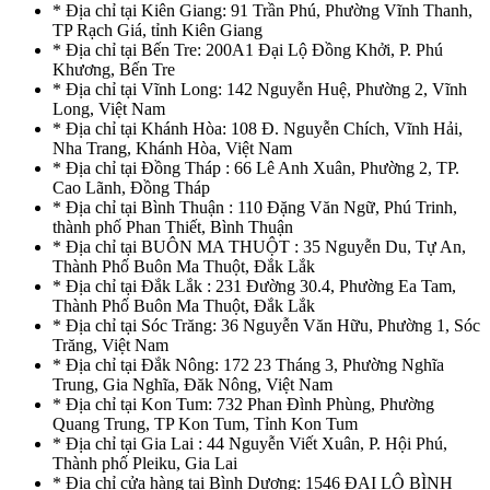
* Địa chỉ tại Kiên Giang: 91 Trần Phú, Phường Vĩnh Thanh,
TP Rạch Giá, tỉnh Kiên Giang
* Địa chỉ tại Bến Tre: 200A1 Đại Lộ Đồng Khởi, P. Phú
Khương, Bến Tre
* Địa chỉ tại Vĩnh Long: 142 Nguyễn Huệ, Phường 2, Vĩnh
Long, Việt Nam
* Địa chỉ tại Khánh Hòa: 108 Đ. Nguyễn Chích, Vĩnh Hải,
Nha Trang, Khánh Hòa, Việt Nam
* Địa chỉ tại Đồng Tháp : 66 Lê Anh Xuân, Phường 2, TP.
Cao Lãnh, Đồng Tháp
* Địa chỉ tại Bình Thuận : 110 Đặng Văn Ngữ, Phú Trinh,
thành phố Phan Thiết, Bình Thuận
* Địa chỉ tại BUÔN MA THUỘT : 35 Nguyễn Du, Tự An,
Thành Phố Buôn Ma Thuột, Đắk Lắk
* Địa chỉ tại Đắk Lắk : 231 Đường 30.4, Phường Ea Tam,
Thành Phố Buôn Ma Thuột, Đắk Lắk
* Địa chỉ tại Sóc Trăng: 36 Nguyễn Văn Hữu, Phường 1, Sóc
Trăng, Việt Nam
* Địa chỉ tại Đắk Nông: 172 23 Tháng 3, Phường Nghĩa
Trung, Gia Nghĩa, Đăk Nông, Việt Nam
* Địa chỉ tại Kon Tum: 732 Phan Đình Phùng, Phường
Quang Trung, TP Kon Tum, Tỉnh Kon Tum
* Địa chỉ tại Gia Lai : 44 Nguyễn Viết Xuân, P. Hội Phú,
Thành phố Pleiku, Gia Lai
* Địa chỉ cửa hàng tại Bình Dương: 1546 ĐẠI LỘ BÌNH