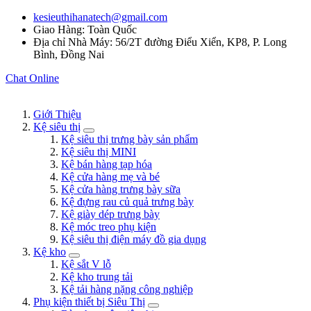
kesieuthihanatech@gmail.com
Giao Hàng: Toàn Quốc
Địa chỉ Nhà Máy: 56/2T đường Điểu Xiển, KP8, P. Long
Bình, Đồng Nai
Chat Online
Giới Thiệu
Kệ siêu thị
Kệ siêu thị trưng bày sản phẩm
Kệ siêu thị MINI
Kệ bán hàng tạp hóa
Kệ cửa hàng mẹ và bé
Kệ cửa hàng trưng bày sữa
Kệ đựng rau củ quả trưng bày
Kệ giày dép trưng bày
Kệ móc treo phụ kiện
Kệ siêu thị điện máy đồ gia dụng
Kệ kho
Kệ sắt V lỗ
Kệ kho trung tải
Kệ tải hàng nặng công nghiệp
Phụ kiện thiết bị Siêu Thị