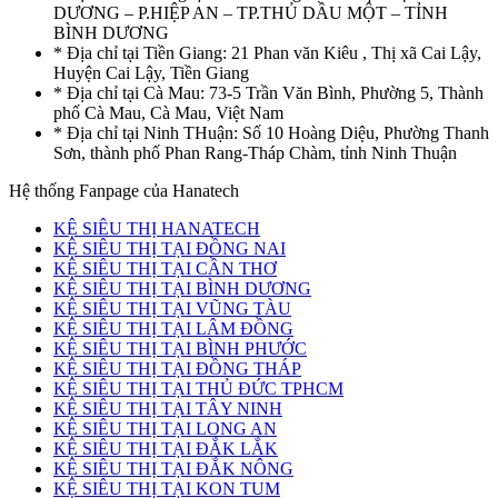
DƯƠNG – P.HIỆP AN – TP.THỦ DẦU MỘT – TỈNH
BÌNH DƯƠNG
* Địa chỉ tại Tiền Giang: 21 Phan văn Kiêu , Thị xã Cai Lậy,
Huyện Cai Lậy, Tiền Giang
* Địa chỉ tại Cà Mau: 73-5 Trần Văn Bình, Phường 5, Thành
phố Cà Mau, Cà Mau, Việt Nam
* Địa chỉ tại Ninh THuận: Số 10 Hoàng Diệu, Phường Thanh
Sơn, thành phố Phan Rang-Tháp Chàm, tỉnh Ninh Thuận
Hệ thống Fanpage của Hanatech
KỆ SIÊU THỊ HANATECH
KỆ SIÊU THỊ TẠI ĐỒNG NAI
KỆ SIÊU THỊ TẠI CẦN THƠ
KỆ SIÊU THỊ TẠI BÌNH DƯƠNG
KỆ SIÊU THỊ TẠI VŨNG TÀU
KỆ SIÊU THỊ TẠI LÂM ĐỒNG
KỆ SIÊU THỊ TẠI BÌNH PHƯỚC
KỆ SIÊU THỊ TẠI ĐỒNG THÁP
KỆ SIÊU THỊ TẠI THỦ ĐỨC TPHCM
KỆ SIÊU THỊ TẠI TÂY NINH
KỆ SIÊU THỊ TẠI LONG AN
KỆ SIÊU THỊ TẠI ĐẮK LẮK
KỆ SIÊU THỊ TẠI ĐẮK NÔNG
KỆ SIÊU THỊ TẠI KON TUM