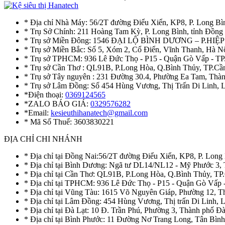
* Địa chỉ Nhà Máy: 56/2T đường Điểu Xiển, KP8, P. Long Bì
* Trụ Sở Chính: 211 Hoàng Tam Kỳ, P. Long Bình, tỉnh Đồng
* Trụ sở Miền Đông: 1546 ĐẠI LỘ BÌNH DƯƠNG – P.H
* Trụ sở Miền Bắc: Số 5, Xóm 2, Cổ Điển, Vĩnh Thanh, Hà 
* Trụ sở TPHCM: 936 Lê Đức Thọ - P15 - Quận Gò Vấp - TP
* Trụ sở Cần Thơ : QL91B, P.Long Hòa, Q.Bình Thủy, TP.Cầ
* Trụ sở Tây nguyên : 231 Đường 30.4, Phường Ea Tam, Th
* Trụ sở Lâm Đồng: Số 454 Hùng Vương, Thị Trấn Di Linh,
*Điện thoại:
0369124565
*ZALO BÁO GIÁ:
0329576282
*Email:
kesieuthihanatech@gmail.com
* Mã Số Thuế: 3603830221
ĐỊA CHỈ CHI NHÁNH
* Địa chỉ tại Đồng Nai:56/2T đường Điểu Xiển, KP8, P. Long
* Địa chỉ tại Bình Dương: Ngã tư DL14/NL12 - Mỹ Phước 3,
* Địa chỉ tại Cần Thơ: QL91B, P.Long Hòa, Q.Bình Thủy, TP
* Địa chỉ tại TPHCM: 936 Lê Đức Thọ - P15 - Quận Gò Vấp 
* Địa chỉ tại Vũng Tàu: 1615 Võ Nguyên Giáp, Phường 12, 
* Địa chỉ tại Lâm Đồng: 454 Hùng Vương, Thị trấn Di Linh,
* Địa chỉ tại Đà Lạt: 10 Đ. Trần Phú, Phường 3, Thành phố 
* Địa chỉ tại Bình Phước: 11 Đường Nơ Trang Long, Tân Bìn