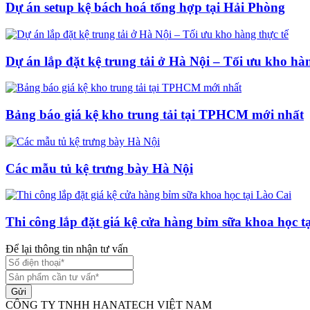
Dự án setup kệ bách hoá tổng hợp tại Hải Phòng
Dự án lắp đặt kệ trung tải ở Hà Nội – Tối ưu kho hàn
Bảng báo giá kệ kho trung tải tại TPHCM mới nhất
Các mẫu tủ kệ trưng bày Hà Nội
Thi công lắp đặt giá kệ cửa hàng bỉm sữa khoa học t
Để lại thông tin nhận tư vấn
Gửi
CÔNG TY TNHH HANATECH VIỆT NAM