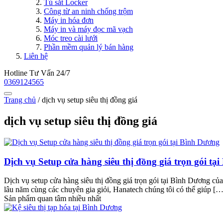
Tủ sắt Locker
Công từ an ninh chống trộm
Máy in hóa đơn
Máy in và máy đọc mã vạch
Móc treo cài lưới
Phần mềm quản lý bán hàng
Liên hệ
Hotline Tư Vấn 24/7
0369124565
Trang chủ
/
dịch vụ setup siêu thị đồng giá
dịch vụ setup siêu thị đồng giá
Dịch vụ Setup cửa hàng siêu thị đồng giá trọn gói tạ
Dịch vụ setup cửa hàng siêu thị đồng giá trọn gói tại Bình Dương c
lâu năm cùng các chuyên gia giỏi, Hanatech chúng tôi có thể giúp […
Sản phẩm quan tâm nhiều nhất