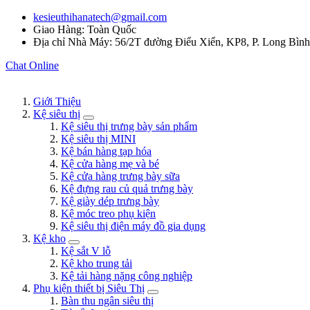
kesieuthihanatech@gmail.com
Giao Hàng: Toàn Quốc
Địa chỉ Nhà Máy: 56/2T đường Điểu Xiển, KP8, P. Long Bìn
Chat Online
Giới Thiệu
Kệ siêu thị
Kệ siêu thị trưng bày sản phẩm
Kệ siêu thị MINI
Kệ bán hàng tạp hóa
Kệ cửa hàng mẹ và bé
Kệ cửa hàng trưng bày sữa
Kệ đựng rau củ quả trưng bày
Kệ giày dép trưng bày
Kệ móc treo phụ kiện
Kệ siêu thị điện máy đồ gia dụng
Kệ kho
Kệ sắt V lỗ
Kệ kho trung tải
Kệ tải hàng nặng công nghiệp
Phụ kiện thiết bị Siêu Thị
Bàn thu ngân siêu thị