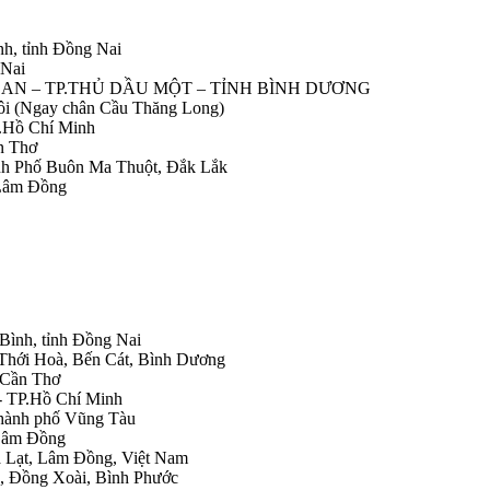
nh, tỉnh Đồng Nai
 Nai
IỆP AN – TP.THỦ DẦU MỘT – TỈNH BÌNH DƯƠNG
Nôi (Ngay chân Cầu Thăng Long)
.Hồ Chí Minh
n Thơ
ành Phố Buôn Ma Thuột, Đắk Lắk
 Lâm Đồng
 Bình, tỉnh Đồng Nai
 Thới Hoà, Bến Cát, Bình Dương
.Cần Thơ
- TP.Hồ Chí Minh
Thành phố Vũng Tàu
 Lâm Đồng
Đà Lạt, Lâm Đồng, Việt Nam
h, Đồng Xoài, Bình Phước