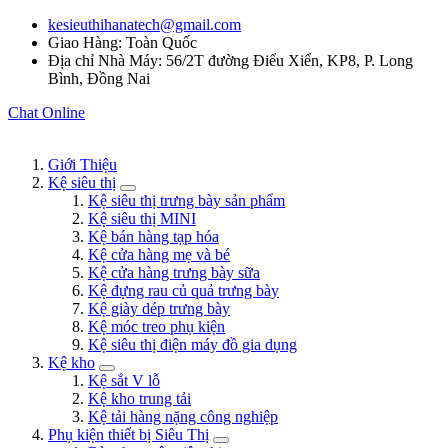
kesieuthihanatech@gmail.com
Giao Hàng: Toàn Quốc
Địa chỉ Nhà Máy: 56/2T đường Điểu Xiển, KP8, P. Long
Bình, Đồng Nai
Chat Online
Giới Thiệu
Kệ siêu thị
Kệ siêu thị trưng bày sản phẩm
Kệ siêu thị MINI
Kệ bán hàng tạp hóa
Kệ cửa hàng mẹ và bé
Kệ cửa hàng trưng bày sữa
Kệ đựng rau củ quả trưng bày
Kệ giày dép trưng bày
Kệ móc treo phụ kiện
Kệ siêu thị điện máy đồ gia dụng
Kệ kho
Kệ sắt V lỗ
Kệ kho trung tải
Kệ tải hàng nặng công nghiệp
Phụ kiện thiết bị Siêu Thị