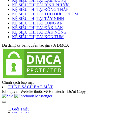
KỆ SIÊU THỊ TẠI LÂM ĐỒNG
KỆ SIÊU THỊ TẠI BÌNH PHƯỚC
KỆ SIÊU THỊ TẠI ĐỒNG THÁP
KỆ SIÊU THỊ TẠI THỦ ĐỨC TPHCM
KỆ SIÊU THỊ TẠI TÂY NINH
KỆ SIÊU THỊ TẠI LONG AN
KỆ SIÊU THỊ TẠI ĐẮK LẮK
KỆ SIÊU THỊ TẠI ĐẮK NÔNG
KỆ SIÊU THỊ TẠI KON TUM
Đã đăng ký bản quyền tác giả với DMCA
Chính sách bảo mật
CHÍNH SÁCH BẢO MẬT
Bản quyền Website thuộc về Hanatech - Do'nt Copy
Giới Thiệu