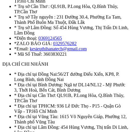
TP.Hồ Chí Minh
* Trụ sở Cần Thơ : QL91B, P.Long Hòa, Q.Bình Thủy,
TP.Cần Thơ
* Trụ sở Tây nguyên : 231 Đường 30.4, Phường Ea Tam,
Thành Phố Buôn Ma Thuột, Đắk Lắk
* Trụ sở Lâm Đồng: Số 454 Hùng Vương, Thị Trấn Di Linh,
Lâm Đồng
*Điện thoại:
0369124565
*ZALO BÁO GIÁ:
0329576282
*Email:
kesieuthihanatech@gmail.com
* Mã Số Thuế: 3603830221
ĐỊA CHỈ CHI NHÁNH
* Địa chỉ tại Đồng Nai:56/2T đường Điểu Xiển, KP8, P.
Long Bình, tỉnh Đồng Nai
* Địa chỉ tại Bình Dương: Ngã tư DL14/NL12 - Mỹ Phước
3, Thới Hoà, Bến Cát, Bình Dương
* Địa chỉ tại Cần Thơ: QL91B, P.Long Hòa, Q.Bình Thủy,
TP.Cần Thơ
* Địa chỉ tại TPHCM: 936 Lê Đức Thọ - P15 - Quận Gò
Vấp - TP.Hồ Chí Minh
* Địa chỉ tại Vũng Tàu: 1615 Võ Nguyên Giáp, Phường 12,
Thành phố Vũng Tàu
* Địa chỉ tại Lâm Đồng: 454 Hùng Vương, Thị trấn Di Linh,