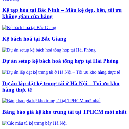
Kệ tạp hóa tại Bắc Ninh – Mẫu kệ đẹp, bền, tối ưu
không gian cửa hàng
Kệ bách hoá tại Bắc Giang
Dự án setup kệ bách hoá tổng hợp tại Hải Phòng
Dự án lắp đặt kệ trung tải ở Hà Nội – Tối ưu kho
hàng thực tế
Bảng báo giá kệ kho trung tải tại TPHCM mới nhất