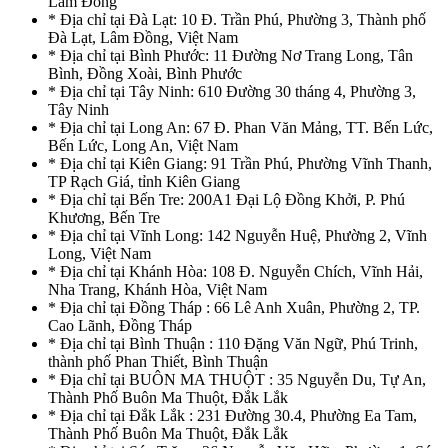
Lâm Đồng
* Địa chỉ tại Đà Lạt: 10 Đ. Trần Phú, Phường 3, Thành phố
Đà Lạt, Lâm Đồng, Việt Nam
* Địa chỉ tại Bình Phước: 11 Đường Nơ Trang Long, Tân
Bình, Đồng Xoài, Bình Phước
* Địa chỉ tại Tây Ninh: 610 Đường 30 tháng 4, Phường 3,
Tây Ninh
* Địa chỉ tại Long An: 67 Đ. Phan Văn Mảng, TT. Bến Lức,
Bến Lức, Long An, Việt Nam
* Địa chỉ tại Kiên Giang: 91 Trần Phú, Phường Vĩnh Thanh,
TP Rạch Giá, tỉnh Kiên Giang
* Địa chỉ tại Bến Tre: 200A1 Đại Lộ Đồng Khởi, P. Phú
Khương, Bến Tre
* Địa chỉ tại Vĩnh Long: 142 Nguyễn Huệ, Phường 2, Vĩnh
Long, Việt Nam
* Địa chỉ tại Khánh Hòa: 108 Đ. Nguyễn Chích, Vĩnh Hải,
Nha Trang, Khánh Hòa, Việt Nam
* Địa chỉ tại Đồng Tháp : 66 Lê Anh Xuân, Phường 2, TP.
Cao Lãnh, Đồng Tháp
* Địa chỉ tại Bình Thuận : 110 Đặng Văn Ngữ, Phú Trinh,
thành phố Phan Thiết, Bình Thuận
* Địa chỉ tại BUÔN MA THUỘT : 35 Nguyễn Du, Tự An,
Thành Phố Buôn Ma Thuột, Đắk Lắk
* Địa chỉ tại Đắk Lắk : 231 Đường 30.4, Phường Ea Tam,
Thành Phố Buôn Ma Thuột, Đắk Lắk