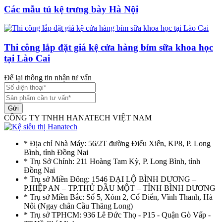
Các mẫu tủ kệ trưng bày Hà Nội
Thi công lắp đặt giá kệ cửa hàng bỉm sữa khoa học
tại Lào Cai
Để lại thông tin nhận tư vấn
Gửi
CÔNG TY TNHH HANATECH VIỆT NAM
* Địa chỉ Nhà Máy: 56/2T đường Điểu Xiển, KP8, P. Long
Bình, tỉnh Đồng Nai
* Trụ Sở Chính: 211 Hoàng Tam Kỳ, P. Long Bình, tỉnh
Đồng Nai
* Trụ sở Miền Đông: 1546 ĐẠI LỘ BÌNH DƯƠNG –
P.HIỆP AN – TP.THỦ DẦU MỘT – TỈNH BÌNH DƯƠNG
* Trụ sở Miền Bắc: Số 5, Xóm 2, Cổ Điển, Vĩnh Thanh, Hà
Nôi (Ngay chân Cầu Thăng Long)
* Trụ sở TPHCM: 936 Lê Đức Thọ - P15 - Quận Gò Vấp -