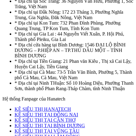
* Địa chỉ tại Sóc Trăng: 36 Nguyễn Văn Hữu, Phường 1, Sóc
Trăng, Việt Nam
* Địa chỉ tại Đắk Nông: 172 23 Tháng 3, Phường Nghĩa
Trung, Gia Nghĩa, Đăk Nông, Việt Nam
* Địa chỉ tại Kon Tum: 732 Phan Đình Phùng, Phường
Quang Trung, TP Kon Tum, Tỉnh Kon Tum
* Địa chỉ tại Gia Lai : 44 Nguyễn Viết Xuân, P. Hội Phú,
Thành phố Pleiku, Gia Lai
* Địa chỉ cửa hàng tại Bình Dương: 1546 ĐẠI LỘ BÌNH
DƯƠNG – P.HIỆP AN – TP.THỦ DẦU MỘT – TỈNH
BÌNH DƯƠNG
* Địa chỉ tại Tiền Giang: 21 Phan văn Kiêu , Thị xã Cai Lậy,
Huyện Cai Lậy, Tiền Giang
* Địa chỉ tại Cà Mau: 73-5 Trần Văn Bình, Phường 5, Thành
phố Cà Mau, Cà Mau, Việt Nam
* Địa chỉ tại Ninh THuận: Số 10 Hoàng Diệu, Phường Thanh
Sơn, thành phố Phan Rang-Tháp Chàm, tỉnh Ninh Thuận
Hệ thống Fanpage của Hanatech
KỆ SIÊU THỊ HANATECH
KỆ SIÊU THỊ TẠI ĐỒNG NAI
KỆ SIÊU THỊ TẠI CẦN THƠ
KỆ SIÊU THỊ TẠI BÌNH DƯƠNG
KỆ SIÊU THỊ TẠI VŨNG TÀU