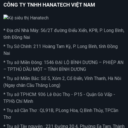
CÔNG TY TNHH HANATECH VIỆT NAM
* Địa chỉ Nhà Máy: 56/2T đường Điểu Xiển, KP8, P. Long Bình,
tỉnh Đồng Nai
* Trụ Sở Chính: 211 Hoàng Tam Kỳ, P. Long Bình, tỉnh Đồng
Nai
* Trụ sở Miền Đông: 1546 ĐẠI LỘ BÌNH DƯƠNG – P.HIỆP AN
– TP.THỦ DẦU MỘT – TỈNH BÌNH DƯƠNG
* Trụ sở Miền Bắc: Số 5, Xóm 2, Cổ Điển, Vĩnh Thanh, Hà Nôi
(Ngay chân Cầu Thăng Long)
* Trụ sở TPHCM: 936 Lê Đức Thọ - P15 - Quận Gò Vấp -
TP.Hồ Chí Minh
* Trụ sở Cần Thơ : QL91B, P.Long Hòa, Q.Bình Thủy, TP.Cần
Thơ
* Trụ sở Tây nguyên : 231 Đường 30.4, Phường Ea Tam, Thành