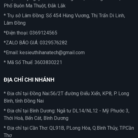
Phố Buôn Ma Thuột, Đắk Lắk
* Trụ sở Lâm Đồng: Số 454 Hùng Vương, Thị Trấn Di Linh,
Lâm Đồng
*Điện thoại:
0369124565
*ZALO BÁO GIÁ:
0329576282
*Email:
kesieuthihanatech@gmail.com
* Mã Số Thuế: 3603830221
ĐỊA CHỈ CHI NHÁNH
* Địa chỉ tại Đồng Nai:56/2T đường Điểu Xiển, KP8, P. Long
Bình, tỉnh Đồng Nai
* Địa chỉ tại Bình Dương: Ngã tư DL14/NL12 - Mỹ Phước 3,
Thới Hoà, Bến Cát, Bình Dương
* Địa chỉ tại Cần Thơ: QL91B, P.Long Hòa, Q.Bình Thủy, TP.Cần
Thơ