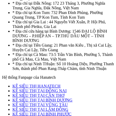
* Địa chỉ tại Đắk Nông: 172 23 Tháng 3, Phường Nghĩa
Trung, Gia Nghĩa, Đăk Nông, Việt Nam
* Địa chỉ tại Kon Tum: 732 Phan Đình Phùng, Phường
Quang Trung, TP Kon Tum, Tỉnh Kon Tum
* Địa chỉ tại Gia Lai : 44 Nguyễn Viết Xuân, P. Hội Phú,
Thành phố Pleiku, Gia Lai
* Địa chỉ cửa hàng tại Bình Dương: 1546 ĐẠI LỘ BÌNH
DƯƠNG – P.HIỆP AN – TP.THỦ DẦU MỘT – TỈNH
BÌNH DƯƠNG
* Địa chỉ tại Tiền Giang: 21 Phan văn Kiêu , Thị xã Cai Lậy,
Huyện Cai Lậy, Tiền Giang
* Địa chỉ tại Cà Mau: 73-5 Trần Văn Bình, Phường 5, Thành
phố Cà Mau, Cà Mau, Việt Nam
* Địa chỉ tại Ninh THuận: Số 10 Hoàng Diệu, Phường Thanh
Sơn, thành phố Phan Rang-Tháp Chàm, tỉnh Ninh Thuận
Hệ thống Fanpage của Hanatech
KỆ SIÊU THỊ HANATECH
KỆ SIÊU THỊ TẠI ĐỒNG NAI
KỆ SIÊU THỊ TẠI CẦN THƠ
KỆ SIÊU THỊ TẠI BÌNH DƯƠNG
KỆ SIÊU THỊ TẠI VŨNG TÀU
KỆ SIÊU THỊ TẠI LÂM ĐỒNG
KỆ SIÊU THỊ TẠI BÌNH PHƯỚC