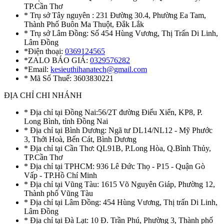
TP.Cần Thơ
* Trụ sở Tây nguyên : 231 Đường 30.4, Phường Ea Tam,
Thành Phố Buôn Ma Thuột, Đắk Lắk
* Trụ sở Lâm Đồng: Số 454 Hùng Vương, Thị Trấn Di Linh,
Lâm Đồng
*Điện thoại:
0369124565
*ZALO BÁO GIÁ:
0329576282
*Email:
kesieuthihanatech@gmail.com
* Mã Số Thuế: 3603830221
ĐỊA CHỈ CHI NHÁNH
* Địa chỉ tại Đồng Nai:56/2T đường Điểu Xiển, KP8, P.
Long Bình, tỉnh Đồng Nai
* Địa chỉ tại Bình Dương: Ngã tư DL14/NL12 - Mỹ Phước
3, Thới Hoà, Bến Cát, Bình Dương
* Địa chỉ tại Cần Thơ: QL91B, P.Long Hòa, Q.Bình Thủy,
TP.Cần Thơ
* Địa chỉ tại TPHCM: 936 Lê Đức Thọ - P15 - Quận Gò
Vấp - TP.Hồ Chí Minh
* Địa chỉ tại Vũng Tàu: 1615 Võ Nguyên Giáp, Phường 12,
Thành phố Vũng Tàu
* Địa chỉ tại Lâm Đồng: 454 Hùng Vương, Thị trấn Di Linh,
Lâm Đồng
* Địa chỉ tại Đà Lạt: 10 Đ. Trần Phú, Phường 3, Thành phố