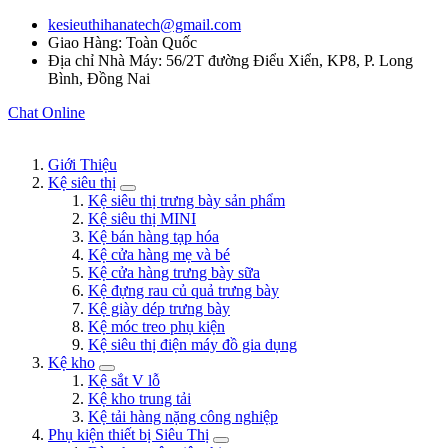
kesieuthihanatech@gmail.com
Giao Hàng: Toàn Quốc
Địa chỉ Nhà Máy: 56/2T đường Điểu Xiển, KP8, P. Long
Bình, Đồng Nai
Chat Online
Giới Thiệu
Kệ siêu thị
Kệ siêu thị trưng bày sản phẩm
Kệ siêu thị MINI
Kệ bán hàng tạp hóa
Kệ cửa hàng mẹ và bé
Kệ cửa hàng trưng bày sữa
Kệ đựng rau củ quả trưng bày
Kệ giày dép trưng bày
Kệ móc treo phụ kiện
Kệ siêu thị điện máy đồ gia dụng
Kệ kho
Kệ sắt V lỗ
Kệ kho trung tải
Kệ tải hàng nặng công nghiệp
Phụ kiện thiết bị Siêu Thị