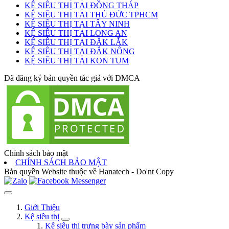
KỆ SIÊU THỊ TẠI ĐỒNG THÁP
KỆ SIÊU THỊ TẠI THỦ ĐỨC TPHCM
KỆ SIÊU THỊ TẠI TÂY NINH
KỆ SIÊU THỊ TẠI LONG AN
KỆ SIÊU THỊ TẠI ĐẮK LẮK
KỆ SIÊU THỊ TẠI ĐẮK NÔNG
KỆ SIÊU THỊ TẠI KON TUM
Đã đăng ký bản quyền tác giả với DMCA
Chính sách bảo mật
CHÍNH SÁCH BẢO MẬT
Bản quyền Website thuộc về Hanatech - Do'nt Copy
Giới Thiệu
Kệ siêu thị
Kệ siêu thị trưng bày sản phẩm