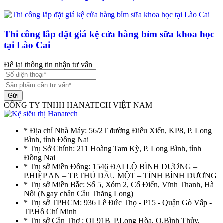
Thi công lắp đặt giá kệ cửa hàng bỉm sữa khoa học
tại Lào Cai
Để lại thông tin nhận tư vấn
Gửi
CÔNG TY TNHH HANATECH VIỆT NAM
* Địa chỉ Nhà Máy: 56/2T đường Điểu Xiển, KP8, P. Long
Bình, tỉnh Đồng Nai
* Trụ Sở Chính: 211 Hoàng Tam Kỳ, P. Long Bình, tỉnh
Đồng Nai
* Trụ sở Miền Đông: 1546 ĐẠI LỘ BÌNH DƯƠNG –
P.HIỆP AN – TP.THỦ DẦU MỘT – TỈNH BÌNH DƯƠNG
* Trụ sở Miền Bắc: Số 5, Xóm 2, Cổ Điển, Vĩnh Thanh, Hà
Nôi (Ngay chân Cầu Thăng Long)
* Trụ sở TPHCM: 936 Lê Đức Thọ - P15 - Quận Gò Vấp -
TP.Hồ Chí Minh
* Trụ sở Cần Thơ : QL91B, P.Long Hòa, Q.Bình Thủy,