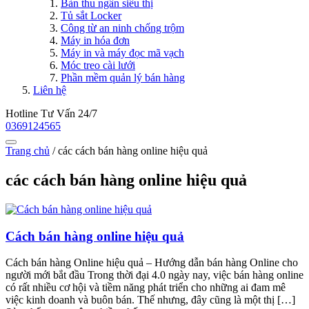
Bàn thu ngân siêu thị
Tủ sắt Locker
Công từ an ninh chống trộm
Máy in hóa đơn
Máy in và máy đọc mã vạch
Móc treo cài lưới
Phần mềm quản lý bán hàng
Liên hệ
Hotline Tư Vấn 24/7
0369124565
Trang chủ
/
các cách bán hàng online hiệu quả
các cách bán hàng online hiệu quả
Cách bán hàng online hiệu quả
Cách bán hàng Online hiệu quả – Hướng dẫn bán hàng Online cho
người mới bắt đầu Trong thời đại 4.0 ngày nay, việc bán hàng online
có rất nhiều cơ hội và tiềm năng phát triển cho những ai đam mê
việc kinh doanh và buôn bán. Thế nhưng, đây cũng là một thị […]