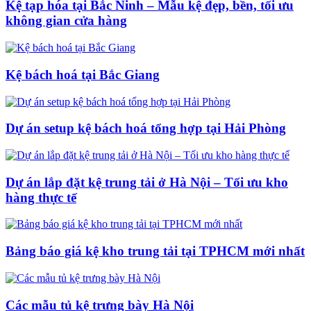
Kệ tạp hóa tại Bắc Ninh – Mẫu kệ đẹp, bền, tối ưu
không gian cửa hàng
Kệ bách hoá tại Bắc Giang
Dự án setup kệ bách hoá tổng hợp tại Hải Phòng
Dự án lắp đặt kệ trung tải ở Hà Nội – Tối ưu kho
hàng thực tế
Bảng báo giá kệ kho trung tải tại TPHCM mới nhất
Các mẫu tủ kệ trưng bày Hà Nội