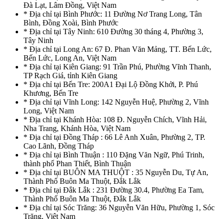
Đà Lạt, Lâm Đồng, Việt Nam
* Địa chỉ tại Bình Phước: 11 Đường Nơ Trang Long, Tân
Bình, Đồng Xoài, Bình Phước
* Địa chỉ tại Tây Ninh: 610 Đường 30 tháng 4, Phường 3,
Tây Ninh
* Địa chỉ tại Long An: 67 Đ. Phan Văn Mảng, TT. Bến Lức,
Bến Lức, Long An, Việt Nam
* Địa chỉ tại Kiên Giang: 91 Trần Phú, Phường Vĩnh Thanh,
TP Rạch Giá, tỉnh Kiên Giang
* Địa chỉ tại Bến Tre: 200A1 Đại Lộ Đồng Khởi, P. Phú
Khương, Bến Tre
* Địa chỉ tại Vĩnh Long: 142 Nguyễn Huệ, Phường 2, Vĩnh
Long, Việt Nam
* Địa chỉ tại Khánh Hòa: 108 Đ. Nguyễn Chích, Vĩnh Hải,
Nha Trang, Khánh Hòa, Việt Nam
* Địa chỉ tại Đồng Tháp : 66 Lê Anh Xuân, Phường 2, TP.
Cao Lãnh, Đồng Tháp
* Địa chỉ tại Bình Thuận : 110 Đặng Văn Ngữ, Phú Trinh,
thành phố Phan Thiết, Bình Thuận
* Địa chỉ tại BUÔN MA THUỘT : 35 Nguyễn Du, Tự An,
Thành Phố Buôn Ma Thuột, Đắk Lắk
* Địa chỉ tại Đắk Lắk : 231 Đường 30.4, Phường Ea Tam,
Thành Phố Buôn Ma Thuột, Đắk Lắk
* Địa chỉ tại Sóc Trăng: 36 Nguyễn Văn Hữu, Phường 1, Sóc
Trăng, Việt Nam