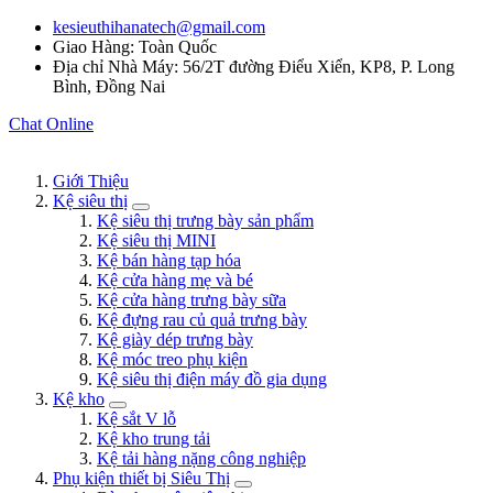
kesieuthihanatech@gmail.com
Giao Hàng: Toàn Quốc
Địa chỉ Nhà Máy: 56/2T đường Điểu Xiển, KP8, P. Long
Bình, Đồng Nai
Chat Online
Giới Thiệu
Kệ siêu thị
Kệ siêu thị trưng bày sản phẩm
Kệ siêu thị MINI
Kệ bán hàng tạp hóa
Kệ cửa hàng mẹ và bé
Kệ cửa hàng trưng bày sữa
Kệ đựng rau củ quả trưng bày
Kệ giày dép trưng bày
Kệ móc treo phụ kiện
Kệ siêu thị điện máy đồ gia dụng
Kệ kho
Kệ sắt V lỗ
Kệ kho trung tải
Kệ tải hàng nặng công nghiệp
Phụ kiện thiết bị Siêu Thị