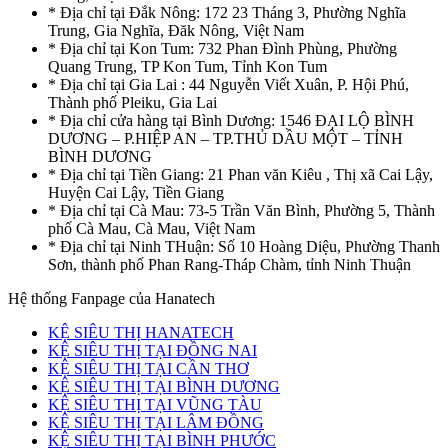
* Địa chỉ tại Đắk Nông: 172 23 Tháng 3, Phường Nghĩa
Trung, Gia Nghĩa, Đăk Nông, Việt Nam
* Địa chỉ tại Kon Tum: 732 Phan Đình Phùng, Phường
Quang Trung, TP Kon Tum, Tỉnh Kon Tum
* Địa chỉ tại Gia Lai : 44 Nguyễn Viết Xuân, P. Hội Phú,
Thành phố Pleiku, Gia Lai
* Địa chỉ cửa hàng tại Bình Dương: 1546 ĐẠI LỘ BÌNH
DƯƠNG – P.HIỆP AN – TP.THỦ DẦU MỘT – TỈNH
BÌNH DƯƠNG
* Địa chỉ tại Tiền Giang: 21 Phan văn Kiêu , Thị xã Cai Lậy,
Huyện Cai Lậy, Tiền Giang
* Địa chỉ tại Cà Mau: 73-5 Trần Văn Bình, Phường 5, Thành
phố Cà Mau, Cà Mau, Việt Nam
* Địa chỉ tại Ninh THuận: Số 10 Hoàng Diệu, Phường Thanh
Sơn, thành phố Phan Rang-Tháp Chàm, tỉnh Ninh Thuận
Hệ thống Fanpage của Hanatech
KỆ SIÊU THỊ HANATECH
KỆ SIÊU THỊ TẠI ĐỒNG NAI
KỆ SIÊU THỊ TẠI CẦN THƠ
KỆ SIÊU THỊ TẠI BÌNH DƯƠNG
KỆ SIÊU THỊ TẠI VŨNG TÀU
KỆ SIÊU THỊ TẠI LÂM ĐỒNG
KỆ SIÊU THỊ TẠI BÌNH PHƯỚC