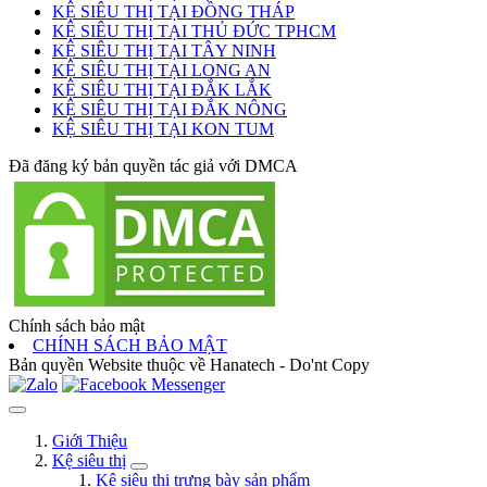
KỆ SIÊU THỊ TẠI ĐỒNG THÁP
KỆ SIÊU THỊ TẠI THỦ ĐỨC TPHCM
KỆ SIÊU THỊ TẠI TÂY NINH
KỆ SIÊU THỊ TẠI LONG AN
KỆ SIÊU THỊ TẠI ĐẮK LẮK
KỆ SIÊU THỊ TẠI ĐẮK NÔNG
KỆ SIÊU THỊ TẠI KON TUM
Đã đăng ký bản quyền tác giả với DMCA
Chính sách bảo mật
CHÍNH SÁCH BẢO MẬT
Bản quyền Website thuộc về Hanatech - Do'nt Copy
Giới Thiệu
Kệ siêu thị
Kệ siêu thị trưng bày sản phẩm