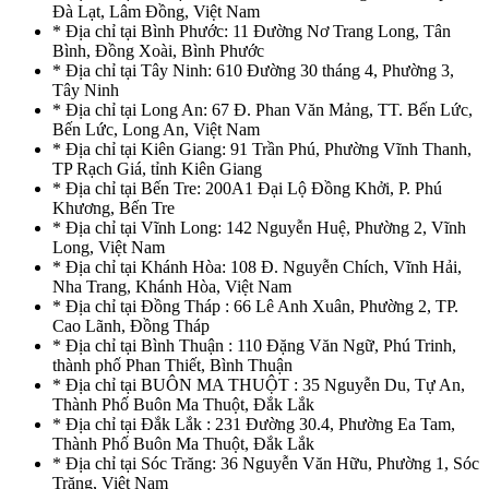
Đà Lạt, Lâm Đồng, Việt Nam
* Địa chỉ tại Bình Phước: 11 Đường Nơ Trang Long, Tân
Bình, Đồng Xoài, Bình Phước
* Địa chỉ tại Tây Ninh: 610 Đường 30 tháng 4, Phường 3,
Tây Ninh
* Địa chỉ tại Long An: 67 Đ. Phan Văn Mảng, TT. Bến Lức,
Bến Lức, Long An, Việt Nam
* Địa chỉ tại Kiên Giang: 91 Trần Phú, Phường Vĩnh Thanh,
TP Rạch Giá, tỉnh Kiên Giang
* Địa chỉ tại Bến Tre: 200A1 Đại Lộ Đồng Khởi, P. Phú
Khương, Bến Tre
* Địa chỉ tại Vĩnh Long: 142 Nguyễn Huệ, Phường 2, Vĩnh
Long, Việt Nam
* Địa chỉ tại Khánh Hòa: 108 Đ. Nguyễn Chích, Vĩnh Hải,
Nha Trang, Khánh Hòa, Việt Nam
* Địa chỉ tại Đồng Tháp : 66 Lê Anh Xuân, Phường 2, TP.
Cao Lãnh, Đồng Tháp
* Địa chỉ tại Bình Thuận : 110 Đặng Văn Ngữ, Phú Trinh,
thành phố Phan Thiết, Bình Thuận
* Địa chỉ tại BUÔN MA THUỘT : 35 Nguyễn Du, Tự An,
Thành Phố Buôn Ma Thuột, Đắk Lắk
* Địa chỉ tại Đắk Lắk : 231 Đường 30.4, Phường Ea Tam,
Thành Phố Buôn Ma Thuột, Đắk Lắk
* Địa chỉ tại Sóc Trăng: 36 Nguyễn Văn Hữu, Phường 1, Sóc
Trăng, Việt Nam