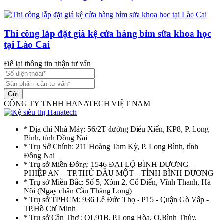
Thi công lắp đặt giá kệ cửa hàng bỉm sữa khoa học
tại Lào Cai
Để lại thông tin nhận tư vấn
Gửi
CÔNG TY TNHH HANATECH VIỆT NAM
* Địa chỉ Nhà Máy: 56/2T đường Điểu Xiển, KP8, P. Long
Bình, tỉnh Đồng Nai
* Trụ Sở Chính: 211 Hoàng Tam Kỳ, P. Long Bình, tỉnh
Đồng Nai
* Trụ sở Miền Đông: 1546 ĐẠI LỘ BÌNH DƯƠNG –
P.HIỆP AN – TP.THỦ DẦU MỘT – TỈNH BÌNH DƯƠNG
* Trụ sở Miền Bắc: Số 5, Xóm 2, Cổ Điển, Vĩnh Thanh, Hà
Nôi (Ngay chân Cầu Thăng Long)
* Trụ sở TPHCM: 936 Lê Đức Thọ - P15 - Quận Gò Vấp -
TP.Hồ Chí Minh
* Trụ sở Cần Thơ : QL91B, P.Long Hòa, Q.Bình Thủy,