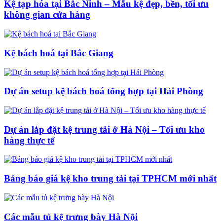
Kệ tạp hóa tại Bắc Ninh – Mẫu kệ đẹp, bền, tối ưu
không gian cửa hàng
Kệ bách hoá tại Bắc Giang
Dự án setup kệ bách hoá tổng hợp tại Hải Phòng
Dự án lắp đặt kệ trung tải ở Hà Nội – Tối ưu kho
hàng thực tế
Bảng báo giá kệ kho trung tải tại TPHCM mới nhất
Các mẫu tủ kệ trưng bày Hà Nội