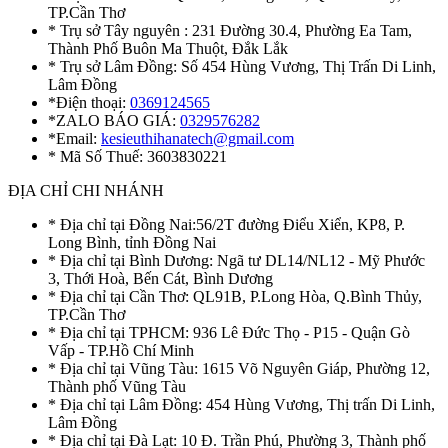
TP.Cần Thơ
* Trụ sở Tây nguyên : 231 Đường 30.4, Phường Ea Tam,
Thành Phố Buôn Ma Thuột, Đắk Lắk
* Trụ sở Lâm Đồng: Số 454 Hùng Vương, Thị Trấn Di Linh,
Lâm Đồng
*Điện thoại:
0369124565
*ZALO BÁO GIÁ:
0329576282
*Email:
kesieuthihanatech@gmail.com
* Mã Số Thuế: 3603830221
ĐỊA CHỈ CHI NHÁNH
* Địa chỉ tại Đồng Nai:56/2T đường Điểu Xiển, KP8, P.
Long Bình, tỉnh Đồng Nai
* Địa chỉ tại Bình Dương: Ngã tư DL14/NL12 - Mỹ Phước
3, Thới Hoà, Bến Cát, Bình Dương
* Địa chỉ tại Cần Thơ: QL91B, P.Long Hòa, Q.Bình Thủy,
TP.Cần Thơ
* Địa chỉ tại TPHCM: 936 Lê Đức Thọ - P15 - Quận Gò
Vấp - TP.Hồ Chí Minh
* Địa chỉ tại Vũng Tàu: 1615 Võ Nguyên Giáp, Phường 12,
Thành phố Vũng Tàu
* Địa chỉ tại Lâm Đồng: 454 Hùng Vương, Thị trấn Di Linh,
Lâm Đồng
* Địa chỉ tại Đà Lạt: 10 Đ. Trần Phú, Phường 3, Thành phố