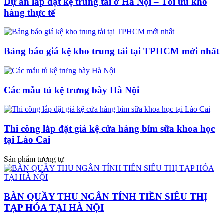
Dự án lắp đặt kệ trung tải ở Hà Nội – Tối ưu kho
hàng thực tế
Bảng báo giá kệ kho trung tải tại TPHCM mới nhất
Các mẫu tủ kệ trưng bày Hà Nội
Thi công lắp đặt giá kệ cửa hàng bỉm sữa khoa học
tại Lào Cai
Sản phẩm tương tự
BÀN QUẦY THU NGÂN TÍNH TIỀN SIÊU THỊ
TẠP HÓA TẠI HÀ NỘI