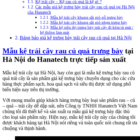
Kệ trái cây – Kệ rau củ quả là kệ gì ?
Các mẫu giá kệ trưng bày trái cây rau củ quả tại Hà Nội
của Hanatech
Mẫu kệ trái cây khung sắt giỏ gỗ trưng bày
Mẫu kệ trái cây khung sắt giỏ nhựa trưng bày
Mẫu kệ siêu thị trưng bày trái cây đi kèm tủ mát /
hệ thống làm mát
Bảng báo giá kệ trưng bày trái cây rau củ quả tại Hà Nội
Mẫu kệ trái cây rau củ quả trưng bày
tại
Hà Nội do Hanatech trực tiếp sản xuất
Mẫu kệ trái cây tại Hà Nội, hay còn gọi là mẫu kệ trưng bày rau củ
quả trái cây là sản phẩm giá kệ trưng bày chuyên dụng cho các cửa
hàng thực phẩm sạch, hoa quả sạch và siêu thị được sử dụng phổ
biến hiện nay trên thị trường.
Với mong muốn giúp khách hàng trưng bày loại sản phẩm rau – củ
– quả – trái cây dễ dập nát, nên Công ty TNHH Hanatech Việt Nam
chúng tôi đã thiết kế và sản xuất ra mẫu giá kệ trưng bày đặc thù
cho loại sản phẩm này. Hiện nay, mẫu kệ trái cây này của chúng tôi
được khách hàng tại Hà Nội nói riêng và toàn quốc nói chung rất ưa
chuộng và thịnh hành.