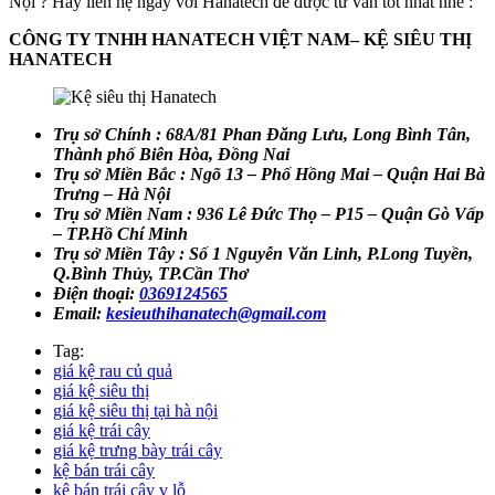
Nội ? Hãy liên hệ ngay với Hanatech để được tư vấn tốt nhất nhé :
CÔNG TY TNHH HANATECH VIỆT NAM– KỆ SIÊU THỊ
HANATECH
Trụ sở Chính : 68A/81 Phan Đăng Lưu, Long Bình Tân,
Thành phố Biên Hòa, Đồng Nai
Trụ sở Miền Bắc : Ngõ 13 – Phố Hồng Mai – Quận Hai Bà
Trưng – Hà Nội
Trụ sở Miền Nam : 936 Lê Đức Thọ – P15 – Quận Gò Vấp
– TP.Hồ Chí Minh
Trụ sở Miền Tây : Số 1 Nguyễn Văn Linh, P.Long Tuyền,
Q.Bình Thủy, TP.Cần Thơ
Điện thoại:
0369124565
Email:
kesieuthihanatech@gmail.com
Tag:
giá kệ rau củ quả
giá kệ siêu thị
giá kệ siêu thị tại hà nội
giá kệ trái cây
giá kệ trưng bày trái cây
kệ bán trái cây
kệ bán trái cây v lỗ