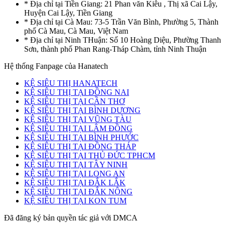
* Địa chỉ tại Tiền Giang: 21 Phan văn Kiêu , Thị xã Cai Lậy,
Huyện Cai Lậy, Tiền Giang
* Địa chỉ tại Cà Mau: 73-5 Trần Văn Bình, Phường 5, Thành
phố Cà Mau, Cà Mau, Việt Nam
* Địa chỉ tại Ninh THuận: Số 10 Hoàng Diệu, Phường Thanh
Sơn, thành phố Phan Rang-Tháp Chàm, tỉnh Ninh Thuận
Hệ thống Fanpage của Hanatech
KỆ SIÊU THỊ HANATECH
KỆ SIÊU THỊ TẠI ĐỒNG NAI
KỆ SIÊU THỊ TẠI CẦN THƠ
KỆ SIÊU THỊ TẠI BÌNH DƯƠNG
KỆ SIÊU THỊ TẠI VŨNG TÀU
KỆ SIÊU THỊ TẠI LÂM ĐỒNG
KỆ SIÊU THỊ TẠI BÌNH PHƯỚC
KỆ SIÊU THỊ TẠI ĐỒNG THÁP
KỆ SIÊU THỊ TẠI THỦ ĐỨC TPHCM
KỆ SIÊU THỊ TẠI TÂY NINH
KỆ SIÊU THỊ TẠI LONG AN
KỆ SIÊU THỊ TẠI ĐẮK LẮK
KỆ SIÊU THỊ TẠI ĐẮK NÔNG
KỆ SIÊU THỊ TẠI KON TUM
Đã đăng ký bản quyền tác giả với DMCA