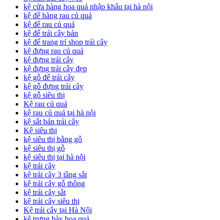
kệ cửa hàng hoa quả nhập khẩu tại hà nội
kệ để hàng rau củ quả
kệ để rau củ quả
kệ để trái cây bán
kệ để trang trí shop trái cây
kệ đựng rau củ quả
kệ đựng trái cây
kệ đựng trái cây đẹp
kệ gỗ để trái cây
kệ gỗ đựng trái cây
kệ gỗ siêu thị
Kệ rau củ quả
kệ rau củ quả tại hà nội
kệ sắt bán trái cây
Kệ siêu thị
kệ siêu thị bằng gỗ
kệ siêu thị gỗ
kệ siêu thị tại hà nội
kệ trái cây
kệ trái cây 3 tầng sắt
kệ trái cây gỗ thông
kệ trái cây sắt
kệ trái cây siêu thị
Kệ trái cây tại Hà Nội
kệ trưng bày hoa quả