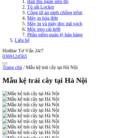
Bàn thu ngân siêu thị
Tủ sắt Locker
Công từ an ninh chống trộm
Máy in hóa đơn
Máy in và máy đọc mã vạch
Móc treo cài lưới
Phần mềm quản lý bán hàng
Liên hệ
Hotline Tư Vấn 24/7
0369124565
Trang chủ
/
Mẫu kệ trái cây tại Hà Nội
Mẫu kệ trái cây tại Hà Nội