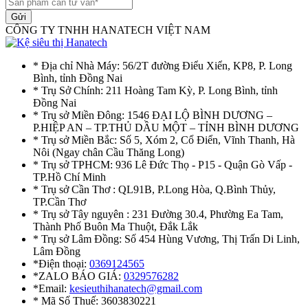
Gửi
CÔNG TY TNHH HANATECH VIỆT NAM
* Địa chỉ Nhà Máy: 56/2T đường Điểu Xiển, KP8, P. Long
Bình, tỉnh Đồng Nai
* Trụ Sở Chính: 211 Hoàng Tam Kỳ, P. Long Bình, tỉnh
Đồng Nai
* Trụ sở Miền Đông: 1546 ĐẠI LỘ BÌNH DƯƠNG –
P.HIỆP AN – TP.THỦ DẦU MỘT – TỈNH BÌNH DƯƠNG
* Trụ sở Miền Bắc: Số 5, Xóm 2, Cổ Điển, Vĩnh Thanh, Hà
Nôi (Ngay chân Cầu Thăng Long)
* Trụ sở TPHCM: 936 Lê Đức Thọ - P15 - Quận Gò Vấp -
TP.Hồ Chí Minh
* Trụ sở Cần Thơ : QL91B, P.Long Hòa, Q.Bình Thủy,
TP.Cần Thơ
* Trụ sở Tây nguyên : 231 Đường 30.4, Phường Ea Tam,
Thành Phố Buôn Ma Thuột, Đắk Lắk
* Trụ sở Lâm Đồng: Số 454 Hùng Vương, Thị Trấn Di Linh,
Lâm Đồng
*Điện thoại:
0369124565
*ZALO BÁO GIÁ:
0329576282
*Email:
kesieuthihanatech@gmail.com
* Mã Số Thuế: 3603830221