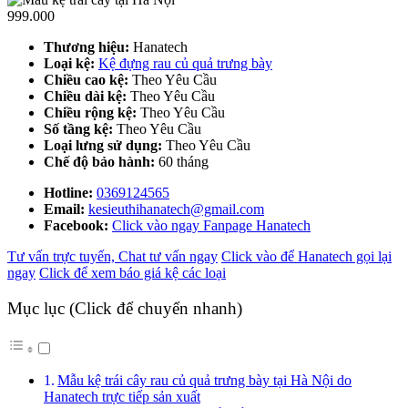
999.000
Thương hiệu:
Hanatech
Loại kệ:
Kệ đựng rau củ quả trưng bày
Chiều cao kệ:
Theo Yêu Cầu
Chiều dài kệ:
Theo Yêu Cầu
Chiều rộng kệ:
Theo Yêu Cầu
Số tầng kệ:
Theo Yêu Cầu
Loại lưng sử dụng:
Theo Yêu Cầu
Chế độ bảo hành:
60 tháng
Hotline:
0369124565
Email:
kesieuthihanatech@gmail.com
Facebook:
Click vào ngay Fanpage Hanatech
Tư vấn trực tuyến, Chat tư vấn ngay
Click vào để Hanatech gọi lại
ngay
Click để xem báo giá kệ các loại
Mục lục (Click để chuyển nhanh)
Mẫu kệ trái cây rau củ quả trưng bày tại Hà Nội do
Hanatech trực tiếp sản xuất