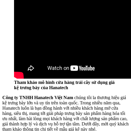
Tham khảo mô hình cửa hàng trái cây sử dụng giá
kệ trưng bày của Hanatech
Công ty TNHH Hanatech Việt Nam
chúng tôi la thương hiệu giá
kệ trưng bày lớn và uy tín trên toàn quốc. Trong nhiều năm qua,
Hanatech luôn là bạn đồng hành với nhiều khách hàng mở cửa
hàng, siêu thị, mang tới giải pháp trưng bày sản phẩm hàng hóa tối
ưu nhất, làm hài lòng mọi khách hàng với chất lượng sản phẩm cao,
giá thành hợp lý và dịch vụ hỗ trợ tận tâm. Dưới đây, mời quý khách
tham khảo thông tin chi tiết về mẫu giá kệ này nhé.