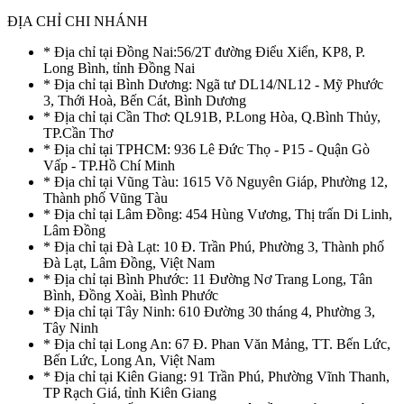
ĐỊA CHỈ CHI NHÁNH
* Địa chỉ tại Đồng Nai:56/2T đường Điểu Xiển, KP8, P.
Long Bình, tỉnh Đồng Nai
* Địa chỉ tại Bình Dương: Ngã tư DL14/NL12 - Mỹ Phước
3, Thới Hoà, Bến Cát, Bình Dương
* Địa chỉ tại Cần Thơ: QL91B, P.Long Hòa, Q.Bình Thủy,
TP.Cần Thơ
* Địa chỉ tại TPHCM: 936 Lê Đức Thọ - P15 - Quận Gò
Vấp - TP.Hồ Chí Minh
* Địa chỉ tại Vũng Tàu: 1615 Võ Nguyên Giáp, Phường 12,
Thành phố Vũng Tàu
* Địa chỉ tại Lâm Đồng: 454 Hùng Vương, Thị trấn Di Linh,
Lâm Đồng
* Địa chỉ tại Đà Lạt: 10 Đ. Trần Phú, Phường 3, Thành phố
Đà Lạt, Lâm Đồng, Việt Nam
* Địa chỉ tại Bình Phước: 11 Đường Nơ Trang Long, Tân
Bình, Đồng Xoài, Bình Phước
* Địa chỉ tại Tây Ninh: 610 Đường 30 tháng 4, Phường 3,
Tây Ninh
* Địa chỉ tại Long An: 67 Đ. Phan Văn Mảng, TT. Bến Lức,
Bến Lức, Long An, Việt Nam
* Địa chỉ tại Kiên Giang: 91 Trần Phú, Phường Vĩnh Thanh,
TP Rạch Giá, tỉnh Kiên Giang