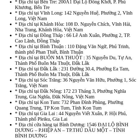
* Địa chỉ tại Bến Tre: 200A1 Đại Lộ Đồng Khởi, P. Phú
Khương, Bến Tre
* Địa chỉ tại Vĩnh Long: 142 Nguyễn Huệ, Phường 2, Vĩnh
Long, Việt Nam
* Địa chỉ tại Khánh Hòa: 108 Đ. Nguyễn Chích, Vĩnh Hải,
Nha Trang, Khánh Hòa, Việt Nam
* Địa chỉ tại Đồng Tháp : 66 Lê Anh Xuân, Phường 2, TP.
Cao Lãnh, Đồng Tháp
* Địa chỉ tại Bình Thuận : 110 Đặng Văn Ngữ, Phú Trinh,
thành phố Phan Thiết, Bình Thuận
* Địa chỉ tại BUÔN MA THUỘT : 35 Nguyễn Du, Tự An,
Thành Phố Buôn Ma Thuột, Đắk Lắk
* Địa chỉ tại Đắk Lắk : 231 Đường 30.4, Phường Ea Tam,
Thành Phố Buôn Ma Thuột, Đắk Lắk
* Địa chỉ tại Sóc Trăng: 36 Nguyễn Văn Hữu, Phường 1, Sóc
Trăng, Việt Nam
* Địa chỉ tại Đắk Nông: 172 23 Tháng 3, Phường Nghĩa
Trung, Gia Nghĩa, Đăk Nông, Việt Nam
* Địa chỉ tại Kon Tum: 732 Phan Đình Phùng, Phường
Quang Trung, TP Kon Tum, Tỉnh Kon Tum
* Địa chỉ tại Gia Lai : 44 Nguyễn Viết Xuân, P. Hội Phú,
Thành phố Pleiku, Gia Lai
* Địa chỉ cửa hàng tại Bình Dương: 1546 ĐẠI LỘ BÌNH
DƯƠNG – P.HIỆP AN – TP.THỦ DẦU MỘT – TỈNH
BÌNH DƯƠNG