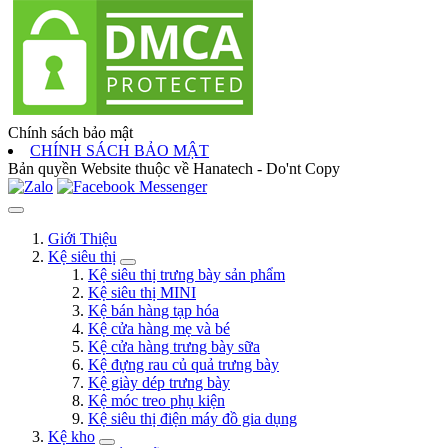
Chính sách bảo mật
CHÍNH SÁCH BẢO MẬT
Bản quyền Website thuộc về Hanatech - Do'nt Copy
Giới Thiệu
Kệ siêu thị
Kệ siêu thị trưng bày sản phẩm
Kệ siêu thị MINI
Kệ bán hàng tạp hóa
Kệ cửa hàng mẹ và bé
Kệ cửa hàng trưng bày sữa
Kệ đựng rau củ quả trưng bày
Kệ giày dép trưng bày
Kệ móc treo phụ kiện
Kệ siêu thị điện máy đồ gia dụng
Kệ kho