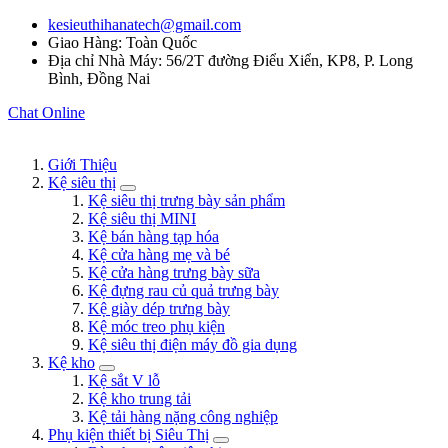
kesieuthihanatech@gmail.com
Giao Hàng: Toàn Quốc
Địa chỉ Nhà Máy: 56/2T đường Điểu Xiển, KP8, P. Long
Bình, Đồng Nai
Chat Online
Giới Thiệu
Kệ siêu thị
Kệ siêu thị trưng bày sản phẩm
Kệ siêu thị MINI
Kệ bán hàng tạp hóa
Kệ cửa hàng mẹ và bé
Kệ cửa hàng trưng bày sữa
Kệ đựng rau củ quả trưng bày
Kệ giày dép trưng bày
Kệ móc treo phụ kiện
Kệ siêu thị điện máy đồ gia dụng
Kệ kho
Kệ sắt V lỗ
Kệ kho trung tải
Kệ tải hàng nặng công nghiệp
Phụ kiện thiết bị Siêu Thị