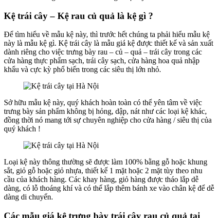
Kệ trái cây – Kệ rau củ quả là kệ gì ?
Để tìm hiểu về mẫu kệ này, thì trước hết chúng ta phải hiểu mẫu kệ
này là mẫu kệ gì. Kệ trái cây là mẫu giá kệ được thiết kế và sản xuất
dành riêng cho việc trưng bày rau – củ – quả – trái cây trong các
cửa hàng thực phẩm sạch, trái cây sạch, cửa hàng hoa quả nhập
khẩu và cực kỳ phổ biến trong các siêu thị lớn nhỏ.
Sở hữu mẫu kệ này, quý khách hoàn toàn có thể yên tâm về việc
trưng bày sản phẩm không bị hỏng, dập, nát như các loại kệ khác,
đồng thời nó mang tới sự chuyên nghiệp cho cửa hàng / siêu thị của
quý khách !
Loại kệ này thông thường sẽ được làm 100% bằng gỗ hoặc khung
sắt, giỏ gỗ hoặc giỏ nhựa, thiết kế 1 mặt hoặc 2 mặt tùy theo nhu
cầu của khách hàng. Các khay hàng, giỏ hàng được tháo lắp dễ
dàng, có lỗ thoáng khí và có thể lắp thêm bánh xe vào chân kệ để dễ
dàng di chuyển.
Các mẫu giá kệ trưng bày trái cây rau củ quả tại