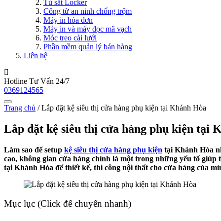
Tủ sắt Locker
Công từ an ninh chống trộm
Máy in hóa đơn
Máy in và máy đọc mã vạch
Móc treo cài lưới
Phần mềm quản lý bán hàng
Liên hệ
Hotline Tư Vấn 24/7
0369124565
Trang chủ
/
Lắp đặt kệ siêu thị cửa hàng phụ kiện tại Khánh Hòa
Lắp đặt kệ siêu thị cửa hàng phụ kiện tại
Làm sao để setup
kệ siêu thị cửa hàng phụ kiện
tại Khánh Hòa nh
cao, không gian cửa hàng chính là một trong những yếu tố giúp t
tại Khánh Hòa để thiết kế, thi công nội thất cho cửa hàng của m
Mục lục (Click để chuyển nhanh)