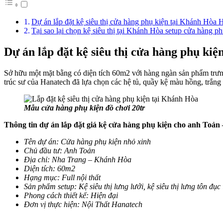
Dự án lắp đặt kệ siêu thị cửa hàng phụ kiện tại Khánh Hòa 
Tại sao lại chọn kệ siêu thị tại Khánh Hòa setup cửa hàng ph
Dự án lắp đặt kệ siêu thị cửa hàng phụ ki
Sở hữu một mặt bằng có diện tích 60m2 với hàng ngàn sản phẩm trưn
trúc sư của Hanatech đã lựa chọn các hệ tủ, quầy kệ màu hồng, trắng
Mẫu cửa hàng phụ kiện đồ chơi 20tr
Thông tin dự án lắp đặt giá kệ cửa hàng phụ kiện cho anh Toản 
Tên dự án: Cửa hàng phụ kiện nhỏ xinh
Chủ đầu tư: Anh Toản
Địa chỉ: Nha Trang – Khánh Hòa
Diện tích: 60m2
Hạng mục: Full nội thất
Sản phẩm setup: Kệ siêu thị lưng lưới, kệ siêu thị lưng tôn đục
Phong cách thiết kế: Hiện đại
Đơn vị thực hiện: Nội Thất Hanatech