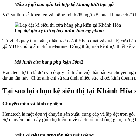
Mẫu kệ gỗ đầu gấu kết hợp kệ khung lưới bục gỗ
Với sự tinh tế, khéo léo và thông minh đội ngũ kỹ thuật Hanatech đã
Lắp đặt giá kệ trưng bày nước hoa mỹ phẩm
Từ vị trí quầy thu ngân, nhân viên có thể bao quát và quản lý cửa hà
gỗ MDF chống ẩm phủ melamine. Đồng thời, mỗi kệ được thiết kế với 
Mô hình cửa hàng phụ kiện 50m2
Hanatech tự tin là đơn vị có quy trình làm việc bài bản và chuyên 
dự án lần này. Chúc anh chị và gia đình nhiều sức khoẻ, kinh doanh p
Tại sao lại chọn kệ siêu thị tại Khánh Hòa
Chuyên môn và kinh nghiệm
Hanatech là một đơn vị chuyên sản xuất, cung cấp và lắp đặt trọn gói 
Sự chuyên môn này giúp họ hiểu rõ về cách bố trí không gian, trưng b
Mẫu kệ siêu thị lưng tôn liền màu hồng