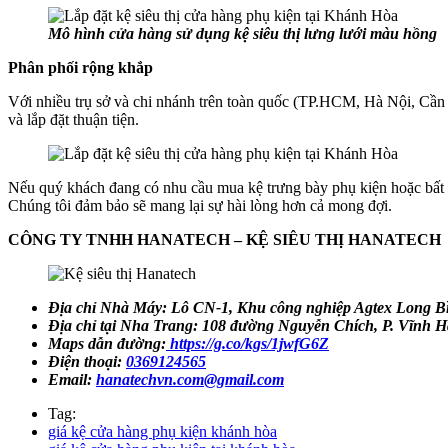
Mô hình cửa hàng sử dụng kệ siêu thị lưng lưới màu hồng
Phân phối rộng khắp
Với nhiều trụ sở và chi nhánh trên toàn quốc (TP.HCM, Hà Nội, Cầ
và lắp đặt thuận tiện.
Nếu quý khách đang có nhu cầu mua kệ trưng bày phụ kiện hoặc bất k
Chúng tôi đảm bảo sẽ mang lại sự hài lòng hơn cả mong đợi.
CÔNG TY TNHH HANATECH – KỆ SIÊU THỊ HANATECH
Địa chỉ Nhà Máy:
Lô CN-1, Khu công nghiệp Agtex Long B
Địa chỉ tại Nha Trang: 108 đường Nguyễn Chích, P. Vĩnh 
Maps dẫn đường:
https://g.co/kgs/1jwfG6Z
Điện thoại:
0369124565
Email:
hanatechvn.com@gmail.com
Tag:
giá kệ cửa hàng phụ kiện khánh hòa