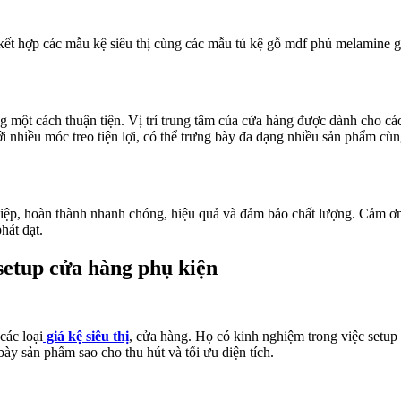
 kết hợp các mẫu kệ siêu thị cùng các mẫu tủ kệ gỗ mdf phủ melamine g
ng một cách thuận tiện. Vị trí trung tâm của cửa hàng được dành cho c
nhiều móc treo tiện lợi, có thể trưng bày đa dạng nhiều sản phẩm cù
nghiệp, hoàn thành nhanh chóng, hiệu quả và đảm bảo chất lượng. Cảm 
hát đạt.
 setup cửa hàng phụ kiện
các loại
giá kệ siêu thị
, cửa hàng. Họ có kinh nghiệm trong việc setup
ày sản phẩm sao cho thu hút và tối ưu diện tích.