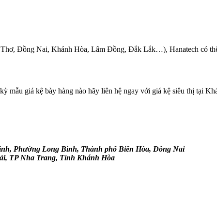
n Thơ, Đồng Nai, Khánh Hòa, Lâm Đồng, Đắk Lắk…), Hanatech có thể 
ỳ mẫu giá kệ bày hàng nào hãy liên hệ ngay với giá kệ siêu thị tại K
ình, Phường Long Bình, Thành phố Biên Hòa, Đồng Nai
Hải, TP Nha Trang, Tỉnh Khánh Hòa