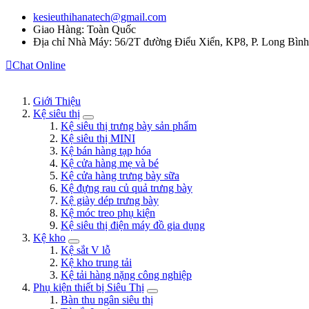
kesieuthihanatech@gmail.com
Giao Hàng: Toàn Quốc
Địa chỉ Nhà Máy: 56/2T đường Điểu Xiển, KP8, P. Long Bìn
Chat Online
Giới Thiệu
Kệ siêu thị
Kệ siêu thị trưng bày sản phẩm
Kệ siêu thị MINI
Kệ bán hàng tạp hóa
Kệ cửa hàng mẹ và bé
Kệ cửa hàng trưng bày sữa
Kệ đựng rau củ quả trưng bày
Kệ giày dép trưng bày
Kệ móc treo phụ kiện
Kệ siêu thị điện máy đồ gia dụng
Kệ kho
Kệ sắt V lỗ
Kệ kho trung tải
Kệ tải hàng nặng công nghiệp
Phụ kiện thiết bị Siêu Thị
Bàn thu ngân siêu thị