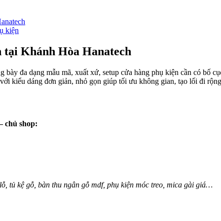
Hanatech
ụ kiện
ện tại Khánh Hòa Hanatech
g bày đa dạng mẫu mã, xuất xứ, setup cửa hàng phụ kiện cần có bố c
 với kiểu dáng đơn giản, nhỏ gọn giúp tối ưu không gian, tạo lối đi r
– chủ shop:
 lỗ, tủ kệ gỗ, bàn thu ngân gỗ mdf, phụ kiện móc treo, mica gài giá…