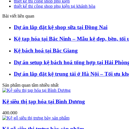
thiết kế thi công shop phụ kiện
thiết kế thi công shop phụ kiện tại khánh hòa
Bài viết liên quan
Dự án lắp đặt kệ shop sữa tại Đồng Nai
Kệ tạp hóa tại Bắc Ninh – Mẫu kệ đẹp, bền, tối
Kệ bách hoá tại Bắc Giang
Dự án setup kệ bách hoá tổng hợp tại Hải Phòn
Dự án lắp đặt kệ trung tải ở Hà Nội – Tối ưu kh
Sản phẩm quan tâm nhiều nhất
Kệ siêu thị tạp hóa tại Bình Dương
400.000
Kệ gỗ siêu thị trưng bày sản phẩm