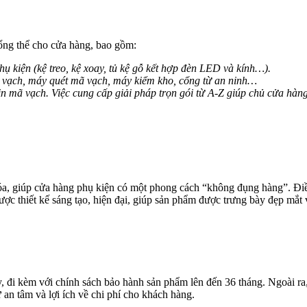
ổng thể cho cửa hàng, bao gồm:
ụ kiện (kệ treo, kệ xoay, tủ kệ gỗ kết hợp đèn LED và kính…).
 mã vạch, máy quét mã vạch, máy kiểm kho, cổng từ an ninh…
mã vạch. Việc cung cấp giải pháp trọn gói từ A-Z giúp chủ cửa hàng 
óa, giúp cửa hàng phụ kiện có một phong cách “không đụng hàng”. Điều
ợc thiết kế sáng tạo, hiện đại, giúp sản phẩm được trưng bày đẹp mắt v
 đi kèm với chính sách bảo hành sản phẩm lên đến 36 tháng. Ngoài ra, 
an tâm và lợi ích về chi phí cho khách hàng.