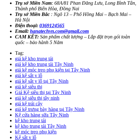
Trụ sở Miền Nam
: 68A/81 Phan Đăng Lưu, Long Bình Tân,
Thành phố Biên Hòa, Đồng Nai
Trụ sở Miền Bắc
: Ngõ 13 – Phố Hồng Mai – Bạch Mai –
Hà Nội
Điện thoại:
0369124565
Email:
hanatechvn.com@gmail.com
CAM KẾT:
Sản phẩm chất lượng – Lắp đặt trọn gói toàn
quốc – bảo hành 5 Năm
Tag:
giá kệ kho trung tải
giá kệ kho trung tải Tây Ninh
giá kệ móc treo phụ kiện tại Tây Ninh
giá kệ sắt v lỗ
giá kệ sắt v lỗ tại Tây Ninh
giá kệ siêu thị
Giá Kệ siêu thị tại Tây Ninh
giá kệ siêu thị tây ninh
giá kệ trái cây
giá kệ trưng bày hàng tại Tây Ninh
Kệ cửa hàng sữa Tây Ninh
kệ kho trung tải
kệ kho trung tải Tây Ninh
kệ móc treo phụ kiện
Kệ sắt v lỗ