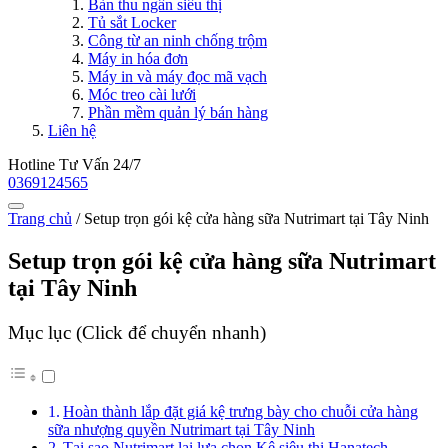
Bàn thu ngân siêu thị
Tủ sắt Locker
Công từ an ninh chống trộm
Máy in hóa đơn
Máy in và máy đọc mã vạch
Móc treo cài lưới
Phần mềm quản lý bán hàng
Liên hệ
Hotline Tư Vấn 24/7
0369124565
Trang chủ
/
Setup trọn gói kệ cửa hàng sữa Nutrimart tại Tây Ninh
Setup trọn gói kệ cửa hàng sữa Nutrimart
tại Tây Ninh
Mục lục (Click để chuyển nhanh)
Hoàn thành lắp đặt giá kệ trưng bày cho chuỗi cửa hàng
sữa nhượng quyền Nutrimart tại Tây Ninh
Tại sao Nutrimart lại lựa chọn Kệ siêu thị Hanatech