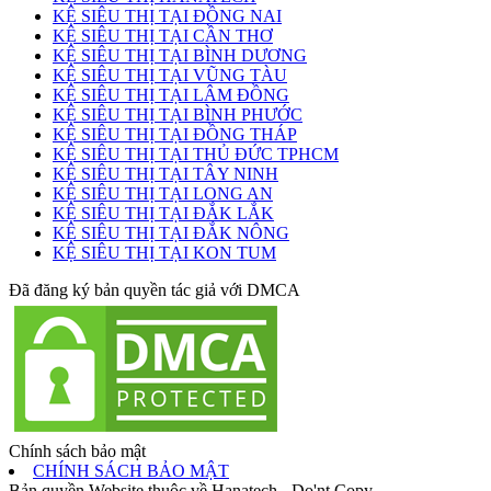
KỆ SIÊU THỊ TẠI ĐỒNG NAI
KỆ SIÊU THỊ TẠI CẦN THƠ
KỆ SIÊU THỊ TẠI BÌNH DƯƠNG
KỆ SIÊU THỊ TẠI VŨNG TÀU
KỆ SIÊU THỊ TẠI LÂM ĐỒNG
KỆ SIÊU THỊ TẠI BÌNH PHƯỚC
KỆ SIÊU THỊ TẠI ĐỒNG THÁP
KỆ SIÊU THỊ TẠI THỦ ĐỨC TPHCM
KỆ SIÊU THỊ TẠI TÂY NINH
KỆ SIÊU THỊ TẠI LONG AN
KỆ SIÊU THỊ TẠI ĐẮK LẮK
KỆ SIÊU THỊ TẠI ĐẮK NÔNG
KỆ SIÊU THỊ TẠI KON TUM
Đã đăng ký bản quyền tác giả với DMCA
Chính sách bảo mật
CHÍNH SÁCH BẢO MẬT
Bản quyền Website thuộc về Hanatech - Do'nt Copy