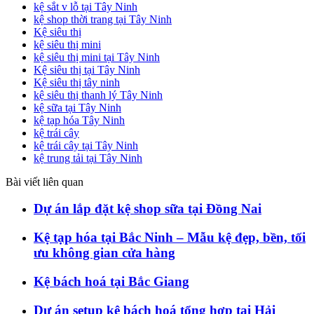
kệ sắt v lỗ tại Tây Ninh
kệ shop thời trang tại Tây Ninh
Kệ siêu thị
kệ siêu thị mini
kệ siêu thị mini tại Tây Ninh
Kệ siêu thị tại Tây Ninh
Kệ siêu thị tây ninh
kệ siêu thị thanh lý Tây Ninh
kệ sữa tại Tây Ninh
kệ tạp hóa Tây Ninh
kệ trái cây
kệ trái cây tại Tây Ninh
kệ trung tải tại Tây Ninh
Bài viết liên quan
Dự án lắp đặt kệ shop sữa tại Đồng Nai
Kệ tạp hóa tại Bắc Ninh – Mẫu kệ đẹp, bền, tối
ưu không gian cửa hàng
Kệ bách hoá tại Bắc Giang
Dự án setup kệ bách hoá tổng hợp tại Hải