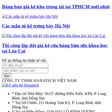
Bảng báo giá kệ kho trung tải tại TPHCM mới nhất
Các mẫu tủ kệ trưng bày Hà Nội
Thi công lắp đặt giá kệ cửa hàng bỉm sữa khoa học
tại Lào Cai
Để lại thông tin nhận tư vấn
Gửi
CÔNG TY TNHH HANATECH VIỆT NAM
* Địa chỉ Nhà Máy: 56/2T đường Điểu Xiển, KP8, P. Long
Bình, tỉnh Đồng Nai
* Trụ Sở Chính: 211 Hoàng Tam Kỳ, P. Long Bình, tỉnh
Đồng Nai
* Trụ sở Miền Đông: 1546 ĐẠI LỘ BÌNH DƯƠNG –