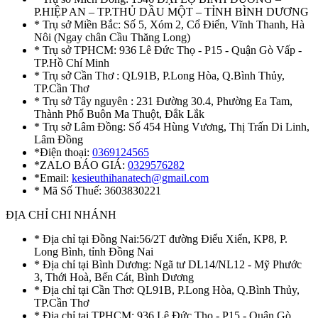
P.HIỆP AN – TP.THỦ DẦU MỘT – TỈNH BÌNH DƯƠNG
* Trụ sở Miền Bắc: Số 5, Xóm 2, Cổ Điển, Vĩnh Thanh, Hà
Nôi (Ngay chân Cầu Thăng Long)
* Trụ sở TPHCM: 936 Lê Đức Thọ - P15 - Quận Gò Vấp -
TP.Hồ Chí Minh
* Trụ sở Cần Thơ : QL91B, P.Long Hòa, Q.Bình Thủy,
TP.Cần Thơ
* Trụ sở Tây nguyên : 231 Đường 30.4, Phường Ea Tam,
Thành Phố Buôn Ma Thuột, Đắk Lắk
* Trụ sở Lâm Đồng: Số 454 Hùng Vương, Thị Trấn Di Linh,
Lâm Đồng
*Điện thoại:
0369124565
*ZALO BÁO GIÁ:
0329576282
*Email:
kesieuthihanatech@gmail.com
* Mã Số Thuế: 3603830221
ĐỊA CHỈ CHI NHÁNH
* Địa chỉ tại Đồng Nai:56/2T đường Điểu Xiển, KP8, P.
Long Bình, tỉnh Đồng Nai
* Địa chỉ tại Bình Dương: Ngã tư DL14/NL12 - Mỹ Phước
3, Thới Hoà, Bến Cát, Bình Dương
* Địa chỉ tại Cần Thơ: QL91B, P.Long Hòa, Q.Bình Thủy,
TP.Cần Thơ
* Địa chỉ tại TPHCM: 936 Lê Đức Thọ - P15 - Quận Gò