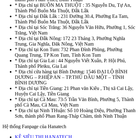
* Địa chỉ tại BUÔN MA THUỘT : 35 Nguyễn Du, Tự An,
Thành Phố Buôn Ma Thuột, Đắk Lắk
* Địa chỉ tại Đắk Lắk : 231 Đường 30.4, Phường Ea Tam,
Thành Phố Buôn Ma Thuột, Đắk Lắk
* Địa chỉ tại Sóc Trăng: 36 Nguyễn Văn Hữu, Phường 1, Sóc
Trăng, Việt Nam
* Địa chỉ tại Đắk Nông: 172 23 Tháng 3, Phường Nghĩa
Trung, Gia Nghĩa, Đăk Nông, Việt Nam
* Địa chỉ tại Kon Tum: 732 Phan Đình Phùng, Phường
Quang Trung, TP Kon Tum, Tỉnh Kon Tum
* Địa chỉ tại Gia Lai : 44 Nguyễn Viết Xuân, P. Hội Phú,
Thành phố Pleiku, Gia Lai
* Địa chỉ cửa hàng tại Bình Dương: 1546 ĐẠI LỘ BÌNH
DƯƠNG – P.HIỆP AN – TP.THỦ DẦU MỘT – TỈNH
BÌNH DƯƠNG
* Địa chỉ tại Tiền Giang: 21 Phan văn Kiêu , Thị xã Cai Lậy,
Huyện Cai Lậy, Tiền Giang
* Địa chỉ tại Cà Mau: 73-5 Trần Văn Bình, Phường 5, Thành
phố Cà Mau, Cà Mau, Việt Nam
* Địa chỉ tại Ninh THuận: Số 10 Hoàng Diệu, Phường Thanh
Sơn, thành phố Phan Rang-Tháp Chàm, tỉnh Ninh Thuận
Hệ thống Fanpage của Hanatech
KỆ SIÊU THỊ HANATECH