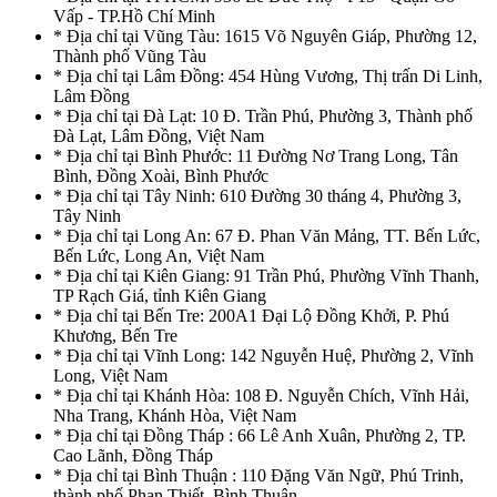
Vấp - TP.Hồ Chí Minh
* Địa chỉ tại Vũng Tàu: 1615 Võ Nguyên Giáp, Phường 12,
Thành phố Vũng Tàu
* Địa chỉ tại Lâm Đồng: 454 Hùng Vương, Thị trấn Di Linh,
Lâm Đồng
* Địa chỉ tại Đà Lạt: 10 Đ. Trần Phú, Phường 3, Thành phố
Đà Lạt, Lâm Đồng, Việt Nam
* Địa chỉ tại Bình Phước: 11 Đường Nơ Trang Long, Tân
Bình, Đồng Xoài, Bình Phước
* Địa chỉ tại Tây Ninh: 610 Đường 30 tháng 4, Phường 3,
Tây Ninh
* Địa chỉ tại Long An: 67 Đ. Phan Văn Mảng, TT. Bến Lức,
Bến Lức, Long An, Việt Nam
* Địa chỉ tại Kiên Giang: 91 Trần Phú, Phường Vĩnh Thanh,
TP Rạch Giá, tỉnh Kiên Giang
* Địa chỉ tại Bến Tre: 200A1 Đại Lộ Đồng Khởi, P. Phú
Khương, Bến Tre
* Địa chỉ tại Vĩnh Long: 142 Nguyễn Huệ, Phường 2, Vĩnh
Long, Việt Nam
* Địa chỉ tại Khánh Hòa: 108 Đ. Nguyễn Chích, Vĩnh Hải,
Nha Trang, Khánh Hòa, Việt Nam
* Địa chỉ tại Đồng Tháp : 66 Lê Anh Xuân, Phường 2, TP.
Cao Lãnh, Đồng Tháp
* Địa chỉ tại Bình Thuận : 110 Đặng Văn Ngữ, Phú Trinh,
thành phố Phan Thiết, Bình Thuận