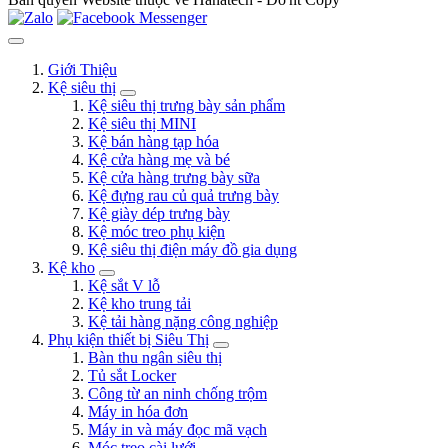
Giới Thiệu
Kệ siêu thị
Kệ siêu thị trưng bày sản phẩm
Kệ siêu thị MINI
Kệ bán hàng tạp hóa
Kệ cửa hàng mẹ và bé
Kệ cửa hàng trưng bày sữa
Kệ đựng rau củ quả trưng bày
Kệ giày dép trưng bày
Kệ móc treo phụ kiện
Kệ siêu thị điện máy đồ gia dụng
Kệ kho
Kệ sắt V lỗ
Kệ kho trung tải
Kệ tải hàng nặng công nghiệp
Phụ kiện thiết bị Siêu Thị
Bàn thu ngân siêu thị
Tủ sắt Locker
Công từ an ninh chống trộm
Máy in hóa đơn
Máy in và máy đọc mã vạch
Móc treo cài lưới