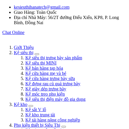
kesieuthihanatech@gmail.com
Giao Hàng: Toàn Quốc
Địa chỉ Nhà Máy: 56/2T đường Điểu Xiển, KP8, P. Long
Bình, Đồng Nai
Chat Online
Giới Thiệu
Kệ siêu thị
Kệ siêu thị trưng bày sản phẩm
Kệ siêu thị MINI
Kệ bán hàng tạp hóa
Kệ cửa hàng mẹ và bé
Kệ cửa hàng trưng bày sữa
Kệ đựng rau củ quả trưng bày
Kệ giày dép trưng bày
Kệ móc treo phụ kiện
Kệ siêu thị điện máy đồ gia dụng
Kệ kho
Kệ sắt V lỗ
Kệ kho trung tải
Kệ tải hàng nặng công nghiệp
Phụ kiện thiết bị Siêu Thị