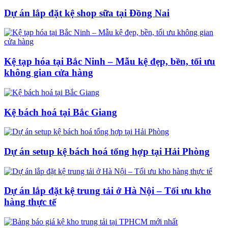
Dự án lắp đặt kệ shop sữa tại Đồng Nai
Kệ tạp hóa tại Bắc Ninh – Mẫu kệ đẹp, bền, tối ưu
không gian cửa hàng
Kệ bách hoá tại Bắc Giang
Dự án setup kệ bách hoá tổng hợp tại Hải Phòng
Dự án lắp đặt kệ trung tải ở Hà Nội – Tối ưu kho
hàng thực tế