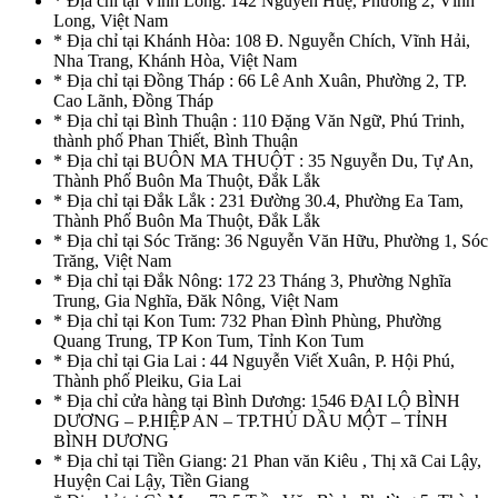
* Địa chỉ tại Vĩnh Long: 142 Nguyễn Huệ, Phường 2, Vĩnh
Long, Việt Nam
* Địa chỉ tại Khánh Hòa: 108 Đ. Nguyễn Chích, Vĩnh Hải,
Nha Trang, Khánh Hòa, Việt Nam
* Địa chỉ tại Đồng Tháp : 66 Lê Anh Xuân, Phường 2, TP.
Cao Lãnh, Đồng Tháp
* Địa chỉ tại Bình Thuận : 110 Đặng Văn Ngữ, Phú Trinh,
thành phố Phan Thiết, Bình Thuận
* Địa chỉ tại BUÔN MA THUỘT : 35 Nguyễn Du, Tự An,
Thành Phố Buôn Ma Thuột, Đắk Lắk
* Địa chỉ tại Đắk Lắk : 231 Đường 30.4, Phường Ea Tam,
Thành Phố Buôn Ma Thuột, Đắk Lắk
* Địa chỉ tại Sóc Trăng: 36 Nguyễn Văn Hữu, Phường 1, Sóc
Trăng, Việt Nam
* Địa chỉ tại Đắk Nông: 172 23 Tháng 3, Phường Nghĩa
Trung, Gia Nghĩa, Đăk Nông, Việt Nam
* Địa chỉ tại Kon Tum: 732 Phan Đình Phùng, Phường
Quang Trung, TP Kon Tum, Tỉnh Kon Tum
* Địa chỉ tại Gia Lai : 44 Nguyễn Viết Xuân, P. Hội Phú,
Thành phố Pleiku, Gia Lai
* Địa chỉ cửa hàng tại Bình Dương: 1546 ĐẠI LỘ BÌNH
DƯƠNG – P.HIỆP AN – TP.THỦ DẦU MỘT – TỈNH
BÌNH DƯƠNG
* Địa chỉ tại Tiền Giang: 21 Phan văn Kiêu , Thị xã Cai Lậy,
Huyện Cai Lậy, Tiền Giang