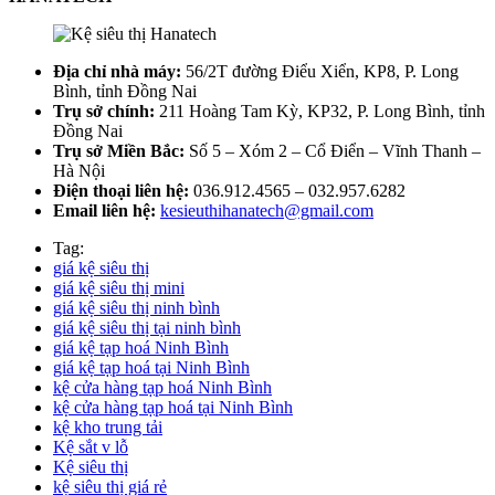
Địa chỉ nhà máy:
56/2T đường Điểu Xiển, KP8, P. Long
Bình, tỉnh Đồng Nai
Trụ sở chính:
211 Hoàng Tam Kỳ, KP32, P. Long Bình, tỉnh
Đồng Nai
Trụ sở Miền Bắc:
Số 5 – Xóm 2 – Cổ Điển – Vĩnh Thanh –
Hà Nội
Điện thoại liên hệ:
036.912.4565 – 032.957.6282
Email liên hệ:
kesieuthihanatech@gmail.com
Tag:
giá kệ siêu thị
giá kệ siêu thị mini
giá kệ siêu thị ninh bình
giá kệ siêu thị tại ninh bình
giá kệ tạp hoá Ninh Bình
giá kệ tạp hoá tại Ninh Bình
kệ cửa hàng tạp hoá Ninh Bình
kệ cửa hàng tạp hoá tại Ninh Bình
kệ kho trung tải
Kệ sắt v lỗ
Kệ siêu thị
kệ siêu thị giá rẻ