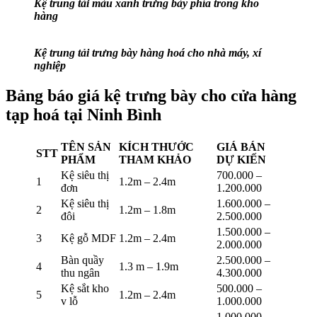
Kệ trung tải màu xanh trưng bày phía trong kho
hàng
Kệ trung tải trưng bày hàng hoá cho nhà máy, xí
nghiệp
Bảng báo giá kệ trưng bày cho cửa hàng
tạp hoá tại Ninh Bình
TÊN SẢN
KÍCH THƯỚC
GIÁ BÁN
STT
PHẨM
THAM KHẢO
DỰ KIẾN
Kệ siêu thị
700.000 –
1
1.2m – 2.4m
đơn
1.200.000
Kệ siêu thị
1.600.000 –
2
1.2m – 1.8m
đôi
2.500.000
1.500.000 –
3
Kệ gỗ MDF
1.2m – 2.4m
2.000.000
Bàn quầy
2.500.000 –
4
1.3 m – 1.9m
thu ngân
4.300.000
Kệ sắt kho
500.000 –
5
1.2m – 2.4m
v lỗ
1.000.000
1.000.000 –