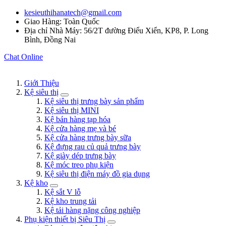
kesieuthihanatech@gmail.com
Giao Hàng: Toàn Quốc
Địa chỉ Nhà Máy: 56/2T đường Điểu Xiển, KP8, P. Long
Bình, Đồng Nai
Chat Online
Giới Thiệu
Kệ siêu thị
Kệ siêu thị trưng bày sản phẩm
Kệ siêu thị MINI
Kệ bán hàng tạp hóa
Kệ cửa hàng mẹ và bé
Kệ cửa hàng trưng bày sữa
Kệ đựng rau củ quả trưng bày
Kệ giày dép trưng bày
Kệ móc treo phụ kiện
Kệ siêu thị điện máy đồ gia dụng
Kệ kho
Kệ sắt V lỗ
Kệ kho trung tải
Kệ tải hàng nặng công nghiệp
Phụ kiện thiết bị Siêu Thị