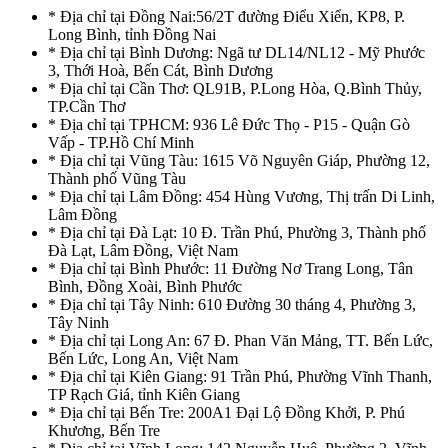
* Địa chỉ tại Đồng Nai:56/2T đường Điểu Xiển, KP8, P.
Long Bình, tỉnh Đồng Nai
* Địa chỉ tại Bình Dương: Ngã tư DL14/NL12 - Mỹ Phước
3, Thới Hoà, Bến Cát, Bình Dương
* Địa chỉ tại Cần Thơ: QL91B, P.Long Hòa, Q.Bình Thủy,
TP.Cần Thơ
* Địa chỉ tại TPHCM: 936 Lê Đức Thọ - P15 - Quận Gò
Vấp - TP.Hồ Chí Minh
* Địa chỉ tại Vũng Tàu: 1615 Võ Nguyên Giáp, Phường 12,
Thành phố Vũng Tàu
* Địa chỉ tại Lâm Đồng: 454 Hùng Vương, Thị trấn Di Linh,
Lâm Đồng
* Địa chỉ tại Đà Lạt: 10 Đ. Trần Phú, Phường 3, Thành phố
Đà Lạt, Lâm Đồng, Việt Nam
* Địa chỉ tại Bình Phước: 11 Đường Nơ Trang Long, Tân
Bình, Đồng Xoài, Bình Phước
* Địa chỉ tại Tây Ninh: 610 Đường 30 tháng 4, Phường 3,
Tây Ninh
* Địa chỉ tại Long An: 67 Đ. Phan Văn Mảng, TT. Bến Lức,
Bến Lức, Long An, Việt Nam
* Địa chỉ tại Kiên Giang: 91 Trần Phú, Phường Vĩnh Thanh,
TP Rạch Giá, tỉnh Kiên Giang
* Địa chỉ tại Bến Tre: 200A1 Đại Lộ Đồng Khởi, P. Phú
Khương, Bến Tre