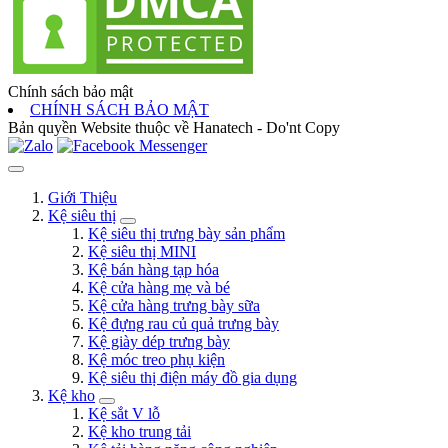
Chính sách bảo mật
CHÍNH SÁCH BẢO MẬT
Bản quyền Website thuộc về Hanatech - Do'nt Copy
Giới Thiệu
Kệ siêu thị
Kệ siêu thị trưng bày sản phẩm
Kệ siêu thị MINI
Kệ bán hàng tạp hóa
Kệ cửa hàng mẹ và bé
Kệ cửa hàng trưng bày sữa
Kệ đựng rau củ quả trưng bày
Kệ giày dép trưng bày
Kệ móc treo phụ kiện
Kệ siêu thị điện máy đồ gia dụng
Kệ kho
Kệ sắt V lỗ
Kệ kho trung tải