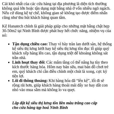
Cái khó nhất của các cửa hàng tại địa phương là diện tích thường
không quá lớn hoặc tận dụng mặt bằng nhà ở vốn nhiều ngõ ngách.
Nếu cứ dùng kệ tự chế, không gian sẽ không tạo được điểm nhấn
cũng như thu hút khách hàng quan tâm.
Kệ Hanatech chính là giải pháp giúp cho những mặt bằng chật hẹp
30-50m2 tại Ninh Bình được phát huy hết chức năng, nhiệm vụ của
nó:
Tận dụng chiều cao:
Thay vì bày tràn lan dưới sàn, hệ thống
kệ siêu thị lưng lưới hay kệ siêu thị lưng tôn đục lỗ giúp quý
khách xếp hàng lên cao, tận dụng triệt để khoảng không sát
trần nhà.
Linh hoạt thay đổi
: Các mâm tầng có thể nâng hạ tùy theo
kích thước hàng hóa. Hôm nay bán sữa, mai bán đồ chơi trẻ
em, quý khách chỉ cần điều chỉnh một chút là xong, cực kỳ
tiện lợi.
Lối đi thông thoáng:
Khi hàng hóa đã “lên kệ”, lối đi sẽ
rộng rãi hơn, giúp khách hàng thoải mái đẩy xe hay dắt con
nhỏ vào mua sắm mà không lo va quẹt.
Lắp đặt kệ siêu thị lưng tôn liền màu trắng cao cấp
cho cửa hàng tạp hoá Ninh Bình