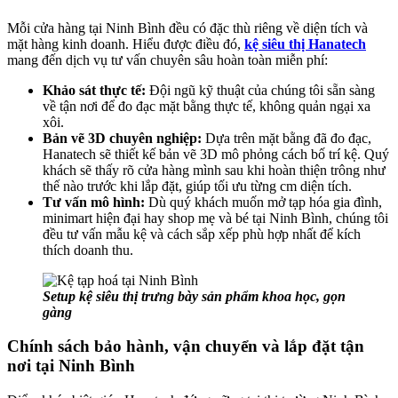
Mỗi cửa hàng tại Ninh Bình đều có đặc thù riêng về diện tích và
mặt hàng kinh doanh. Hiểu được điều đó,
kệ siêu thị Hanatech
mang đến dịch vụ tư vấn chuyên sâu hoàn toàn miễn phí:
Khảo sát thực tế:
Đội ngũ kỹ thuật của chúng tôi sẵn sàng
về tận nơi để đo đạc mặt bằng thực tế, không quản ngại xa
xôi.
Bản vẽ 3D chuyên nghiệp:
Dựa trên mặt bằng đã đo đạc,
Hanatech sẽ thiết kế bản vẽ 3D mô phỏng cách bố trí kệ. Quý
khách sẽ thấy rõ cửa hàng mình sau khi hoàn thiện trông như
thế nào trước khi lắp đặt, giúp tối ưu từng cm diện tích.
Tư vấn mô hình:
Dù quý khách muốn mở tạp hóa gia đình,
minimart hiện đại hay shop mẹ và bé tại Ninh Bình, chúng tôi
đều tư vấn mẫu kệ và cách sắp xếp phù hợp nhất để kích
thích doanh thu.
Setup kệ siêu thị trưng bày sản phẩm khoa học, gọn
gàng
Chính sách bảo hành, vận chuyển và lắp đặt tận
nơi tại Ninh Bình