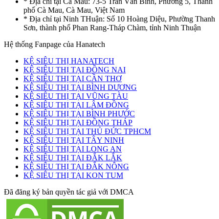
* Địa chỉ tại Cà Mau: 73-5 Trần Văn Bình, Phường 5, Thành
phố Cà Mau, Cà Mau, Việt Nam
* Địa chỉ tại Ninh THuận: Số 10 Hoàng Diệu, Phường Thanh
Sơn, thành phố Phan Rang-Tháp Chàm, tỉnh Ninh Thuận
Hệ thống Fanpage của Hanatech
KỆ SIÊU THỊ HANATECH
KỆ SIÊU THỊ TẠI ĐỒNG NAI
KỆ SIÊU THỊ TẠI CẦN THƠ
KỆ SIÊU THỊ TẠI BÌNH DƯƠNG
KỆ SIÊU THỊ TẠI VŨNG TÀU
KỆ SIÊU THỊ TẠI LÂM ĐỒNG
KỆ SIÊU THỊ TẠI BÌNH PHƯỚC
KỆ SIÊU THỊ TẠI ĐỒNG THÁP
KỆ SIÊU THỊ TẠI THỦ ĐỨC TPHCM
KỆ SIÊU THỊ TẠI TÂY NINH
KỆ SIÊU THỊ TẠI LONG AN
KỆ SIÊU THỊ TẠI ĐẮK LẮK
KỆ SIÊU THỊ TẠI ĐẮK NÔNG
KỆ SIÊU THỊ TẠI KON TUM
Đã đăng ký bản quyền tác giả với DMCA