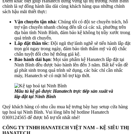
Điểm khác biệt giúp Hanatech đứng vững tại thị trường Ninh Bình
chính là sự đồng hành lâu dài cùng khách hàng qua những chính
sách hậu mãi thiết thực:
Vận chuyển tận nhà
: Chúng tôi có đội xe chuyên trách, hỗ
trợ vận chuyển nhanh chóng đến tất cả các xã, phường trên
địa bàn tỉnh Ninh Bình, đảm bảo kệ không bị trầy xước trong
quá trình di chuyển.
Lắp đặt thần tốc
: Đội ngũ thợ lành nghề sẽ tiến hành lắp đặt
trọn gói ngay trong ngày, đảm bảo tính thẩm mỹ và độ chắc
chắn tuyệt đối cho hệ thống giá kệ.
Bảo hành dài hạn
: Mọi sản phẩm kệ Hanatech lắp đặt tại
Ninh Bình đều được bảo hành lên đến 3 năm. Bất kể vấn đề
gì phát sinh trong quá trình sử dụng, các bác chỉ cần nhấc
máy, Hanatech sẽ có mặt hỗ trợ kịp thời.
Mẫu tủ kệ gỗ được Hanatech trực tiếp sản xuất và
lắp đặt tại Ninh Bình
Quý khách hàng có nhu cầu mua kệ trưng bày hay setup cửa hàng
tạp hoá tại Ninh Bình. Vui lòng liên hệ hotline Hanatech
0369124565 để được hỗ trợ tốt nhất nhé!
CÔNG TY TNHH HANATECH VIỆT NAM – KỆ SIÊU THỊ
HANATECH