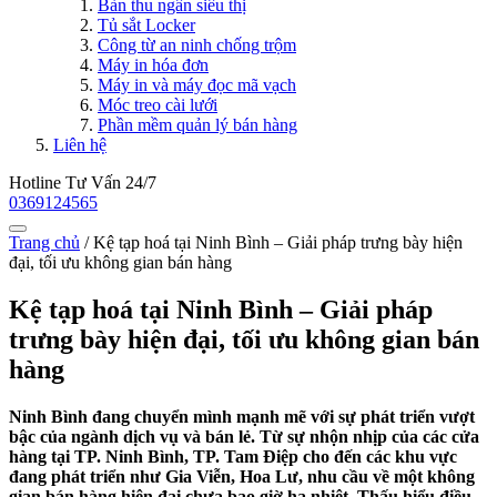
Bàn thu ngân siêu thị
Tủ sắt Locker
Công từ an ninh chống trộm
Máy in hóa đơn
Máy in và máy đọc mã vạch
Móc treo cài lưới
Phần mềm quản lý bán hàng
Liên hệ
Hotline Tư Vấn 24/7
0369124565
Trang chủ
/
Kệ tạp hoá tại Ninh Bình – Giải pháp trưng bày hiện
đại, tối ưu không gian bán hàng
Kệ tạp hoá tại Ninh Bình – Giải pháp
trưng bày hiện đại, tối ưu không gian bán
hàng
Ninh Bình đang chuyển mình mạnh mẽ với sự phát triển vượt
bậc của ngành dịch vụ và bán lẻ. Từ sự nhộn nhịp của các cửa
hàng tại TP. Ninh Bình, TP. Tam Điệp cho đến các khu vực
đang phát triển như Gia Viễn, Hoa Lư, nhu cầu về một không
gian bán hàng hiện đại chưa bao giờ hạ nhiệt. Thấu hiểu điều