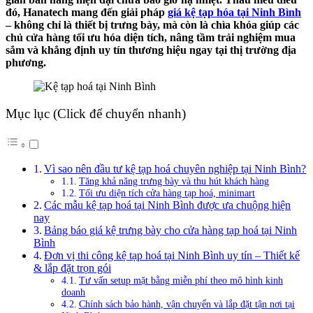
đó, Hanatech mang đến giải pháp
giá kệ tạp hóa tại Ninh Bình
– không chỉ là thiết bị trưng bày, mà còn là chìa khóa giúp các
chủ cửa hàng tối ưu hóa diện tích, nâng tầm trải nghiệm mua
sắm và khẳng định uy tín thương hiệu ngay tại thị trường địa
phương.
Mục lục (Click để chuyển nhanh)
Vì sao nên đầu tư kệ tạp hoá chuyên nghiệp tại Ninh Bình?
Tăng khả năng trưng bày và thu hút khách hàng
Tối ưu diện tích cửa hàng tạp hoá, minimart
Các mẫu kệ tạp hoá tại Ninh Bình được ưa chuộng hiện
nay
Bảng báo giá kệ trưng bày cho cửa hàng tạp hoá tại Ninh
Bình
Đơn vị thi công kệ tạp hoá tại Ninh Bình uy tín – Thiết kế
& lắp đặt trọn gói
Tư vấn setup mặt bằng miễn phí theo mô hình kinh
doanh
Chính sách bảo hành, vận chuyển và lắp đặt tận nơi tại