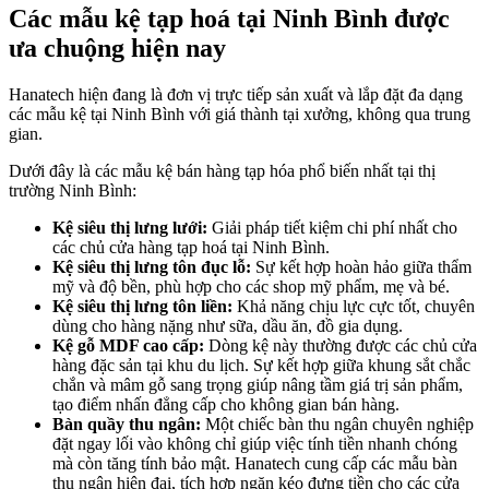
Các mẫu kệ tạp hoá tại Ninh Bình được
ưa chuộng hiện nay
Hanatech hiện đang là đơn vị trực tiếp sản xuất và lắp đặt đa dạng
các mẫu kệ tại Ninh Bình với giá thành tại xưởng, không qua trung
gian.
Dưới đây là các mẫu kệ bán hàng tạp hóa phổ biến nhất tại thị
trường Ninh Bình:
Kệ siêu thị lưng lưới:
Giải pháp tiết kiệm chi phí nhất cho
các chủ cửa hàng tạp hoá tại Ninh Bình.
Kệ siêu thị lưng tôn đục lỗ:
Sự kết hợp hoàn hảo giữa thẩm
mỹ và độ bền, phù hợp cho các shop mỹ phẩm, mẹ và bé.
Kệ siêu thị lưng tôn liền:
Khả năng chịu lực cực tốt, chuyên
dùng cho hàng nặng như sữa, dầu ăn, đồ gia dụng.
Kệ gỗ MDF cao cấp:
Dòng kệ này thường được các chủ cửa
hàng đặc sản tại khu du lịch. Sự kết hợp giữa khung sắt chắc
chắn và mâm gỗ sang trọng giúp nâng tầm giá trị sản phẩm,
tạo điểm nhấn đẳng cấp cho không gian bán hàng.
Bàn quầy thu ngân:
Một chiếc bàn thu ngân chuyên nghiệp
đặt ngay lối vào không chỉ giúp việc tính tiền nhanh chóng
mà còn tăng tính bảo mật. Hanatech cung cấp các mẫu bàn
thu ngân hiện đại, tích hợp ngăn kéo đựng tiền cho các cửa