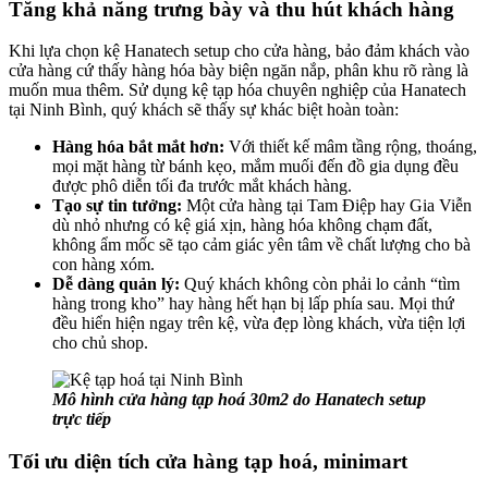
Tăng khả năng trưng bày và thu hút khách hàng
Khi lựa chọn kệ Hanatech setup cho cửa hàng, bảo đảm khách vào
cửa hàng cứ thấy hàng hóa bày biện ngăn nắp, phân khu rõ ràng là
muốn mua thêm. Sử dụng kệ tạp hóa chuyên nghiệp của Hanatech
tại Ninh Bình, quý khách sẽ thấy sự khác biệt hoàn toàn:
Hàng hóa bắt mắt hơn:
Với thiết kế mâm tầng rộng, thoáng,
mọi mặt hàng từ bánh kẹo, mắm muối đến đồ gia dụng đều
được phô diễn tối đa trước mắt khách hàng.
Tạo sự tin tưởng:
Một cửa hàng tại Tam Điệp hay Gia Viễn
dù nhỏ nhưng có kệ giá xịn, hàng hóa không chạm đất,
không ẩm mốc sẽ tạo cảm giác yên tâm về chất lượng cho bà
con hàng xóm.
Dễ dàng quản lý:
Quý khách không còn phải lo cảnh “tìm
hàng trong kho” hay hàng hết hạn bị lấp phía sau. Mọi thứ
đều hiển hiện ngay trên kệ, vừa đẹp lòng khách, vừa tiện lợi
cho chủ shop.
Mô hình cửa hàng tạp hoá 30m2 do Hanatech setup
trực tiếp
Tối ưu diện tích cửa hàng tạp hoá, minimart