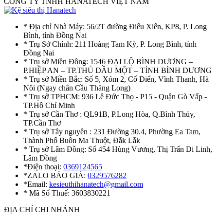
CÔNG TY TNHH HANATECH VIỆT NAM
* Địa chỉ Nhà Máy: 56/2T đường Điểu Xiển, KP8, P. Long
Bình, tỉnh Đồng Nai
* Trụ Sở Chính: 211 Hoàng Tam Kỳ, P. Long Bình, tỉnh
Đồng Nai
* Trụ sở Miền Đông: 1546 ĐẠI LỘ BÌNH DƯƠNG –
P.HIỆP AN – TP.THỦ DẦU MỘT – TỈNH BÌNH DƯƠNG
* Trụ sở Miền Bắc: Số 5, Xóm 2, Cổ Điển, Vĩnh Thanh, Hà
Nôi (Ngay chân Cầu Thăng Long)
* Trụ sở TPHCM: 936 Lê Đức Thọ - P15 - Quận Gò Vấp -
TP.Hồ Chí Minh
* Trụ sở Cần Thơ : QL91B, P.Long Hòa, Q.Bình Thủy,
TP.Cần Thơ
* Trụ sở Tây nguyên : 231 Đường 30.4, Phường Ea Tam,
Thành Phố Buôn Ma Thuột, Đắk Lắk
* Trụ sở Lâm Đồng: Số 454 Hùng Vương, Thị Trấn Di Linh,
Lâm Đồng
*Điện thoại:
0369124565
*ZALO BÁO GIÁ:
0329576282
*Email:
kesieuthihanatech@gmail.com
* Mã Số Thuế: 3603830221
ĐỊA CHỈ CHI NHÁNH