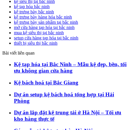
kệ siêu thị tại bắc ninh
kệ tạp hóa bắc ninh
kệ trưng bày bắc ninh
kệ trưng bày hàng hóa bắc ninh
kệ trưng bày sản phẩm tại bắc ninh
mở cửa hàng tạp hóa tại bắc ninh
mua kệ siêu thị tại bắc ninh
setup cửa hàng tạp hóa tại bắc ninh
thiết bị siêu thị bắc ninh
Bài viết liên quan
Kệ tạp hóa tại Bắc Ninh – Mẫu kệ đẹp, bền, tối
ưu không gian cửa hàng
Kệ bách hoá tại Bắc Giang
Dự án setup kệ bách hoá tổng hợp tại Hải
Phòng
Dự án lắp đặt kệ trung tải ở Hà Nội – Tối ưu
kho hàng thực tế