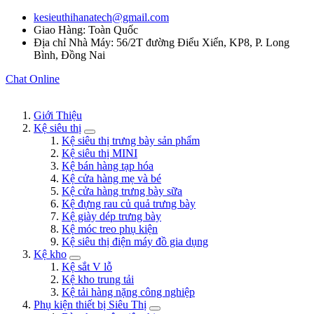
kesieuthihanatech@gmail.com
Giao Hàng: Toàn Quốc
Địa chỉ Nhà Máy: 56/2T đường Điểu Xiển, KP8, P. Long
Bình, Đồng Nai
Chat Online
Giới Thiệu
Kệ siêu thị
Kệ siêu thị trưng bày sản phẩm
Kệ siêu thị MINI
Kệ bán hàng tạp hóa
Kệ cửa hàng mẹ và bé
Kệ cửa hàng trưng bày sữa
Kệ đựng rau củ quả trưng bày
Kệ giày dép trưng bày
Kệ móc treo phụ kiện
Kệ siêu thị điện máy đồ gia dụng
Kệ kho
Kệ sắt V lỗ
Kệ kho trung tải
Kệ tải hàng nặng công nghiệp
Phụ kiện thiết bị Siêu Thị