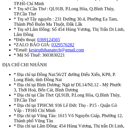
TP.Hồ Chí Minh
* Trụ sở Cần Thơ : QL91B, P.Long Hòa, Q.Bình Thủy,
TP.Cần Thơ
* Trụ sở Tây nguyên : 231 Đường 30.4, Phường Ea Tam,
Thành Phố Buôn Ma Thuột, Đắk Lắk
* Trụ sở Lâm Đồng: Số 454 Hùng Vương, Thị Trấn Di Linh,
Lâm Đồng
*Điện thoại:
0369124565
*ZALO BÁO GIÁ:
0329576282
*Email:
kesieuthihanatech@gmail.com
* Mã Số Thuế: 3603830221
ĐỊA CHỈ CHI NHÁNH
* Địa chỉ tại Đồng Nai:56/2T đường Điểu Xiển, KP8, P.
Long Bình, tỉnh Đồng Nai
* Địa chỉ tại Bình Dương: Ngã tư DL14/NL12 - Mỹ Phước
3, Thới Hoà, Bến Cát, Bình Dương
* Địa chỉ tại Cần Thơ: QL91B, P.Long Hòa, Q.Bình Thủy,
TP.Cần Thơ
* Địa chỉ tại TPHCM: 936 Lê Đức Thọ - P15 - Quận Gò
Vấp - TP.Hồ Chí Minh
* Địa chỉ tại Vũng Tàu: 1615 Võ Nguyên Giáp, Phường 12,
Thành phố Vũng Tàu
* Địa chỉ tại Lâm Đồng: 454 Hùng Vương, Thị trấn Di Linh,