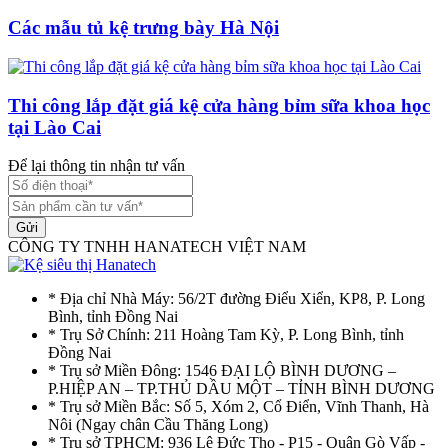
Các mẫu tủ kệ trưng bày Hà Nội
Thi công lắp đặt giá kệ cửa hàng bỉm sữa khoa học
tại Lào Cai
Để lại thông tin nhận tư vấn
Gửi
CÔNG TY TNHH HANATECH VIỆT NAM
* Địa chỉ Nhà Máy: 56/2T đường Điểu Xiển, KP8, P. Long
Bình, tỉnh Đồng Nai
* Trụ Sở Chính: 211 Hoàng Tam Kỳ, P. Long Bình, tỉnh
Đồng Nai
* Trụ sở Miền Đông: 1546 ĐẠI LỘ BÌNH DƯƠNG –
P.HIỆP AN – TP.THỦ DẦU MỘT – TỈNH BÌNH DƯƠNG
* Trụ sở Miền Bắc: Số 5, Xóm 2, Cổ Điển, Vĩnh Thanh, Hà
Nôi (Ngay chân Cầu Thăng Long)
* Trụ sở TPHCM: 936 Lê Đức Thọ - P15 - Quận Gò Vấp -