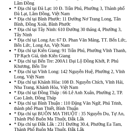
Lâm Đồng
* Địa chỉ tại Đà Lạt: 10 Đ. Trần Phú, Phường 3, Thành phố
Đà Lạt, Lâm Đồng, Việt Nam
* Địa chỉ tại Bình Phước: 11 Đường Nơ Trang Long, Tân
Bình, Đồng Xoài, Bình Phước
* Địa chỉ tại Tây Ninh: 610 Đường 30 tháng 4, Phường 3,
Tây Ninh
* Địa chỉ tại Long An: 67 Đ. Phan Văn Mảng, TT. Bến Lức,
Bến Lức, Long An, Việt Nam
* Địa chỉ tại Kiên Giang: 91 Trần Phú, Phường Vĩnh Thanh,
TP Rạch Giá, tỉnh Kiên Giang
* Địa chỉ tại Bến Tre: 200A1 Đại Lộ Đồng Khởi, P. Phú
Khương, Bến Tre
* Địa chỉ tại Vĩnh Long: 142 Nguyễn Huệ, Phường 2, Vĩnh
Long, Việt Nam
* Địa chỉ tại Khánh Hòa: 108 Đ. Nguyễn Chích, Vĩnh Hải,
Nha Trang, Khánh Hòa, Việt Nam
* Địa chỉ tại Đồng Tháp : 66 Lê Anh Xuân, Phường 2, TP.
Cao Lãnh, Đồng Tháp
* Địa chỉ tại Bình Thuận : 110 Đặng Văn Ngữ, Phú Trinh,
thành phố Phan Thiết, Bình Thuận
* Địa chỉ tại BUÔN MA THUỘT : 35 Nguyễn Du, Tự An,
Thành Phố Buôn Ma Thuột, Đắk Lắk
* Địa chỉ tại Đắk Lắk : 231 Đường 30.4, Phường Ea Tam,
Thành Phố Buôn Ma Thuột, Đắk Lắk