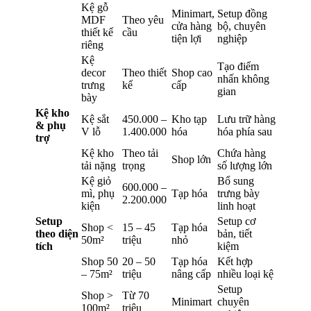
Kệ gỗ
Minimart,
Setup đồng
MDF
Theo yêu
cửa hàng
bộ, chuyên
thiết kế
cầu
tiện lợi
nghiệp
riêng
Kệ
Tạo điểm
decor
Theo thiết
Shop cao
nhấn không
trưng
kế
cấp
gian
bày
Kệ kho
Kệ sắt
450.000 –
Kho tạp
Lưu trữ hàng
& phụ
V lỗ
1.400.000
hóa
hóa phía sau
trợ
Kệ kho
Theo tải
Chứa hàng
Shop lớn
tải nặng
trọng
số lượng lớn
Kệ giỏ
Bổ sung
600.000 –
mì, phụ
Tạp hóa
trưng bày
2.200.000
kiện
linh hoạt
Setup
Setup cơ
Shop <
15 – 45
Tạp hóa
theo diện
bản, tiết
50m²
triệu
nhỏ
tích
kiệm
Shop 50
20 – 50
Tạp hóa
Kết hợp
– 75m²
triệu
nâng cấp
nhiều loại kệ
Setup
Shop >
Từ 70
Minimart
chuyên
100m²
triệu