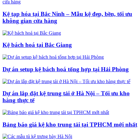
Kệ tạp hóa tại Bắc Ninh – Mẫu kệ đẹp, bền, tối ưu
không gian cửa hàng
Kệ bách hoá tại Bắc Giang
Dự án setup kệ bách hoá tổng hợp tại Hải Phòng
Dự án lắp đặt kệ trung tải ở Hà Nội – Tối ưu kho
hàng thực tế
Bảng báo giá kệ kho trung tải tại TPHCM mới nhất