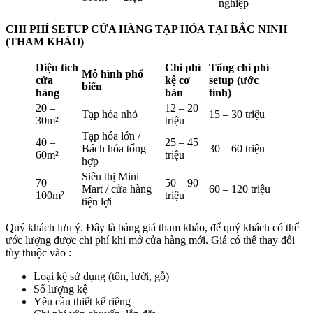
nghiệp
CHI PHÍ SETUP CỬA HÀNG TẠP HÓA TẠI BẮC NINH
(THAM KHẢO)
Diện tích
Chi phí
Tổng chi phí
Mô hình phổ
cửa
kệ cơ
setup (ước
biến
hàng
bản
tính)
20 –
12 – 20
Tạp hóa nhỏ
15 – 30 triệu
30m²
triệu
Tạp hóa lớn /
40 –
25 – 45
Bách hóa tổng
30 – 60 triệu
60m²
triệu
hợp
Siêu thị Mini
70 –
50 – 90
Mart / cửa hàng
60 – 120 triệu
100m²
triệu
tiện lợi
Quý khách lưu ý. Đây là bảng giá tham khảo, để quý khách có thể
ước lượng được chi phí khi mở cửa hàng mới. Giá có thể thay đổi
tùy thuộc vào :
Loại kệ sử dụng (tôn, lưới, gỗ)
Số lượng kệ
Yêu cầu thiết kế riêng