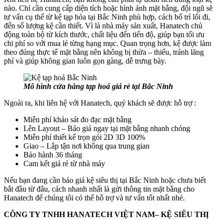
nào. Chỉ cần cung cấp diện tích hoặc hình ảnh mặt bằng, đội ngũ sẽ
tư vấn cụ thể từ kệ tạp hóa tại Bắc Ninh phù hợp, cách bố trí lối đi,
đến số lượng kệ cần thiết. Vì là nhà máy sản xuất, Hanatech chủ
động toàn bộ từ kích thước, chất liệu đến tiến độ, giúp bạn tối ưu
chi phí so với mua lẻ từng hạng mục. Quan trọng hơn, kệ được làm
theo đúng thực tế mặt bằng nên không bị thừa – thiếu, tránh lãng
phí và giúp không gian luôn gọn gàng, dễ trưng bày.
Mô hình cửa hàng tạp hoá giá rẻ tại Bắc Ninh
Ngoài ra, khi liên hệ với Hanatech, quý khách sẽ được hỗ trợ :
Miễn phí khảo sát đo đạc mặt bằng
Lên Layout – Báo giá ngay tại mặt bằng nhanh chóng
Miễn phí thiết kế trọn gói 2D 3D 100%
Giao – Lắp tận nơi không qua trung gian
Bảo hành 36 tháng
Cam kết giá rẻ từ nhà máy
Nếu bạn đang cần báo giá kệ siêu thị tại Bắc Ninh hoặc chưa biết
bắt đầu từ đâu, cách nhanh nhất là gửi thông tin mặt bằng cho
Hanatech để chúng tôi có thể hỗ trợ và tư vấn tốt nhất nhé.
CÔNG TY TNHH HANATECH VIỆT NAM– KỆ SIÊU THỊ