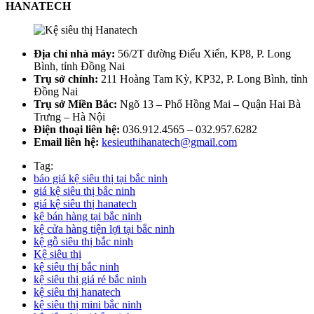
HANATECH
Địa chỉ nhà máy:
56/2T đường Điểu Xiển, KP8, P. Long
Bình, tỉnh Đồng Nai
Trụ sở chính:
211 Hoàng Tam Kỳ, KP32, P. Long Bình, tỉnh
Đồng Nai
Trụ sở Miền Bắc:
Ngõ 13 – Phố Hồng Mai – Quận Hai Bà
Trưng – Hà Nội
Điện thoại liên hệ:
036.912.4565 – 032.957.6282
Email liên hệ:
kesieuthihanatech@gmail.com
Tag:
báo giá kệ siêu thị tại bắc ninh
giá kệ siêu thị bắc ninh
giá kệ siêu thị hanatech
kệ bán hàng tại bắc ninh
kệ cửa hàng tiện lợi tại bắc ninh
kệ gỗ siêu thị bắc ninh
Kệ siêu thị
kệ siêu thị bắc ninh
kệ siêu thị giá rẻ bắc ninh
kệ siêu thị hanatech
kệ siêu thị mini bắc ninh