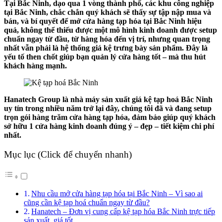
Tại Bắc Ninh, dạo qua 1 vòng thành phố, các khu công nghiệp
tại Bắc Ninh, chắc chắn quý khách sẽ thấy sự tập nập mua và
bán, và bí quyết để mở cửa hàng tạp hóa tại Bắc Ninh hiệu
quả, không thể thiếu được một mô hình kinh doanh được setup
chuẩn ngay từ đầu, từ hàng hóa đến vị trí, nhưng quan trọng
nhất vẫn phải là hệ thống giá kệ trưng bày sản phẩm. Đây là
yếu tố then chốt giúp bạn quản lý cửa hàng tốt – mà thu hút
khách hàng mạnh.
Hanatech Group là nhà máy sản xuất giá kệ tạp hoá Bắc Ninh
uy tín trong nhiều năm trở lại đây, chúng tôi đã và đang setup
trọn gói hàng trăm cửa hàng tạp hóa, đảm bảo giúp quý khách
sở hữu 1 cửa hàng kinh doanh đúng ý – đẹp – tiết kiệm chi phí
nhất.
Mục lục (Click để chuyển nhanh)
Nhu cầu mở cửa hàng tạp hóa tại Bắc Ninh – Vì sao ai
cũng cần kệ tạp hoá chuẩn ngay từ đầu?
Hanatech – Đơn vị cung cấp kệ tạp hóa Bắc Ninh trực tiếp
sản xuất, giá tốt