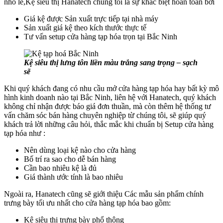
nhỏ lẻ,Kệ siêu thị Hanatech chúng tôi là sự khác biệt hoàn toàn bởi
Giá kệ được Sản xuất trực tiếp tại nhà máy
Sản xuất giá kệ theo kích thước thực tế
Tư vấn setup cửa hàng tạp hóa trọn tại Bắc Ninh
Kệ siêu thị lưng tôn liền màu trắng sang trọng – sạch
sẽ
Khi quý khách đang có nhu cầu mở cửa hàng tạp hóa hay bất kỳ mô
hình kinh doanh nào tại Bắc Ninh, liên hệ với Hanatech, quý khách
không chỉ nhận được báo giá đơn thuần, mà còn thêm hệ thống tư
vấn chăm sóc bán hàng chuyên nghiệp từ chúng tôi, sẽ giúp quý
khách trả lời những câu hỏi, thắc mắc khi chuẩn bị Setup cửa hàng
tạp hóa như :
Nên dùng loại kệ nào cho cửa hàng
Bố trí ra sao cho dễ bán hàng
Cần bao nhiêu kệ là đủ
Giá thành ước tính là bao nhiêu
Ngoài ra, Hanatech cũng sẽ giới thiệu Các mẫu sản phẩm chính
trưng bày tối ưu nhất cho cửa hàng tạp hóa bao gồm:
Kệ siêu thị trưng bày phổ thông