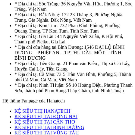
* Địa chỉ tại Sóc Trăng: 36 Nguyễn Văn Hữu, Phường 1, Sóc
Trăng, Việt Nam
* Địa chỉ tại Đắk Nông: 172 23 Tháng 3, Phường Nghĩa
Trung, Gia Nghĩa, Đăk Nông, Việt Nam
* Địa chỉ tại Kon Tum: 732 Phan Đình Phùng, Phường
Quang Trung, TP Kon Tum, Tỉnh Kon Tum
* Địa chỉ tại Gia Lai : 44 Nguyễn Viết Xuân, P. Hội Phú,
Thành phố Pleiku, Gia Lai
* Địa chỉ cửa hàng tại Bình Dương: 1546 ĐẠI LỘ BÌNH
DƯƠNG – P.HIỆP AN – TP.THỦ DẦU MỘT – TỈNH
BÌNH DƯƠNG
* Địa chỉ tại Tiền Giang: 21 Phan văn Kiêu , Thị xã Cai Lậy,
Huyện Cai Lậy, Tiền Giang
* Địa chỉ tại Cà Mau: 73-5 Trần Văn Bình, Phường 5, Thành
phố Cà Mau, Cà Mau, Việt Nam
* Địa chỉ tại Ninh THuận: Số 10 Hoàng Diệu, Phường Thanh
Sơn, thành phố Phan Rang-Tháp Chàm, tỉnh Ninh Thuận
Hệ thống Fanpage của Hanatech
KỆ SIÊU THỊ HANATECH
KỆ SIÊU THỊ TẠI ĐỒNG NAI
KỆ SIÊU THỊ TẠI CẦN THƠ
KỆ SIÊU THỊ TẠI BÌNH DƯƠNG
KỆ SIÊU THỊ TẠI VŨNG TÀU