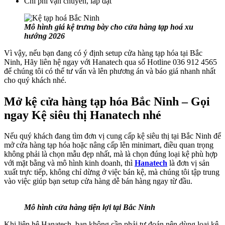
Chi phí vận chuyển, lắp đặt
Mô hình giá kệ trưng bày cho cửa hàng tạp hoá xu
hướng 2026
Vì vậy, nếu bạn đang có ý định setup cửa hàng tạp hóa tại Bắc
Ninh, Hãy liên hệ ngay với Hanatech qua số Hotline 036 912 4565
để chúng tôi có thể tư vấn và lên phương án và báo giá nhanh nhất
cho quý khách nhé.
Mở kệ cửa hàng tạp hóa Bắc Ninh – Gọi
ngay Kệ siêu thị Hanatech nhé
Nếu quý khách đang tìm đơn vị cung cấp kệ siêu thị tại Bắc Ninh để
mở cửa hàng tạp hóa hoặc nâng cấp lên minimart, điều quan trọng
không phải là chọn mẫu đẹp nhất, mà là chọn đúng loại kệ phù hợp
với mặt bằng và mô hình kinh doanh, thì
Hanatech
là đơn vị sản
xuất trực tiếp, không chỉ dừng ở việc bán kệ, mà chúng tôi tập trung
vào việc giúp bạn setup cửa hàng dễ bán hàng ngay từ đầu.
Mô hình cửa hàng tiện lợi tại Bắc Ninh
Khi liên hệ Hanatech, bạn không cần phải tự đoán nên dùng loại kệ