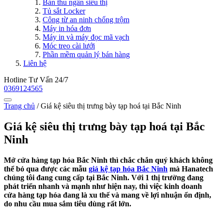
Bàn thu ngân siêu thị
Tủ sắt Locker
Công từ an ninh chống trộm
Máy in hóa đơn
Máy in và máy đọc mã vạch
Móc treo cài lưới
Phần mềm quản lý bán hàng
Liên hệ
Hotline Tư Vấn 24/7
0369124565
Trang chủ
/
Giá kệ siêu thị trưng bày tạp hoá tại Bắc Ninh
Giá kệ siêu thị trưng bày tạp hoá tại Bắc
Ninh
Mở cửa hàng tạp hóa Bắc Ninh thì chắc chắn quý khách không
thể bỏ qua được các mẫu
giá kệ tạp hóa Bắc Ninh
mà Hanatech
chúng tôi đang cung cấp tại Bắc Ninh. Với 1 thị trường đang
phát triển nhanh và mạnh như hiện nay, thì việc kinh doanh
cửa hàng tạp hóa đang là xu thế và mang về lợi nhuận ổn định,
do nhu cầu mua sắm tiêu dùng rất lớn.