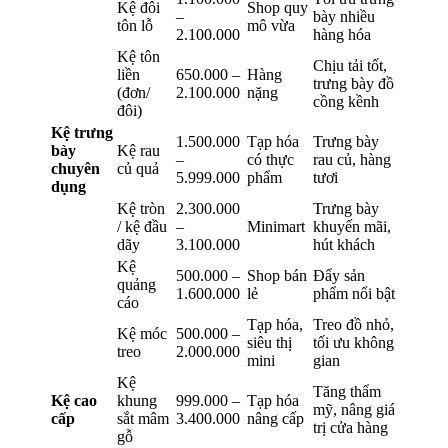
Kệ đôi
Shop quy
–
bày nhiều
tôn lỗ
mô vừa
2.100.000
hàng hóa
Kệ tôn
Chịu tải tốt,
liền
650.000 –
Hàng
trưng bày đồ
(đơn/
2.100.000
nặng
cồng kềnh
đôi)
Kệ trưng
1.500.000
Tạp hóa
Trưng bày
bày
Kệ rau
–
có thực
rau củ, hàng
chuyên
củ quả
5.999.000
phẩm
tươi
dụng
Kệ tròn
2.300.000
Trưng bày
/ kệ đầu
–
Minimart
khuyến mãi,
dãy
3.100.000
hút khách
Kệ
500.000 –
Shop bán
Đẩy sản
quảng
1.600.000
lẻ
phẩm nổi bật
cáo
Tạp hóa,
Treo đồ nhỏ,
Kệ móc
500.000 –
siêu thị
tối ưu không
treo
2.000.000
mini
gian
Kệ
Tăng thẩm
Kệ cao
khung
999.000 –
Tạp hóa
mỹ, nâng giá
cấp
sắt mâm
3.400.000
nâng cấp
trị cửa hàng
gỗ