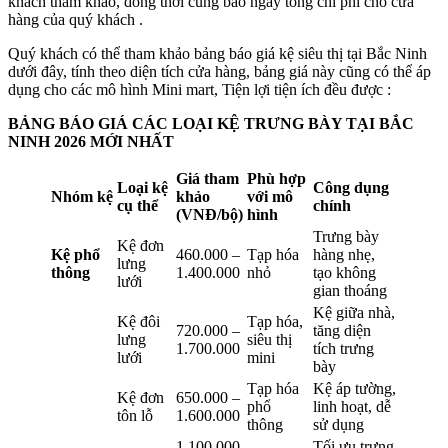
khách tham khảo, đồng thời cũng báo ngay tổng chi phí cho cửa
hàng của quý khách .
Quý khách có thể tham khảo bảng báo giá kệ siêu thị tại Bắc Ninh
dưới đây, tính theo diện tích cửa hàng, bảng giá này cũng có thể áp
dụng cho các mô hình Mini mart, Tiện lợi tiện ích đều được :
BẢNG BÁO GIÁ CÁC LOẠI KỆ TRƯNG BÀY TẠI BẮC
NINH 2026 MỚI NHẤT
Giá tham
Phù hợp
Loại kệ
Công dụng
Nhóm kệ
khảo
với mô
cụ thể
chính
(VNĐ/bộ)
hình
Trưng bày
Kệ đơn
Kệ phổ
460.000 –
Tạp hóa
hàng nhẹ,
lưng
thông
1.400.000
nhỏ
tạo không
lưới
gian thoáng
Kệ giữa nhà,
Kệ đôi
Tạp hóa,
720.000 –
tăng diện
lưng
siêu thị
1.700.000
tích trưng
lưới
mini
bày
Tạp hóa
Kệ áp tường,
Kệ đơn
650.000 –
phổ
linh hoạt, dễ
tôn lỗ
1.600.000
thông
sử dụng
1.100.000
Tối ưu trưng