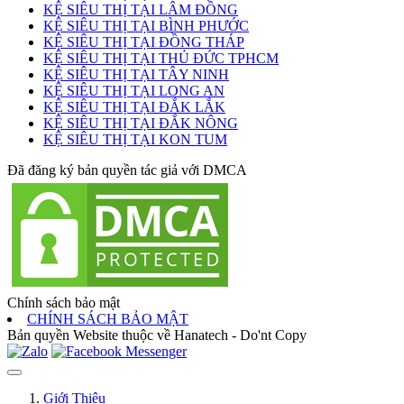
KỆ SIÊU THỊ TẠI LÂM ĐỒNG
KỆ SIÊU THỊ TẠI BÌNH PHƯỚC
KỆ SIÊU THỊ TẠI ĐỒNG THÁP
KỆ SIÊU THỊ TẠI THỦ ĐỨC TPHCM
KỆ SIÊU THỊ TẠI TÂY NINH
KỆ SIÊU THỊ TẠI LONG AN
KỆ SIÊU THỊ TẠI ĐẮK LẮK
KỆ SIÊU THỊ TẠI ĐẮK NÔNG
KỆ SIÊU THỊ TẠI KON TUM
Đã đăng ký bản quyền tác giả với DMCA
Chính sách bảo mật
CHÍNH SÁCH BẢO MẬT
Bản quyền Website thuộc về Hanatech - Do'nt Copy
Giới Thiệu