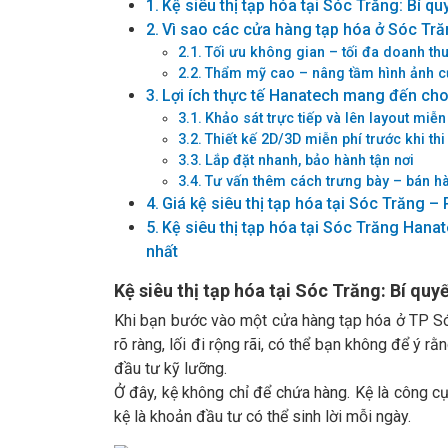
Kệ siêu thị tạp hóa tại Sóc Trăng: Bí q
Vì sao các cửa hàng tạp hóa ở Sóc Trăn
Tối ưu không gian – tối đa doanh th
Thẩm mỹ cao – nâng tầm hình ảnh 
Lợi ích thực tế Hanatech mang đến cho
Khảo sát trực tiếp và lên layout miễ
Thiết kế 2D/3D miễn phí trước khi thi
Lắp đặt nhanh, bảo hành tận nơi
Tư vấn thêm cách trưng bày – bán h
Giá kệ siêu thị tạp hóa tại Sóc Trăng –
Kệ siêu thị tạp hóa tại Sóc Trăng Han
nhất
Kệ siêu thị tạp hóa tại Sóc Trăng: Bí qu
Khi bạn bước vào một cửa hàng tạp hóa ở TP Só
rõ ràng, lối đi rộng rãi, có thể bạn không để ý r
đầu tư kỹ lưỡng.
Ở đây, kệ không chỉ để chứa hàng. Kệ là công cụ
kệ là khoản đầu tư có thể sinh lời mỗi ngày.