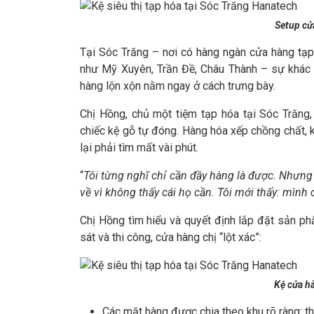
Setup cửa
Tại Sóc Trăng – nơi có hàng ngàn cửa hàng tạp
như Mỹ Xuyên, Trần Đề, Châu Thành – sự khác 
hàng lộn xộn nằm ngay ở cách trưng bày.
Chị Hồng, chủ một tiệm tạp hóa tại Sóc Trăng
chiếc kệ gỗ tự đóng. Hàng hóa xếp chồng chất, kh
lại phải tìm mất vài phút.
“
Tôi từng nghĩ chỉ cần đầy hàng là được. Nhưng 
về vì không thấy cái họ cần. Tôi mới thấy: mình 
Chị Hồng tìm hiểu và quyết định lắp đặt sản ph
sát và thi công, cửa hàng chị “lột xác”:
Kệ cửa h
Các mặt hàng được chia theo khu rõ ràng: t