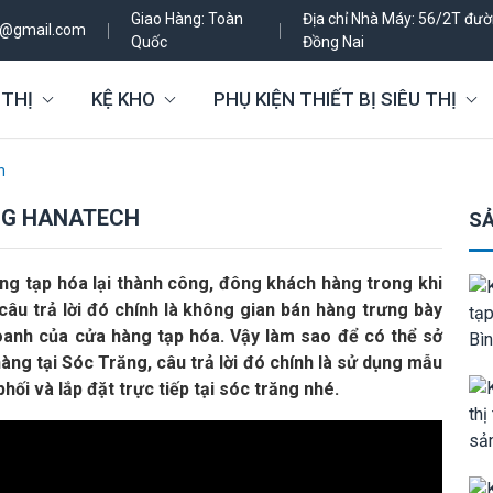
Giao Hàng: Toàn
Địa chỉ Nhà Máy: 56/2T đườn
h@gmail.com
Quốc
Đồng Nai
 THỊ
KỆ KHO
PHỤ KIỆN THIẾT BỊ SIÊU THỊ
h
ĂNG HANATECH
SẢ
ng tạp hóa lại thành công, đông khách hàng trong khi
câu trả lời đó chính là không gian bán hàng trưng bày
oanh của cửa hàng tạp hóa. Vậy làm sao để có thể sở
ng tại Sóc Trăng, câu trả lời đó chính là sử dụng mẫu
i và lắp đặt trực tiếp tại sóc trăng nhé.