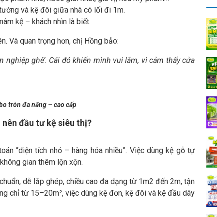
ường và kệ đôi giữa nhà có lối đi 1m.
mâm kệ – khách nhìn là biết.
n. Và quan trọng hơn, chị Hồng bảo:
 nghiệp ghê’. Cái đó khiến mình vui lắm, vì cảm thấy cửa
bo tròn đa năng – cao cấp
nên đầu tư kệ siêu thị?
oán “diện tích nhỏ – hàng hóa nhiều”. Việc dùng kệ gỗ tự
 không gian thêm lộn xộn.
chuẩn, dễ lắp ghép, chiều cao đa dạng từ 1m2 đến 2m, tận
ng chỉ từ 15–20m², việc dùng kệ đơn, kệ đôi và kệ đầu dãy