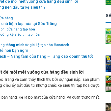
uyết để mỗi mét vuông cửa hàng đều sinh lời
g nên đầu tư kệ siêu thị?
u
SẢ
cửa hàng
 chủ tiệm tạp hóa tại Sóc Trăng
n phí cửa hàng tạp hóa
 công kệ siêu thị tạp hóa
àng thông minh từ giá kệ tạp hóa Hanatech
 Rẻ hơn bạn nghĩ
atech – Nâng tầm cửa hàng – Tăng cao doanh thu tốt
yết để mỗi mét vuông cửa hàng đều sinh lời
c Trăng và cảm thấy thích thú bởi sự ngăn nắp, sản phẩm
ằng điều ấy bắt đầu từ những chiếc kệ siêu thị tạp hóa được
 bán hàng. Kệ là bộ mặt của cửa hàng. Và quan trọng nhất,