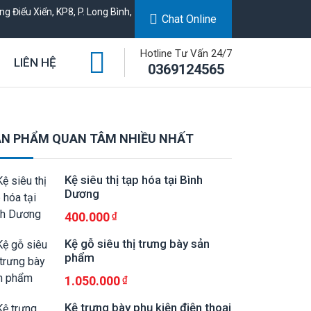
g Điểu Xiển, KP8, P. Long Bình,
Chat Online
Hotline Tư Vấn 24/7
LIÊN HỆ
0369124565
N PHẨM QUAN TÂM NHIỀU NHẤT
Kệ siêu thị tạp hóa tại Bình
Dương
400.000
Kệ gỗ siêu thị trưng bày sản
phẩm
1.050.000
Kệ trưng bày phụ kiện điện thoại