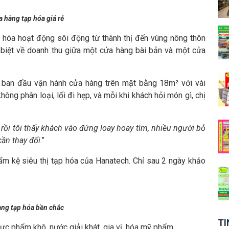
 hàng tạp hóa giá rẻ
 hóa hoạt động sôi động từ thành thị đến vùng nông thôn
biệt về doanh thu giữa một cửa hàng bài bản và một cửa
, ban đầu vận hành cửa hàng trên mặt bằng 18m² với vài
ông phân loại, lối đi hẹp, và mỗi khi khách hỏi món gì, chị
rồi tôi thấy khách vào đứng loay hoay tìm, nhiều người bỏ
cần thay đổi
.”
ẩm kệ siêu thị tạp hóa của Hanatech. Chỉ sau 2 ngày khảo
àng tạp hóa bền chắc
TI
hực phẩm khô, nước giải khát, gia vị, hóa mỹ phẩm…