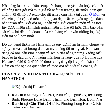
Nổi tiếng là đơn vị nhận setup cửa hàng theo yêu cầu hoặc có thiết
kế riêng trọn gói với mức giá tốt nhất thị trường, từ nhiều năm qua
chúng tôi đã hỗ trợ setup cho rất nhiều cửa hàng tại quận
Ô Môn
và
các vùng lân cận có một không gian đẹp mắt, chuyên nghiệp, đảm
bảo thuận tiện. Với đội ngũ nhân viên giỏi chuyên môn và đã tích
lũy được nhiều năm kinh nghiệm nên chúng tôi luôn đảm bảo bám
sát vào chủ đề kinh doanh của cửa hàng và tư vấn những loại kệ
siêu thị phù hợp nhất.
Do đó, tiếng thơm mà Hanatech đã gây dựng lên là minh chứng về
sự uy tín và chất lượng dịch vụ mà chúng tôi mang lại. Nếu bạn
đang có nhu cầu kinh doanh và setup cửa hàng nhưng không biết
bắt đầu từ đâu thì đừng ngần ngại liên hệ ngay qua số Hotline của
Hanatech 036 912 4565 để được cung ứng dịch vụ tốt nhất nhé!
Cảm ơn các bạn đã quan tâm và theo dõi bài viết của chúng tôi!
CÔNG TY TNHH HANATECH – KỆ SIÊU THỊ
HANATECH
Địa chỉ nhà máy
: Lô CN-1, Khu công nghiệp Agtex Long
Bình, Phường Long Bình, Thành phố Biên Hòa, Đồng Nai
Địa chỉ tại Cần Thơ
: QL91B, Phường Long Hòa, Q. Bình
Thủy, TP. Cần Thơ