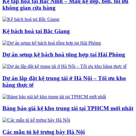
Kệ tạp hóa tại Bắc Ninh – Mẫu kệ đẹp, bền, tối ưu
không gian cửa hàng
Kệ bách hoá tại Bắc Giang
Dự án setup kệ bách hoá tổng hợp tại Hải Phòng
Dự án lắp đặt kệ trung tải ở Hà Nội – Tối ưu kho
hàng thực tế
Bảng báo giá kệ kho trung tải tại TPHCM mới nhất
Các mẫu tủ kệ trưng bày Hà Nội