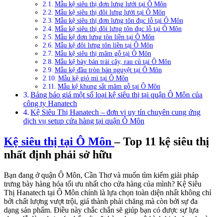
Mẫu kệ siêu thị đơn lưng lưới tại Ô Môn
Mẫu kệ siêu thị đôi lưng lưới tại Ô Môn
Mẫu kệ siêu thị đơn lưng tôn đục lỗ tại Ô Môn
Mẫu kệ siêu thị đôi lưng tôn đục lỗ tại Ô Môn
Mẫu kệ đơn lưng tôn liền tại Ô Môn
Mẫu kệ đôi lưng tôn liền tại Ô Môn
Mẫu kệ siêu thị mâm gỗ tại Ô Môn
Mẫu kệ bày bán trái cây, rau củ tại Ô Môn
Mẫu kệ đầu tròn bán nguyệt tại Ô Môn
Mẫu kệ giỏ mì tại Ô Môn
Mẫu kệ khung sắt mâm gỗ tại Ô Môn
Bảng báo giá một số loại kệ siêu thị tại quận Ô Môn của
công ty Hanatech
Kệ Siêu Thị Hanatech – đơn vị uy tín chuyên cung ứng
dịch vụ setup cửa hàng tại quận Ô Môn
Kệ siêu thị tại Ô Môn
– Top 11 kệ siêu thị
nhất định phải sở hữu
Bạn đang ở quận Ô Môn, Cần Thơ và muốn tìm kiếm giải pháp
trưng bày hàng hóa tối ưu nhất cho cửa hàng của mình? Kệ Siêu
Thị Hanatech tại Ô Môn chính là lựa chọn toàn diện nhất không chỉ
bởi chất lượng vượt trội, giá thành phải chăng mà còn bởi sự đa
dạng sản phẩm. Điều này chắc chắn sẽ giúp bạn có được sự lựa