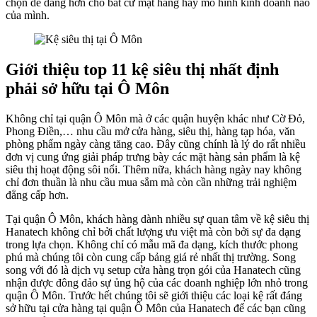
chọn dễ dàng hơn cho bất cứ mặt hàng hay mô hình kinh doanh nào
của mình.
Giới thiệu top 11 kệ siêu thị nhất định
phải sở hữu tại Ô Môn
Không chỉ tại quận Ô Môn mà ở các quận huyện khác như Cờ Đỏ,
Phong Điền,… nhu cầu mở cửa hàng, siêu thị, hàng tạp hóa, văn
phòng phẩm ngày càng tăng cao. Đây cũng chính là lý do rất nhiều
đơn vị cung ứng giải pháp trưng bày các mặt hàng sản phẩm là kệ
siêu thị hoạt động sôi nổi. Thêm nữa, khách hàng ngày nay không
chỉ đơn thuần là nhu cầu mua sắm mà còn cần những trải nghiệm
đẳng cấp hơn.
Tại quận Ô Môn, khách hàng dành nhiều sự quan tâm về kệ siêu thị
Hanatech không chỉ bởi chất lượng ưu việt mà còn bởi sự đa dạng
trong lựa chọn. Không chỉ có mẫu mã đa dạng, kích thước phong
phú mà chúng tôi còn cung cấp bảng giá rẻ nhất thị trường. Song
song với đó là dịch vụ setup cửa hàng trọn gói của Hanatech cũng
nhận được đông đảo sự ủng hộ của các doanh nghiệp lớn nhỏ trong
quận Ô Môn. Trước hết chúng tôi sẽ giới thiệu các loại kệ rất đáng
sở hữu tại cửa hàng tại quận Ô Môn của Hanatech để các bạn cũng