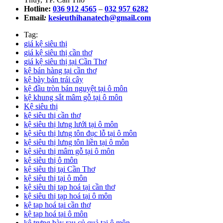
Hotline:
036 912 4565
–
032 957 6282
Email
:
kesieuthihanatech@gmail.com
Tag:
giá kệ siêu thị
giá kệ siêu thị cần thơ
giá kệ siêu thị tại Cần Thơ
kệ bán hàng tại cần thơ
kệ bày bán trái cây
kệ đầu tròn bán nguyệt tại ô môn
kệ khung sắt mâm gỗ tại ô môn
Kệ siêu thị
kệ siêu thị cần thơ
kệ siêu thị lưng lưới tại ô môn
kệ siêu thị lưng tôn đục lỗ tại ô môn
kệ siêu thị lưng tôn liền tại ô môn
kệ siêu thị mâm gỗ tại ô môn
kệ siêu thị ô môn
kệ siêu thị tại Cần Thơ
kệ siêu thị tại ô môn
kệ siêu thị tạp hoá tại cần thơ
kệ siêu thị tạp hoá tại ô môn
kệ tạp hoá tại cần thơ
kệ tạp hoá tại ô môn
kệ trưng bày rau củ quả tại ô môn