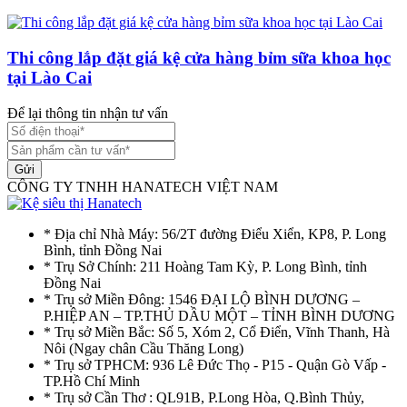
Thi công lắp đặt giá kệ cửa hàng bỉm sữa khoa học
tại Lào Cai
Để lại thông tin nhận tư vấn
Gửi
CÔNG TY TNHH HANATECH VIỆT NAM
* Địa chỉ Nhà Máy: 56/2T đường Điểu Xiển, KP8, P. Long
Bình, tỉnh Đồng Nai
* Trụ Sở Chính: 211 Hoàng Tam Kỳ, P. Long Bình, tỉnh
Đồng Nai
* Trụ sở Miền Đông: 1546 ĐẠI LỘ BÌNH DƯƠNG –
P.HIỆP AN – TP.THỦ DẦU MỘT – TỈNH BÌNH DƯƠNG
* Trụ sở Miền Bắc: Số 5, Xóm 2, Cổ Điển, Vĩnh Thanh, Hà
Nôi (Ngay chân Cầu Thăng Long)
* Trụ sở TPHCM: 936 Lê Đức Thọ - P15 - Quận Gò Vấp -
TP.Hồ Chí Minh
* Trụ sở Cần Thơ : QL91B, P.Long Hòa, Q.Bình Thủy,