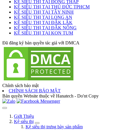
KỆ SIÊU THỊ TẠI ĐỒNG THÁP
KỆ SIÊU THỊ TẠI THỦ ĐỨC TPHCM
KỆ SIÊU THỊ TẠI TÂY NINH
KỆ SIÊU THỊ TẠI LONG AN
KỆ SIÊU THỊ TẠI ĐẮK LẮK
KỆ SIÊU THỊ TẠI ĐẮK NÔNG
KỆ SIÊU THỊ TẠI KON TUM
Đã đăng ký bản quyền tác giả với DMCA
Chính sách bảo mật
CHÍNH SÁCH BẢO MẬT
Bản quyền Website thuộc về Hanatech - Do'nt Copy
Giới Thiệu
Kệ siêu thị
Kệ siêu thị trưng bày sản phẩm