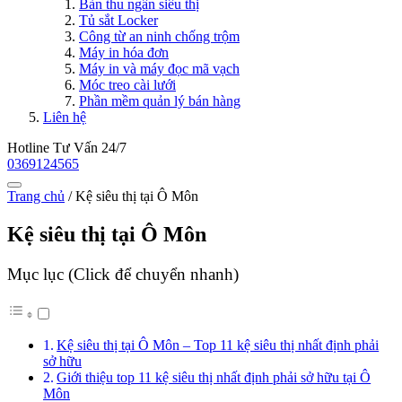
Bàn thu ngân siêu thị
Tủ sắt Locker
Công từ an ninh chống trộm
Máy in hóa đơn
Máy in và máy đọc mã vạch
Móc treo cài lưới
Phần mềm quản lý bán hàng
Liên hệ
Hotline Tư Vấn 24/7
0369124565
Trang chủ
/
Kệ siêu thị tại Ô Môn
Kệ siêu thị tại Ô Môn
Mục lục (Click để chuyển nhanh)
Kệ siêu thị tại Ô Môn – Top 11 kệ siêu thị nhất định phải
sở hữu
Giới thiệu top 11 kệ siêu thị nhất định phải sở hữu tại Ô
Môn