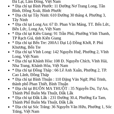
Đà Lạt, Lâm Đồng, Việt Nam
* Địa chỉ tại Bình Phước: 11 Đường Nơ Trang Long, Tân
Bình, Đồng Xoài, Bình Phước
* Địa chỉ tại Tây Ninh: 610 Đường 30 tháng 4, Phường 3,
Tây Ninh
* Địa chỉ tại Long An: 67 Đ. Phan Văn Mảng, TT. Bến Lức,
Bến Lức, Long An, Việt Nam
* Địa chỉ tại Kiên Giang: 91 Trần Phú, Phường Vĩnh Thanh,
TP Rạch Giá, tỉnh Kiên Giang
* Địa chỉ tại Bến Tre: 200A1 Đại Lộ Đồng Khởi, P. Phú
Khương, Bến Tre
* Địa chỉ tại Vĩnh Long: 142 Nguyễn Huệ, Phường 2, Vĩnh
Long, Việt Nam
* Địa chỉ tại Khánh Hòa: 108 Đ. Nguyễn Chích, Vĩnh Hải,
Nha Trang, Khánh Hòa, Việt Nam
* Địa chỉ tại Đồng Tháp : 66 Lê Anh Xuân, Phường 2, TP.
Cao Lãnh, Đồng Tháp
* Địa chỉ tại Bình Thuận : 110 Đặng Văn Ngữ, Phú Trinh,
thành phố Phan Thiết, Bình Thuận
* Địa chỉ tại BUÔN MA THUỘT : 35 Nguyễn Du, Tự An,
Thành Phố Buôn Ma Thuột, Đắk Lắk
* Địa chỉ tại Đắk Lắk : 231 Đường 30.4, Phường Ea Tam,
Thành Phố Buôn Ma Thuột, Đắk Lắk
* Địa chỉ tại Sóc Trăng: 36 Nguyễn Văn Hữu, Phường 1, Sóc
Trăng, Việt Nam