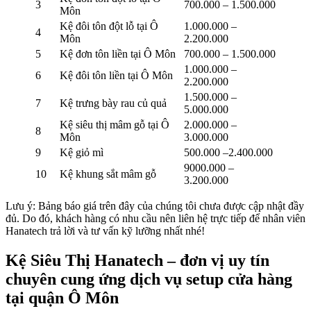
3
700.000 – 1.500.000
Môn
Kệ đôi tôn đột lỗ tại Ô
1.000.000 –
4
Môn
2.200.000
5
Kệ đơn tôn liền tại Ô Môn
700.000 – 1.500.000
1.000.000 –
6
Kệ đôi tôn liền tại Ô Môn
2.200.000
1.500.000 –
7
Kệ trưng bày rau củ quả
5.000.000
Kệ siêu thị mâm gỗ tại Ô
2.000.000 –
8
Môn
3.000.000
9
Kệ giỏ mì
500.000 –2.400.000
9000.000 –
10
Kệ khung sắt mâm gỗ
3.200.000
Lưu ý: Bảng báo giá trên đây của chúng tôi chưa được cập nhật đầy
đủ. Do đó, khách hàng có nhu cầu nên liên hệ trực tiếp để nhân viên
Hanatech trả lời và tư vấn kỹ lưỡng nhất nhé!
Kệ Siêu Thị Hanatech – đơn vị uy tín
chuyên cung ứng dịch vụ setup cửa hàng
tại quận Ô Môn