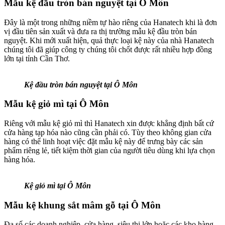
Mẫu kệ đầu tròn bán nguyệt tại Ô Môn
Đây là một trong những niềm tự hào riêng của Hanatech khi là đơn
vị đầu tiên sản xuất và đưa ra thị trường mẫu kệ đầu tròn bán
nguyệt. Khi mới xuất hiện, quả thực loại kệ này của nhà Hanatech
chúng tôi đã giúp công ty chúng tôi chốt được rất nhiều hợp đồng
lớn tại tỉnh Cần Thơ.
Kệ đầu tròn bán nguyệt tại Ô Môn
Mẫu kệ giỏ mì tại Ô Môn
Riêng với mẫu kệ giỏ mì thì Hanatech xin được khẳng định bất cứ
cửa hàng tạp hóa nào cũng cần phải có. Tùy theo không gian cửa
hàng có thể linh hoạt việc đặt mẫu kệ này để trưng bày các sản
phẩm riêng lẻ, tiết kiệm thời gian của người tiêu dùng khi lựa chọn
hàng hóa.
Kệ giỏ mì tại Ô Môn
Mẫu kệ khung sắt mâm gỗ tại Ô Môn
Đa số các doanh nghiệp, cửa hàng, siêu thị lớn hoặc các kho hàng