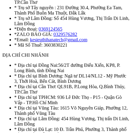
TP.Cần Thơ
* Trụ sở Tây nguyên : 231 Đường 30.4, Phường Ea Tam,
Thành Phố Buôn Ma Thuột, Đắk Lắk
* Trụ sở Lâm Đồng: Số 454 Hùng Vương, Thị Trấn Di Linh,
Lâm Đồng
*Điện thoại:
0369124565
*ZALO BÁO GIÁ:
0329576282
*Email:
kesieuthihanatech@gmail.com
* Mã Số Thuế: 3603830221
ĐỊA CHỈ CHI NHÁNH
* Địa chỉ tại Đồng Nai:56/2T đường Điểu Xiển, KP8, P.
Long Bình, tỉnh Đồng Nai
* Địa chỉ tại Bình Dương: Ngã tư DL14/NL12 - Mỹ Phước
3, Thới Hoà, Bến Cát, Bình Dương
* Địa chỉ tại Cần Thơ: QL91B, P.Long Hòa, Q.Bình Thủy,
TP.Cần Thơ
* Địa chỉ tại TPHCM: 936 Lê Đức Thọ - P15 - Quận Gò
Vấp - TP.Hồ Chí Minh
* Địa chỉ tại Vũng Tàu: 1615 Võ Nguyên Giáp, Phường 12,
Thành phố Vũng Tàu
* Địa chỉ tại Lâm Đồng: 454 Hùng Vương, Thị trấn Di Linh,
Lâm Đồng
* Địa chỉ tại Đà Lạt: 10 Đ. Trần Phú, Phường 3, Thành phố