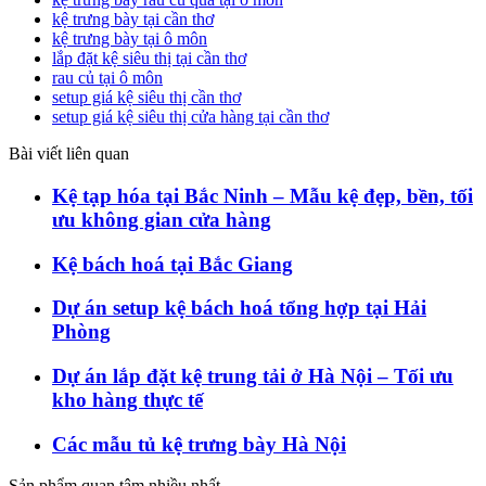
kệ trưng bày tại cần thơ
kệ trưng bày tại ô môn
lắp đặt kệ siêu thị tại cần thơ
rau củ tại ô môn
setup giá kệ siêu thị cần thơ
setup giá kệ siêu thị cửa hàng tại cần thơ
Bài viết liên quan
Kệ tạp hóa tại Bắc Ninh – Mẫu kệ đẹp, bền, tối
ưu không gian cửa hàng
Kệ bách hoá tại Bắc Giang
Dự án setup kệ bách hoá tổng hợp tại Hải
Phòng
Dự án lắp đặt kệ trung tải ở Hà Nội – Tối ưu
kho hàng thực tế
Các mẫu tủ kệ trưng bày Hà Nội
Sản phẩm quan tâm nhiều nhất