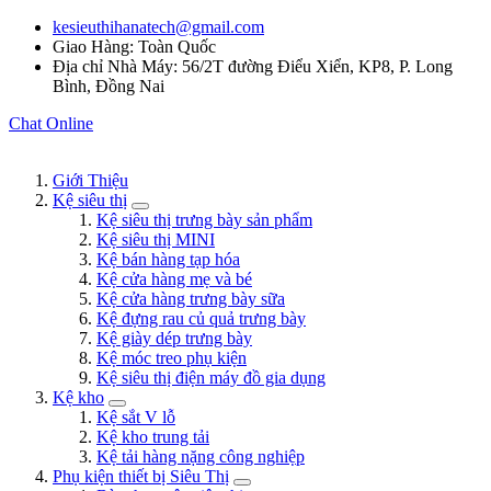
kesieuthihanatech@gmail.com
Giao Hàng: Toàn Quốc
Địa chỉ Nhà Máy: 56/2T đường Điểu Xiển, KP8, P. Long
Bình, Đồng Nai
Chat Online
Giới Thiệu
Kệ siêu thị
Kệ siêu thị trưng bày sản phẩm
Kệ siêu thị MINI
Kệ bán hàng tạp hóa
Kệ cửa hàng mẹ và bé
Kệ cửa hàng trưng bày sữa
Kệ đựng rau củ quả trưng bày
Kệ giày dép trưng bày
Kệ móc treo phụ kiện
Kệ siêu thị điện máy đồ gia dụng
Kệ kho
Kệ sắt V lỗ
Kệ kho trung tải
Kệ tải hàng nặng công nghiệp
Phụ kiện thiết bị Siêu Thị