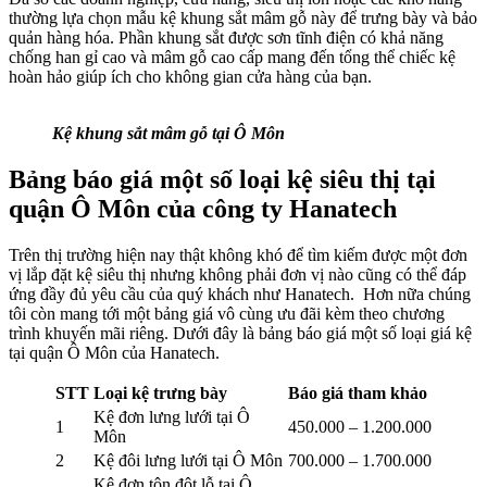
thường lựa chọn mẫu kệ khung sắt mâm gỗ này để trưng bày và bảo
quản hàng hóa. Phần khung sắt được sơn tĩnh điện có khả năng
chống han gỉ cao và mâm gỗ cao cấp mang đến tổng thể chiếc kệ
hoàn hảo giúp ích cho không gian cửa hàng của bạn.
Kệ khung sắt mâm gỗ tại Ô Môn
Bảng báo giá một số loại kệ siêu thị tại
quận Ô Môn của công ty Hanatech
Trên thị trường hiện nay thật không khó để tìm kiếm được một đơn
vị lắp đặt kệ siêu thị nhưng không phải đơn vị nào cũng có thể đáp
ứng đầy đủ yêu cầu của quý khách như Hanatech. Hơn nữa chúng
tôi còn mang tới một bảng giá vô cùng ưu đãi kèm theo chương
trình khuyến mãi riêng. Dưới đây là bảng báo giá một số loại giá kệ
tại quận Ô Môn của Hanatech.
STT
Loại kệ trưng bày
Báo giá tham khảo
Kệ đơn lưng lưới tại Ô
1
450.000 – 1.200.000
Môn
2
Kệ đôi lưng lưới tại Ô Môn
700.000 – 1.700.000
Kệ đơn tôn đột lỗ tại Ô