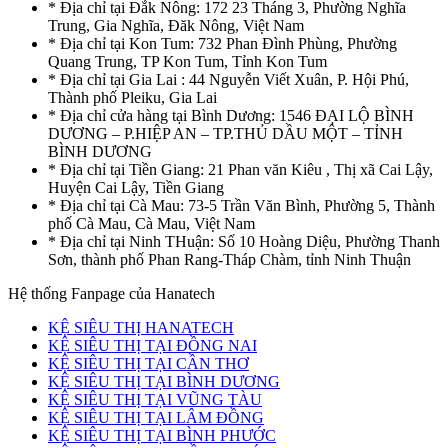
* Địa chỉ tại Đắk Nông: 172 23 Tháng 3, Phường Nghĩa
Trung, Gia Nghĩa, Đăk Nông, Việt Nam
* Địa chỉ tại Kon Tum: 732 Phan Đình Phùng, Phường
Quang Trung, TP Kon Tum, Tỉnh Kon Tum
* Địa chỉ tại Gia Lai : 44 Nguyễn Viết Xuân, P. Hội Phú,
Thành phố Pleiku, Gia Lai
* Địa chỉ cửa hàng tại Bình Dương: 1546 ĐẠI LỘ BÌNH
DƯƠNG – P.HIỆP AN – TP.THỦ DẦU MỘT – TỈNH
BÌNH DƯƠNG
* Địa chỉ tại Tiền Giang: 21 Phan văn Kiêu , Thị xã Cai Lậy,
Huyện Cai Lậy, Tiền Giang
* Địa chỉ tại Cà Mau: 73-5 Trần Văn Bình, Phường 5, Thành
phố Cà Mau, Cà Mau, Việt Nam
* Địa chỉ tại Ninh THuận: Số 10 Hoàng Diệu, Phường Thanh
Sơn, thành phố Phan Rang-Tháp Chàm, tỉnh Ninh Thuận
Hệ thống Fanpage của Hanatech
KỆ SIÊU THỊ HANATECH
KỆ SIÊU THỊ TẠI ĐỒNG NAI
KỆ SIÊU THỊ TẠI CẦN THƠ
KỆ SIÊU THỊ TẠI BÌNH DƯƠNG
KỆ SIÊU THỊ TẠI VŨNG TÀU
KỆ SIÊU THỊ TẠI LÂM ĐỒNG
KỆ SIÊU THỊ TẠI BÌNH PHƯỚC