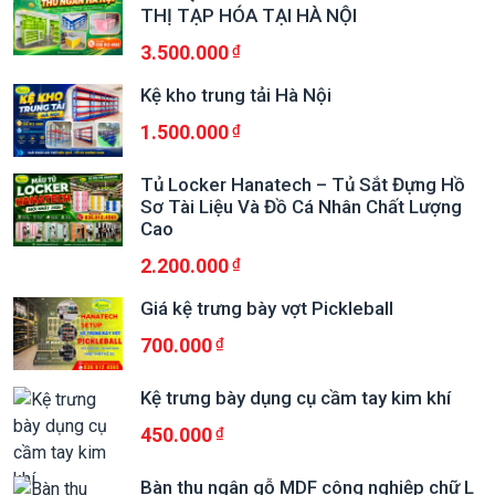
THỊ TẠP HÓA TẠI HÀ NỘI
3.500.000
Kệ kho trung tải Hà Nội
1.500.000
Tủ Locker Hanatech – Tủ Sắt Đựng Hồ
Sơ Tài Liệu Và Đồ Cá Nhân Chất Lượng
Cao
2.200.000
Giá kệ trưng bày vợt Pickleball
700.000
Kệ trưng bày dụng cụ cầm tay kim khí
450.000
Bàn thu ngân gỗ MDF công nghiệp chữ L