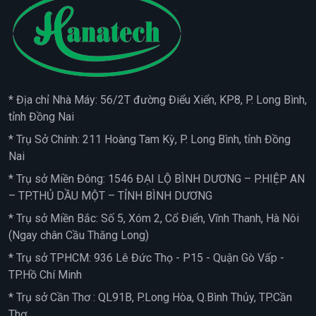
* Địa chỉ Nhà Máy: 56/2T đường Điểu Xiển, KP8, P. Long Bình,
tỉnh Đồng Nai
* Trụ Sở Chính: 211 Hoàng Tam Kỳ, P. Long Bình, tỉnh Đồng
Nai
* Trụ sở Miền Đông: 1546 ĐẠI LỘ BÌNH DƯƠNG – P.HIỆP AN
– TP.THỦ DẦU MỘT – TỈNH BÌNH DƯƠNG
* Trụ sở Miền Bắc: Số 5, Xóm 2, Cổ Điển, Vĩnh Thanh, Hà Nôi
(Ngay chân Cầu Thăng Long)
* Trụ sở TPHCM: 936 Lê Đức Thọ - P15 - Quận Gò Vấp -
TP.Hồ Chí Minh
* Trụ sở Cần Thơ : QL91B, P.Long Hòa, Q.Bình Thủy, TP.Cần
Thơ