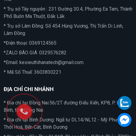
* Trụ sở Tây nguyên : 231 Đường 30.4, Phường Ea Tam, Thành
Phố Buôn Ma Thuột, Đắk Lắk
* Trụ sở Lâm Đồng: Số 454 Hùng Vương, Thị Trấn Di Linh,
Lâm Đồng
*Điện thoại:
0369124565
*ZALO BÁO GIÁ:
0329576282
*Email:
kesieuthihanatech@gmail.com
* Mã Số Thuế: 3603830221
ĐỊA CHỈ CHI NHÁNH
* Địa chỉ tại Đồng Nai:56/2T đường Điểu Xiển, KP8, P. Long
Bình, tỉnh Đồng Nai
* Địa chỉ tại Bình Dương: Ngã tư DL14/NL12 - Mỹ Phước 3,
Thới Hoà, Bến Cát, Bình Dương