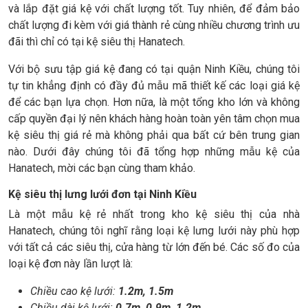
và lắp đặt giá kệ với chất lượng tốt. Tuy nhiên, để đảm bảo
chất lượng đi kèm với giá thành rẻ cùng nhiều chương trình ưu
đãi thì chỉ có tại kệ siêu thị Hanatech.
Với bộ sưu tập giá kệ đang có tại quận Ninh Kiều, chúng tôi
tự tin khẳng định có đầy đủ mẫu mã thiết kế các loại giá kệ
để các bạn lựa chọn. Hơn nữa, là một tổng kho lớn và không
cấp quyền đại lý nên khách hàng hoàn toàn yên tâm chọn mua
kệ siêu thị giá rẻ mà không phải qua bất cứ bên trung gian
nào. Dưới đây chúng tôi đã tổng hợp những mẫu kệ của
Hanatech, mời các bạn cùng tham khảo.
Kệ siêu thị lưng lưới đơn tại Ninh Kiều
Là một mẫu kệ rẻ nhất trong kho kệ siêu thị của nhà
Hanatech, chúng tôi nghĩ rằng loại kệ lưng lưới này phù hợp
với tất cả các siêu thị, cửa hàng từ lớn đến bé. Các số đo của
loại kệ đơn này lần lượt là:
Chiều cao kệ lưới:
1.2m, 1.5m
Chiều dài kệ lưới:
0.7m, 0.9m, 1.2m