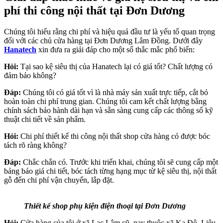
phí thi công nội thất tại Đơn Dương
Chúng tôi hiểu rằng chi phí và hiệu quả đầu tư là yếu tố quan trọng
đối với các chủ cửa hàng tại Đơn Dương Lâm Đồng. Dưới đây
Hanatech
xin đưa ra giải đáp cho một số thắc mắc phổ biến:
Hỏi:
Tại sao kệ siêu thị của Hanatech lại có giá tốt? Chất lượng có
đảm bảo không?
Đáp:
Chúng tôi có giá tốt vì là nhà máy sản xuất trực tiếp, cắt bỏ
hoàn toàn chi phí trung gian. Chúng tôi cam kết chất lượng bằng
chính sách bảo hành dài hạn và sẵn sàng cung cấp các thông số kỹ
thuật chi tiết về sản phẩm.
Hỏi:
Chi phí thiết kế thi công nội thất shop cửa hàng có được bóc
tách rõ ràng không?
Đáp:
Chắc chắn có. Trước khi triển khai, chúng tôi sẽ cung cấp một
bảng báo giá chi tiết, bóc tách từng hạng mục từ kệ siêu thị, nội thất
gỗ đến chi phí vận chuyển, lắp đặt.
Thiết kế shop phụ kiện điện thoại tại Đơn Dương
Hỏi:
Cửa hàng của tôi ở xã Lạc Lâm cũ, nay thuộc xã Ka Đô. Liệu