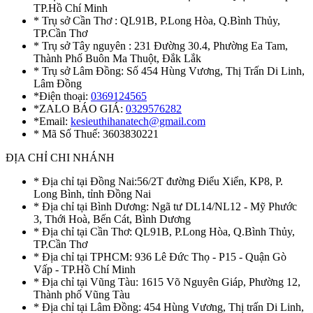
TP.Hồ Chí Minh
* Trụ sở Cần Thơ : QL91B, P.Long Hòa, Q.Bình Thủy,
TP.Cần Thơ
* Trụ sở Tây nguyên : 231 Đường 30.4, Phường Ea Tam,
Thành Phố Buôn Ma Thuột, Đắk Lắk
* Trụ sở Lâm Đồng: Số 454 Hùng Vương, Thị Trấn Di Linh,
Lâm Đồng
*Điện thoại:
0369124565
*ZALO BÁO GIÁ:
0329576282
*Email:
kesieuthihanatech@gmail.com
* Mã Số Thuế: 3603830221
ĐỊA CHỈ CHI NHÁNH
* Địa chỉ tại Đồng Nai:56/2T đường Điểu Xiển, KP8, P.
Long Bình, tỉnh Đồng Nai
* Địa chỉ tại Bình Dương: Ngã tư DL14/NL12 - Mỹ Phước
3, Thới Hoà, Bến Cát, Bình Dương
* Địa chỉ tại Cần Thơ: QL91B, P.Long Hòa, Q.Bình Thủy,
TP.Cần Thơ
* Địa chỉ tại TPHCM: 936 Lê Đức Thọ - P15 - Quận Gò
Vấp - TP.Hồ Chí Minh
* Địa chỉ tại Vũng Tàu: 1615 Võ Nguyên Giáp, Phường 12,
Thành phố Vũng Tàu
* Địa chỉ tại Lâm Đồng: 454 Hùng Vương, Thị trấn Di Linh,