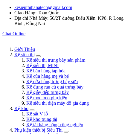
kesieuthihanatech@gmail.com
Giao Hàng: Toàn Quốc
Địa chỉ Nhà Máy: 56/2T đường Điểu Xiển, KP8, P. Long
Bình, Đồng Nai
Chat Online
Giới Thiệu
Kệ siêu thị
Kệ siêu thị trưng bày sản phẩm
Kệ siêu thị MINI
Kệ bán hàng tạp hóa
Kệ cửa hàng mẹ và bé
Kệ cửa hàng trưng bày sữa
Kệ đựng rau củ quả trưng bày
Kệ giày dép trưng bày
Kệ móc treo phụ kiện
Kệ siêu thị điện máy đồ gia dụng
Kệ kho
Kệ sắt V lỗ
Kệ kho trung tải
Kệ tải hàng nặng công nghiệp
Phụ kiện thiết bị Siêu Thị