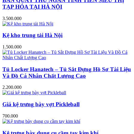
BÀN QUẦY THU NGÂN TÍNH TIỀN SIÊU THỊ
TẠP HÓA TẠI HÀ NỘI
3.500.000
Kệ kho trung tải Hà Nội
1.500.000
Tủ Locker Hanatech – Tủ Sắt Đựng Hồ Sơ Tài Liệu
Và Đồ Cá Nhân Chất Lượng Cao
2.200.000
Giá kệ trưng bày vợt Pickleball
700.000
Kệ trưng bày dụng cụ cầm tay kim khí