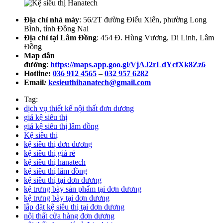
Địa chỉ nhà máy
: 56/2T đường Điểu Xiển, phường Long
Bình, tỉnh Đồng Nai
Địa chỉ tại Lâm Đồng
: 454 Đ. Hùng Vương, Di Linh, Lâm
Đồng
Map dẫn
đường
:
https://maps.app.goo.gl/VjAJ2rLdYcfXk8Zz6
Hotline:
036 912 4565
–
032 957 6282
Email
:
kesieuthihanatech@gmail.com
Tag:
dịch vụ thiết kế nội thất đơn dương
giá kệ siêu thị
giá kệ siêu thị lâm đồng
Kệ siêu thị
kệ siêu thị đơn dương
kệ siêu thị giá rẻ
kệ siêu thị hanatech
kệ siêu thị lâm đồng
kệ siêu thị tại đơn dương
kệ trưng bày sản phẩm tại đơn dương
kệ trưng bày tại đơn dương
lắp đặt kệ siêu thị tại đơn dương
nội thất cửa hàng đơn dương