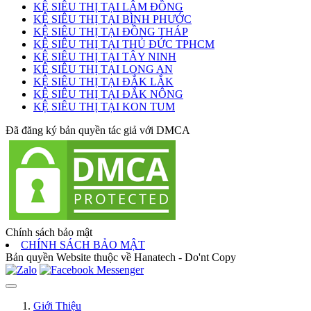
KỆ SIÊU THỊ TẠI LÂM ĐỒNG
KỆ SIÊU THỊ TẠI BÌNH PHƯỚC
KỆ SIÊU THỊ TẠI ĐỒNG THÁP
KỆ SIÊU THỊ TẠI THỦ ĐỨC TPHCM
KỆ SIÊU THỊ TẠI TÂY NINH
KỆ SIÊU THỊ TẠI LONG AN
KỆ SIÊU THỊ TẠI ĐẮK LẮK
KỆ SIÊU THỊ TẠI ĐẮK NÔNG
KỆ SIÊU THỊ TẠI KON TUM
Đã đăng ký bản quyền tác giả với DMCA
Chính sách bảo mật
CHÍNH SÁCH BẢO MẬT
Bản quyền Website thuộc về Hanatech - Do'nt Copy
Giới Thiệu