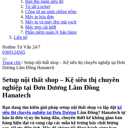
Bàn thu ngân siêu thị
Tủ sắt Locker
Công từ an ninh chống trộm
Máy in hóa đơn
Máy in và máy đọc mã vạch
Móc treo cài lưới
Phần mềm quản lý bán hàng
Liên hệ
Hotline Tư Vấn 24/7
0369124565
Trang chủ
/
Setup nội thất shop – Kệ siêu thị chuyên nghiệp tại Đơn
Dương Lâm Đồng Hanatech
Setup nội thất shop – Kệ siêu thị chuyên
nghiệp tại Đơn Dương Lâm Đồng
Hanatech
Bạn đang tìm kiếm giải pháp setup nội thất shop và lắp đặt
kệ
siêu thị chuyên nghiệp tại Đơn Dương
Lâm Đồng? Hanatech tự
hào là đơn vị uy tín hàng đầu, chuyên thiết kế không gian bán
hàng hiện đại và cung cấp các mẫu kệ trưng bày chất lượng
cao, tối ưu diện tích. Hãy để chúng tôi đồng hành cùng bạn