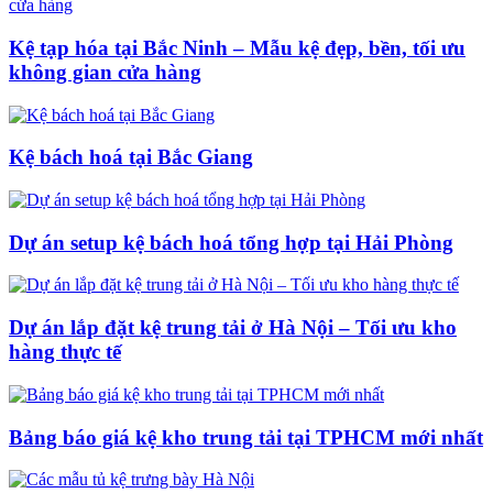
Kệ tạp hóa tại Bắc Ninh – Mẫu kệ đẹp, bền, tối ưu
không gian cửa hàng
Kệ bách hoá tại Bắc Giang
Dự án setup kệ bách hoá tổng hợp tại Hải Phòng
Dự án lắp đặt kệ trung tải ở Hà Nội – Tối ưu kho
hàng thực tế
Bảng báo giá kệ kho trung tải tại TPHCM mới nhất