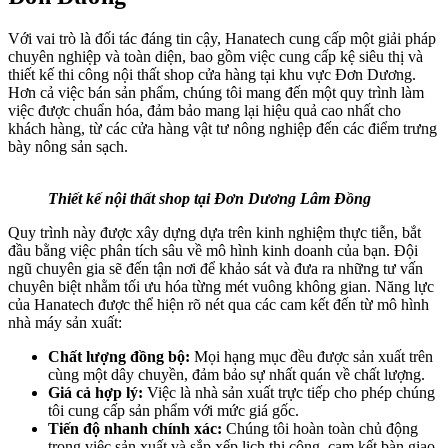
Với vai trò là đối tác đáng tin cậy, Hanatech cung cấp một giải pháp
chuyên nghiệp và toàn diện, bao gồm việc cung cấp kệ siêu thị và
thiết kế thi công nội thất shop cửa hàng tại khu vực Đơn Dương.
Hơn cả việc bán sản phẩm, chúng tôi mang đến một quy trình làm
việc được chuẩn hóa, đảm bảo mang lại hiệu quả cao nhất cho
khách hàng, từ các cửa hàng vật tư nông nghiệp đến các điểm trưng
bày nông sản sạch.
Thiết kế nội thất shop tại Đơn Dương Lâm Đồng
Quy trình này được xây dựng dựa trên kinh nghiệm thực tiễn, bắt
đầu bằng việc phân tích sâu về mô hình kinh doanh của bạn. Đội
ngũ chuyên gia sẽ đến tận nơi để khảo sát và đưa ra những tư vấn
chuyên biệt nhằm tối ưu hóa từng mét vuông không gian. Năng lực
của Hanatech được thể hiện rõ nét qua các cam kết đến từ mô hình
nhà máy sản xuất:
Chất lượng đồng bộ:
Mọi hạng mục đều được sản xuất trên
cùng một dây chuyền, đảm bảo sự nhất quán về chất lượng.
Giá
cả hợp lý:
Việc là nhà sản xuất trực tiếp cho phép chúng
tôi cung cấp sản phẩm với mức giá gốc.
Tiến độ
nhanh chính xác:
Chúng tôi hoàn toàn chủ động
trong việc sản xuất và sắp xếp lịch thi công, cam kết bàn giao