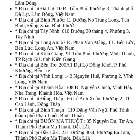
Lâm Đồng
* Địa chỉ tại Đà Lạt: 10 Đ. Trần Phú, Phường 3, Thành phố
Đà Lạt, Lâm Đồng, Việt Nam
* Địa chỉ tại Bình Phước: 11 Đường Nơ Trang Long, Tân
Bình, Đồng Xoài, Bình Phước
* Địa chỉ tại Tây Ninh: 610 Đường 30 tháng 4, Phường 3,
Tây Ninh
* Địa chỉ tại Long An: 67 Đ. Phan Văn Mảng, TT. Bến Lức,
Bến Lức, Long An, Việt Nam
* Địa chỉ tại Kiên Giang: 91 Trần Phú, Phường Vĩnh Thanh,
TP Rạch Giá, tỉnh Kiên Giang
* Địa chỉ tại Bến Tre: 200A1 Đại Lộ Đồng Khởi, P. Phú
Khương, Bến Tre
* Địa chỉ tại Vĩnh Long: 142 Nguyễn Huệ, Phường 2, Vĩnh
Long, Việt Nam
* Địa chỉ tại Khánh Hòa: 108 Đ. Nguyễn Chích, Vĩnh Hải,
Nha Trang, Khánh Hòa, Việt Nam
* Địa chỉ tại Đồng Tháp : 66 Lê Anh Xuân, Phường 2, TP.
Cao Lãnh, Đồng Tháp
* Địa chỉ tại Bình Thuận : 110 Đặng Văn Ngữ, Phú Trinh,
thành phố Phan Thiết, Bình Thuận
* Địa chỉ tại BUÔN MA THUỘT : 35 Nguyễn Du, Tự An,
Thành Phố Buôn Ma Thuột, Đắk Lắk
* Địa chỉ tại Đắk Lắk : 231 Đường 30.4, Phường Ea Tam,
Thành Phố Buôn Ma Thuột, Đắk Lắk