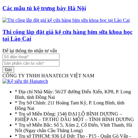
Các mẫu tủ kệ trưng bày Hà Nội
Thi công lắp đặt giá kệ cửa hàng bỉm sữa khoa học
tại Lào Cai
Để lại thông tin nhận tư vấn
Gửi
CÔNG TY TNHH HANATECH VIỆT NAM
* Địa chỉ Nhà Máy: 56/2T đường Điểu Xiển, KP8, P. Long
Bình, tỉnh Đồng Nai
* Trụ Sở Chính: 211 Hoàng Tam Kỳ, P. Long Bình, tỉnh
Đồng Nai
* Trụ sở Miền Đông: 1546 ĐẠI LỘ BÌNH DƯƠNG –
P.HIỆP AN – TP.THỦ DẦU MỘT – TỈNH BÌNH DƯƠNG
* Trụ sở Miền Bắc: Số 5, Xóm 2, Cổ Điển, Vĩnh Thanh, Hà
Nôi (Ngay chân Cầu Thăng Long)
* Trụ sở TPHCM: 936 Lê Đức Thọ - P15 - Quận Gò Vấp -