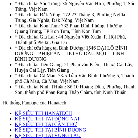
* Địa chỉ tại Sóc Trăng: 36 Nguyễn Văn Hữu, Phường 1, Sóc
Trăng, Việt Nam
* Địa chỉ tại Đắk Nông: 172 23 Tháng 3, Phường Nghĩa
Trung, Gia Nghĩa, Đăk Nông, Việt Nam
* Địa chỉ tại Kon Tum: 732 Phan Đình Phùng, Phường
Quang Trung, TP Kon Tum, Tỉnh Kon Tum
* Địa chỉ tại Gia Lai : 44 Nguyễn Viết Xuân, P. Hội Phú,
Thành phố Pleiku, Gia Lai
* Địa chỉ cửa hàng tại Bình Dương: 1546 ĐẠI LỘ BÌNH
DƯƠNG – P.HIỆP AN – TP.THỦ DẦU MỘT – TỈNH
BÌNH DƯƠNG
* Địa chỉ tại Tiền Giang: 21 Phan văn Kiêu , Thị xã Cai Lậy,
Huyện Cai Lậy, Tiền Giang
* Địa chỉ tại Cà Mau: 73-5 Trần Văn Bình, Phường 5, Thành
phố Cà Mau, Cà Mau, Việt Nam
* Địa chỉ tại Ninh THuận: Số 10 Hoàng Diệu, Phường Thanh
Sơn, thành phố Phan Rang-Tháp Chàm, tỉnh Ninh Thuận
Hệ thống Fanpage của Hanatech
KỆ SIÊU THỊ HANATECH
KỆ SIÊU THỊ TẠI ĐỒNG NAI
KỆ SIÊU THỊ TẠI CẦN THƠ
KỆ SIÊU THỊ TẠI BÌNH DƯƠNG
KỆ SIÊU THỊ TẠI VŨNG TÀU