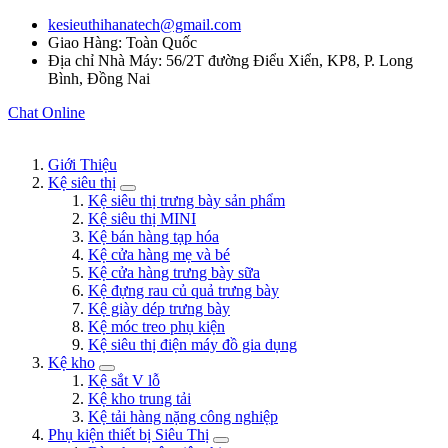
kesieuthihanatech@gmail.com
Giao Hàng: Toàn Quốc
Địa chỉ Nhà Máy: 56/2T đường Điểu Xiển, KP8, P. Long
Bình, Đồng Nai
Chat Online
Giới Thiệu
Kệ siêu thị
Kệ siêu thị trưng bày sản phẩm
Kệ siêu thị MINI
Kệ bán hàng tạp hóa
Kệ cửa hàng mẹ và bé
Kệ cửa hàng trưng bày sữa
Kệ đựng rau củ quả trưng bày
Kệ giày dép trưng bày
Kệ móc treo phụ kiện
Kệ siêu thị điện máy đồ gia dụng
Kệ kho
Kệ sắt V lỗ
Kệ kho trung tải
Kệ tải hàng nặng công nghiệp
Phụ kiện thiết bị Siêu Thị