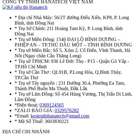
CÔNG TY TNHH HANATECH VIỆT NAM
* Địa chỉ Nhà Máy: 56/2T đường Điểu Xiển, KP8, P. Long
Bình, tỉnh Đồng Nai
* Trụ Sở Chính: 211 Hoàng Tam Kỳ, P. Long Bình, tỉnh
Đồng Nai
* Trụ sở Miền Đông: 1546 ĐẠI LỘ BÌNH DƯƠNG –
P.HIỆP AN – TP.THỦ DẦU MỘT – TỈNH BÌNH DƯƠNG
* Trụ sở Miền Bắc: Số 5, Xóm 2, Cổ Điển, Vĩnh Thanh, Hà
Nôi (Ngay chân Cầu Thăng Long)
* Trụ sở TPHCM: 936 Lê Đức Thọ - P15 - Quận Gò Vấp -
TP.Hồ Chí Minh
* Trụ sở Cần Thơ : QL91B, P.Long Hòa, Q.Bình Thủy,
TP.Cần Thơ
* Trụ sở Tây nguyên : 231 Đường 30.4, Phường Ea Tam,
Thành Phố Buôn Ma Thuột, Đắk Lắk
* Trụ sở Lâm Đồng: Số 454 Hùng Vương, Thị Trấn Di Linh,
Lâm Đồng
*Điện thoại:
0369124565
*ZALO BÁO GIÁ:
0329576282
*Email:
kesieuthihanatech@gmail.com
* Mã Số Thuế: 3603830221
ĐỊA CHỈ CHI NHÁNH