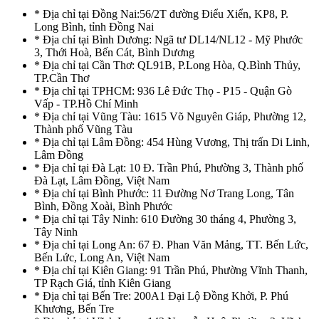
* Địa chỉ tại Đồng Nai:56/2T đường Điểu Xiển, KP8, P.
Long Bình, tỉnh Đồng Nai
* Địa chỉ tại Bình Dương: Ngã tư DL14/NL12 - Mỹ Phước
3, Thới Hoà, Bến Cát, Bình Dương
* Địa chỉ tại Cần Thơ: QL91B, P.Long Hòa, Q.Bình Thủy,
TP.Cần Thơ
* Địa chỉ tại TPHCM: 936 Lê Đức Thọ - P15 - Quận Gò
Vấp - TP.Hồ Chí Minh
* Địa chỉ tại Vũng Tàu: 1615 Võ Nguyên Giáp, Phường 12,
Thành phố Vũng Tàu
* Địa chỉ tại Lâm Đồng: 454 Hùng Vương, Thị trấn Di Linh,
Lâm Đồng
* Địa chỉ tại Đà Lạt: 10 Đ. Trần Phú, Phường 3, Thành phố
Đà Lạt, Lâm Đồng, Việt Nam
* Địa chỉ tại Bình Phước: 11 Đường Nơ Trang Long, Tân
Bình, Đồng Xoài, Bình Phước
* Địa chỉ tại Tây Ninh: 610 Đường 30 tháng 4, Phường 3,
Tây Ninh
* Địa chỉ tại Long An: 67 Đ. Phan Văn Mảng, TT. Bến Lức,
Bến Lức, Long An, Việt Nam
* Địa chỉ tại Kiên Giang: 91 Trần Phú, Phường Vĩnh Thanh,
TP Rạch Giá, tỉnh Kiên Giang
* Địa chỉ tại Bến Tre: 200A1 Đại Lộ Đồng Khởi, P. Phú
Khương, Bến Tre