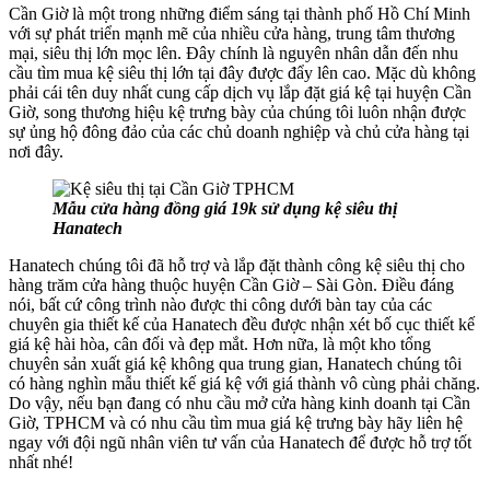
Cần Giờ là một trong những điểm sáng tại thành phố Hồ Chí Minh
với sự phát triển mạnh mẽ của nhiều cửa hàng, trung tâm thương
mại, siêu thị lớn mọc lên. Đây chính là nguyên nhân dẫn đến nhu
cầu tìm mua kệ siêu thị lớn tại đây được đẩy lên cao. Mặc dù không
phải cái tên duy nhất cung cấp dịch vụ lắp đặt giá kệ tại huyện Cần
Giờ, song thương hiệu kệ trưng bày của chúng tôi luôn nhận được
sự ủng hộ đông đảo của các chủ doanh nghiệp và chủ cửa hàng tại
nơi đây.
Mẫu cửa hàng đồng giá 19k sử dụng kệ siêu thị
Hanatech
Hanatech chúng tôi đã hỗ trợ và lắp đặt thành công kệ siêu thị cho
hàng trăm cửa hàng thuộc huyện Cần Giờ – Sài Gòn. Điều đáng
nói, bất cứ công trình nào được thi công dưới bàn tay của các
chuyên gia thiết kế của Hanatech đều được nhận xét bố cục thiết kế
giá kệ hài hòa, cân đối và đẹp mắt. Hơn nữa, là một kho tổng
chuyên sản xuất giá kệ không qua trung gian, Hanatech chúng tôi
có hàng nghìn mẫu thiết kế giá kệ với giá thành vô cùng phải chăng.
Do vậy, nếu bạn đang có nhu cầu mở cửa hàng kinh doanh tại Cần
Giờ, TPHCM và có nhu cầu tìm mua giá kệ trưng bày hãy liên hệ
ngay với đội ngũ nhân viên tư vấn của Hanatech để được hỗ trợ tốt
nhất nhé!