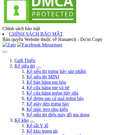
Chính sách bảo mật
CHÍNH SÁCH BẢO MẬT
Bản quyền Website thuộc về Hanatech - Do'nt Copy
Giới Thiệu
Kệ siêu thị
Kệ siêu thị trưng bày sản phẩm
Kệ siêu thị MINI
Kệ bán hàng tạp hóa
Kệ cửa hàng mẹ và bé
Kệ cửa hàng trưng bày sữa
Kệ đựng rau củ quả trưng bày
Kệ giày dép trưng bày
Kệ móc treo phụ kiện
Kệ siêu thị điện máy đồ gia dụng
Kệ kho
Kệ sắt V lỗ
Kệ kho trung tải