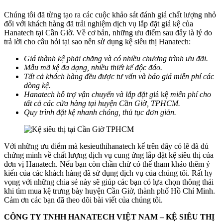
Chúng tôi đã từng tạo ra các cuộc khảo sát đánh giá chất lượng nhỏ
đối với khách hàng đã trải nghiệm dịch vụ lắp đặt giá kệ của
Hanatech tại Cần Giờ. Về cơ bản, những ưu điểm sau đây là lý do
trả lời cho câu hỏi tại sao nên sử dụng kệ siêu thị Hanatech:
Giá thành kệ phải chăng và có nhiều chương trình ưu đãi.
Mẫu mã kệ đa dạng, nhiều thiết kế độc đáo.
Tất cả khách hàng đều được tư vấn và báo giá miễn phí các
dòng kệ.
Hanatech hỗ trợ vận chuyển và lắp đặt g
iá kệ
miễn phí cho
tất cả các cửa hàng tại huyện Cần Giờ, TPHCM.
Quy trình đặt kệ nhanh chóng, thủ tục đơn giản.
Với những ưu điểm mà kesieuthihanatech kể trên đây có lẽ đã đủ
chứng minh về chất lượng dịch vụ cung ứng lắp đặt kệ siêu thị của
đơn vị Hanatech. Nếu bạn còn chần chừ có thể tham khảo thêm ý
kiến của các khách hàng đã sử dụng dịch vụ của chúng tôi. Rất hy
vọng với những chia sẻ này sẽ giúp các bạn có lựa chọn thông thái
khi tìm mua kệ trưng bày huyện Cần Giờ, thành phố Hồ Chí Minh.
Cảm ơn các bạn đã theo dõi bài viết của chúng tôi.
CÔNG TY TNHH HANATECH VIỆT NAM – KỆ SIÊU THỊ