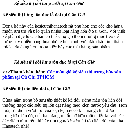
Kệ siêu thị đôi lưng lưới tại Cần Giờ
Kệ siêu thị lưng tôn đục lỗ đôi tại Cần Giờ
Dòng kệ này của kesieuthihanatech rất phù hợp cho các kho hàng
muốn lưu trữ và bảo quản nhiều loại hàng hóa ở Sài Gòn. Với thiết
kế phần đục lỗ các bạn có thể sáng tạo thêm những móc treo để
trưng bày nhiều hàng hóa nhỏ lẻ bên cạnh vừa đảm bảo tính thẩm
mỹ lại đa dạng hơn trong việc bày các mặt hàng, sản phẩm.
Kệ siêu thị đôi lưng tôn đục lỗ tại Cần Giờ
>>>Tham khảo thêm:
Các mẫu giá kệ siêu thị trưng bày sản
phẩm tại Củ Chi TPHCM
Kệ siêu thị tôn liền đôi tại Cần Giờ
Cùng nằm trong bộ sưu tập thiết kế kệ đôi, riêng mẫu tôn liền đôi
thường được các siêu thị lớn đặt riêng theo kích thước yêu cầu. Hơn
nữa, ưu điểm vượt trội của loại kệ này có khả năng chịu được tải
trọng lớn. Do đó, nếu bạn đang muốn sở hữu một chiếc kệ với các
đặc điểm như trên thì hãy tìm ngay kệ siêu thị tôn liền đôi của nhà
Hanatech nhé!