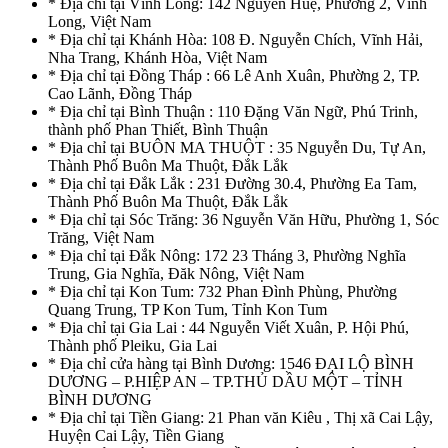
* Địa chỉ tại Vĩnh Long: 142 Nguyễn Huệ, Phường 2, Vĩnh
Long, Việt Nam
* Địa chỉ tại Khánh Hòa: 108 Đ. Nguyễn Chích, Vĩnh Hải,
Nha Trang, Khánh Hòa, Việt Nam
* Địa chỉ tại Đồng Tháp : 66 Lê Anh Xuân, Phường 2, TP.
Cao Lãnh, Đồng Tháp
* Địa chỉ tại Bình Thuận : 110 Đặng Văn Ngữ, Phú Trinh,
thành phố Phan Thiết, Bình Thuận
* Địa chỉ tại BUÔN MA THUỘT : 35 Nguyễn Du, Tự An,
Thành Phố Buôn Ma Thuột, Đắk Lắk
* Địa chỉ tại Đắk Lắk : 231 Đường 30.4, Phường Ea Tam,
Thành Phố Buôn Ma Thuột, Đắk Lắk
* Địa chỉ tại Sóc Trăng: 36 Nguyễn Văn Hữu, Phường 1, Sóc
Trăng, Việt Nam
* Địa chỉ tại Đắk Nông: 172 23 Tháng 3, Phường Nghĩa
Trung, Gia Nghĩa, Đăk Nông, Việt Nam
* Địa chỉ tại Kon Tum: 732 Phan Đình Phùng, Phường
Quang Trung, TP Kon Tum, Tỉnh Kon Tum
* Địa chỉ tại Gia Lai : 44 Nguyễn Viết Xuân, P. Hội Phú,
Thành phố Pleiku, Gia Lai
* Địa chỉ cửa hàng tại Bình Dương: 1546 ĐẠI LỘ BÌNH
DƯƠNG – P.HIỆP AN – TP.THỦ DẦU MỘT – TỈNH
BÌNH DƯƠNG
* Địa chỉ tại Tiền Giang: 21 Phan văn Kiêu , Thị xã Cai Lậy,
Huyện Cai Lậy, Tiền Giang