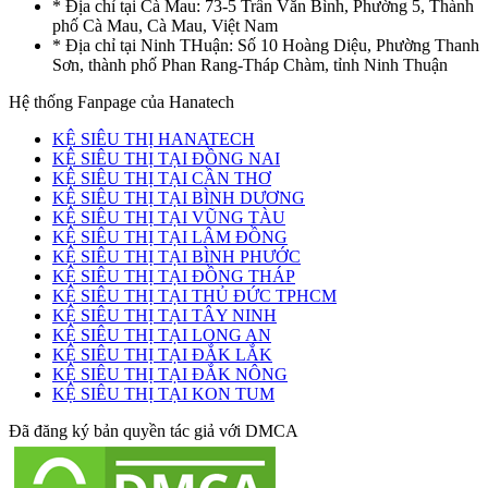
* Địa chỉ tại Cà Mau: 73-5 Trần Văn Bình, Phường 5, Thành
phố Cà Mau, Cà Mau, Việt Nam
* Địa chỉ tại Ninh THuận: Số 10 Hoàng Diệu, Phường Thanh
Sơn, thành phố Phan Rang-Tháp Chàm, tỉnh Ninh Thuận
Hệ thống Fanpage của Hanatech
KỆ SIÊU THỊ HANATECH
KỆ SIÊU THỊ TẠI ĐỒNG NAI
KỆ SIÊU THỊ TẠI CẦN THƠ
KỆ SIÊU THỊ TẠI BÌNH DƯƠNG
KỆ SIÊU THỊ TẠI VŨNG TÀU
KỆ SIÊU THỊ TẠI LÂM ĐỒNG
KỆ SIÊU THỊ TẠI BÌNH PHƯỚC
KỆ SIÊU THỊ TẠI ĐỒNG THÁP
KỆ SIÊU THỊ TẠI THỦ ĐỨC TPHCM
KỆ SIÊU THỊ TẠI TÂY NINH
KỆ SIÊU THỊ TẠI LONG AN
KỆ SIÊU THỊ TẠI ĐẮK LẮK
KỆ SIÊU THỊ TẠI ĐẮK NÔNG
KỆ SIÊU THỊ TẠI KON TUM
Đã đăng ký bản quyền tác giả với DMCA