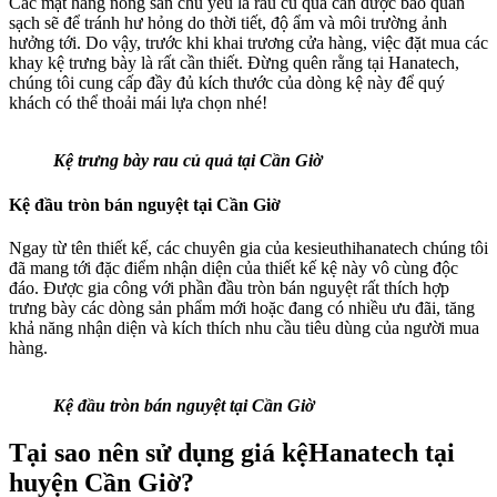
Các mặt hàng nông sản chủ yếu là rau củ quả cần được bảo quản
sạch sẽ để tránh hư hỏng do thời tiết, độ ẩm và môi trường ảnh
hưởng tới. Do vậy, trước khi khai trương cửa hàng, việc đặt mua các
khay kệ trưng bày là rất cần thiết. Đừng quên rằng tại Hanatech,
chúng tôi cung cấp đầy đủ kích thước của dòng kệ này để quý
khách có thể thoải mái lựa chọn nhé!
Kệ trưng bày rau củ quả tại Cần Giờ
Kệ đầu tròn bán nguyệt tại Cần Giờ
Ngay từ tên thiết kế, các chuyên gia của kesieuthihanatech chúng tôi
đã mang tới đặc điểm nhận diện của thiết kế kệ này vô cùng độc
đáo. Được gia công với phần đầu tròn bán nguyệt rất thích hợp
trưng bày các dòng sản phẩm mới hoặc đang có nhiều ưu đãi, tăng
khả năng nhận diện và kích thích nhu cầu tiêu dùng của người mua
hàng.
Kệ đầu tròn bán nguyệt tại Cần Giờ
Tại sao nên sử dụng giá kệHanatech tại
huyện Cần Giờ?