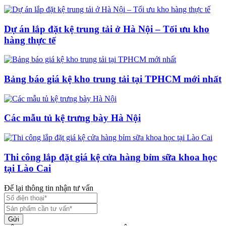
Dự án lắp đặt kệ trung tải ở Hà Nội – Tối ưu kho
hàng thực tế
Bảng báo giá kệ kho trung tải tại TPHCM mới nhất
Các mẫu tủ kệ trưng bày Hà Nội
Thi công lắp đặt giá kệ cửa hàng bỉm sữa khoa học
tại Lào Cai
Để lại thông tin nhận tư vấn
Gửi