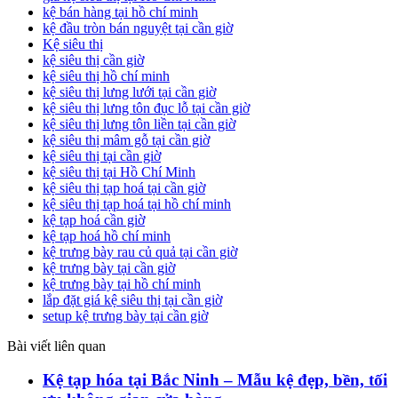
kệ bán hàng tại hồ chí minh
kệ đầu tròn bán nguyệt tại cần giờ
Kệ siêu thị
kệ siêu thị cần giờ
kệ siêu thị hồ chí minh
kệ siêu thị lưng lưới tại cần giờ
kệ siêu thị lưng tôn đục lỗ tại cần giờ
kệ siêu thị lưng tôn liền tại cần giờ
kệ siêu thị mâm gỗ tại cần giờ
kệ siêu thị tại cần giờ
kệ siêu thị tại Hồ Chí Minh
kệ siêu thị tạp hoá tại cần giờ
kệ siêu thị tạp hoá tại hồ chí minh
kệ tạp hoá cần giờ
kệ tạp hoá hồ chí minh
kệ trưng bày rau củ quả tại cần giờ
kệ trưng bày tại cần giờ
kệ trưng bày tại hồ chí minh
lắp đặt giá kệ siêu thị tại cần giờ
setup kệ trưng bày tại cần giờ
Bài viết liên quan
Kệ tạp hóa tại Bắc Ninh – Mẫu kệ đẹp, bền, tối