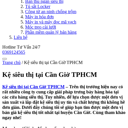
Bàn thu ngân siêu thị
Tủ sắt Locker
Công từ an ninh chống trộm
Máy in hóa đơn
Máy in và máy đọc mã vạch
Móc treo cài lưới
Phần mềm quản lý bán hàng
Liên hệ
Hotline Tư Vấn 24/7
0369124565
Trang chủ
/
Kệ siêu thị tại Cần Giờ TPHCM
Kệ siêu thị tại Cần Giờ TPHCM
Kệ siêu thị tại Cần Giờ TPHCM
– Trên thị trường hiện nay có
rất nhiều công ty cung cấp giải pháp trưng bày hàng hóa tại
các cửa hàng siêu thị. Tuy nhiên, để lựa chọn được một đơn vị
sản xuất và lắp đặt kệ siêu thị uy tín và chất lượng thì không hề
đơn giản. Dưới đây chúng tôi sẽ giúp bạn tìm được một đơn vị
bán giá kệ siêu thị tốt nhất tại huyện Cần Giờ. Cùng tham khảo
ngay nhé!