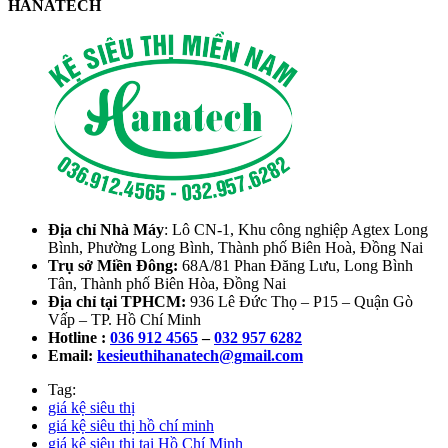
HANATECH
Địa chỉ Nhà Máy
: Lô CN-1, Khu công nghiệp Agtex Long
Bình, Phường Long Bình, Thành phố Biên Hoà, Đồng Nai
Trụ sở Miền Đông:
68A/81 Phan Đăng Lưu, Long Bình
Tân, Thành phố Biên Hòa, Đồng Nai
Địa chỉ tại TPHCM:
936 Lê Đức Thọ – P15 – Quận Gò
Vấp – TP. Hồ Chí Minh
Hotline :
036 912 4565
–
032 957 6282
Email:
kesieuthihanatech@gmail.com
Tag:
giá kệ siêu thị
giá kệ siêu thị hồ chí minh
giá kệ siêu thị tại Hồ Chí Minh