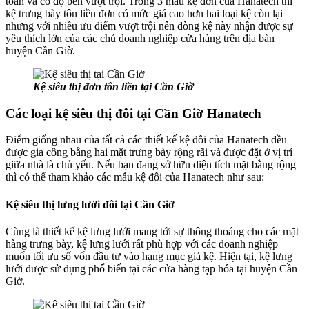
toàn và có độ bền vượt trội. Trong 3 mẫu kệ đơn của Hanatech thì
kệ trưng bày tôn liền đơn có mức giá cao hơn hai loại kệ còn lại
nhưng với nhiều ưu điểm vượt trội nên dòng kệ này nhận được sự
yêu thích lớn của các chủ doanh nghiệp cửa hàng trên địa bàn
huyện Cần Giờ.
Kệ siêu thị đơn tôn liền tại Cần Giờ
Các loại kệ siêu thị đôi tại Cần Giờ Hanatech
Điểm giống nhau của tất cả các thiết kế kệ đôi của Hanatech đều
được gia công bằng hai mặt trưng bày rộng rãi và được đặt ở vị trí
giữa nhà là chủ yếu. Nếu bạn đang sở hữu diện tích mặt bằng rộng
thì có thể tham khảo các mẫu kệ đôi của Hanatech như sau:
Kệ siêu thị lưng lưới đôi tại Cần Giờ
Cùng là thiết kế kệ lưng lưới mang tới sự thông thoáng cho các mặt
hàng trưng bày, kệ lưng lưới rất phù hợp với các doanh nghiệp
muốn tối ưu số vốn đầu tư vào hạng mục giá kệ. Hiện tại, kệ lưng
lưới được sử dụng phổ biến tại các cửa hàng tạp hóa tại huyện Cần
Giờ.