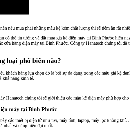
ên nếu mua phải những mẫu kệ kém chất lượng thì sẽ tiềm ẩn rất nhi
ạn có thể tin tưởng và đặt mua giá kệ điện máy tại Bình Phước hiện n
ác cửa hàng điện máy tại Bình Phước, Công ty Hanatech chúng tôi đã tri
g loại phổ biến nào?
u khách hàng lựa chọn đó là bởi sự đa dạng trong các mẫu giá kệ dành
 khả năng kinh tế.
đây Hanatech chúng tôi sẽ giới thiệu các mẫu kệ điện máy phù hợp cho 
 điện máy tại Bình Phước
y các thiết bị điện tử như tivi, máy tính, laptop, máy lọc không khí,
 nhất và cũng hiện đại nhất.