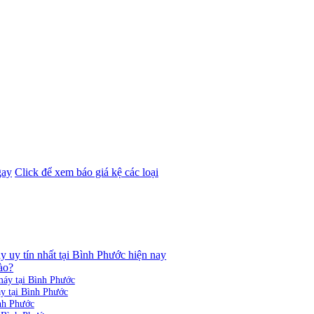
gay
Click để xem báo giá kệ các loại
y uy tín nhất tại Bình Phước hiện nay
ào?
 máy tại Bình Phước
áy tại Bình Phước
ình Phước