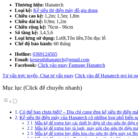
Thương hiệu:
Hanatech
Loại kệ:
Kệ siêu thị điện máy đồ gia dụng
Chiều cao kệ:
1,2m; 1,5m; 1,8m
Chiều dài kệ:
0,9m; 1,2m
Chiều rộng kệ:
76cm - 96cm
Số tầng kệ:
3,4,5,6
Loại lưng sử dụng:
Lưới,Tôn liền,Tôn đục lỗ
Chế độ bảo hành:
60 tháng
Hotline:
0369124565
Email:
kesieuthihanatech@gmail.com
Facebook:
Click vào ngay Fanpage Hanatech
Tư vấn trực tuyến, Chat tư vấn ngay
Click vào để Hanatech gọi lại n
Mục lục (Click để chuyển nhanh)
Có thể bạn chưa biết? – Địa chỉ cung ứng kệ siêu thị điện má
Kệ siêu thị điện máy của Hanatech có những loại phổ biến n
Mẫu kệ để trưng bày các thiết bị điện tử cho siêu thị điện
Mẫu kệ để trưng bày tủ lạnh, máy giặt cho siêu thị điện m
Mẫu kệ để trưng bày điều hòa cho siêu thị điện máy tại B