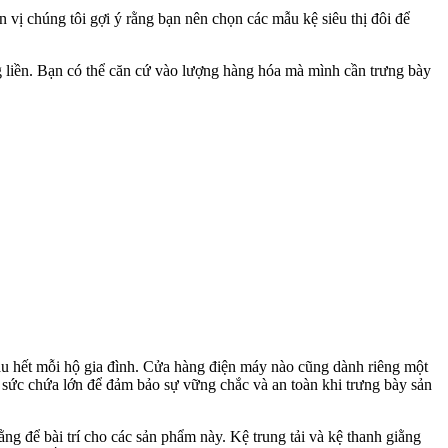
 vị chúng tôi gợi ý rằng bạn nên chọn các mẫu kệ siêu thị đôi để
ng liền. Bạn có thể căn cứ vào lượng hàng hóa mà mình cần trưng bày
hầu hết mỗi hộ gia đình. Cửa hàng điện máy nào cũng dành riêng một
có sức chứa lớn để đảm bảo sự vững chắc và an toàn khi trưng bày sản
g để bài trí cho các sản phẩm này. Kệ trung tải và kệ thanh giằng