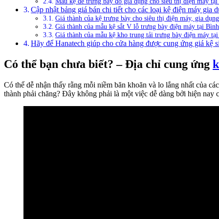
Mẫu kệ để trưng bày đồ gia dụng cho siêu thị điện máy tạ
Cập nhật bảng giá bán chi tiết cho các loại kệ điện máy gia
Giá thành của kệ trưng bày cho siêu thị điện máy, gia dụn
Giá thành của mẫu kệ sắt V lỗ trưng bày điện máy tại Bìn
Giá thành của mẫu kệ kho trung tải trưng bày điện máy tạ
Hãy để Hanatech giúp cho cửa hàng được cung ứng giá kệ siê
Có thể bạn chưa biết? – Địa chỉ cung ứng
k
Có thể dễ nhận thấy rằng mỗi niềm băn khoăn và lo lắng nhất của các 
thành phải chăng? Đây không phải là một việc dễ dàng bởi hiện nay 