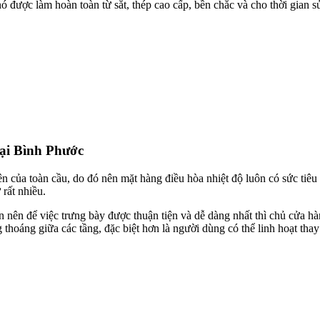
 nó được làm hoàn toàn từ sắt, thép cao cấp, bền chắc và cho thời gian sử
tại Bình Phước
ên của toàn cầu, do đó nên mặt hàng điều hòa nhiệt độ luôn có sức tiêu 
 rất nhiều.
 nên để việc trưng bày được thuận tiện và dễ dàng nhất thì chủ cửa hà
g thoáng giữa các tầng, đặc biệt hơn là người dùng có thể linh hoạt th