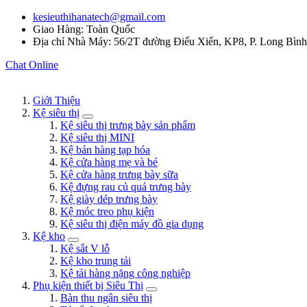
kesieuthihanatech@gmail.com
Giao Hàng: Toàn Quốc
Địa chỉ Nhà Máy: 56/2T đường Điểu Xiển, KP8, P. Long Bìn
Chat Online
Giới Thiệu
Kệ siêu thị
Kệ siêu thị trưng bày sản phẩm
Kệ siêu thị MINI
Kệ bán hàng tạp hóa
Kệ cửa hàng mẹ và bé
Kệ cửa hàng trưng bày sữa
Kệ đựng rau củ quả trưng bày
Kệ giày dép trưng bày
Kệ móc treo phụ kiện
Kệ siêu thị điện máy đồ gia dụng
Kệ kho
Kệ sắt V lỗ
Kệ kho trung tải
Kệ tải hàng nặng công nghiệp
Phụ kiện thiết bị Siêu Thị
Bàn thu ngân siêu thị