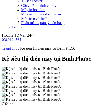
Tủ sắt Locker
Công từ an ninh chống trộm
Máy in hóa đơn
Máy in và máy đọc mã vạch
Móc treo cài lưới
Phần mềm quản lý bán hàng
Liên hệ
Hotline Tư Vấn 24/7
0369124565
Trang chủ
/
Kệ siêu thị điện máy tại Bình Phước
Kệ siêu thị điện máy tại Bình Phước
750.000