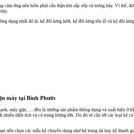
g cảm ứng nên luôn phải cẩn thận khi sắp xếp và trưng bày. Vì thế, đơn
này.
ông dụng nhất đó là: kệ đôi lưng lưới, kệ đôi lưng tôn lỗ và kệ đôi lư
điện máy tại Bình Phước
ủ lạnh, máy giặt, … đều là những sản phẩm thông dụng và xuất hiện ở 
 nhiều diện tích và có trọng lượng lớn. Do đó sẽ cần tới các loại kệ 
n nên chọn các mẫu kệ chuyên dụng như kệ trung tải hay kệ thanh giằn