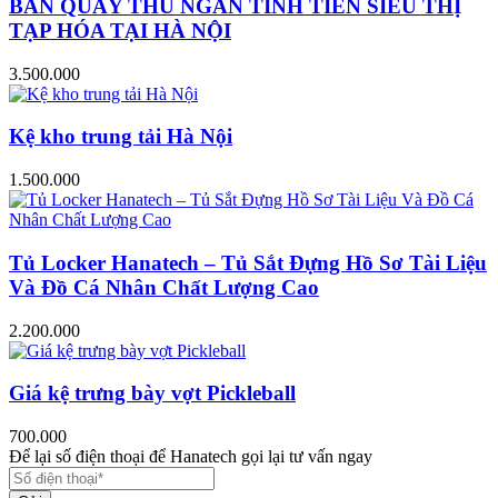
BÀN QUẦY THU NGÂN TÍNH TIỀN SIÊU THỊ
TẠP HÓA TẠI HÀ NỘI
3.500.000
Kệ kho trung tải Hà Nội
1.500.000
Tủ Locker Hanatech – Tủ Sắt Đựng Hồ Sơ Tài Liệu
Và Đồ Cá Nhân Chất Lượng Cao
2.200.000
Giá kệ trưng bày vợt Pickleball
700.000
Để lại số điện thoại để Hanatech gọi lại tư vấn ngay