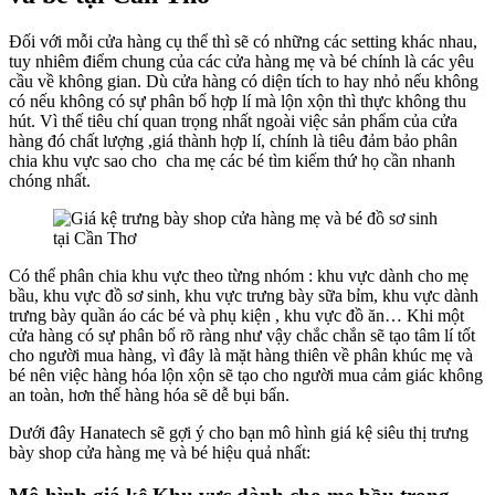
Đối với mỗi cửa hàng cụ thể thì sẽ có những các setting khác nhau,
tuy nhiêm điểm chung của các cửa hàng mẹ và bé chính là các yêu
cầu về không gian. Dù cửa hàng có diện tích to hay nhỏ nếu không
có nếu không có sự phân bố hợp lí mà lộn xộn thì thực không thu
hút. Vì thế tiêu chí quan trọng nhất ngoài việc sản phẩm của cửa
hàng đó chất lượng ,giá thành hợp lí, chính là tiêu đảm bảo phân
chia khu vực sao cho cha mẹ các bé tìm kiếm thứ họ cần nhanh
chóng nhất.
Có thể phân chia khu vực theo từng nhóm : khu vực dành cho mẹ
bầu, khu vực đồ sơ sinh, khu vực trưng bày sữa bỉm, khu vực dành
trưng bày quần áo các bé và phụ kiện , khu vực đồ ăn… Khi một
cửa hàng có sự phân bổ rõ ràng như vậy chắc chắn sẽ tạo tâm lí tốt
cho người mua hàng, vì đây là mặt hàng thiên về phân khúc mẹ và
bé nên việc hàng hóa lộn xộn sẽ tạo cho người mua cảm giác không
an toàn, hơn thế hàng hóa sẽ dễ bụi bẩn.
Dưới đây Hanatech sẽ gợi ý cho bạn mô hình giá kệ siêu thị trưng
bày shop cửa hàng mẹ và bé hiệu quả nhất: