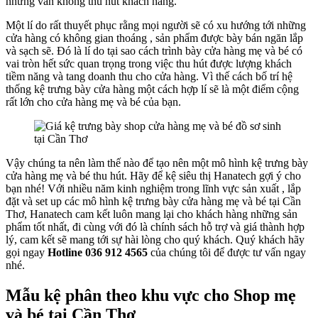
nhưng vẫn không thu hút khách hàng.
Một lí do rất thuyết phục rằng mọi người sẽ có xu hướng tới những
cửa hàng có không gian thoáng , sản phẩm được bày bán ngăn lắp
và sạch sẽ. Đó là lí do tại sao cách trình bày cửa hàng mẹ và bé có
vai tròn hết sức quan trọng trong việc thu hút được lượng khách
tiềm năng và tang doanh thu cho cửa hàng. Vì thế cách bố trí hệ
thống kệ trưng bày cửa hàng một cách hợp lí sẽ là một điểm cộng
rất lớn cho cửa hàng mẹ và bé của bạn.
Vậy chúng ta nên làm thế nào để tạo nên một mô hình kệ trưng bày
cửa hàng mẹ và bé thu hút. Hãy để kệ siêu thị Hanatech gợi ý cho
bạn nhé! Với nhiều năm kinh nghiệm trong lĩnh vực sản xuất , lắp
đặt và set up các mô hình kệ trưng bày cửa hàng mẹ và bé tại Cần
Thơ, Hanatech cam kết luôn mang lại cho khách hàng những sản
phẩm tốt nhất, đi cùng với đó là chính sách hỗ trợ và giá thành hợp
lý, cam kết sẽ mang tới sự hài lòng cho quý khách. Quý khách hãy
gọi ngay
Hotline 036 912 4565
của chúng tôi để được tư vấn ngay
nhé.
Mẫu kệ phân theo khu vực cho Shop mẹ
và bé tại Cần Thơ