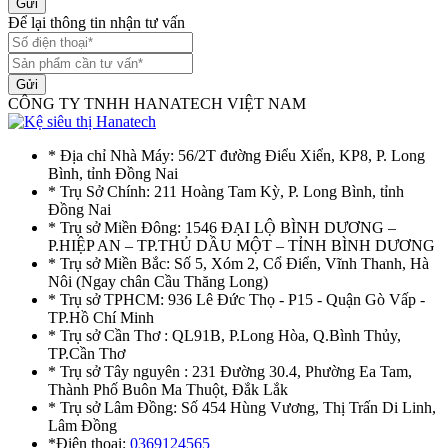
Gửi
Để lại thông tin nhận tư vấn
Gửi
CÔNG TY TNHH HANATECH VIỆT NAM
* Địa chỉ Nhà Máy: 56/2T đường Điểu Xiển, KP8, P. Long
Bình, tỉnh Đồng Nai
* Trụ Sở Chính: 211 Hoàng Tam Kỳ, P. Long Bình, tỉnh
Đồng Nai
* Trụ sở Miền Đông: 1546 ĐẠI LỘ BÌNH DƯƠNG –
P.HIỆP AN – TP.THỦ DẦU MỘT – TỈNH BÌNH DƯƠNG
* Trụ sở Miền Bắc: Số 5, Xóm 2, Cổ Điển, Vĩnh Thanh, Hà
Nôi (Ngay chân Cầu Thăng Long)
* Trụ sở TPHCM: 936 Lê Đức Thọ - P15 - Quận Gò Vấp -
TP.Hồ Chí Minh
* Trụ sở Cần Thơ : QL91B, P.Long Hòa, Q.Bình Thủy,
TP.Cần Thơ
* Trụ sở Tây nguyên : 231 Đường 30.4, Phường Ea Tam,
Thành Phố Buôn Ma Thuột, Đắk Lắk
* Trụ sở Lâm Đồng: Số 454 Hùng Vương, Thị Trấn Di Linh,
Lâm Đồng
*Điện thoại:
0369124565