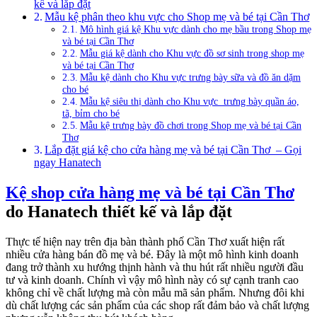
kế và lắp đặt
Mẫu kệ phân theo khu vực cho Shop mẹ và bé tại Cần Thơ
Mô hình giá kệ Khu vực dành cho mẹ bầu trong Shop mẹ
và bé tại Cần Thơ
Mẫu giá kệ dành cho Khu vực đồ sơ sinh trong shop mẹ
và bé tại Cần Thơ
Mẫu kệ dành cho Khu vực trưng bày sữa và đồ ăn dặm
cho bé
Mẫu kệ siêu thị dành cho Khu vực trưng bày quần áo,
tã, bỉm cho bé
Mẫu kệ trưng bày đồ chơi trong Shop mẹ và bé tại Cần
Thơ
Lắp đặt giá kệ cho cửa hàng mẹ và bé tại Cần Thơ – Gọi
ngay Hanatech
Kệ shop cửa hàng mẹ và bé tại Cần Thơ
do Hanatech thiết kế và lắp đặt
Thực tế hiện nay trên địa bàn thành phố Cần Thơ xuất hiện rất
nhiều cửa hàng bán đồ mẹ và bé. Đây là một mô hình kinh doanh
đang trở thành xu hướng thịnh hành và thu hút rất nhiều người đầu
tư và kinh doanh. Chính vì vậy mô hình này có sự cạnh tranh cao
không chỉ về chất lượng mà còn mẫu mã sản phẩm. Nhưng đôi khi
dù chất lượng các sản phẩm của các shop rất đảm bảo và chất lượng