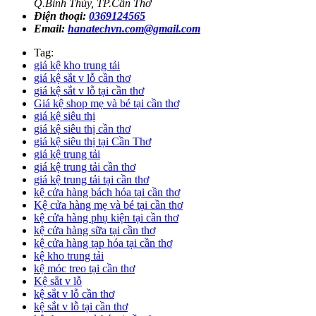
Q.Bình Thủy, TP.Cần Thơ
Điện thoại:
0369124565
Email:
hanatechvn.com@gmail.com
Tag:
giá kệ kho trung tải
giá kệ sắt v lỗ cần thơ
giá kệ sắt v lỗ tại cần thơ
Giá kệ shop mẹ và bé tại cần thơ
giá kệ siêu thị
giá kệ siêu thị cần thơ
giá kệ siêu thị tại Cần Thơ
giá kệ trung tải
giá kệ trung tải cần thơ
giá kệ trung tải tại cần thơ
kệ cửa hàng bách hóa tại cần thơ
Kệ cửa hàng mẹ và bé tại cần thơ
kệ cửa hàng phụ kiện tại cần thơ
kệ cửa hàng sữa tại cần thơ
kệ cửa hàng tạp hóa tại cần thơ
kệ kho trung tải
kệ móc treo tại cần thơ
Kệ sắt v lỗ
kệ sắt v lỗ cần thơ
kệ sắt v lỗ tại cần thơ