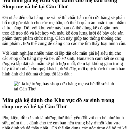
Mô hình giá kệ Khu vực dành cho mẹ bầu trong
Shop mẹ và bé tại Cần Thơ
Đã nhắc đến cửa hàng mẹ và bé thì chắc hẳn mỗi cửa hàng sẽ phân
bố một góc dành cho các mẹ bầu, có thể là quần áo hoặc thực phẩm
chức năng. Đối với khu vực này bạn có thể dùng kệ có gắn móc
treo để treo đồ và kết hợp với mẫu kệ đơn lưng lưới để bày các sản
phẩm thực phẩm chức năng. Cách này giúp tạo thông thoáng cho
sản phẩm , hơn thế cũng dễ dàng cho các mẹ tìm thấy loại mình cần.
Với kinh nghiệm nhiều năm đi lắp đặt các mẫu giá kệ siêu thị cho
các shop cửa hàng mẹ và bé, đồ sơ sinh, Hanatech cam kết sẽ cung
ứng và lắp đặt các mẫu kệ phù hợp nhất, đem lại không gian trưng
bày tối ưu nhất cho quý khách, dưới đây, mời quý khách tham khảo
hình ảnh chỉ tiết mà chúng tôi lắp đặt :
Mẫu giá kệ dành cho Khu vực đồ sơ sinh trong
shop mẹ và bé tại Cần Thơ
Phụ kiện, đồ sơ sinh là những thứ thiết yếu đối vơi em bé như bình
sữa, núm ti,… dành cho trẻ em bạn nên trưng bày ở một khu vực
nhất định và dễ thấy nhất . Có thể tận dụng các góc từng để bố trí kệ