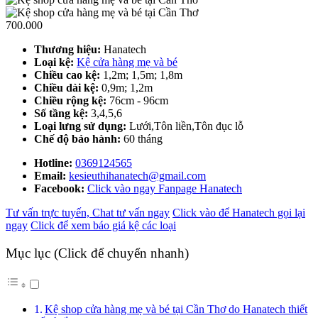
700.000
Thương hiệu:
Hanatech
Loại kệ:
Kệ cửa hàng mẹ và bé
Chiều cao kệ:
1,2m; 1,5m; 1,8m
Chiều dài kệ:
0,9m; 1,2m
Chiều rộng kệ:
76cm - 96cm
Số tầng kệ:
3,4,5,6
Loại lưng sử dụng:
Lưới,Tôn liền,Tôn đục lỗ
Chế độ bảo hành:
60 tháng
Hotline:
0369124565
Email:
kesieuthihanatech@gmail.com
Facebook:
Click vào ngay Fanpage Hanatech
Tư vấn trực tuyến, Chat tư vấn ngay
Click vào để Hanatech gọi lại
ngay
Click để xem báo giá kệ các loại
Mục lục (Click để chuyển nhanh)
Kệ shop cửa hàng mẹ và bé tại Cần Thơ do Hanatech thiết