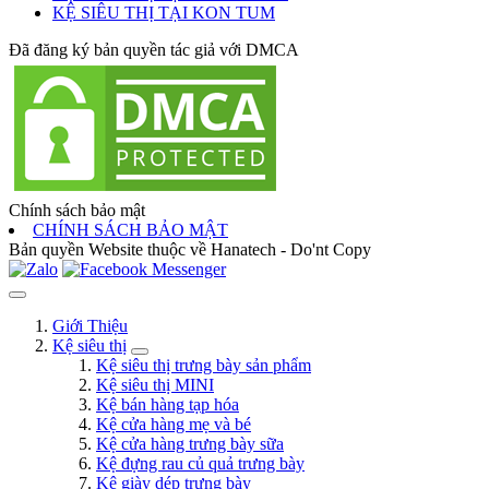
KỆ SIÊU THỊ TẠI KON TUM
Đã đăng ký bản quyền tác giả với DMCA
Chính sách bảo mật
CHÍNH SÁCH BẢO MẬT
Bản quyền Website thuộc về Hanatech - Do'nt Copy
Giới Thiệu
Kệ siêu thị
Kệ siêu thị trưng bày sản phẩm
Kệ siêu thị MINI
Kệ bán hàng tạp hóa
Kệ cửa hàng mẹ và bé
Kệ cửa hàng trưng bày sữa
Kệ đựng rau củ quả trưng bày
Kệ giày dép trưng bày