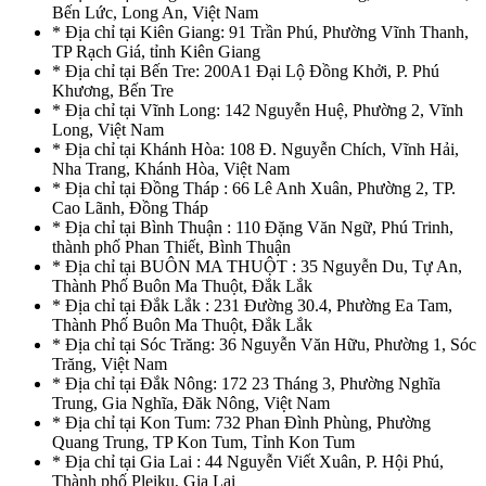
Bến Lức, Long An, Việt Nam
* Địa chỉ tại Kiên Giang: 91 Trần Phú, Phường Vĩnh Thanh,
TP Rạch Giá, tỉnh Kiên Giang
* Địa chỉ tại Bến Tre: 200A1 Đại Lộ Đồng Khởi, P. Phú
Khương, Bến Tre
* Địa chỉ tại Vĩnh Long: 142 Nguyễn Huệ, Phường 2, Vĩnh
Long, Việt Nam
* Địa chỉ tại Khánh Hòa: 108 Đ. Nguyễn Chích, Vĩnh Hải,
Nha Trang, Khánh Hòa, Việt Nam
* Địa chỉ tại Đồng Tháp : 66 Lê Anh Xuân, Phường 2, TP.
Cao Lãnh, Đồng Tháp
* Địa chỉ tại Bình Thuận : 110 Đặng Văn Ngữ, Phú Trinh,
thành phố Phan Thiết, Bình Thuận
* Địa chỉ tại BUÔN MA THUỘT : 35 Nguyễn Du, Tự An,
Thành Phố Buôn Ma Thuột, Đắk Lắk
* Địa chỉ tại Đắk Lắk : 231 Đường 30.4, Phường Ea Tam,
Thành Phố Buôn Ma Thuột, Đắk Lắk
* Địa chỉ tại Sóc Trăng: 36 Nguyễn Văn Hữu, Phường 1, Sóc
Trăng, Việt Nam
* Địa chỉ tại Đắk Nông: 172 23 Tháng 3, Phường Nghĩa
Trung, Gia Nghĩa, Đăk Nông, Việt Nam
* Địa chỉ tại Kon Tum: 732 Phan Đình Phùng, Phường
Quang Trung, TP Kon Tum, Tỉnh Kon Tum
* Địa chỉ tại Gia Lai : 44 Nguyễn Viết Xuân, P. Hội Phú,
Thành phố Pleiku, Gia Lai