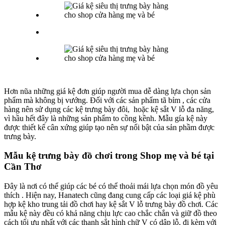
Hơn nũa những giá kệ đơn giúp người mua dễ dàng lựa chọn sản
phẩm mà không bị vướng. Đối với các sản phẩm tã bỉm , các cửa
hàng nên sử dụng các kệ trưng bày đôi, hoặc kệ sắt V lỗ đa năng,
vì hầu hết đây là những sản phẩm to cồng kềnh. Mẫu gía kệ này
được thiết kế cân xứng giúp tạo nên sự nổi bật của sản phầm được
trưng bày.
Mẫu kệ trưng bày đồ chơi
trong Shop mẹ và bé tại
Cần Thơ
Đây là nơi có thể giúp các bé có thể thoải mái lựa chọn món đồ yêu
thích . Hiện nay, Hanatech cũng đang cung cấp các loại giá kệ phù
hợp kệ kho trung tải đồ chơi hay kệ sắt V lỗ trưng bày đồ chơi. Các
mẫu kệ này đều có khả năng chịu lực cao chắc chắn và giữ đồ theo
cách tối ưu nhất với các thanh sắt hình chữ V có dập lỗ, đi kèm với