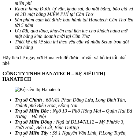
miễn phí
Khách hàng Được tư vấn, khảo sát, đo mặt bằng, báo giá và
vẽ 3D mặt bằng MIỄN PHÍ tại Cần Thơ
Sản phẩm cam kết được bảo hành tại Hanatech Cần Thơ lên
tới 5 năm
Ưu đãi, quà tặng, khuyến mại liên tục cho khách hàng mở
mặt bằng kinh doanh mới tại Cần Thơ
Thiết kế giá kệ siêu thị theo yêu cầu và nhận Setup trọn gói
cửa hàng
Hãy liên hệ ngay với Hanatech để được tư vấn và hỗ trợ tốt nhất
nhé
CÔNG TY TNHH HANATECH – KỆ SIÊU THỊ
HANATECH
Trụ sở Chính
: 68A/81 Phan Đăng Lưu, Long Bình Tân,
Thành phố Biên Hòa, Đồng Nai
Trụ sở Miền Bắc
: Ngõ 13 – Phố Hồng Mai – Quận Hai Bà
Trưng – Hà Nội
Trụ sở Miền Đông
: Ngã tư DL14/NL12 – Mỹ Phước 3,
Thới Hoà, Bến Cát, Bình Dương
Trụ sở Miền Tây
: Số 1 Nguyễn Văn Linh, P.Long Tuyền,