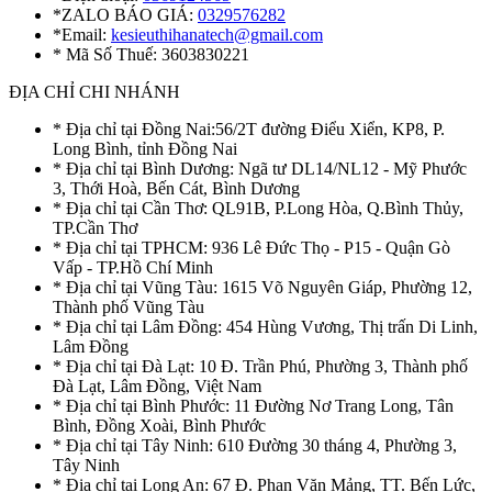
*ZALO BÁO GIÁ:
0329576282
*Email:
kesieuthihanatech@gmail.com
* Mã Số Thuế: 3603830221
ĐỊA CHỈ CHI NHÁNH
* Địa chỉ tại Đồng Nai:56/2T đường Điểu Xiển, KP8, P.
Long Bình, tỉnh Đồng Nai
* Địa chỉ tại Bình Dương: Ngã tư DL14/NL12 - Mỹ Phước
3, Thới Hoà, Bến Cát, Bình Dương
* Địa chỉ tại Cần Thơ: QL91B, P.Long Hòa, Q.Bình Thủy,
TP.Cần Thơ
* Địa chỉ tại TPHCM: 936 Lê Đức Thọ - P15 - Quận Gò
Vấp - TP.Hồ Chí Minh
* Địa chỉ tại Vũng Tàu: 1615 Võ Nguyên Giáp, Phường 12,
Thành phố Vũng Tàu
* Địa chỉ tại Lâm Đồng: 454 Hùng Vương, Thị trấn Di Linh,
Lâm Đồng
* Địa chỉ tại Đà Lạt: 10 Đ. Trần Phú, Phường 3, Thành phố
Đà Lạt, Lâm Đồng, Việt Nam
* Địa chỉ tại Bình Phước: 11 Đường Nơ Trang Long, Tân
Bình, Đồng Xoài, Bình Phước
* Địa chỉ tại Tây Ninh: 610 Đường 30 tháng 4, Phường 3,
Tây Ninh
* Địa chỉ tại Long An: 67 Đ. Phan Văn Mảng, TT. Bến Lức,