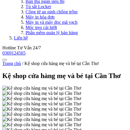
Bàn thu ngân siêu thị
Tủ sắt Locker
Công từ an ninh chống trộm
Máy in hóa đơn
Máy in và máy đọc mã vạch
Móc treo cài lưới
Phần mềm quản lý bán hàng
Liên hệ
Hotline Tư Vấn 24/7
0369124565
Trang chủ
/
Kệ shop cửa hàng mẹ và bé tại Cần Thơ
Kệ shop cửa hàng mẹ và bé tại Cần Thơ