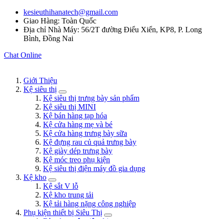
kesieuthihanatech@gmail.com
Giao Hàng: Toàn Quốc
Địa chỉ Nhà Máy: 56/2T đường Điểu Xiển, KP8, P. Long
Bình, Đồng Nai
Chat Online
Giới Thiệu
Kệ siêu thị
Kệ siêu thị trưng bày sản phẩm
Kệ siêu thị MINI
Kệ bán hàng tạp hóa
Kệ cửa hàng mẹ và bé
Kệ cửa hàng trưng bày sữa
Kệ đựng rau củ quả trưng bày
Kệ giày dép trưng bày
Kệ móc treo phụ kiện
Kệ siêu thị điện máy đồ gia dụng
Kệ kho
Kệ sắt V lỗ
Kệ kho trung tải
Kệ tải hàng nặng công nghiệp
Phụ kiện thiết bị Siêu Thị