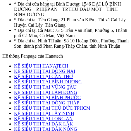
* Địa chỉ cửa hàng tại Bình Dương: 1546 ĐẠI LỘ BÌNH
DƯƠNG – P.HIỆP AN – TP.THỦ DẦU MỘT – TỈNH
BÌNH DƯƠNG
* Địa chỉ tại Tiền Giang: 21 Phan văn Kiêu , Thị xã Cai Lậy,
Huyện Cai Lậy, Tiền Giang
* Địa chỉ tại Cà Mau: 73-5 Trần Văn Bình, Phường 5, Thành
phố Cà Mau, Cà Mau, Việt Nam
* Địa chỉ tại Ninh THuận: Số 10 Hoàng Diệu, Phường Thanh
Sơn, thành phố Phan Rang-Tháp Chàm, tỉnh Ninh Thuận
Hệ thống Fanpage của Hanatech
KỆ SIÊU THỊ HANATECH
KỆ SIÊU THỊ TẠI ĐỒNG NAI
KỆ SIÊU THỊ TẠI CẦN THƠ
KỆ SIÊU THỊ TẠI BÌNH DƯƠNG
KỆ SIÊU THỊ TẠI VŨNG TÀU
KỆ SIÊU THỊ TẠI LÂM ĐỒNG
KỆ SIÊU THỊ TẠI BÌNH PHƯỚC
KỆ SIÊU THỊ TẠI ĐỒNG THÁP
KỆ SIÊU THỊ TẠI THỦ ĐỨC TPHCM
KỆ SIÊU THỊ TẠI TÂY NINH
KỆ SIÊU THỊ TẠI LONG AN
KỆ SIÊU THỊ TẠI ĐẮK LẮK
KỆ SIÊU THỊ TẠI ĐẮK NÔNG