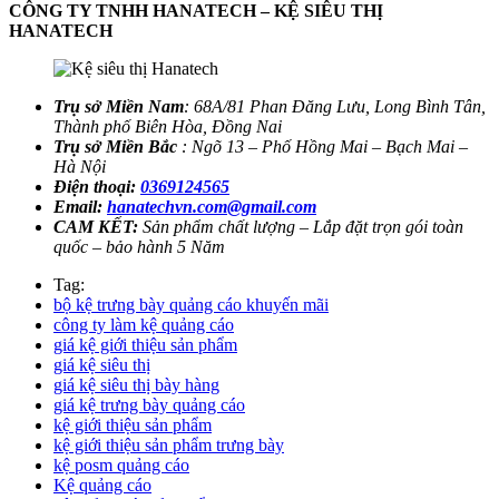
CÔNG TY TNHH HANATECH – KỆ SIÊU THỊ
HANATECH
Trụ sở Miền Nam
: 68A/81 Phan Đăng Lưu, Long Bình Tân,
Thành phố Biên Hòa, Đồng Nai
Trụ sở Miền Bắc
: Ngõ 13 – Phố Hồng Mai – Bạch Mai –
Hà Nội
Điện thoại:
0369124565
Email:
hanatechvn.com@gmail.com
CAM KẾT:
Sản phẩm chất lượng – Lắp đặt trọn gói toàn
quốc – bảo hành 5 Năm
Tag:
bộ kệ trưng bày quảng cáo khuyến mãi
công ty làm kệ quảng cáo
giá kệ giới thiệu sản phẩm
giá kệ siêu thị
giá kệ siêu thị bày hàng
giá kệ trưng bày quảng cáo
kệ giới thiệu sản phẩm
kệ giới thiệu sản phẩm trưng bày
kệ posm quảng cáo
Kệ quảng cáo