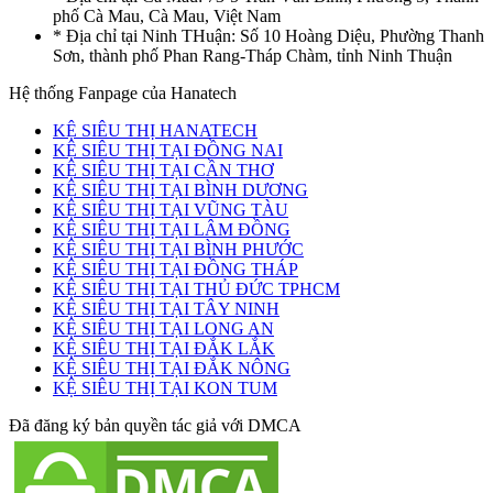
phố Cà Mau, Cà Mau, Việt Nam
* Địa chỉ tại Ninh THuận: Số 10 Hoàng Diệu, Phường Thanh
Sơn, thành phố Phan Rang-Tháp Chàm, tỉnh Ninh Thuận
Hệ thống Fanpage của Hanatech
KỆ SIÊU THỊ HANATECH
KỆ SIÊU THỊ TẠI ĐỒNG NAI
KỆ SIÊU THỊ TẠI CẦN THƠ
KỆ SIÊU THỊ TẠI BÌNH DƯƠNG
KỆ SIÊU THỊ TẠI VŨNG TÀU
KỆ SIÊU THỊ TẠI LÂM ĐỒNG
KỆ SIÊU THỊ TẠI BÌNH PHƯỚC
KỆ SIÊU THỊ TẠI ĐỒNG THÁP
KỆ SIÊU THỊ TẠI THỦ ĐỨC TPHCM
KỆ SIÊU THỊ TẠI TÂY NINH
KỆ SIÊU THỊ TẠI LONG AN
KỆ SIÊU THỊ TẠI ĐẮK LẮK
KỆ SIÊU THỊ TẠI ĐẮK NÔNG
KỆ SIÊU THỊ TẠI KON TUM
Đã đăng ký bản quyền tác giả với DMCA