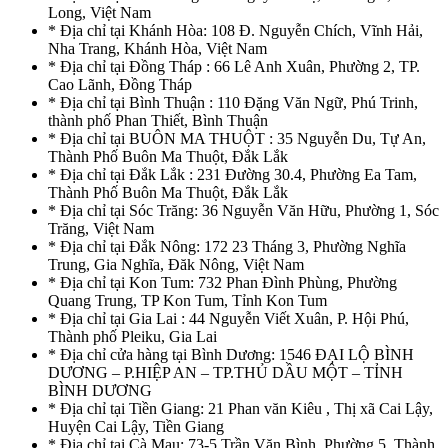
Long, Việt Nam
* Địa chỉ tại Khánh Hòa: 108 Đ. Nguyễn Chích, Vĩnh Hải,
Nha Trang, Khánh Hòa, Việt Nam
* Địa chỉ tại Đồng Tháp : 66 Lê Anh Xuân, Phường 2, TP.
Cao Lãnh, Đồng Tháp
* Địa chỉ tại Bình Thuận : 110 Đặng Văn Ngữ, Phú Trinh,
thành phố Phan Thiết, Bình Thuận
* Địa chỉ tại BUÔN MA THUỘT : 35 Nguyễn Du, Tự An,
Thành Phố Buôn Ma Thuột, Đắk Lắk
* Địa chỉ tại Đắk Lắk : 231 Đường 30.4, Phường Ea Tam,
Thành Phố Buôn Ma Thuột, Đắk Lắk
* Địa chỉ tại Sóc Trăng: 36 Nguyễn Văn Hữu, Phường 1, Sóc
Trăng, Việt Nam
* Địa chỉ tại Đắk Nông: 172 23 Tháng 3, Phường Nghĩa
Trung, Gia Nghĩa, Đăk Nông, Việt Nam
* Địa chỉ tại Kon Tum: 732 Phan Đình Phùng, Phường
Quang Trung, TP Kon Tum, Tỉnh Kon Tum
* Địa chỉ tại Gia Lai : 44 Nguyễn Viết Xuân, P. Hội Phú,
Thành phố Pleiku, Gia Lai
* Địa chỉ cửa hàng tại Bình Dương: 1546 ĐẠI LỘ BÌNH
DƯƠNG – P.HIỆP AN – TP.THỦ DẦU MỘT – TỈNH
BÌNH DƯƠNG
* Địa chỉ tại Tiền Giang: 21 Phan văn Kiêu , Thị xã Cai Lậy,
Huyện Cai Lậy, Tiền Giang
* Địa chỉ tại Cà Mau: 73-5 Trần Văn Bình, Phường 5, Thành