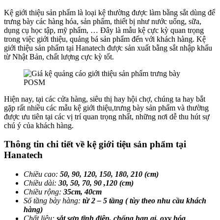
Kệ giới thiệu sản phẩm là loại kệ thường được làm bằng sắt dùng để
trưng bày các hàng hóa, sản phẩm, thiết bị như nước uống, sữa,
dụng cụ học tập, mỹ phẩm, … Đây là mẫu kệ cực kỳ quan trọng
trong việc giới thiệu, quảng bá sản phẩm đến với khách hàng. Kệ
giới thiệu sản phẩm tại Hanatech được sản xuất bằng sắt nhập khẩu
từ Nhật Bản, chất lượng cực kỳ tốt.
Hiện nay, tại các cửa hàng, siêu thị hay hội chợ, chúng ta hay bắt
gặp rất nhiều các mẫu kệ giới thiệu,trưng bày sản phẩm và thường
được ưu tiên tại các vị trí quan trọng nhất, những nơi dễ thu hút sự
chú ý của khách hàng.
Thông tin chi tiết về kệ giới tiệu sản phẩm tại
Hanatech
Chiều cao:
50, 90, 120, 150, 180, 210 (cm)
Chiều dài:
30, 50, 70, 90 ,120 (cm)
Chiều rộng:
35cm, 40cm
Số tầng bày hàng:
từ 2 – 5 tầng ( tùy theo nhu cầu khách
hàng)
Chất liệu:
sắt sơn tĩnh điện, chống han gỉ, oxy hóa