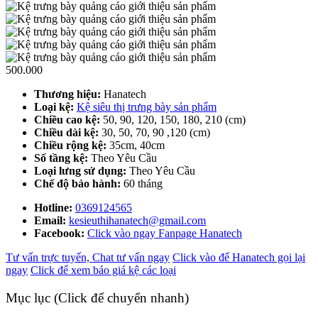
500.000
Thương hiệu:
Hanatech
Loại kệ:
Kệ siêu thị trưng bày sản phẩm
Chiều cao kệ:
50, 90, 120, 150, 180, 210 (cm)
Chiều dài kệ:
30, 50, 70, 90 ,120 (cm)
Chiều rộng kệ:
35cm, 40cm
Số tầng kệ:
Theo Yêu Cầu
Loại lưng sử dụng:
Theo Yêu Cầu
Chế độ bảo hành:
60 tháng
Hotline:
0369124565
Email:
kesieuthihanatech@gmail.com
Facebook:
Click vào ngay Fanpage Hanatech
Tư vấn trực tuyến, Chat tư vấn ngay
Click vào để Hanatech gọi lại
ngay
Click để xem báo giá kệ các loại
Mục lục (Click để chuyển nhanh)