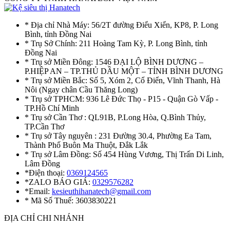
* Địa chỉ Nhà Máy: 56/2T đường Điểu Xiển, KP8, P. Long
Bình, tỉnh Đồng Nai
* Trụ Sở Chính: 211 Hoàng Tam Kỳ, P. Long Bình, tỉnh
Đồng Nai
* Trụ sở Miền Đông: 1546 ĐẠI LỘ BÌNH DƯƠNG –
P.HIỆP AN – TP.THỦ DẦU MỘT – TỈNH BÌNH DƯƠNG
* Trụ sở Miền Bắc: Số 5, Xóm 2, Cổ Điển, Vĩnh Thanh, Hà
Nôi (Ngay chân Cầu Thăng Long)
* Trụ sở TPHCM: 936 Lê Đức Thọ - P15 - Quận Gò Vấp -
TP.Hồ Chí Minh
* Trụ sở Cần Thơ : QL91B, P.Long Hòa, Q.Bình Thủy,
TP.Cần Thơ
* Trụ sở Tây nguyên : 231 Đường 30.4, Phường Ea Tam,
Thành Phố Buôn Ma Thuột, Đắk Lắk
* Trụ sở Lâm Đồng: Số 454 Hùng Vương, Thị Trấn Di Linh,
Lâm Đồng
*Điện thoại:
0369124565
*ZALO BÁO GIÁ:
0329576282
*Email:
kesieuthihanatech@gmail.com
* Mã Số Thuế: 3603830221
ĐỊA CHỈ CHI NHÁNH