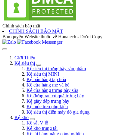
Chính sách bảo mật
CHÍNH SÁCH BẢO MẬT
Bản quyền Website thuộc về Hanatech - Do'nt Copy
Giới Thiệu
Kệ siêu thị
Kệ siêu thị trưng bày sản phẩm
Kệ siêu thị MINI
Kệ bán hàng tạp hóa
Kệ cửa hàng mẹ và bé
Kệ cửa hàng trưng bày sữa
Kệ đựng rau củ quả trưng bày
Kệ giày dép trưng bày
Kệ móc treo phụ kiện
Kệ siêu thị điện máy đồ gia dụng
Kệ kho
Kệ sắt V lỗ
Kệ kho trung tải
Kệ tải hàng nặng công nghiệp