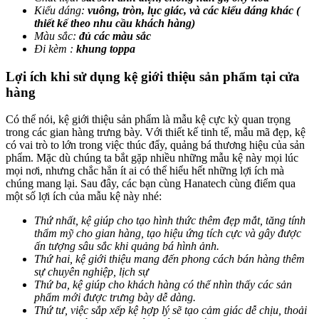
Kiểu dáng:
vuông, tròn, lục giác, và các kiểu dáng khác (
thiết kế theo nhu cầu khách hàng)
Màu sắc:
đủ các màu sắc
Đi kèm :
khung toppa
Lợi ích khi sử dụng kệ giới thiệu sản phẩm tại cửa
hàng
Có thể nói, kệ giới thiệu sản phẩm là mẫu kệ cực kỳ quan trọng
trong các gian hàng trưng bày. Với thiết kế tinh tế, mẫu mã đẹp, kệ
có vai trò to lớn trong việc thúc đẩy, quảng bá thương hiệu của sản
phẩm. Mặc dù chúng ta bắt gặp nhiều những mẫu kệ này mọi lúc
mọi nơi, nhưng chắc hẳn ít ai có thể hiểu hết những lợi ích mà
chúng mang lại. Sau đây, các bạn cùng Hanatech cùng điểm qua
một số lợi ích của mẫu kệ này nhé:
Thứ nhất, kệ giúp cho tạo hình thức thêm đẹp mắt, tăng tính
thẩm mỹ cho gian hàng, tạo hiệu ứng tích cực và gây được
ấn tượng sâu sắc khi quảng bá hình ảnh.
Thứ hai, kệ giới thiệu mang đến phong cách bán hàng thêm
sự chuyên nghiệp, lịch sự
Thứ ba, kệ giúp cho khách hàng có thể nhìn thấy các sản
phẩm mới được trưng bày dễ dàng.
Thứ tư, việc sắp xếp kệ hợp lý sẽ tạo cảm giác dễ chịu, thoải