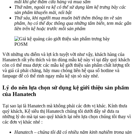
mãi khi ghé thăm cửa hàng và mua sắm
Thứ năm, ngoài ra kệ có thể sử dụng làm kệ trưng bày các
sản phẩm khuyến mãi, nổi bật
Thứ sáu, khi người mua muốn biết thêm thông tin về sản
phẩm, họ có thể đọc thông qua những tấm biển, tem mác gắn
liền trên kệ hoặc trước mỗi sản phẩm
Với những ưu điểm và lợi ích tuyệt vời như vậy, khách hàng của
Hanatech rất yêu thích và tin dùng mẫu kệ này vì tại đây quý khách
còn có thể mua được các mẫu kệ giới thiệu sản phẩm chất lượng tốt
và giá cả phải chăng, hãy mau chóng liên hệ qua số hotline và
fanpage để có thể rinh ngay mẫu kệ sịn sò này nhé.
Lý do nên lựa chọn sử dụng kệ giới thiệu sản phẩm
của Hanatech
Tại sao lại là Hanatech mà không phải các đơn vị khác. Kính thưa
quý khách, Kệ siêu thị Hanatech chúng tôi dưới đây sẽ đưa ra
những lý do mà tại sao quý khách lại nên lựa chọn chúng tôi thay vì
các đơn vị khác nhé :
Hanatech – chúng tôi đã có nhiều năm kinh nghiệm trong sản