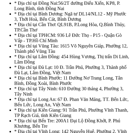
* Địa chỉ tại Đồng Nai:56/2T đường Điểu Xiển, KP8, P.
Long Bình, tỉnh Đồng Nai
* Địa chỉ tại Bình Dương: Ngã tư DL14/NL12 - Mỹ Phước
3, Thới Hoà, Bến Cát, Bình Dương
* Địa chỉ tại Cần Thơ: QL91B, P.Long Hòa, Q.Bình Thủy,
TP.Cần Thơ
* Địa chỉ tại TPHCM: 936 Lê Đức Thọ - P15 - Quận Gò
Vấp - TP.Hồ Chí Minh
* Địa chỉ tại Vũng Tàu: 1615 Võ Nguyên Giáp, Phường 12,
Thành phố Vũng Tàu
* Địa chỉ tại Lâm Đồng: 454 Hùng Vương, Thị trấn Di Linh,
Lâm Đồng
* Địa chỉ tại Đà Lạt: 10 Đ. Trần Phú, Phường 3, Thành phố
Đà Lạt, Lâm Đồng, Việt Nam
* Địa chỉ tại Bình Phước: 11 Đường Nơ Trang Long, Tân
Bình, Đồng Xoài, Bình Phước
* Địa chỉ tại Tây Ninh: 610 Đường 30 tháng 4, Phường 3,
Tây Ninh
* Địa chỉ tại Long An: 67 Đ. Phan Văn Mảng, TT. Bến Lức,
Bến Lức, Long An, Việt Nam
* Địa chỉ tại Kiên Giang: 91 Trần Phú, Phường Vĩnh Thanh,
TP Rạch Giá, tỉnh Kiên Giang
* Địa chỉ tại Bến Tre: 200A1 Đại Lộ Đồng Khởi, P. Phú
Khương, Bến Tre
* Địa chỉ tại Vĩnh Long: 142 Nguyễn Huệ, Phường 2, Vĩnh