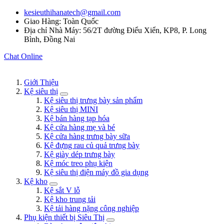
kesieuthihanatech@gmail.com
Giao Hàng: Toàn Quốc
Địa chỉ Nhà Máy: 56/2T đường Điểu Xiển, KP8, P. Long
Bình, Đồng Nai
Chat Online
Giới Thiệu
Kệ siêu thị
Kệ siêu thị trưng bày sản phẩm
Kệ siêu thị MINI
Kệ bán hàng tạp hóa
Kệ cửa hàng mẹ và bé
Kệ cửa hàng trưng bày sữa
Kệ đựng rau củ quả trưng bày
Kệ giày dép trưng bày
Kệ móc treo phụ kiện
Kệ siêu thị điện máy đồ gia dụng
Kệ kho
Kệ sắt V lỗ
Kệ kho trung tải
Kệ tải hàng nặng công nghiệp
Phụ kiện thiết bị Siêu Thị