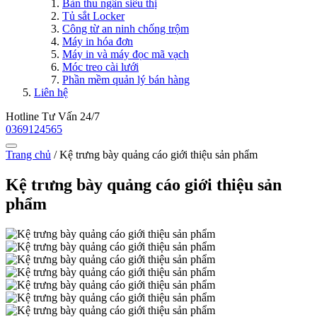
Bàn thu ngân siêu thị
Tủ sắt Locker
Công từ an ninh chống trộm
Máy in hóa đơn
Máy in và máy đọc mã vạch
Móc treo cài lưới
Phần mềm quản lý bán hàng
Liên hệ
Hotline Tư Vấn 24/7
0369124565
Trang chủ
/
Kệ trưng bày quảng cáo giới thiệu sản phẩm
Kệ trưng bày quảng cáo giới thiệu sản
phẩm