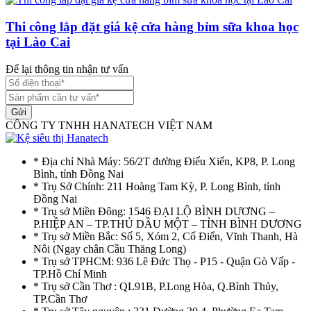
Thi công lắp đặt giá kệ cửa hàng bỉm sữa khoa học
tại Lào Cai
Để lại thông tin nhận tư vấn
Gửi
CÔNG TY TNHH HANATECH VIỆT NAM
* Địa chỉ Nhà Máy: 56/2T đường Điểu Xiển, KP8, P. Long
Bình, tỉnh Đồng Nai
* Trụ Sở Chính: 211 Hoàng Tam Kỳ, P. Long Bình, tỉnh
Đồng Nai
* Trụ sở Miền Đông: 1546 ĐẠI LỘ BÌNH DƯƠNG –
P.HIỆP AN – TP.THỦ DẦU MỘT – TỈNH BÌNH DƯƠNG
* Trụ sở Miền Bắc: Số 5, Xóm 2, Cổ Điển, Vĩnh Thanh, Hà
Nôi (Ngay chân Cầu Thăng Long)
* Trụ sở TPHCM: 936 Lê Đức Thọ - P15 - Quận Gò Vấp -
TP.Hồ Chí Minh
* Trụ sở Cần Thơ : QL91B, P.Long Hòa, Q.Bình Thủy,
TP.Cần Thơ