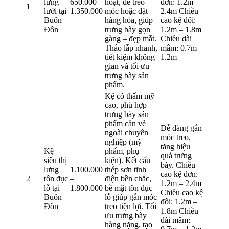
lưng
650.000 –
hoạt, dễ treo
đơn: 1.2m –
1
lưới tại
1.350.000
móc hoặc đặt
2.4m Chiều
Buôn
hàng hóa, giúp
cao kệ đôi:
Đôn
trưng bày gọn
1.2m – 1.8m
gàng – đẹp mắt.
Chiều dài
Tháo lắp nhanh,
mâm: 0.7m –
tiết kiệm không
1.2m
gian và tối ưu
trưng bày sản
phẩm.
Kệ có thẩm mỹ
cao, phù hợp
trưng bày sản
phẩm cần vẻ
Dễ dàng gắn
ngoài chuyên
móc treo,
nghiệp (mỹ
tăng hiệu
Kệ
phẩm, phụ
quả trưng
siêu thị
kiện). Kết cấu
bày. Chiều
lưng
1.100.000
thép sơn tĩnh
cao kệ đơn:
2
tôn đục
–
điện bền chắc,
1.2m – 2.4m
lỗ tại
1.800.000
bề mặt tôn đục
Chiều cao kệ
Buôn
lỗ giúp gắn móc
đôi: 1.2m –
Đôn
treo tiện lợi. Tối
1.8m Chiều
ưu trưng bày
dài mâm:
hàng nặng, tạo