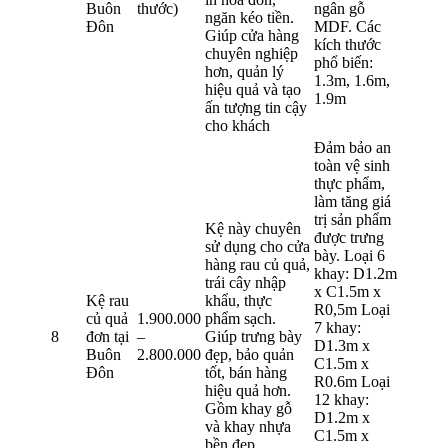
Buôn
thước)
ngân gỗ
ngăn kéo tiền.
Đôn
MDF. Các
Giúp cửa hàng
kích thước
chuyên nghiệp
phổ biến:
hơn, quản lý
1.3m, 1.6m,
hiệu quả và tạo
1.9m
ấn tượng tin cậy
cho khách
Đảm bảo an
toàn vệ sinh
thực phẩm,
làm tăng giá
trị sản phẩm
Kệ này chuyên
được trưng
sử dụng cho cửa
bày. Loại 6
hàng rau củ quả,
khay: D1.2m
trái cây nhập
x C1.5m x
Kệ rau
khẩu, thực
R0,5m Loại
củ quả
1.900.000
phẩm sạch.
7 khay:
8
đơn tại
–
Giúp trưng bày
D1.3m x
Buôn
2.800.000
đẹp, bảo quản
C1.5m x
Đôn
tốt, bán hàng
R0.6m Loại
hiệu quả hơn.
12 khay:
Gồm khay gỗ
D1.2m x
và khay nhựa
C1.5m x
bền đẹp.