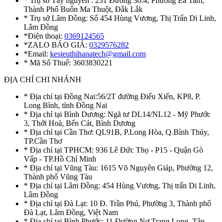
* Trụ sở Tây nguyên : 231 Đường 30.4, Phường Ea Tam,
Thành Phố Buôn Ma Thuột, Đắk Lắk
* Trụ sở Lâm Đồng: Số 454 Hùng Vương, Thị Trấn Di Linh,
Lâm Đồng
*Điện thoại:
0369124565
*ZALO BÁO GIÁ:
0329576282
*Email:
kesieuthihanatech@gmail.com
* Mã Số Thuế: 3603830221
ĐỊA CHỈ CHI NHÁNH
* Địa chỉ tại Đồng Nai:56/2T đường Điểu Xiển, KP8, P.
Long Bình, tỉnh Đồng Nai
* Địa chỉ tại Bình Dương: Ngã tư DL14/NL12 - Mỹ Phước
3, Thới Hoà, Bến Cát, Bình Dương
* Địa chỉ tại Cần Thơ: QL91B, P.Long Hòa, Q.Bình Thủy,
TP.Cần Thơ
* Địa chỉ tại TPHCM: 936 Lê Đức Thọ - P15 - Quận Gò
Vấp - TP.Hồ Chí Minh
* Địa chỉ tại Vũng Tàu: 1615 Võ Nguyên Giáp, Phường 12,
Thành phố Vũng Tàu
* Địa chỉ tại Lâm Đồng: 454 Hùng Vương, Thị trấn Di Linh,
Lâm Đồng
* Địa chỉ tại Đà Lạt: 10 Đ. Trần Phú, Phường 3, Thành phố
Đà Lạt, Lâm Đồng, Việt Nam
* Địa chỉ tại Bình Phước: 11 Đường Nơ Trang Long, Tân