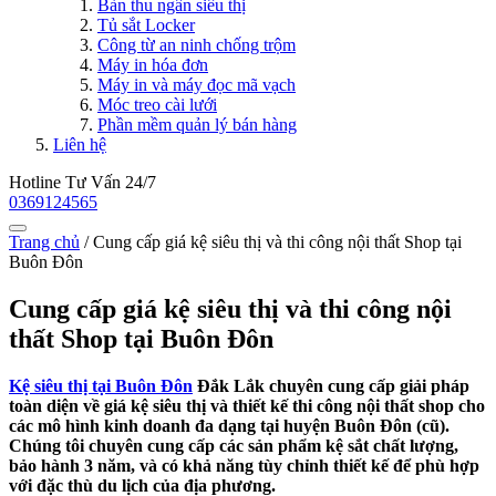
Bàn thu ngân siêu thị
Tủ sắt Locker
Công từ an ninh chống trộm
Máy in hóa đơn
Máy in và máy đọc mã vạch
Móc treo cài lưới
Phần mềm quản lý bán hàng
Liên hệ
Hotline Tư Vấn 24/7
0369124565
Trang chủ
/
Cung cấp giá kệ siêu thị và thi công nội thất Shop tại
Buôn Đôn
Cung cấp giá kệ siêu thị và thi công nội
thất Shop tại Buôn Đôn
Kệ siêu thị tại Buôn Đôn
Đắk Lắk chuyên cung cấp giải pháp
toàn diện về giá kệ siêu thị và thiết kế thi công nội thất shop cho
các mô hình kinh doanh đa dạng tại huyện Buôn Đôn (cũ).
Chúng tôi chuyên cung cấp các sản phẩm kệ sắt chất lượng,
bảo hành 3 năm, và có khả năng tùy chỉnh thiết kế để phù hợp
với đặc thù du lịch của địa phương.