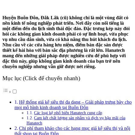
Huyện Buôn Đôn, Đắk Lắk (cũ) không chỉ là một vùng đất có
nền kinh tế nông nghiệp phát triển. Nơi đây còn nổi tiếng là
một điểm đến du lịch sinh thái độc đáo. Đặc trưng kép này đòi
hỏi các không gian kinh doanh phải có sự linh hoạt, vừa phục
vụ nhu cầu dân sinh, vừa có khả năng thu hút khách du lịch.
Nhu cầu về các cửa hàng lưu niệm, điểm bán đặc sản được
thiết kế hài hòa với bản sắc địa phương là rất lớn. Hanatech
mang đến những giải pháp được nghiên cứu để phù hợp với
đặc thù này, giúp không gian kinh doanh của bạn trở nên
chuyên nghiệp nhưng vẫn giữ được nét riêng.
Mục lục (Click để chuyển nhanh)
Hệ thống giá kệ siêu thị đa dạng – Giải pháp trưng bày cho
mọi mô hình kinh doanh tại Buôn Đôn
Các loại kệ phổ biến Hanatech cung cấp
Cam kết chất lượng sản phẩm và dịch vụ hậu mãi của
Hanatech
Chi phí tham khảo cho các hạng mục giá kệ siêu thị và nội
thất shop tại Buôn Đôn