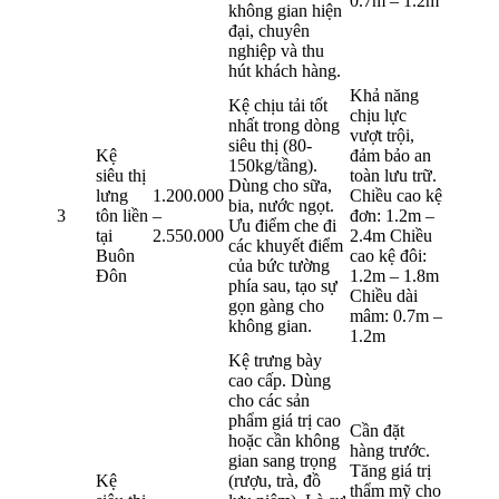
0.7m – 1.2m
không gian hiện
đại, chuyên
nghiệp và thu
hút khách hàng.
Khả năng
Kệ chịu tải tốt
chịu lực
nhất trong dòng
vượt trội,
siêu thị (80-
Kệ
đảm bảo an
150kg/tầng).
siêu thị
toàn lưu trữ.
Dùng cho sữa,
lưng
1.200.000
Chiều cao kệ
bia, nước ngọt.
3
tôn liền
–
đơn: 1.2m –
Ưu điểm che đi
tại
2.550.000
2.4m Chiều
các khuyết điểm
Buôn
cao kệ đôi:
của bức tường
Đôn
1.2m – 1.8m
phía sau, tạo sự
Chiều dài
gọn gàng cho
mâm: 0.7m –
không gian.
1.2m
Kệ trưng bày
cao cấp. Dùng
cho các sản
phẩm giá trị cao
Cần đặt
hoặc cần không
hàng trước.
gian sang trọng
Tăng giá trị
Kệ
(rượu, trà, đồ
thẩm mỹ cho