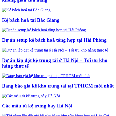
Kệ bách hoá tại Bắc Giang
Dự án setup kệ bách hoá tổng hợp tại Hải Phòng
Dự án lắp đặt kệ trung tải ở Hà Nội – Tối ưu kho
hàng thực tế
Bảng báo giá kệ kho trung tải tại TPHCM mới nhất
Các mẫu tủ kệ trưng bày Hà Nội