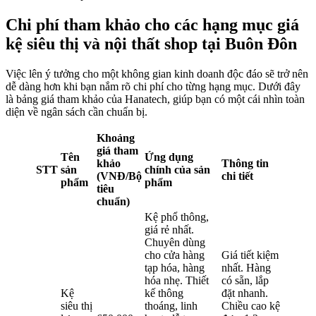
Chi phí tham khảo cho các hạng mục giá
kệ siêu thị và nội thất shop tại Buôn Đôn
Việc lên ý tưởng cho một không gian kinh doanh độc đáo sẽ trở nên
dễ dàng hơn khi bạn nắm rõ chi phí cho từng hạng mục. Dưới đây
là bảng giá tham khảo của Hanatech, giúp bạn có một cái nhìn toàn
diện về ngân sách cần chuẩn bị.
Khoảng
giá tham
Tên
Ứng dụng
khảo
Thông tin
STT
sản
chính của sản
(VNĐ/Bộ
chi tiết
phẩm
phẩm
tiêu
chuẩn)
Kệ phổ thông,
giá rẻ nhất.
Chuyên dùng
cho cửa hàng
Giá tiết kiệm
tạp hóa, hàng
nhất. Hàng
hóa nhẹ. Thiết
có sẵn, lắp
Kệ
kế thông
đặt nhanh.
siêu thị
thoáng, linh
Chiều cao kệ