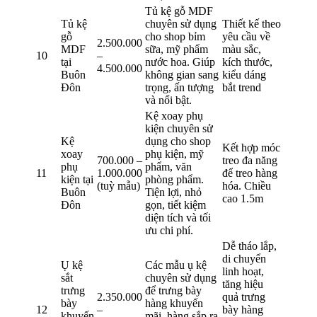
Tủ kệ gỗ MDF
Tủ kệ
chuyên sử dụng
Thiết kế theo
gỗ
cho shop bỉm
yêu cầu về
2.500.000
MDF
sữa, mỹ phẩm
màu sắc,
10
–
tại
nước hoa. Giúp
kích thước,
4.500.000
Buôn
không gian sang
kiểu dáng
Đôn
trọng, ấn tượng
bắt trend
và nổi bật.
Kệ xoay phụ
kiện chuyên sử
Kệ
dụng cho shop
Kết hợp móc
xoay
phụ kiện, mỹ
700.000 –
treo đa năng
phụ
phẩm, văn
11
1.000.000
để treo hàng
kiện tại
phòng phẩm.
(tuỳ mẫu)
hóa. Chiều
Buôn
Tiện lợi, nhỏ
cao 1.5m
Đôn
gọn, tiết kiệm
diện tích và tối
ưu chi phí.
Dễ tháo lắp,
di chuyển
Ụ kệ
Các mẫu ụ kệ
linh hoạt,
sắt
chuyên sử dụng
tăng hiệu
trưng
để trưng bày
2.350.000
quả trưng
bày
hàng khuyến
12
–
bày hàng
khuyến
mãi, hàng sắp ra