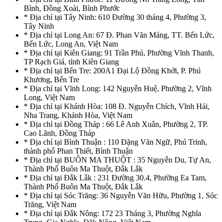
Bình, Đồng Xoài, Bình Phước
* Địa chỉ tại Tây Ninh: 610 Đường 30 tháng 4, Phường 3,
Tây Ninh
* Địa chỉ tại Long An: 67 Đ. Phan Văn Mảng, TT. Bến Lức,
Bến Lức, Long An, Việt Nam
* Địa chỉ tại Kiên Giang: 91 Trần Phú, Phường Vĩnh Thanh,
TP Rạch Giá, tỉnh Kiên Giang
* Địa chỉ tại Bến Tre: 200A1 Đại Lộ Đồng Khởi, P. Phú
Khương, Bến Tre
* Địa chỉ tại Vĩnh Long: 142 Nguyễn Huệ, Phường 2, Vĩnh
Long, Việt Nam
* Địa chỉ tại Khánh Hòa: 108 Đ. Nguyễn Chích, Vĩnh Hải,
Nha Trang, Khánh Hòa, Việt Nam
* Địa chỉ tại Đồng Tháp : 66 Lê Anh Xuân, Phường 2, TP.
Cao Lãnh, Đồng Tháp
* Địa chỉ tại Bình Thuận : 110 Đặng Văn Ngữ, Phú Trinh,
thành phố Phan Thiết, Bình Thuận
* Địa chỉ tại BUÔN MA THUỘT : 35 Nguyễn Du, Tự An,
Thành Phố Buôn Ma Thuột, Đắk Lắk
* Địa chỉ tại Đắk Lắk : 231 Đường 30.4, Phường Ea Tam,
Thành Phố Buôn Ma Thuột, Đắk Lắk
* Địa chỉ tại Sóc Trăng: 36 Nguyễn Văn Hữu, Phường 1, Sóc
Trăng, Việt Nam
* Địa chỉ tại Đắk Nông: 172 23 Tháng 3, Phường Nghĩa