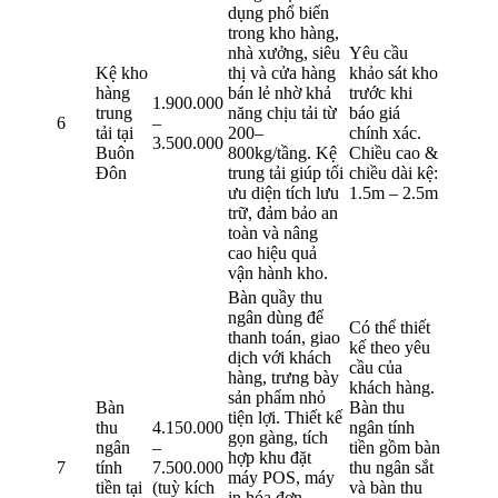
dụng phổ biến
trong kho hàng,
nhà xưởng, siêu
Yêu cầu
Kệ kho
thị và cửa hàng
khảo sát kho
hàng
bán lẻ nhờ khả
trước khi
1.900.000
trung
năng chịu tải từ
báo giá
6
–
tải tại
200–
chính xác.
3.500.000
Buôn
800kg/tầng. Kệ
Chiều cao &
Đôn
trung tải giúp tối
chiều dài kệ:
ưu diện tích lưu
1.5m – 2.5m
trữ, đảm bảo an
toàn và nâng
cao hiệu quả
vận hành kho.
Bàn quầy thu
ngân dùng để
Có thể thiết
thanh toán, giao
kế theo yêu
dịch với khách
cầu của
hàng, trưng bày
khách hàng.
sản phẩm nhỏ
Bàn
Bàn thu
tiện lợi. Thiết kế
thu
4.150.000
ngân tính
gọn gàng, tích
ngân
–
tiền gồm bàn
hợp khu đặt
7
tính
7.500.000
thu ngân sắt
máy POS, máy
tiền tại
(tuỳ kích
và bàn thu
in hóa đơn,