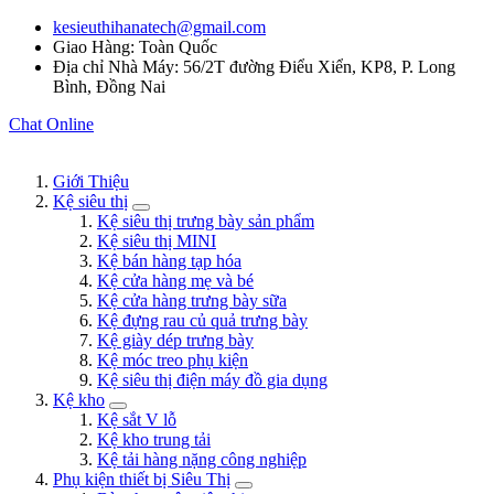
kesieuthihanatech@gmail.com
Giao Hàng: Toàn Quốc
Địa chỉ Nhà Máy: 56/2T đường Điểu Xiển, KP8, P. Long
Bình, Đồng Nai
Chat Online
Giới Thiệu
Kệ siêu thị
Kệ siêu thị trưng bày sản phẩm
Kệ siêu thị MINI
Kệ bán hàng tạp hóa
Kệ cửa hàng mẹ và bé
Kệ cửa hàng trưng bày sữa
Kệ đựng rau củ quả trưng bày
Kệ giày dép trưng bày
Kệ móc treo phụ kiện
Kệ siêu thị điện máy đồ gia dụng
Kệ kho
Kệ sắt V lỗ
Kệ kho trung tải
Kệ tải hàng nặng công nghiệp
Phụ kiện thiết bị Siêu Thị