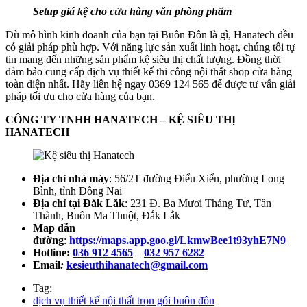
Setup giá kệ cho cửa hàng văn phòng phẩm
Dù mô hình kinh doanh của bạn tại Buôn Đôn là gì, Hanatech đều
có giải pháp phù hợp. Với năng lực sản xuất linh hoạt, chúng tôi tự
tin mang đến những sản phẩm kệ siêu thị chất lượng. Đồng thời
đảm bảo cung cấp dịch vụ thiết kế thi công nội thất shop cửa hàng
toàn diện nhất. Hãy liên hệ ngay 0369 124 565 để được tư vấn giải
pháp tối ưu cho cửa hàng của bạn.
CÔNG TY TNHH HANATECH – KỆ SIÊU THỊ
HANATECH
Địa chỉ nhà máy
: 56/2T đường Điểu Xiển, phường Long
Bình, tỉnh Đồng Nai
Địa chỉ tại Đắk Lắk
: 231 Đ. Ba Mươi Tháng Tư, Tân
Thành, Buôn Ma Thuột, Đắk Lắk
Map dẫn
đường
:
https://maps.app.goo.gl/LkmwBee1t93yhE7N9
Hotline:
036 912 4565
–
032 957 6282
Email
:
kesieuthihanatech@gmail.com
Tag:
dịch vụ thiết kế nội thất trọn gói buôn đôn