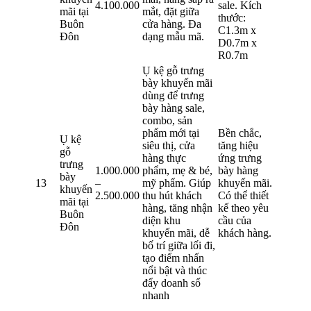
4.100.000
sale. Kích
mãi tại
mắt, đặt giữa
thước:
Buôn
cửa hàng. Đa
C1.3m x
Đôn
dạng mẫu mã.
D0.7m x
R0.7m
Ụ kệ gỗ trưng
bày khuyến mãi
dùng để trưng
bày hàng sale,
combo, sản
phẩm mới tại
Bền chắc,
Ụ kệ
siêu thị, cửa
tăng hiệu
gỗ
hàng thực
ứng trưng
trưng
1.000.000
phẩm, mẹ & bé,
bày hàng
bày
13
–
mỹ phẩm. Giúp
khuyến mãi.
khuyến
2.500.000
thu hút khách
Có thể thiết
mãi tại
hàng, tăng nhận
kế theo yêu
Buôn
diện khu
cầu của
Đôn
khuyến mãi, dễ
khách hàng.
bố trí giữa lối đi,
tạo điểm nhấn
nổi bật và thúc
đẩy doanh số
nhanh