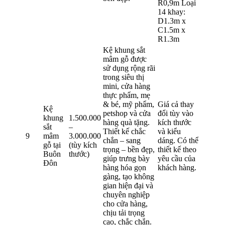
R0,9m Loại
14 khay:
D1.3m x
C1.5m x
R1.3m
Kệ khung sắt
mâm gỗ được
sử dụng rộng rãi
trong siêu thị
mini, cửa hàng
thực phẩm, mẹ
& bé, mỹ phẩm,
Giá cả thay
Kệ
petshop và cửa
đổi tùy vào
khung
1.500.000
hàng quà tặng.
kích thước
sắt
–
Thiết kế chắc
và kiểu
9
mâm
3.000.000
chắn – sang
dáng. Có thể
gỗ tại
(tùy kích
trọng – bền đẹp,
thiết kế theo
Buôn
thước)
giúp trưng bày
yêu cầu của
Đôn
hàng hóa gọn
khách hàng.
gàng, tạo không
gian hiện đại và
chuyên nghiệp
cho cửa hàng,
chịu tải trọng
cao, chắc chắn.