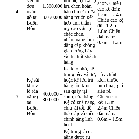
siêu thị
lưu niệm). Là sự
shop. Chiều
đơn
1.500.000
lựa chọn hoàn
cao kệ đơn:
4
mâm
–
hảo cho các cửa
1.2m – 2.4m
gỗ tại
3.050.000
hàng muốn kết
Chiều cao kệ
Buôn
hợp tính thẩm
đôi: 1.2m –
Đôn
mỹ cao với sự
1.8m Chiều
chắc chắn,
dài mâm:
nhằm nâng tầm
0.7m – 1.2m
đẳng cấp không
gian trưng bày
và thu hút khách
hàng.
Kệ kho nhỏ, kệ
trưng bày vật tư,
Tùy chỉnh
Kệ sắt
hoặc kệ lưu trữ
kích thước
kho v
hàng tồn kho
linh hoạt, giá
lỗ (đa
sau quầy tại
siêu rẻ.
400.000 –
5
năng)
shop, cửa hàng.
Chiều cao
800.000
tại
Kệ có khả năng
kệ: 1.2m –
Buôn
chịu tải tốt, dễ
2.4m Chiều
Đôn
tháo lắp và điều
dài mâm:
chỉnh tầng linh
0.6m – 1.5m
hoạt.
Kệ trung tải đa
năng được sử