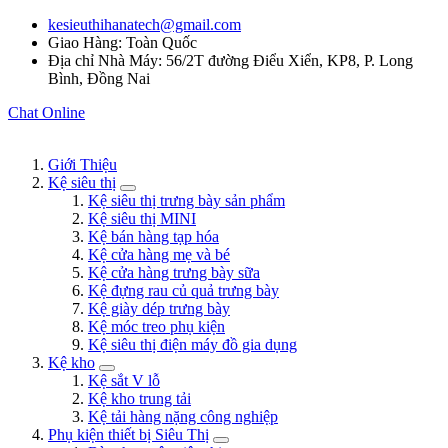
kesieuthihanatech@gmail.com
Giao Hàng: Toàn Quốc
Địa chỉ Nhà Máy: 56/2T đường Điểu Xiển, KP8, P. Long
Bình, Đồng Nai
Chat Online
Giới Thiệu
Kệ siêu thị
Kệ siêu thị trưng bày sản phẩm
Kệ siêu thị MINI
Kệ bán hàng tạp hóa
Kệ cửa hàng mẹ và bé
Kệ cửa hàng trưng bày sữa
Kệ đựng rau củ quả trưng bày
Kệ giày dép trưng bày
Kệ móc treo phụ kiện
Kệ siêu thị điện máy đồ gia dụng
Kệ kho
Kệ sắt V lỗ
Kệ kho trung tải
Kệ tải hàng nặng công nghiệp
Phụ kiện thiết bị Siêu Thị