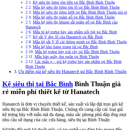
Kệ siêu thị lưng tôn liền tại Bắc Bình Bình Thuận
Mẫu kệ siêu thị lưng tôn lỗ tại Bắc Bình Bình Thuận
Mẫu kệ siêu thị lưng lưới tại Bắc Bình Bình Thuận giá rẻ
Mẫu kệ siêu thị mâm gỗ tại Bắc Bình Bình Thuận
Mẫu kệ siêu thị khung sắt mâm gỗ tại Bắc Bình của
Hanatech
Mẫu tủ kệ trưng bày sản phẩm nổi bật tại Bắc Bình
Kệ sắt V đục lỗ của Hanatech tại Bắc Bình
Mẫu kệ sắt V lỗ cài thông minh tại Bắc Bình Bình Thuận
Mẫu kệ kho hàng trung tải tại Bắc Bình
Mẫu kệ trưng bày trái cây tại Bắc Bình Bình Thuận
Mẫu bàn quầy thu ngân tại Bình Thuận
Các mẫu ụ – giá kệ trưng bày sản phẩm tại Bắc Bình
Bình Thuận
Ưu điểm giá kệ siêu thị Hanatech tại Bắc Bình Bình Thuận
Kệ siêu thị tại Bắc Bình
Bình Thuận giá
rẻ miễn phí thiết kế từ Hanatech
Hanatech là đơn vị chuyên thiết kế, sản xuất và lắp đặt trọn gói kệ
siêu thị tại Bắc Bình Bình Thuận. Chúng tôi cung cấp các loại giá
kệ trưng bày với mẫu mã đa dạng, màu sắc phong phú đáp ứng mọi
nhu cầu sử dụng của các cửa hàng, siêu thị tại Bình Thuận
Sở hữu đội ngũ kỹ thuật giỏi, có tay nghề cao đảm bảo mang đến