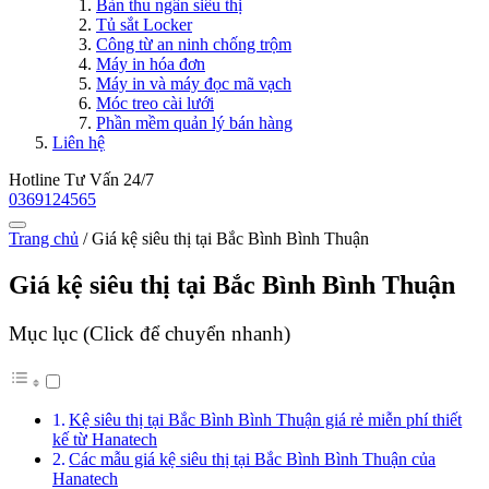
Bàn thu ngân siêu thị
Tủ sắt Locker
Công từ an ninh chống trộm
Máy in hóa đơn
Máy in và máy đọc mã vạch
Móc treo cài lưới
Phần mềm quản lý bán hàng
Liên hệ
Hotline Tư Vấn 24/7
0369124565
Trang chủ
/
Giá kệ siêu thị tại Bắc Bình Bình Thuận
Giá kệ siêu thị tại Bắc Bình Bình Thuận
Mục lục (Click để chuyển nhanh)
Kệ siêu thị tại Bắc Bình Bình Thuận giá rẻ miễn phí thiết
kế từ Hanatech
Các mẫu giá kệ siêu thị tại Bắc Bình Bình Thuận của
Hanatech