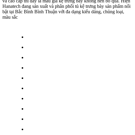
và cao cấp thì đây là mẫu giá kệ trưng bày không nên bỏ qua. Hiện
Hanatech đang sản xuất và phân phối tủ kệ trưng bày sản phẩm nổi
bật tại Bắc Bình Bình Thuận với đa dạng kiểu dáng, chủng loại,
màu sắc